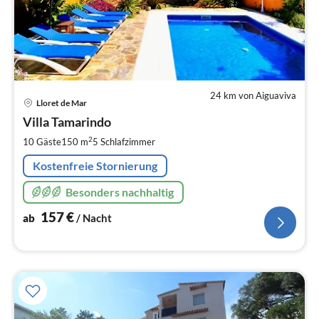
24 km von Aiguaviva
Pre
Lloret de Mar
ab
1
Villa Tamarindo
pr
2
10 Gäste
150 m
5
Schlafzimmer
Na
Kostenfreie Stornierung
Besonders nachhaltig
157
€
ab
/ Nacht