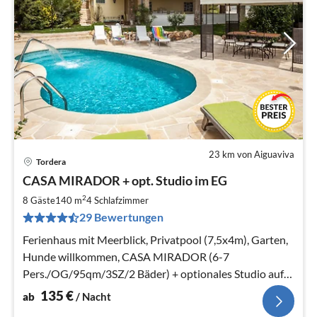
23 km von Aiguaviva
Tordera
Pre
CASA MIRADOR + opt. Studio im EG
ab
1
2
8 Gäste
140 m
4
Schlafzimmer
pr
29 Bewertungen
Na
Ferienhaus mit Meerblick, Privatpool (7,5x4m), Garten,
Hunde willkommen, CASA MIRADOR (6-7
Pers./OG/95qm/3SZ/2 Bäder) + optionales Studio auf
Anfrage (2 Pers./EG/45qm2/1SZ/1Bad)
135
€
ab
/ Nacht