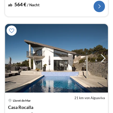
564
€
ab
/ Nacht
21 km von Aiguaviva
Pre
Lloret de Mar
ab
1
Casa Rocalla