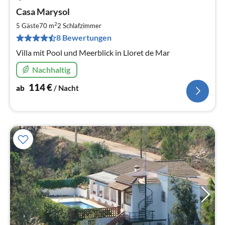
Pre
Casa Marysol
ab
1
2
5 Gäste
70 m
2
Schlafzimmer
pr
8 Bewertungen
Na
Villa mit Pool und Meerblick in Lloret de Mar
Nachhaltig
114
€
ab
/ Nacht