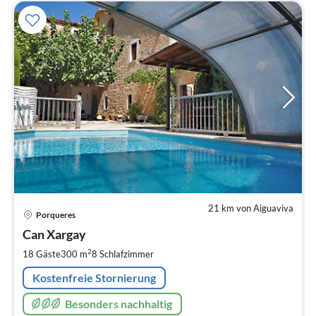
21 km von Aiguaviva
Pre
Porqueres
ab
5
Can Xargay
pr
2
18 Gäste
300 m
8
Schlafzimmer
Na
Kostenfreie Stornierung
Besonders nachhaltig