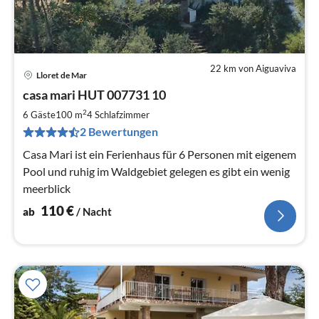
22 km von Aiguaviva
Lloret de Mar
Pre
casa mari HUT 007731 10
ab
1
2
6 Gäste
100 m
4
Schlafzimmer
pr
2 Bewertungen
Na
Casa Mari ist ein Ferienhaus für 6 Personen mit eigenem
Pool und ruhig im Waldgebiet gelegen es gibt ein wenig
meerblick
110
€
ab
/ Nacht