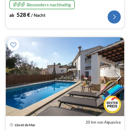
Besonders nachhaltig
528
€
ab
/ Nacht
20 km von Aiguaviva
Lloret de Mar
Pre