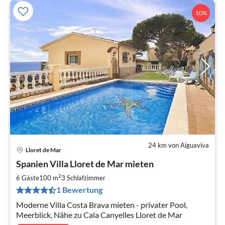
10%
24 km von Aiguaviva
Lloret de Mar
Pre
Spanien Villa Lloret de Mar mieten
ab
7
2
6 Gäste
100 m
3
Schlafzimmer
pr
1 Bewertung
Na
Moderne Villa Costa Brava mieten - privater Pool,
Meerblick, Nähe zu Cala Canyelles Lloret de Mar