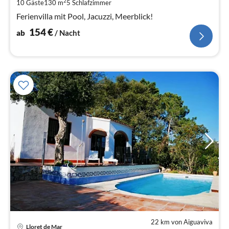
pr
2
10 Gäste
130 m
5
Schlafzimmer
Na
Ferienvilla mit Pool, Jacuzzi, Meerblick!
154
€
ab
/ Nacht
22 km von Aiguaviva
Lloret de Mar