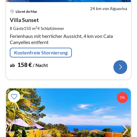
24 km von Aiguaviva
Pre
Lloret de Mar
ab
1
Villa Sunset
pr
2
8 Gäste
150 m
4
Schlafzimmer
Na
Ferienhaus mit herrlicher Aussicht, 4 km von Cala
Canyelles entfernt
Kostenfreie Stornierung
158
€
ab
/ Nacht
5%