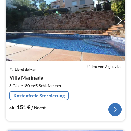
24 km von Aiguaviva
Pre
Lloret de Mar
ab
1
Villa Marinada
pr
2
8 Gäste
180 m
5
Schlafzimmer
Na
Kostenfreie Stornierung
151
€
ab
/ Nacht