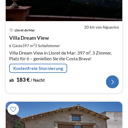
20 km von Aiguaviva
Pre
Lloret de Mar
ab
1
Villa Dream View
pr
2
6 Gäste
397 m
3
Schlafzimmer
Na
Villa Dream View in Lloret de Mar: 397 m², 3 Zimmer,
Platz für 6 – genießen Sie die Costa Brava!
Kostenfreie Stornierung
183
€
ab
/ Nacht