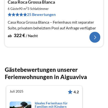
Casa Roca Grossa Blanca
ab
3
2
6 Gäste
90 m
3
Schlafzimmer
pr
25 Bewertungen
Na
Casa Roca Grossa Blanca – Ferienhaus mit separater
Suite, privatem beheiztem Pool auf Anfrage verfügbar
322
€
ab
/ Nacht
Gästebewertungen unserer
Ferienwohnungen in Aiguaviva
Juli 2025
4.2
Ideales Ferienhaus für
Familien mit Kindern