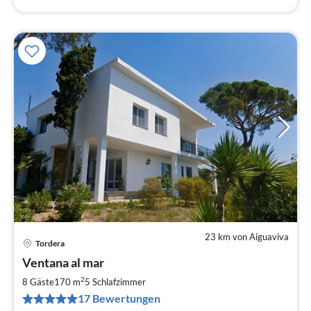
23 km von Aiguaviva
Tordera
Pre
Ventana al mar
ab
2
2
8 Gäste
170 m
5
Schlafzimmer
pr
17 Bewertungen
Na