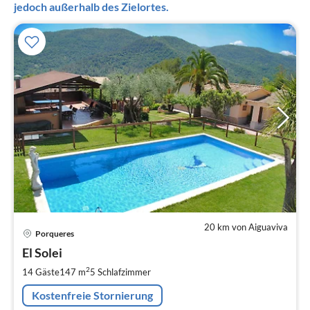
jedoch außerhalb des Zielortes.
20 km von Aiguaviva
Pre
Porqueres
ab
5
El Solei
pr
2
14 Gäste
147 m
5
Schlafzimmer
Na
Kostenfreie Stornierung