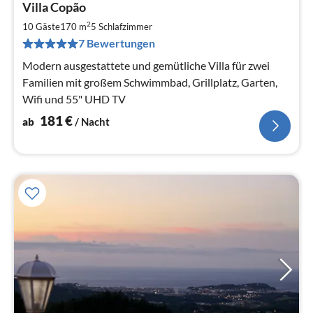
Villa Copão
ab
1
2
10 Gäste
170 m
5
Schlafzimmer
pr
7 Bewertungen
Na
Modern ausgestattete und gemütliche Villa für zwei
Familien mit großem Schwimmbad, Grillplatz, Garten,
Wifi und 55" UHD TV
181
€
ab
/ Nacht