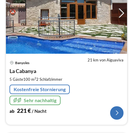
21 km von Aiguaviva
Pre
Banyoles
ab
2
La Cabanya
pr
2
5 Gäste
100 m
2
Schlafzimmer
Na
Kostenfreie Stornierung
Sehr nachhaltig
221
€
ab
/ Nacht