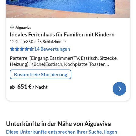
Aiguaviva
Pre
Ideales Ferienhaus für Familien mit Kindern
ab
2
6
12 Gäste
350 m
5
Schlafzimmer
14 Bewertungen
pr
Na
Parterre: (Eingang, Esszimmer(TV, Esstisch, Sitzecke,
Heizung), Küche(Esstisch, Kochplatte, Toaster,
Espressomaschine, Backofen, Mikrowelle,
Kostenfreie Stornierung
Spülmaschine, Kühlschrank, Tiefkühlschr...
651
€
ab
/ Nacht
Unterkünfte in der Nähe von Aiguaviva
Diese Unterkünfte entsprechen Ihrer Suche, liegen