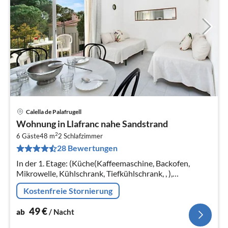
Calella de Palafrugell
Pre
Wohnung in Llafranc nahe Sandstrand
ab
2
4
6 Gäste
48 m
2
Schlafzimmer
28 Bewertungen
pr
Na
In der 1. Etage: (Küche(Kaffeemaschine, Backofen,
Mikrowelle, Kühlschrank, Tiefkühlschrank, , ),
Wohn/Esszimmer(Doppelschlafcouch, TV, Esstisch)
Kostenfreie Stornierung
49
€
ab
/ Nacht