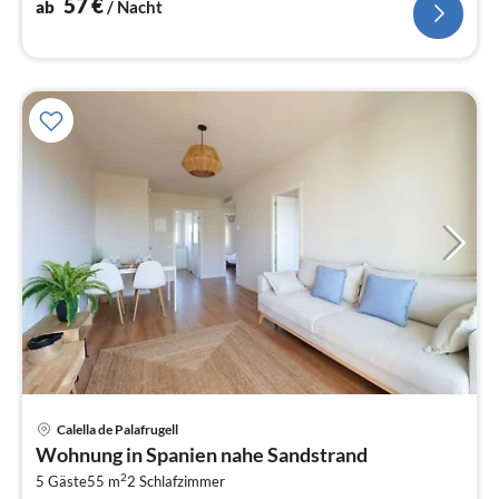
57
€
ab
/ Nacht
Calella de Palafrugell
Pre
Wohnung in Spanien nahe Sandstrand
ab
2
8
5 Gäste
55 m
2
Schlafzimmer