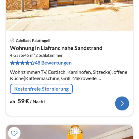
Calella de Palafrugell
Pre
Wohnung in Llafranc nahe Sandstrand
ab
2
5
4 Gäste
45 m
2
Schlafzimmer
48 Bewertungen
pr
Na
Wohnzimmer(TV, Esstisch, Kaminofen, Sitzecke), offene
Küche(Kaffeemaschine, Grill, Mikrowelle,
Kühl-/Gefrierkombination, ),
Kostenfreie Stornierung
Schlafzimmer(Doppelbett(150 x 190 cm))
59
€
ab
/ Nacht