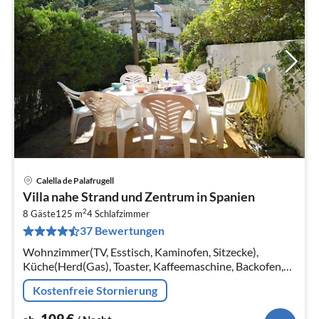
Calella de Palafrugell
Pre
Villa nahe Strand und Zentrum in Spanien
ab
2
1
8 Gäste
125 m
4
Schlafzimmer
37 Bewertungen
pr
Na
Wohnzimmer(TV, Esstisch, Kaminofen, Sitzecke),
Küche(Herd(Gas), Toaster, Kaffeemaschine, Backofen,
Mikrowelle, Kühlschrank, Tiefkühlschrank, ())
Kostenfreie Stornierung
109
€