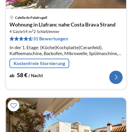
Calella de Palafrugell
Pre
Wohnung in Llafranc nahe Costa Brava Strand
ab
2
5
4 Gäste
54 m
2
Schlafzimmer
31 Bewertungen
pr
Na
In der 1. Etage: (Küche(Kochplatte(Ceranfeld),
Kaffeemaschine, Backofen, Mikrowelle, Spülmaschine,
Kühlschrank, Tiefkühlschrank, )
Kostenfreie Stornierung
58
€
ab
/ Nacht