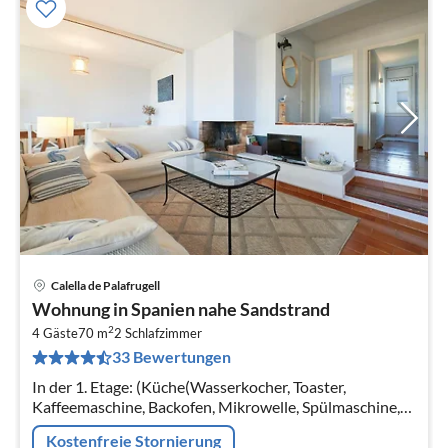
Calella de Palafrugell
Pre
Wohnung in Spanien nahe Sandstrand
ab
2
8
4 Gäste
70 m
2
Schlafzimmer
33 Bewertungen
pr
Na
In der 1. Etage: (Küche(Wasserkocher, Toaster,
Kaffeemaschine, Backofen, Mikrowelle, Spülmaschine,
Kühlschrank, Tiefkühlschrank, ), Wohn/Esszimmer(TV,
Kostenfreie Stornierung
Esstisch, Sitzecke)