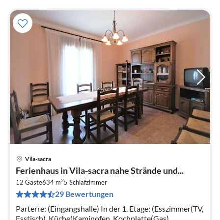
Vila-sacra
Pre
Ferienhaus in Vila-sacra nahe Strände und...
ab
2
1
12 Gäste
634 m
5
Schlafzimmer
29 Bewertungen
pr
Na
Parterre: (Eingangshalle) In der 1. Etage: (Esszimmer(TV,
Esstisch), Küche(Kaminofen, Kochplatte(Gas)