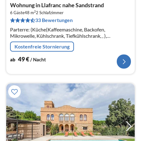
Pre
Wohnung in Llafranc nahe Sandstrand
ab
2
4
6 Gäste
48 m
2
Schlafzimmer
33 Bewertungen
pr
Na
Parterre: (Küche(Kaffeemaschine, Backofen,
Mikrowelle, Kühlschrank, Tiefkühlschrank, , ),
Wohn/Esszimmer(Doppelschlafcouch, TV, Esstisch),
Kostenfreie Stornierung
Schlafzimmer(Doppelbett(135 x 190 cm))
49
€
ab
/ Nacht