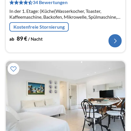
34 Bewertungen
pr
Na
In der 1. Etage: (Küche(Wasserkocher, Toaster,
Kaffeemaschine, Backofen, Mikrowelle, Spülmaschine,
Kühlschrank, Tiefkühlschrank, Zitruspresse, ),
Kostenfreie Stornierung
Wohn/Esszimmer(Schlafcouch 1 Pers.
89
€
ab
/ Nacht