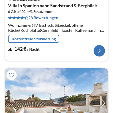
Pre
Villa in Spanien nahe Sandstrand & Bergblick
ab
2
1
6 Gäste
102 m
3
Schlafzimmer
28 Bewertungen
pr
Na
Wohnzimmer(TV, Esstisch, Sitzecke), offene
Küche(Kochplatte(Ceranfeld), Toaster, Kaffeemaschine,
Backofen, Mikrowelle, Spülmaschine,
Kostenfreie Stornierung
Kühl-/Gefrierkombination, )
142
€
ab
/ Nacht