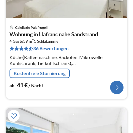
Calella de Palafrugell
Pre
Wohnung in Llafranc nahe Sandstrand
ab
2
4
4 Gäste
39 m
1
Schlafzimmer
36 Bewertungen
pr
Na
Küche(Kaffeemaschine, Backofen, Mikrowelle,
Kühlschrank, Tiefkühlschrank),
Wohn/Esszimmer(Doppelschlafcouch, TV, Esstisch),
Kostenfreie Stornierung
Schlafzimmer(Einzelbett(90 x 190 cm)
41
€
ab
/ Nacht