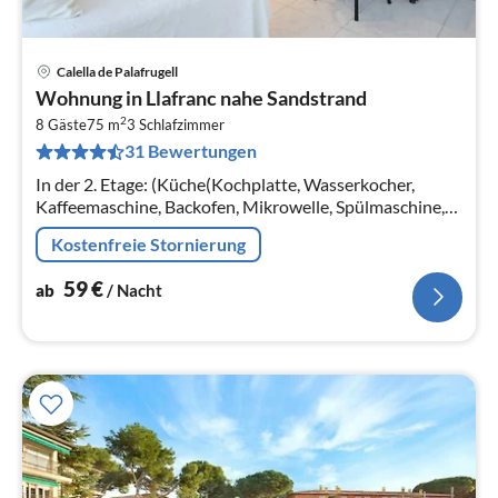
Calella de Palafrugell
Pre
Wohnung in Llafranc nahe Sandstrand
ab
2
6
8 Gäste
75 m
3
Schlafzimmer
31 Bewertungen
pr
Na
In der 2. Etage: (Küche(Kochplatte, Wasserkocher,
Kaffeemaschine, Backofen, Mikrowelle, Spülmaschine,
Kühlschrank, Tiefkühlschrank, )
Kostenfreie Stornierung
59
€
ab
/ Nacht