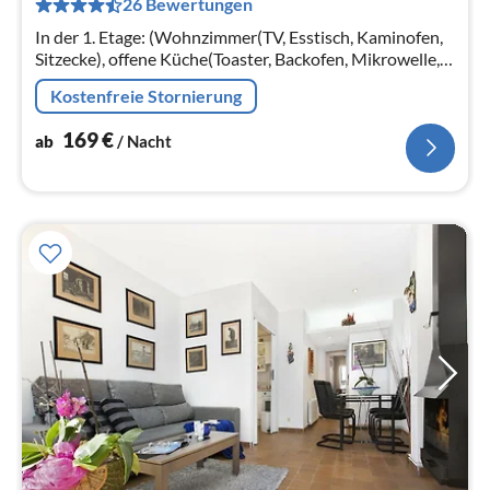
26 Bewertungen
pr
Na
In der 1. Etage: (Wohnzimmer(TV, Esstisch, Kaminofen,
Sitzecke), offene Küche(Toaster, Backofen, Mikrowelle,
Kühlschrank, Tiefkühlschrank, ),
Kostenfreie Stornierung
Schlafzimmer(Einzelbett(90 x 190 cm)
169
€
ab
/ Nacht