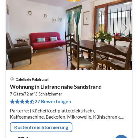
Calella de Palafrugell
Pre
Wohnung in Llafranc nahe Sandstrand
ab
2
5
7 Gäste
72 m
3
Schlafzimmer
27 Bewertungen
pr
Na
Parterre: (Küche(Kochplatte(elektrisch),
Kaffeemaschine, Backofen, Mikrowelle, Kühlschrank,
Tiefkühlschrank, ), Wohn/Esszimmer(TV, Esstisch,
Kostenfreie Stornierung
Sitzecke)