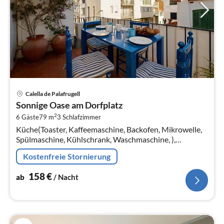
Pre
Calella de Palafrugell
ab
Sonnige Oase am Dorfplatz
1
2
6 Gäste
79 m
3
Schlafzimmer
pr
Küche(Toaster, Kaffeemaschine, Backofen, Mikrowelle,
Na
Spülmaschine, Kühlschrank, Waschmaschine, ),
Wohn/Esszimmer(Esstisch, Sitzecke, Klimaanlage),
Kostenfreie Stornierung
Schlafzimmer(Doppelbett)
158
€
ab
/ Nacht