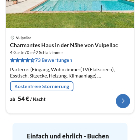
Vulpellac
Pre
Charmantes Haus in der Nähe von Vulpellac
ab
2
5
4 Gäste
70 m
2
Schlafzimmer
73 Bewertungen
pr
Na
Parterre: (Eingang, Wohnzimmer(TV(Flatscreen),
Esstisch, Sitzecke, Heizung, Klimaanlage),
Küche(Esstisch, Kochplatte, Wasserkocher, Toaster,
Kostenfreie Stornierung
Dunstabzugshaube, Kaffeemaschine(cups)
54
€
ab
/ Nacht
Einfach und ehrlich - Buchen