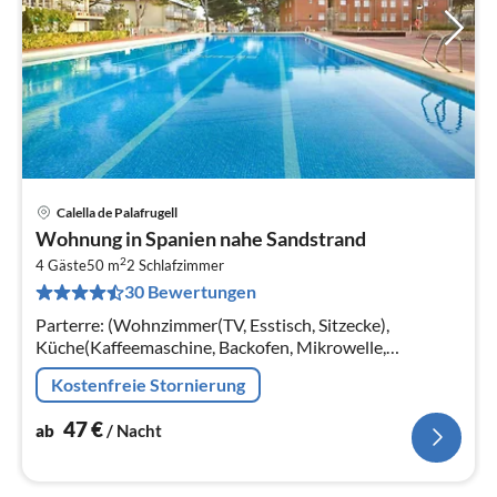
Calella de Palafrugell
Pre
Wohnung in Spanien nahe Sandstrand
ab
2
4
4 Gäste
50 m
2
Schlafzimmer
30 Bewertungen
pr
Na
Parterre: (Wohnzimmer(TV, Esstisch, Sitzecke),
Küche(Kaffeemaschine, Backofen, Mikrowelle,
Spülmaschine, Kühlschrank, Tiefkühlschrank, ),
Kostenfreie Stornierung
Schlafzimmer(Doppelbett(135 x 190 cm))
47
€
ab
/ Nacht