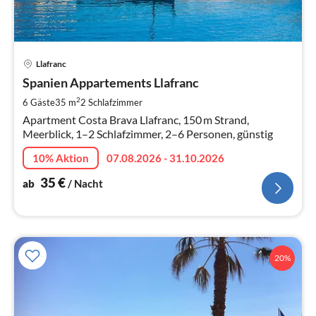
Pre
Llafranc
ab
3
Spanien Appartements Llafranc
pr
2
6 Gäste
35 m
2
Schlafzimmer
Na
Apartment Costa Brava Llafranc, 150 m Strand,
Meerblick, 1–2 Schlafzimmer, 2–6 Personen, günstig
10% Aktion
07.08.2026 - 31.10.2026
35
€
ab
/ Nacht
20%