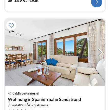
ab
/ Nacht
Calella de Palafrugell
Pre
Wohnung in Spanien nahe Sandstrand
ab
2
1
7 Gäste
85 m
4
Schlafzimmer