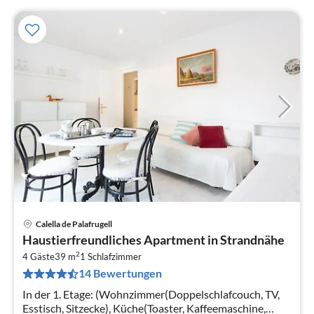
Calella de Palafrugell
Pre
Haustierfreundliches Apartment in Strandnähe
ab
2
4
4 Gäste
39 m
1
Schlafzimmer
14 Bewertungen
pr
Na
In der 1. Etage: (Wohnzimmer(Doppelschlafcouch, TV,
Esstisch, Sitzecke), Küche(Toaster, Kaffeemaschine,