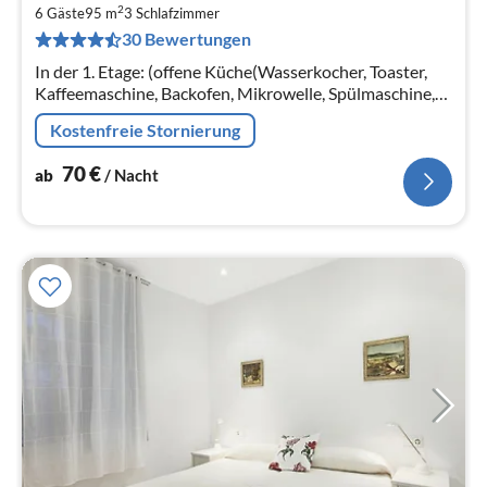
2
7
6 Gäste
95 m
3
Schlafzimmer
30 Bewertungen
pr
Na
In der 1. Etage: (offene Küche(Wasserkocher, Toaster,
Kaffeemaschine, Backofen, Mikrowelle, Spülmaschine,
Kühlschrank, Tiefkühlschrank, ), Wohn/Esszimmer(TV,
Kostenfreie Stornierung
Esstisch, Sitzecke)
70
€
ab
/ Nacht