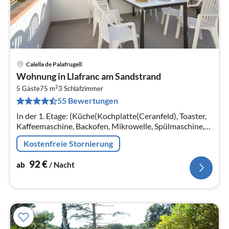
Calella de Palafrugell
Pre
Wohnung in Llafranc am Sandstrand
ab
2
9
5 Gäste
75 m
3
Schlafzimmer
55 Bewertungen
pr
Na
In der 1. Etage: (Küche(Kochplatte(Ceranfeld), Toaster,
Kaffeemaschine, Backofen, Mikrowelle, Spülmaschine,
Kühlschrank, Tiefkühlschrank, ), Wohn/Esszimmer(TV,
Kostenfreie Stornierung
Esstisch, Sitzecke)
92
€
ab
/ Nacht