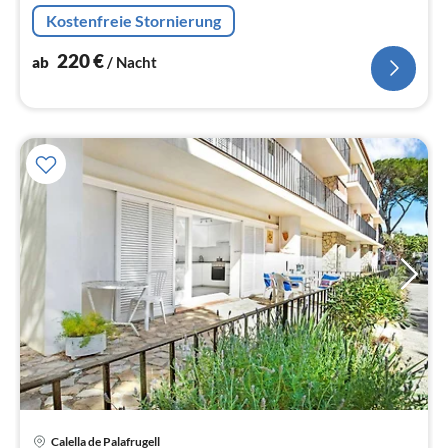
Tiefkühlschrank, ), Wohn/Esszimmer(TV, Esstisch,
Kostenfreie Stornierung
Sitzecke)
220
€
ab
/ Nacht
Calella de Palafrugell