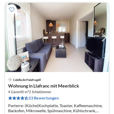
Calella de Palafrugell
Pre
Wohnung in Llafranc mit Meerblick
ab
2
2
4 Gäste
40 m
2
Schlafzimmer
23 Bewertungen
pr
Na
Parterre: (Küche(Kochplatte, Toaster, Kaffeemaschine,
Backofen, Mikrowelle, Spülmaschine, Kühlschrank,