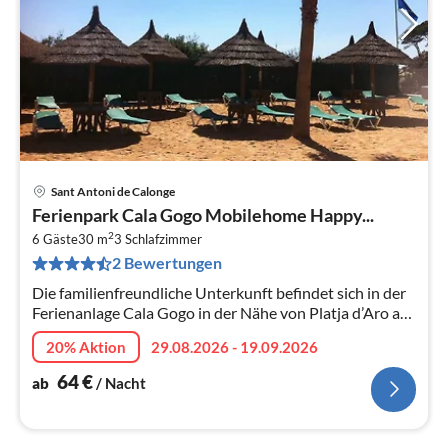
Sant Antoni de Calonge
Pre
Ferienpark Cala Gogo Mobilehome Happy...
ab
2
6
6 Gäste
30 m
3
Schlafzimmer
2 Bewertungen
pr
Na
Die familienfreundliche Unterkunft befindet sich in der
Ferienanlage Cala Gogo in der Nähe von Platja d’Aro an
der wunderschönen Costa Brava in Spanien.
20% Aktion
29.08.2026 - 19.09.2026
64
€
ab
/ Nacht