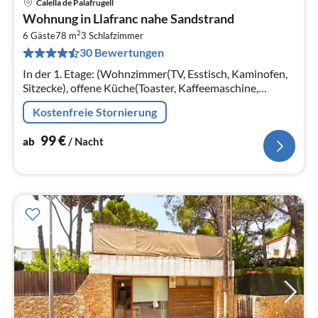
Calella de Palafrugell
Pre
Wohnung in Llafranc nahe Sandstrand
ab
2
1
6 Gäste
78 m
3
Schlafzimmer
30 Bewertungen
pr
Na
In der 1. Etage: (Wohnzimmer(TV, Esstisch, Kaminofen,
Sitzecke), offene Küche(Toaster, Kaffeemaschine,
Backofen, Mikrowelle, Spülmaschine, Kühlschrank,
Kostenfreie Stornierung
Tiefkühlschrank, )
99
€
ab
/ Nacht