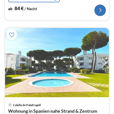
84
€
ab
/ Nacht
Calella de Palafrugell
Pre
Wohnung in Spanien nahe Strand & Zentrum
ab