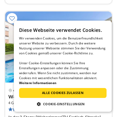
Diese Webseite verwendet Cookies.
Wir verwenden Cookies, um die Benutzerfreundlichkeit
unserer Website zu verbessern. Durch die weitere
Nutzung unserer Webseite stimmen Sie der Verwendung
von Cookies gemäß unserer Cookie-Richtlinie zu.
Unter Cookie-Einstellungen können Sie Ihre
Einstellungen anpassen oder die Zustimmung
widerrufen. Wenn Sie nicht zustimmen, werden nur
Cookies mit wesentlichen Funktionalitäten aktiviert.
Weitere Informationen
Calella de Palafrugell
ALLE COOKIES ZULASSEN
Pre
Wohnung in Calella nahe Sandstrand
ab
2
5
4 Gäste
65 m
2
Schlafzimmer
COOKIE-EINSTELLUNGEN
35 Bewertungen
pr
Na
In der 2. Etage: (Wohnzimmer(TV, Esstisch, Sitzecke),