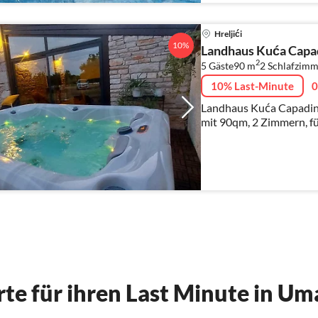
Hreljići
10%
Landhaus Kuća Capa
2
5 Gäste
90 m
2
Schlafzimm
10% Last-Minute
0
Landhaus Kuća Capadinka 
mit 90qm, 2 Zimmern, fü
te für ihren Last Minute in U