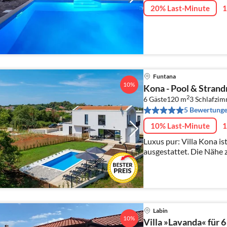
20% Last-Minute
1
Funtana
10%
Kona - Pool & Strand
2
6 Gäste
120 m
3
Schlafzi
5 Bewertung
10% Last-Minute
1
Luxus pur: Villa Kona i
ausgestattet. Die Nähe
Funtana runden Ihr perf
Labin
10%
Villa »Lavanda« für 6