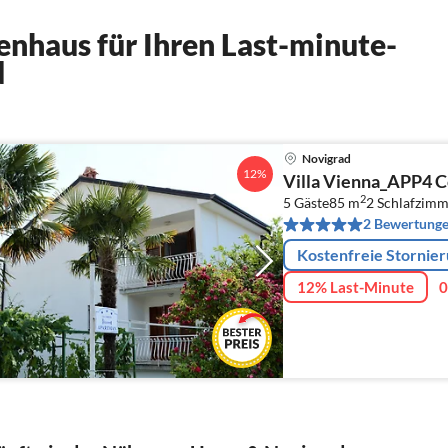
enhaus für Ihren Last-minute-
d
Novigrad
12%
Villa Vienna_APP4 
2
5 Gäste
85 m
2
Schlafzimm
2 Bewertung
Kostenfreie Stornie
12% Last-Minute
0