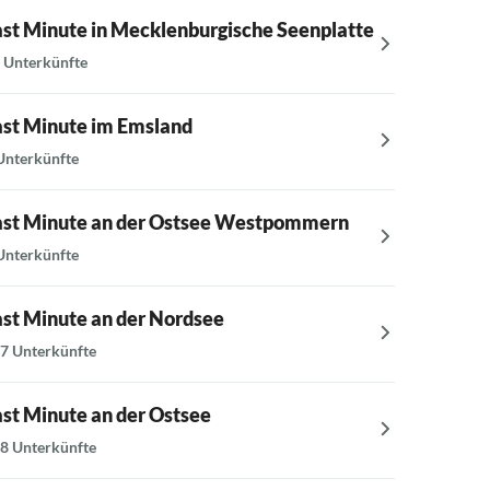
ast Minute in Mecklenburgische Seenplatte
Last Mi
 Unterkünfte
16 Unterk
ast Minute im Emsland
Last Mi
Unterkünfte
10 Unterk
ast Minute an der Ostsee Westpommern
Last Mi
Unterkünfte
9 Unterkü
ast Minute an der Nordsee
Last Mi
7 Unterkünfte
10 Unterk
ast Minute an der Ostsee
Last Min
8 Unterkünfte
5 Unterkü