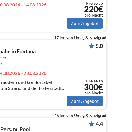
Preise ab
0.08.2026 - 14.08.2026
220€
pro Nacht
Zum Angebot
17 km von Umag & Novigrad
5.0
nähe in Funtana
mmer
en
4.08.2026 - 23.08.2026
Preise ab
st modern und komfortabel
300€
 zum Strand und der Hafenstadt
pro Nacht
ektes Urlaubserlebniss ab!
Zum Angebot
46 km von Umag & Novigrad
4.4
 Pers. m. Pool