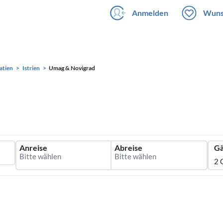
Anmelden
Wuns
atien
Istrien
Umag & Novigrad
Anreise
Abreise
Gä
2 