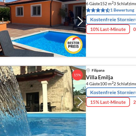
2
6 Gäste
152 m
3
Schlafzi
1 Bewertung
Kostenfreie Stornie
10% Last-Minute
0
Filipana
15%
Villa Emilja
2
4 Gäste
100 m
2
Schlafzi
Kostenfreie Stornie
15% Last-Minute
2