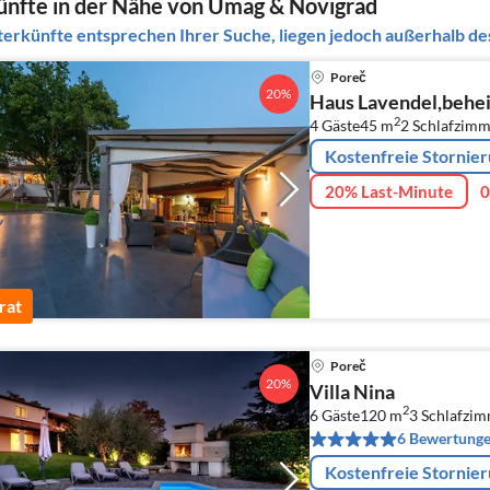
nfte in der Nähe von Umag & Novigrad
erkünfte entsprechen Ihrer Suche, liegen jedoch außerhalb des
Poreč
20%
Haus Lavendel,behei
2
4 Gäste
45 m
2
Schlafzimm
Kostenfreie Stornie
20% Last-Minute
0
rat
Poreč
20%
Villa Nina
2
6 Gäste
120 m
3
Schlafzi
6 Bewertung
Kostenfreie Stornie