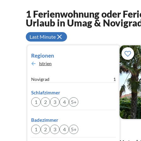
1 Ferienwohnung oder Feri
Urlaub in Umag & Novigra
Last Minute
Regionen
Istrien
Novigrad
1
Schlafzimmer
1
2
3
4
5+
Badezimmer
1
2
3
4
5+