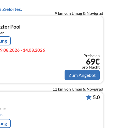
 Zielortes.
9 km von Umag & Novigrad
zter Pool
er
rung
9.08.2026 - 14.08.2026
Preise ab
69€
pro Nacht
Zum Angebot
12 km von Umag & Novigrad
5.0
mmer
en
rung