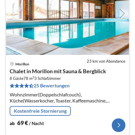
23 km von Abondance
Morillon
Pre
Chalet in Morillon mit Sauna & Bergblick
ab
2
6
8 Gäste
78 m
3
Schlafzimmer
25 Bewertungen
pr
Na
Wohnzimmer(Doppelschlafcouch),
Küche(Wasserkocher, Toaster, Kaffeemaschine,
Backofen, Mikrowelle, Spülmaschine, Kühlschrank,
Kostenfreie Stornierung
Tiefkühlschrank, ), Schlafzimmer(Doppelbett)
69
€
ab
/ Nacht