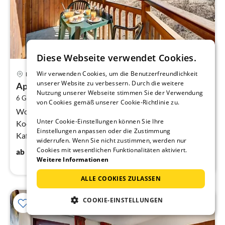
Diese Webseite verwendet Cookies.
23 km von Abondance
Pre
Wir verwenden Cookies, um die Benutzerfreundlichkeit
Morillon
ab
unserer Website zu verbessern. Durch die weitere
Apartment für 6 Personen mit Alpenblick
5
Nutzung unserer Webseite stimmen Sie der Verwendung
2
6 Gäste
42 m
2
Schlafzimmer
pr
von Cookies gemäß unserer Cookie-Richtlinie zu.
Na
Wohnzimmer(Doppelschlafcouch, TV(Flatscreen)),
Unter Cookie-Einstellungen können Sie Ihre
Kochnische(Kochplatte(Ceranfeld), Wasserkocher,
Einstellungen anpassen oder die Zustimmung
Kaffeemaschine(Filter), Mikrowelle, Kühlschrank)
widerrufen. Wenn Sie nicht zustimmen, werden nur
55
€
Cookies mit wesentlichen Funktionalitäten aktiviert.
ab
/ Nacht
Weitere Informationen
ALLE COOKIES ZULASSEN
COOKIE-EINSTELLUNGEN