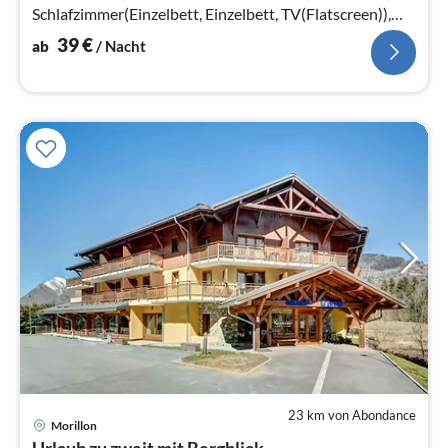
Schlafzimmer(Einzelbett, Einzelbett, TV(Flatscreen)),
Schlafnische(Etagenbett)
39
€
ab
/ Nacht
23 km von Abondance
Pre
Morillon
ab