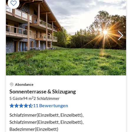
Abondance
Pre
Sonnenterrasse & Skizugang
ab
2
1
5 Gäste
94 m
2
Schlafzimmer
11 Bewertungen
pr
Na
Schlafzimmer(Einzelbett, Einzelbett),
Schlafzimmer(Einzelbett, Einzelbett),
Badezimmer(Einzelbett)