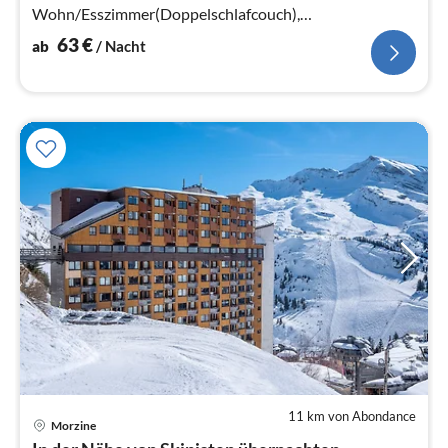
Wohn/Esszimmer(Doppelschlafcouch),
Schlafzimmer(Doppelbett oder 2 Einzelbetten)
63
€
ab
/ Nacht
11 km von Abondance
Pre
Morzine
ab