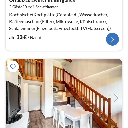
Urlaub zu zweit mit Bergblick
3
2
2 Gäste
20 m
1
Schlafzimmer
pr
Na
Kochnische(Kochplatte(Ceranfeld), Wasserkocher,
Kaffeemaschine(Filter), Mikrowelle, Kühlschrank),
Schlafzimmer(Einzelbett, Einzelbett, TV(Flatscreen))
33
€
ab
/ Nacht