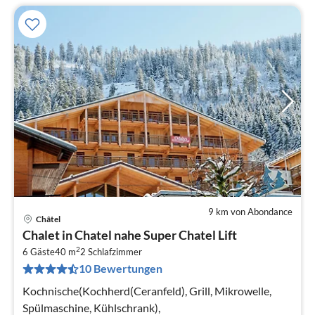
9 km von Abondance
Châtel
Pre
Chalet in Chatel nahe Super Chatel Lift
ab
2
6
6 Gäste
40 m
2
Schlafzimmer
10 Bewertungen
pr
Na
Kochnische(Kochherd(Ceranfeld), Grill, Mikrowelle,
Spülmaschine, Kühlschrank),