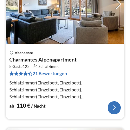
Abondance
Pre
Charmantes Alpenapartment
ab
2
1
8 Gäste
123 m
4
Schlafzimmer
21 Bewertungen
pr
Na
Schlafzimmer(Einzelbett, Einzelbett),
Schlafzimmer(Einzelbett, Einzelbett),
Schlafzimmer(Einzelbett, Einzelbett),
Schlafzimmer(Einzelbett, Einzelbett)
110
€
ab
/ Nacht