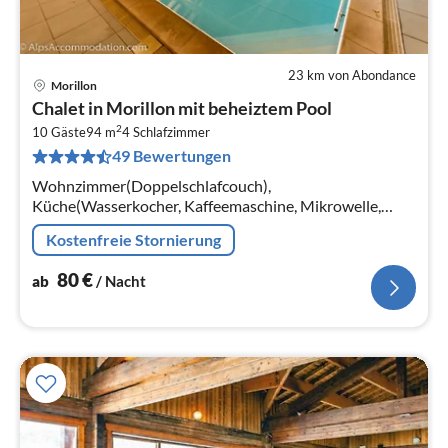
23 km von Abondance
Morillon
Pre
Chalet in Morillon mit beheiztem Pool
ab
2
8
10 Gäste
94 m
4
Schlafzimmer
49 Bewertungen
pr
Na
Wohnzimmer(Doppelschlafcouch),
Küche(Wasserkocher, Kaffeemaschine, Mikrowelle,
Spülmaschine, Kühlschrank, Tiefkühlschrank, ),
Kostenfreie Stornierung
Schlafzimmer(Einzelbett, Einzelbett, Einzelbett)
80
€
ab
/ Nacht