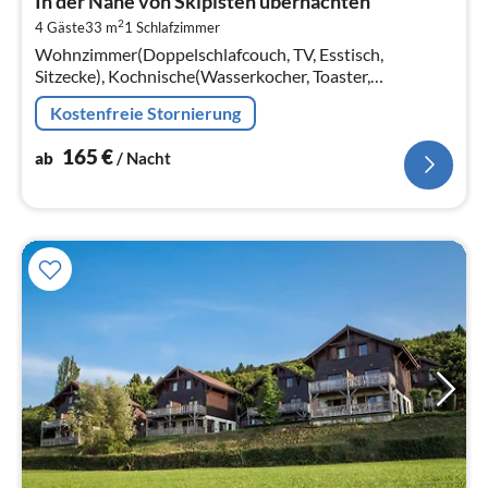
In der Nähe von Skipisten übernachten
1
2
4 Gäste
33 m
1
Schlafzimmer
pr
Wohnzimmer(Doppelschlafcouch, TV, Esstisch,
Na
Sitzecke), Kochnische(Wasserkocher, Toaster,
Espressomaschine, Backofen, Kombi-Mikrowelle,
Kostenfreie Stornierung
Spülmaschine, , )
165
€
ab
/ Nacht