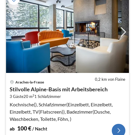
0,2 km von Flaine
Pre
Araches-la-Frasse
ab
Stilvolle Alpine-Basis mit Arbeitsbereich
1
2
3 Gäste
20 m
1
Schlafzimmer
pr
Na
Kochnische(), Schlafzimmer(Einzelbett, Einzelbett,
Einzelbett, TV(Flatscreen)), Badezimmer(Dusche,
Waschbecken, Toilette, Föhn, )
100
€
ab
/ Nacht