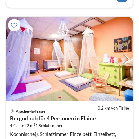
0,2 km von Flaine
Pre
Araches-la-Frasse
ab
Bergurlaub für 4 Personen in Flaine
1
2
4 Gäste
22 m
1
Schlafzimmer
pr
Na
Kochnische(), Schlafzimmer(Einzelbett, Einzelbett,