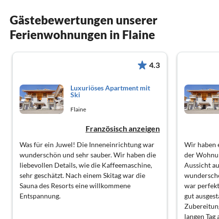
Gästebewertungen unserer
Ferienwohnungen in Flaine
4.3
Luxuriöses Apartment mit
Ski
Flaine
Französisch anzeigen
Was für ein Juwel! Die Inneneinrichtung war
Wir haben e
wunderschön und sehr sauber. Wir haben die
der Wohnun
liebevollen Details, wie die Kaffeemaschine,
Aussicht a
sehr geschätzt. Nach einem Skitag war die
wunderschö
Sauna des Resorts eine willkommene
war perfekt
Entspannung.
gut ausgest
Zubereitun
langen Tag 