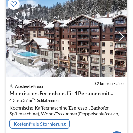
0,2 km von Flaine
Pre
Araches-la-Frasse
ab
Malerisches Ferienhaus für 4 Personen mit...
1
2
4 Gäste
37 m
1
Schlafzimmer
pr
Kochnische(Kaffeemaschine(Espresso), Backofen,
Na
Spülmaschine), Wohn/Esszimmer(Doppelschlafcouch,
TV, Sitzecke), Schlafzimmer(Doppelbett)
Kostenfreie Stornierung