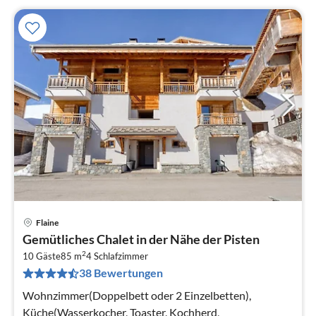
Flaine
Pre
Gemütliches Chalet in der Nähe der Pisten
ab
2
9
10 Gäste
85 m
4
Schlafzimmer
38 Bewertungen
pr
Na
Wohnzimmer(Doppelbett oder 2 Einzelbetten),
Küche(Wasserkocher, Toaster, Kochherd,