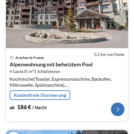
0,2 km von Flaine
Pre
Araches-la-Frasse
ab
Alpenwohnung mit beheiztem Pool
1
2
4 Gäste
35 m
1
Schlafzimmer
pr
Kochnische(Toaster, Espressomaschine, Backofen,
Na
Mikrowelle, Spülmaschine),
Wohn/Esszimmer(Doppelschlafcouch, TV, Kaminofen,
Kostenfreie Stornierung
Sitzecke), Schlafzimmer(Einzelbett, Einzelbett)
186
€
ab
/ Nacht