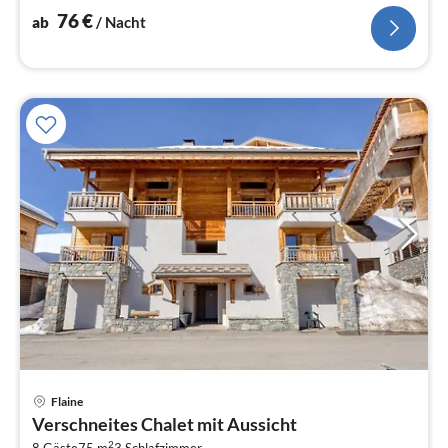
Kühlschrank), Schlafzimmer(Doppelbett)
76
€
ab
/ Nacht
Flaine
Pre
Verschneites Chalet mit Aussicht
ab
2