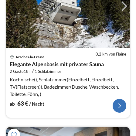
0,2 km von Flaine
Pre
Araches-la-Frasse
ab
Elegante Alpenbasis mit privater Sauna
6
2
2 Gäste
18 m
1
Schlafzimmer
pr
Na
Kochnische(), Schlafzimmer(Einzelbett, Einzelbett,
TV(Flatscreen)), Badezimmer(Dusche, Waschbecken,
Toilette, Föhn, )
63
€
ab
/ Nacht