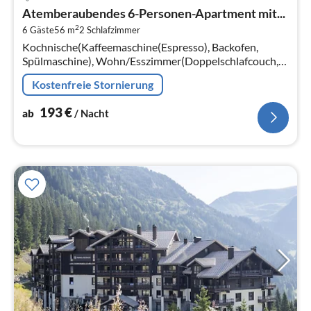
ab
Atemberaubendes 6-Personen-Apartment mit...
1
2
6 Gäste
56 m
2
Schlafzimmer
pr
Kochnische(Kaffeemaschine(Espresso), Backofen,
Na
Spülmaschine), Wohn/Esszimmer(Doppelschlafcouch,
TV, Sitzecke), Schlafzimmer(Einzelbett, Einzelbett),
Kostenfreie Stornierung
Schlafzimmer(Doppelbett)
193
€
ab
/ Nacht