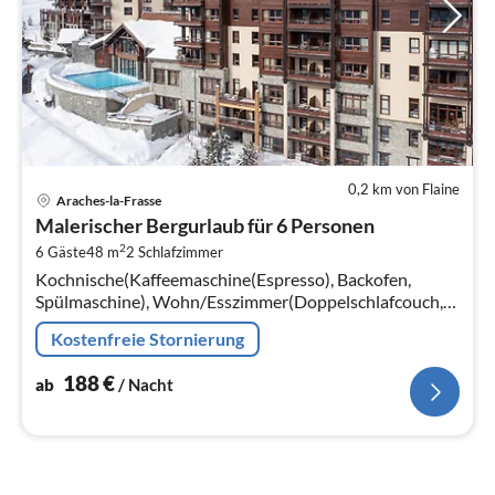
0,2 km von Flaine
Pre
Araches-la-Frasse
ab
Malerischer Bergurlaub für 6 Personen
1
2
6 Gäste
48 m
2
Schlafzimmer
pr
Kochnische(Kaffeemaschine(Espresso), Backofen,
Na
Spülmaschine), Wohn/Esszimmer(Doppelschlafcouch,
TV, Sitzecke), Schlafzimmer(Einzelbett, Einzelbett),
Kostenfreie Stornierung
Schlafzimmer(Doppelbett)
188
€
ab
/ Nacht