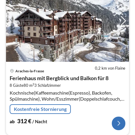
0,2 km von Flaine
Pre
Araches-la-Frasse
ab
Ferienhaus mit Bergblick und Balkon für 8
3
2
8 Gäste
80 m
3
Schlafzimmer
pr
Kochnische(Kaffeemaschine(Espresso), Backofen,
Na
Spülmaschine), Wohn/Esszimmer(Doppelschlafcouch,
TV, Sitzecke), Schlafzimmer(Einzelbett, Einzelbett),
Kostenfreie Stornierung
Schlafzimmer(Doppelbett)
312
€
ab
/ Nacht