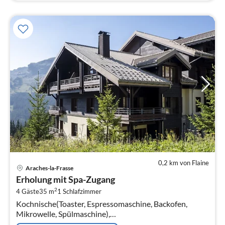
0,2 km von Flaine
Pre
Araches-la-Frasse
ab
Erholung mit Spa-Zugang
1
2
4 Gäste
35 m
1
Schlafzimmer
pr
Kochnische(Toaster, Espressomaschine, Backofen,
Na
Mikrowelle, Spülmaschine),
Wohn/Esszimmer(Doppelschlafcouch, TV, Kaminofen,