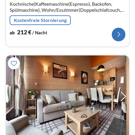
Kochnische(Kaffeemaschine(Espresso), Backofen,
Na
Spülmaschine), Wohn/Esszimmer(Doppelschlafcouch,
TV, Sitzecke), Schlafzimmer(Einzelbett, Einzelbett),
Kostenfreie Stornierung
Schlafzimmer(Doppelbett)
212
€
ab
/ Nacht