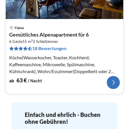
Flaine
Pre
Gemütliches Alpenapartment für 6
ab
2
6
6 Gäste
55 m
2
Schlafzimmer
18 Bewertungen
pr
Na
Küche(Wasserkocher, Toaster, Kochherd,
Kaffeemaschine, Mikrowelle, Spülmaschine,
Kühlschrank), Wohn/Esszimmer(Doppelbett oder 2
Einzelbetten)
63
€
ab
/ Nacht
Einfach und ehrlich - Buchen
ohne Gebühren!