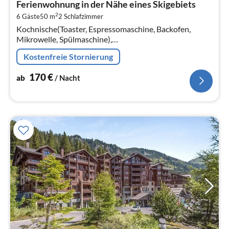
Ferienwohnung in der Nähe eines Skigebiets
1
2
6 Gäste
50 m
2
Schlafzimmer
pr
Kochnische(Toaster, Espressomaschine, Backofen,
Na
Mikrowelle, Spülmaschine),
Wohn/Esszimmer(Doppelschlafcouch, TV, Kaminofen,
Kostenfreie Stornierung
Sitzecke), Schlafzimmer(Einzelbett, Einzelbett)
170
€
ab
/ Nacht