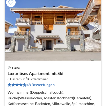
Flaine
Pre
Luxuriöses Apartment mit Ski
ab
2
7
8 Gäste
65 m
3
Schlafzimmer
48 Bewertungen
pr
Na
Wohnzimmer(Doppelschlafcouch),
Küche(Wasserkocher, Toaster, Kochherd(Ceranfeld),
Kaffeemaschine, Backofen, Mikrowelle, Spülmaschine,