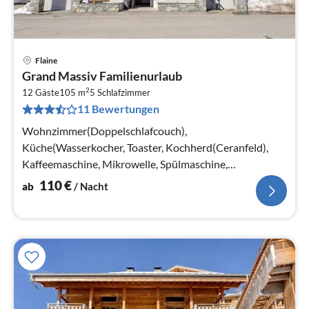
Flaine
Pre
Grand Massiv Familienurlaub
ab
2
1
12 Gäste
105 m
5
Schlafzimmer
11 Bewertungen
pr
Na
Wohnzimmer(Doppelschlafcouch),
Küche(Wasserkocher, Toaster, Kochherd(Ceranfeld),
Kaffeemaschine, Mikrowelle, Spülmaschine,
Kühlschrank)
110
€
ab
/ Nacht