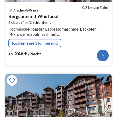
0,2 km von Flaine
Pre
Araches-la-Frasse
ab
Bergsuite mit Whirlpool
2
2
6 Gäste
54 m
2
Schlafzimmer
pr
Kochnische(Toaster, Espressomaschine, Backofen,
Na
Mikrowelle, Spülmaschine),
Wohn/Esszimmer(Doppelschlafcouch, TV, Kaminofen,
Kostenfreie Stornierung
Sitzecke), Schlafzimmer(Einzelbett, Einzelbett)
246
€
ab
/ Nacht