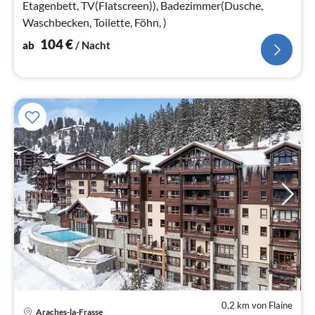
Etagenbett, TV(Flatscreen)), Badezimmer(Dusche,
Waschbecken, Toilette, Föhn, )
104
€
ab
/ Nacht
0,2 km von Flaine
Pre
Araches-la-Frasse