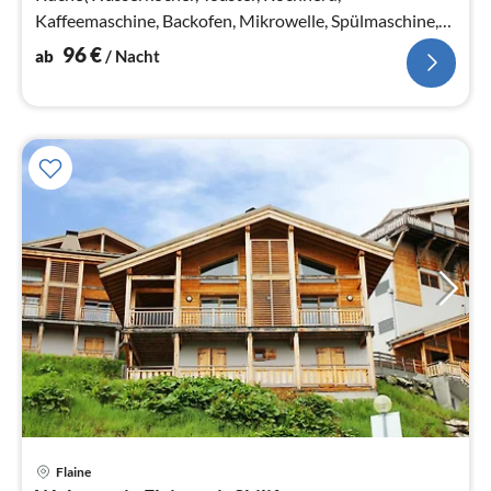
Kaffeemaschine, Backofen, Mikrowelle, Spülmaschine,
Kühlschrank)
96
€
ab
/ Nacht
Flaine
Pre