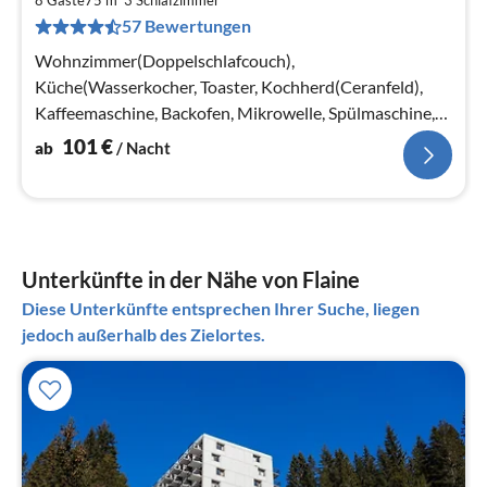
1
8 Gäste
75 m
3
Schlafzimmer
57 Bewertungen
pr
Na
Wohnzimmer(Doppelschlafcouch),
Küche(Wasserkocher, Toaster, Kochherd(Ceranfeld),
Kaffeemaschine, Backofen, Mikrowelle, Spülmaschine,
Kühlschrank), Schlafzimmer(Doppelbett)
101
€
ab
/ Nacht
Unterkünfte in der Nähe von Flaine
Diese Unterkünfte entsprechen Ihrer Suche, liegen
jedoch außerhalb des Zielortes.