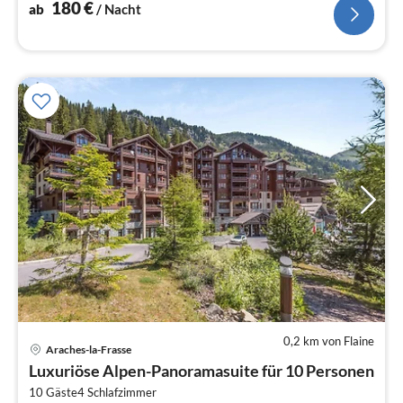
180
€
ab
/ Nacht
0,2 km von Flaine
Pre
Araches-la-Frasse
ab
Luxuriöse Alpen-Panoramasuite für 10 Personen
2
10 Gäste
4
Schlafzimmer
pr