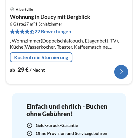
Albertville
Pre
Wohnung in Doucy mit Bergblick
ab
2
2
6 Gäste
27 m
1
Schlafzimmer
22 Bewertungen
pr
Na
, Wohnzimmer(Doppelschlafcouch, Etagenbett, TV),
Küche(Wasserkocher, Toaster, Kaffeemaschine,
Backofen, Mikrowelle, Spülmaschine, Kühlschrank, ),
Kostenfreie Stornierung
Schlafzimmer(Doppelbett)
29
€
ab
/ Nacht
Einfach und ehrlich - Buchen
ohne Gebühren!
Geld-zurück-Garantie
Ohne Provision und Servicegebühren