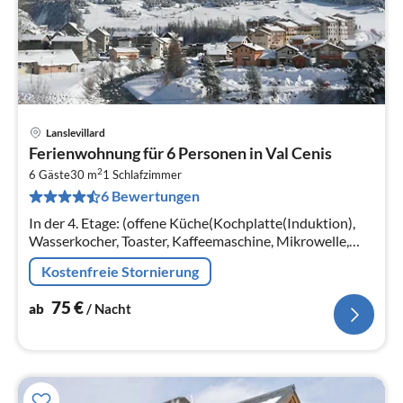
Lanslevillard
Pre
Ferienwohnung für 6 Personen in Val Cenis
ab
2
7
6 Gäste
30 m
1
Schlafzimmer
6 Bewertungen
pr
Na
In der 4. Etage: (offene Küche(Kochplatte(Induktion),
Wasserkocher, Toaster, Kaffeemaschine, Mikrowelle,
Spülmaschine, Kühlschrank, ())
Kostenfreie Stornierung
75
€
ab
/ Nacht