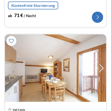
Kaffeemaschine, Mikrowelle, Spülmaschine,
Kostenfreie Stornierung
Kühlschrank, Tiefkühlschrank, elektr...
71
€
ab
/ Nacht
Pre
Val-Cenis