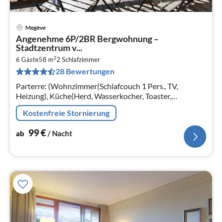
Megève
Pre
Angenehme 6P/2BR Bergwohnung –
ab
Stadtzentrum v...
1
2
6 Gäste
58 m
2
Schlafzimmer
pr
28 Bewertungen
Na
Parterre: (Wohnzimmer(Schlafcouch 1 Pers., TV,
Heizung), Küche(Herd, Wasserkocher, Toaster,
Kaffeemaschine, Backofen, Mikrowelle, Kühlschrank, )
Kostenfreie Stornierung
99
€
ab
/ Nacht