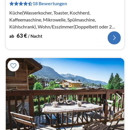
18 Bewertungen
pr
Na
Küche(Wasserkocher, Toaster, Kochherd,
Kaffeemaschine, Mikrowelle, Spülmaschine,
Kühlschrank), Wohn/Esszimmer(Doppelbett oder 2
Einzelbetten)
63
€
ab
/ Nacht