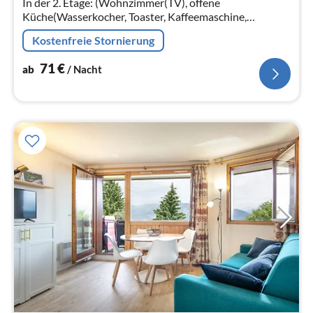
In der 2. Etage: (Wohnzimmer(TV), offene
Küche(Wasserkocher, Toaster, Kaffeemaschine,
Mikrowelle, Spülmaschine, Kühlschrank,
Kostenfreie Stornierung
Tiefkühlschrank, elektrische Kochplatten, elektrische K...
71
€
ab
/ Nacht