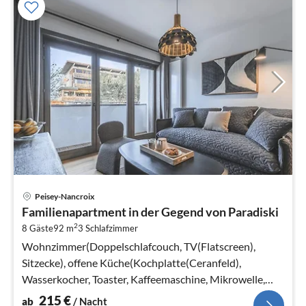
Pre
Peisey-Nancroix
ab
Familienapartment in der Gegend von Paradiski
2
2
8 Gäste
92 m
3
Schlafzimmer
pr
Na
Wohnzimmer(Doppelschlafcouch, TV(Flatscreen),
Sitzecke), offene Küche(Kochplatte(Ceranfeld),
Wasserkocher, Toaster, Kaffeemaschine, Mikrowelle,
Spülmaschine, Kühlschrank, , )
215
€
ab
/ Nacht