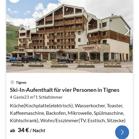
Pre
Tignes
ab
Ski-In-Aufenthalt für vier Personen in Tignes
3
2
4 Gäste
23 m
1
Schlafzimmer
pr
Na
Küche(Kochplatte(elektrisch), Wasserkocher, Toaster,
Kaffeemaschine, Backofen, Mikrowelle, Spülmaschine,
Kühlschrank), Wohn/Esszimmer(TV, Esstisch, Sitzecke)
34
€
ab
/ Nacht