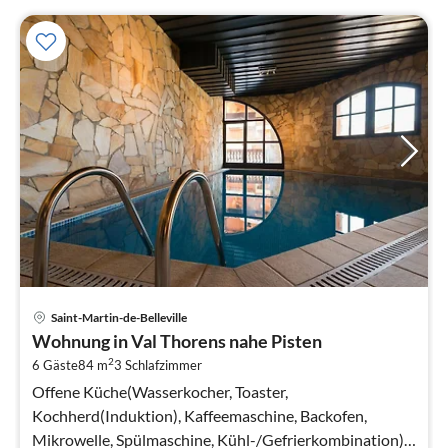
Pre
Saint-Martin-de-Belleville
ab
Wohnung in Val Thorens nahe Pisten
3
2
6 Gäste
84 m
3
Schlafzimmer
pr
Na
Offene Küche(Wasserkocher, Toaster,
Kochherd(Induktion), Kaffeemaschine, Backofen,
Mikrowelle, Spülmaschine, Kühl-/Gefrierkombination),