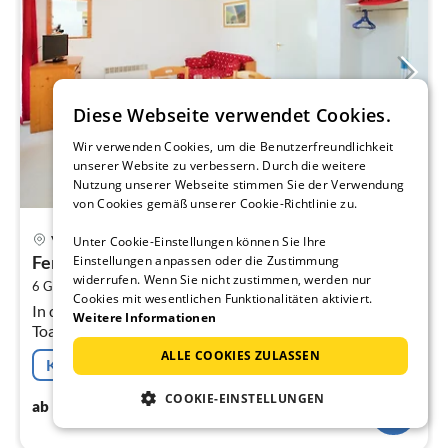
Diese Webseite verwendet Cookies.
Wir verwenden Cookies, um die Benutzerfreundlichkeit
unserer Website zu verbessern. Durch die weitere
Nutzung unserer Webseite stimmen Sie der Verwendung
von Cookies gemäß unserer Cookie-Richtlinie zu.
Pre
Val-Cenis
Unter Cookie-Einstellungen können Sie Ihre
ab
Ferienwohnung mit Balkon für 6 Personen
Einstellungen anpassen oder die Zustimmung
7
widerrufen. Wenn Sie nicht zustimmen, werden nur
2
6 Gäste
30 m
1
Schlafzimmer
pr
Cookies mit wesentlichen Funktionalitäten aktiviert.
In der 2. Etage: (Küche(Kochplatte, Wasserkocher,
Na
Weitere Informationen
Toaster, Kaffeemaschine, Mikrowelle, Spülmaschine,
Kühl-/Gefrierkombination, ),
ALLE COOKIES ZULASSEN
Kostenfreie Stornierung
Wohn-/Schlafzimmer(Doppelschlafcouch(140 x 190
cm)
COOKIE-EINSTELLUNGEN
74
€
ab
/ Nacht