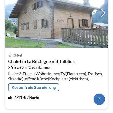
Pre
Châtel
ab
Chalet in La Béchigne mit Talblick
1
2
5 Gäste
90 m
2
Schlafzimmer
pr
In der 3. Etage: (Wohnzimmer(TV(Flatscreen), Esstisch,
Na
Sitzecke), offene Küche(Kochplatte(elektrisch),
Wasserkocher, Toaster, Kaffeemaschine(Filter)
Kostenfreie Stornierung
141
€
ab
/ Nacht