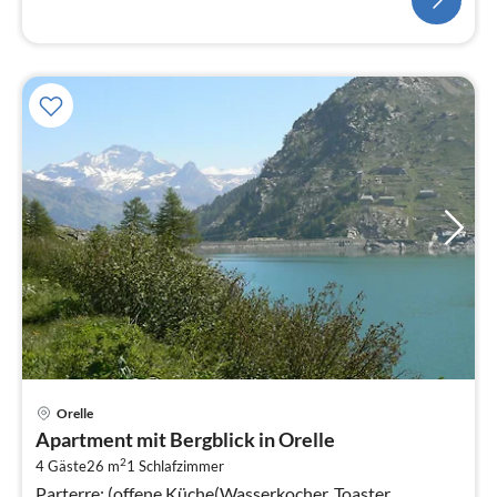
Pre
Orelle
ab
Apartment mit Bergblick in Orelle
7
2
4 Gäste
26 m
1
Schlafzimmer
pr
Parterre: (offene Küche(Wasserkocher, Toaster,
Na