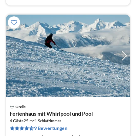
Orelle
Pre
Ferienhaus mit Whirlpool und Pool
ab
2
7
4 Gäste
25 m
1
Schlafzimmer
9 Bewertungen
pr
Na