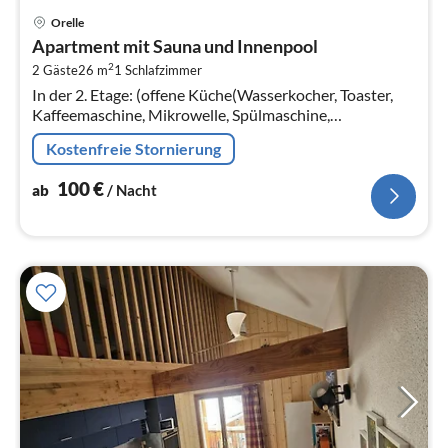
Pre
Orelle
ab
Apartment mit Sauna und Innenpool
1
2
2 Gäste
26 m
1
Schlafzimmer
pr
In der 2. Etage: (offene Küche(Wasserkocher, Toaster,
Na
Kaffeemaschine, Mikrowelle, Spülmaschine,
Kühlschrank, elektrische Kochplatten, ),
Kostenfreie Stornierung
Wohn-/Schlafzimmer(Einzelbett(80 x 190 cm)
100
€
ab
/ Nacht