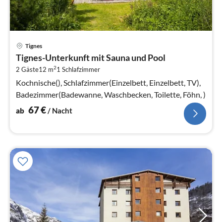
Pre
Tignes
ab
Tignes-Unterkunft mit Sauna und Pool
6
2
2 Gäste
12 m
1
Schlafzimmer
pr
Na
Kochnische(), Schlafzimmer(Einzelbett, Einzelbett, TV),
Badezimmer(Badewanne, Waschbecken, Toilette, Föhn, )
67
€
ab
/ Nacht