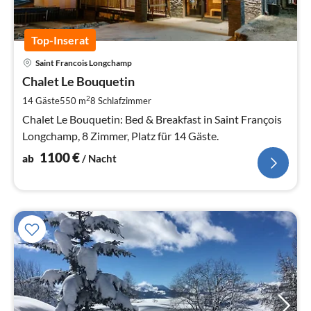
Top-Inserat
Pre
Saint Francois Longchamp
ab
1
Chalet Le Bouquetin
pr
2
14 Gäste
550 m
8
Schlafzimmer
Na
Chalet Le Bouquetin: Bed & Breakfast in Saint François
Longchamp, 8 Zimmer, Platz für 14 Gäste.
1100
€
ab
/ Nacht