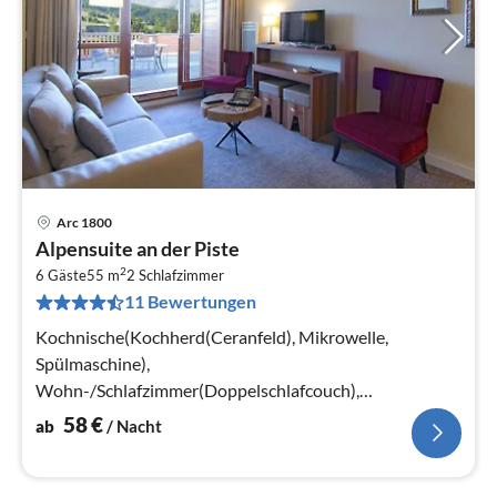
Arc 1800
Pre
Alpensuite an der Piste
ab
2
5
6 Gäste
55 m
2
Schlafzimmer
11 Bewertungen
pr
Na
Kochnische(Kochherd(Ceranfeld), Mikrowelle,
Spülmaschine),
Wohn-/Schlafzimmer(Doppelschlafcouch),
Schlafzimmer(Doppelbett), Schlafzimmer(Etagenbett
58
€
ab
/ Nacht
oder 2 Einzelbetten)