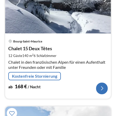
Pre
Bourg-Saint-Maurice
ab
1
Chalet 15 Deux Têtes
pr
2
12 Gäste
140 m
6
Schlafzimmer
Na
Chalet in den französischen Alpen für einen Aufenthalt
unter Freunden oder mit Familie
Kostenfreie Stornierung
168
€
ab
/ Nacht