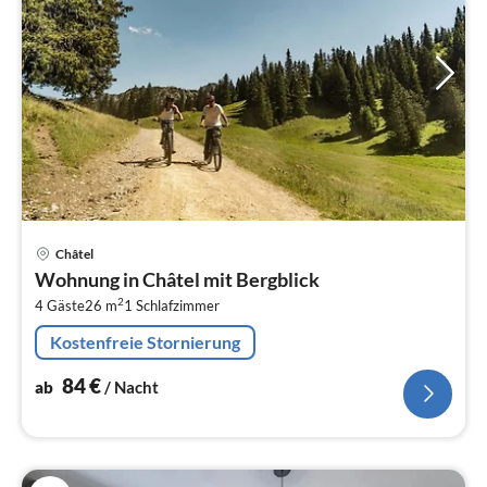
Pre
Châtel
ab
Wohnung in Châtel mit Bergblick
8
2
4 Gäste
26 m
1
Schlafzimmer
pr
Na
Kostenfreie Stornierung
84
€
ab
/ Nacht