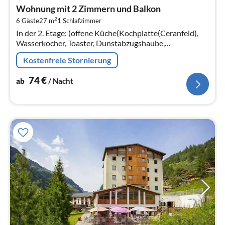
ab
Wohnung mit 2 Zimmern und Balkon
7
2
6 Gäste
27 m
1
Schlafzimmer
pr
In der 2. Etage: (offene Küche(Kochplatte(Ceranfeld),
Na
Wasserkocher, Toaster, Dunstabzugshaube,
Kaffeemaschine, Mikrowelle, Spülmaschine,
Kostenfreie Stornierung
Kühl-/Gefrierkombination, , )
74
€
ab
/ Nacht