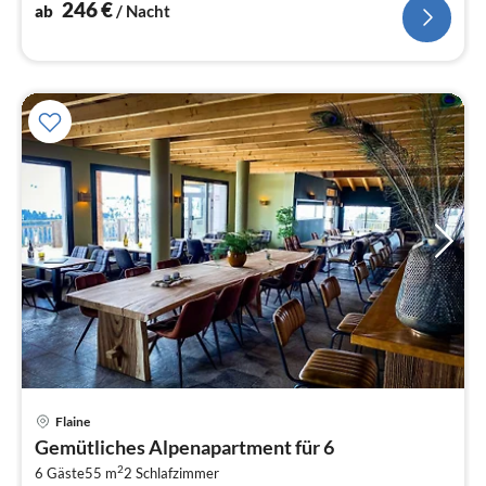
Tiefkühlschrank)
246
€
ab
/ Nacht
Flaine
Pre
Gemütliches Alpenapartment für 6
ab
2
6
6 Gäste
55 m
2
Schlafzimmer