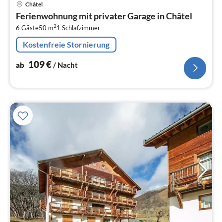
Pre
Châtel
ab
Ferienwohnung mit privater Garage in Châtel
1
2
6 Gäste
50 m
1
Schlafzimmer
pr
Na
Kostenfreie Stornierung
109
€
ab
/ Nacht