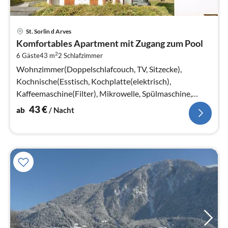
Pre
St. Sorlin d Arves
ab
Komfortables Apartment mit Zugang zum Pool
4
2
6 Gäste
43 m
2
Schlafzimmer
pr
Na
Wohnzimmer(Doppelschlafcouch, TV, Sitzecke),
Kochnische(Esstisch, Kochplatte(elektrisch),
Kaffeemaschine(Filter), Mikrowelle, Spülmaschine,
Kühlschrank), Schlafzimmer(Doppelbett)
43
€
ab
/ Nacht