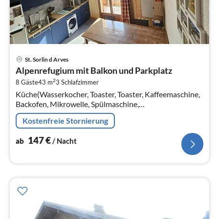
Pre
St. Sorlin d Arves
ab
Alpenrefugium mit Balkon und Parkplatz
1
2
8 Gäste
43 m
3
Schlafzimmer
pr
Küche(Wasserkocher, Toaster, Toaster, Kaffeemaschine,
Na
Backofen, Mikrowelle, Spülmaschine,
Kühl-/Gefrierkombination, , ),
Kostenfreie Stornierung
Wohn/Esszimmer(Doppelschlafcouch, TV, Esstisch,
Sitzecke)
147
€
ab
/ Nacht