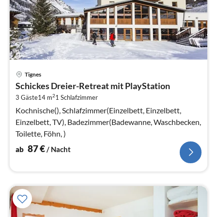
Pre
Tignes
ab
Schickes Dreier-Retreat mit PlayStation
8
2
3 Gäste
14 m
1
Schlafzimmer
pr
Na
Kochnische(), Schlafzimmer(Einzelbett, Einzelbett,
Einzelbett, TV), Badezimmer(Badewanne, Waschbecken,
Toilette, Föhn, )
87
€
ab
/ Nacht