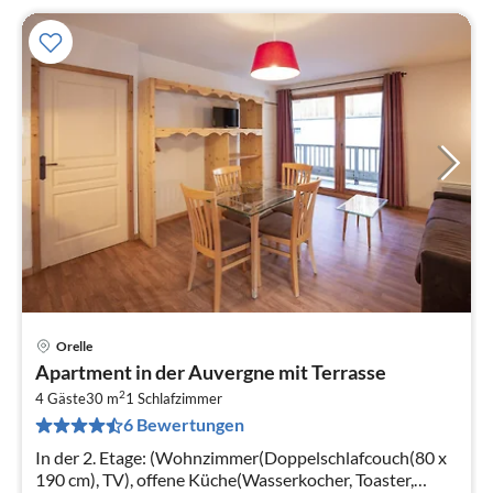
Orelle
Pre
Apartment in der Auvergne mit Terrasse
ab
2
7
4 Gäste
30 m
1
Schlafzimmer
6 Bewertungen
pr
Na
In der 2. Etage: (Wohnzimmer(Doppelschlafcouch(80 x
190 cm), TV), offene Küche(Wasserkocher, Toaster,