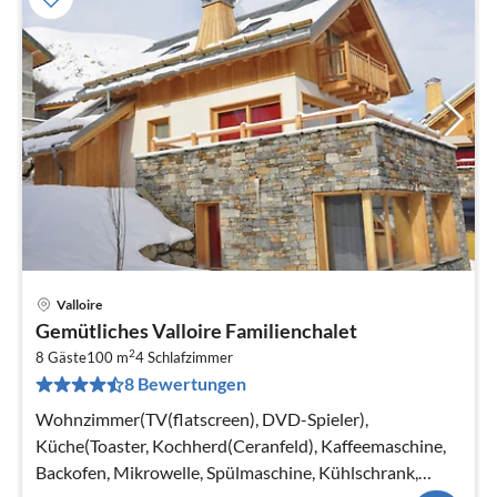
Valloire
Pre
Gemütliches Valloire Familienchalet
ab
2
2
8 Gäste
100 m
4
Schlafzimmer
8 Bewertungen
pr
Na
Wohnzimmer(TV(flatscreen), DVD-Spieler),
Küche(Toaster, Kochherd(Ceranfeld), Kaffeemaschine,
Backofen, Mikrowelle, Spülmaschine, Kühlschrank,