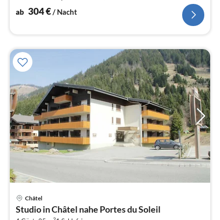
Wohn-/Schlafzimmer(TV(Satellit), Kaminofen)
304
€
ab
/ Nacht
Pre
Châtel
ab
Studio in Châtel nahe Portes du Soleil
6
2