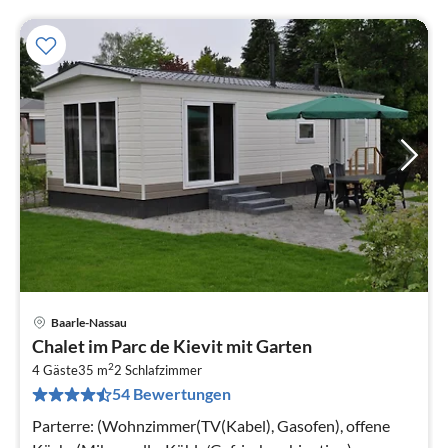
Baarle-Nassau
Pre
Chalet im Parc de Kievit mit Garten
ab
2
4
4 Gäste
35 m
2
Schlafzimmer
54 Bewertungen
pr
Na
Parterre: (Wohnzimmer(TV(Kabel), Gasofen), offene