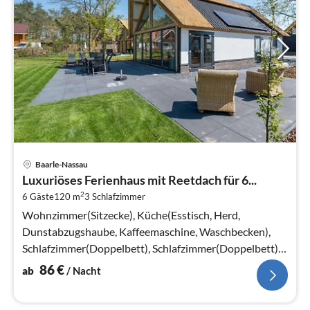
Pre
Baarle-Nassau
ab
Luxuriöses Ferienhaus mit Reetdach für 6...
8
2
6 Gäste
120 m
3
Schlafzimmer
pr
Na
Wohnzimmer(Sitzecke), Küche(Esstisch, Herd,
Dunstabzugshaube, Kaffeemaschine, Waschbecken),
Schlafzimmer(Doppelbett), Schlafzimmer(Doppelbett),
Schlafzimmer(Doppelbett)
86
€
ab
/ Nacht