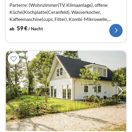
Na
Parterre: (Wohnzimmer(TV, Klimaanlage), offene
Küche(Kochplatte(Ceranfeld), Wasserkocher,
Kaffeemaschine(cups, Filter), Kombi-Mikrowelle,
Spülmaschine, Kühlschrank(+ Gefrierfach))
59
€
ab
/ Nacht