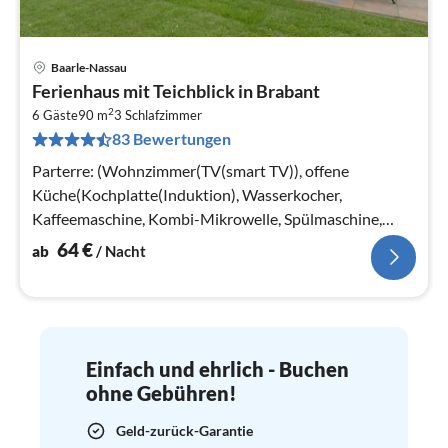
Baarle-Nassau
Pre
Ferienhaus mit Teichblick in Brabant
ab
2
6
6 Gäste
90 m
3
Schlafzimmer
83 Bewertungen
pr
Na
Parterre: (Wohnzimmer(TV(smart TV)), offene
Küche(Kochplatte(Induktion), Wasserkocher,
Kaffeemaschine, Kombi-Mikrowelle, Spülmaschine,
Kühlschrank(+ Gefrierfach))
64
€
ab
/ Nacht
Einfach und ehrlich - Buchen
ohne Gebühren!
Geld-zurück-Garantie