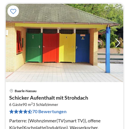
Baarle-Nassau
Pre
Schicker Aufenthalt mit Strohdach
ab
2
6
6 Gäste
90 m
3
Schlafzimmer
70 Bewertungen
pr
Na
Parterre: (Wohnzimmer(TV(smart TV)), offene
Küche(Kochplatte(Induktion), Wasserkocher,