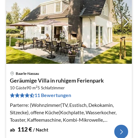
Baarle-Nassau
Pre
Geräumige Villa in ruhigem Ferienpark
ab
2
1
10 Gäste
90 m
5
Schlafzimmer
11 Bewertungen
pr
Na
Parterre: (Wohnzimmer(TV, Esstisch, Dekokamin,
Sitzecke), offene Küche(Kochplatte, Wasserkocher,
Toaster, Kaffeemaschine, Kombi-Mikrowelle,
Spülmaschine, Kühl-/Gefrierkombination, ...
112
€
ab
/ Nacht