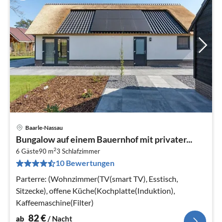
Baarle-Nassau
Pre
Bungalow auf einem Bauernhof mit privater...
ab
2
8
6 Gäste
90 m
3
Schlafzimmer
10 Bewertungen
pr
Na
Parterre: (Wohnzimmer(TV(smart TV), Esstisch,
Sitzecke), offene Küche(Kochplatte(Induktion),
Kaffeemaschine(Filter)
82
€
ab
/ Nacht