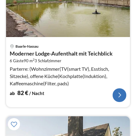
Pre
Baarle-Nassau
ab
Moderner Lodge-Aufenthalt mit Teichblick
8
2
6 Gäste
90 m
3
Schlafzimmer
pr
Na
Parterre: (Wohnzimmer(TV(smart TV), Esstisch,
Sitzecke), offene Küche(Kochplatte(Induktion),
Kaffeemaschine(Filter, pads)
82
€
ab
/ Nacht