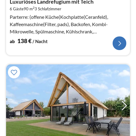
Luxuriöses Landrefugium mit Teich
1
2
6 Gäste
90 m
3
Schlafzimmer
pr
Na
Parterre: (offene Küche(Kochplatte(Ceranfeld),
Kaffeemaschine(Filter, pads), Backofen, Kombi-
Mikrowelle, Spülmaschine, Kühlschrank,
Tiefkühlschrank, )
138
€
ab
/ Nacht