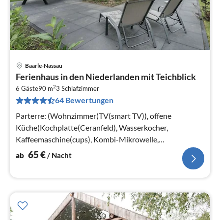
Baarle-Nassau
Pre
Ferienhaus in den Niederlanden mit Teichblick
ab
2
6
6 Gäste
90 m
3
Schlafzimmer
64 Bewertungen
pr
Na
Parterre: (Wohnzimmer(TV(smart TV)), offene
Küche(Kochplatte(Ceranfeld), Wasserkocher,
Kaffeemaschine(cups), Kombi-Mikrowelle,
Spülmaschine, Kühlschrank(+ Gefrierfach))
65
€
ab
/ Nacht