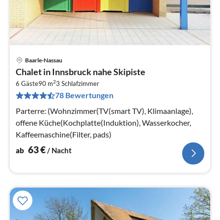
Baarle-Nassau
Pre
Chalet in Innsbruck nahe Skipiste
ab
2
6
6 Gäste
90 m
3
Schlafzimmer
78 Bewertungen
pr
Na
Parterre: (Wohnzimmer(TV(smart TV), Klimaanlage),
offene Küche(Kochplatte(Induktion), Wasserkocher,
Kaffeemaschine(Filter, pads)
63
€
ab
/ Nacht