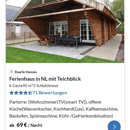
Baarle-Nassau
Pre
Ferienhaus in NL mit Teichblick
ab
2
6
6 Gäste
90 m
3
Schlafzimmer
71 Bewertungen
pr
Na
Parterre: (Wohnzimmer(TV(smart TV)), offene
Küche(Wasserkocher, Kochherd(Gas), Kaffeemaschine,
Backofen, Spülmaschine, Kühl-/Gefrierkombination)
69
€
ab
/ Nacht