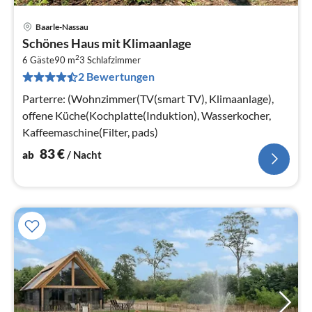
Baarle-Nassau
Pre
Schönes Haus mit Klimaanlage
ab
2
8
6 Gäste
90 m
3
Schlafzimmer
2 Bewertungen
pr
Na
Parterre: (Wohnzimmer(TV(smart TV), Klimaanlage),
offene Küche(Kochplatte(Induktion), Wasserkocher,
Kaffeemaschine(Filter, pads)
83
€
ab
/ Nacht