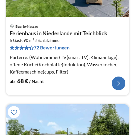
Baarle-Nassau
Pre
Ferienhaus in Niederlande mit Teichblick
ab
2
6
6 Gäste
90 m
3
Schlafzimmer
72 Bewertungen
pr
Na
Parterre: (Wohnzimmer(TV(smart TV), Klimaanlage),
offene Küche(Kochplatte(Induktion), Wasserkocher,
Kaffeemaschine(cups, Filter)
68
€
ab
/ Nacht