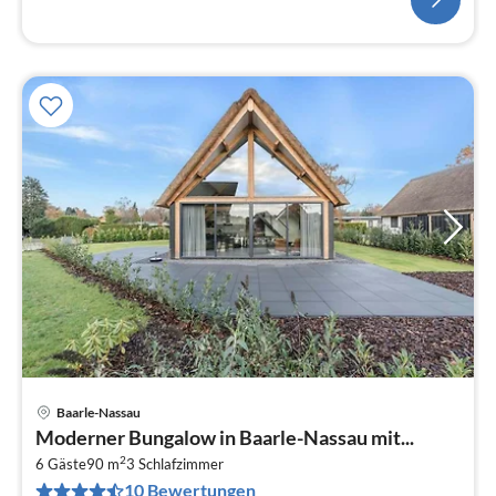
Baarle-Nassau
Pre
Moderner Bungalow in Baarle-Nassau mit...
ab
2
8
6 Gäste
90 m
3
Schlafzimmer
10 Bewertungen
pr