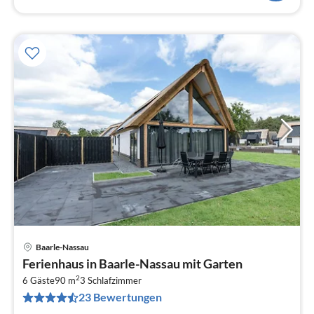
Baarle-Nassau
Pre
Ferienhaus in Baarle-Nassau mit Garten
ab
2
6
6 Gäste
90 m
3
Schlafzimmer
23 Bewertungen
pr
Na