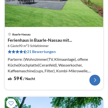
Baarle-Nassau
Pre
Ferienhaus in Baarle-Nassau mit...
ab
2
6
6 Gäste
90 m
3
Schlafzimmer
21 Bewertungen
pr
Na
Parterre: (Wohnzimmer(TV, Klimaanlage), offene
Küche(Kochplatte(Ceranfeld), Wasserkocher,
Kaffeemaschine(cups, Filter), Kombi-Mikrowelle,
Spülmaschine, Kühlschrank(+ Gefrierfach))
59
€
ab
/ Nacht