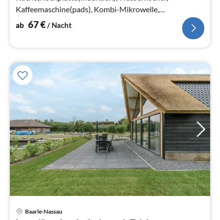
Kaffeemaschine(pads), Kombi-Mikrowelle,
Spülmaschine, Kühlschrank(+ Gefrierfach))
67
€
ab
/ Nacht
Pre
Baarle-Nassau
ab