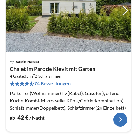
Baarle-Nassau
Pre
Chalet im Parc de Kievit mit Garten
ab
2
4
4 Gäste
35 m
2
Schlafzimmer
74 Bewertungen
pr
Na
Parterre: (Wohnzimmer(TV(Kabel), Gasofen), offene
Küche(Kombi-Mikrowelle, Kühl-/Gefrierkombination),
Schlafzimmer(Doppelbett), Schlafzimmer(2x Einzelbett)
42
€
ab
/ Nacht