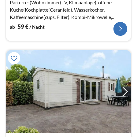
Parterre: (Wohnzimmer(TV, Klimaanlage), offene
Küche(Kochplatte(Ceranfeld), Wasserkocher,
Kaffeemaschine(cups, Filter), Kombi-Mikrowelle,
Spülmaschine, Kühlschrank(+ Gefrierfach))
59
€
ab
/ Nacht