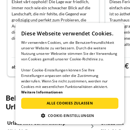
Elsket vårt opphold! Die Lage war friedlich,
Dieses Feri
immer noch wie ein schwacher Blick auf die
einfach ein
Landschaft, die mir fehlte, die Gegend war
ist so ästh
großzügig und perfekt zum Probieren, die
Traumhaus!
Aussicht auf die Details und die Innenräume,
für Instagr
die wirklich gut waren, aber nicht so groß und
das kosten
Diese Webseite verwendet Cookies.
die Früchte, die sie trugen
war angene
Wir verwenden Cookies, um die Benutzerfreundlichkeit
Aufenthalts
unserer Website zu verbessern. Durch die weitere
Nutzung unserer Webseite stimmen Sie der Verwendung
von Cookies gemäß unserer Cookie-Richtlinie zu.
60€
68€
ab
Nacht
ab
Unter Cookie-Einstellungen können Sie Ihre
Einstellungen anpassen oder die Zustimmung
widerrufen. Wenn Sie nicht zustimmen, werden nur
Cookies mit wesentlichen Funktionalitäten aktiviert.
Weitere Informationen
Beliebte Regionen und Orte für ihren
ALLE COOKIES ZULASSEN
Urlaub mit Pool in Baarle-Nassau
COOKIE-EINSTELLUNGEN
Urlaub mit Pool in Antwerp
Urlaub mit Po