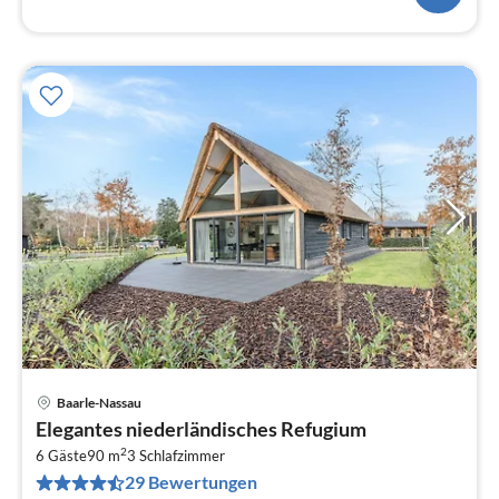
Baarle-Nassau
Pre
Elegantes niederländisches Refugium
ab
2
6
6 Gäste
90 m
3
Schlafzimmer
29 Bewertungen
pr