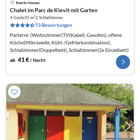
Baarle-Nassau
Pre
Chalet im Parc de Kievit mit Garten
ab
2
4
4 Gäste
35 m
2
Schlafzimmer
73 Bewertungen
pr
Na
Parterre: (Wohnzimmer(TV(Kabel), Gasofen), offene
Küche(Mikrowelle, Kühl-/Gefrierkombination),
Schlafzimmer(Doppelbett), Schlafzimmer(2x Einzelbett)
41
€
ab
/ Nacht