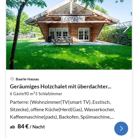
Pre
Baarle-Nassau
ab
Geräumiges Holzchalet mit überdachter...
8
2
6 Gäste
90 m
3
Schlafzimmer
pr
Na
Parterre: (Wohnzimmer(TV(smart TV), Esstisch,
Sitzecke), offene Küche(Herd(Gas), Wasserkocher,
Kaffeemaschine(pads), Backofen, Spülmaschine,
Kühl-/Gefrierkombination, , )
84
€
ab
/ Nacht