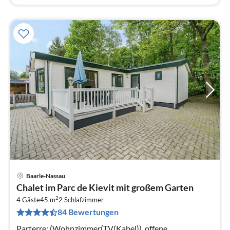
Baarle-Nassau
Pre
Chalet im Parc de Kievit mit großem Garten
ab
2
4
4 Gäste
45 m
2
Schlafzimmer
84 Bewertungen
pr
Na
Parterre: (Wohnzimmer(TV(Kabel)), offene