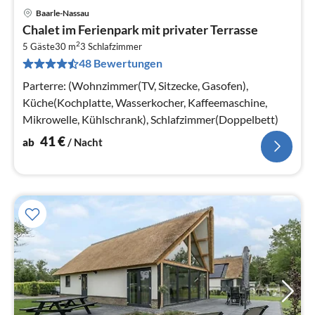
Baarle-Nassau
Pre
Chalet im Ferienpark mit privater Terrasse
ab
2
4
5 Gäste
30 m
3
Schlafzimmer
48 Bewertungen
pr
Na
Parterre: (Wohnzimmer(TV, Sitzecke, Gasofen),
Küche(Kochplatte, Wasserkocher, Kaffeemaschine,
Mikrowelle, Kühlschrank), Schlafzimmer(Doppelbett)
41
€
ab
/ Nacht