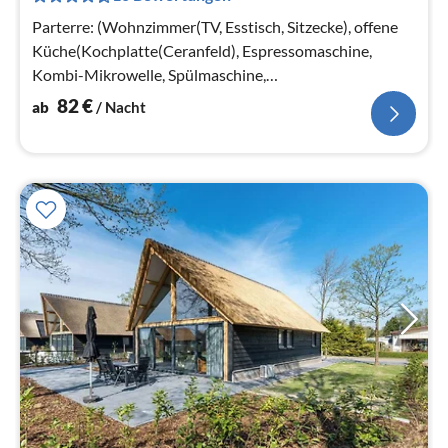
Na
Parterre: (Wohnzimmer(TV, Esstisch, Sitzecke), offene
Küche(Kochplatte(Ceranfeld), Espressomaschine,
Kombi-Mikrowelle, Spülmaschine,
Kühl-/Gefrierkombination, , )
82
€
ab
/ Nacht