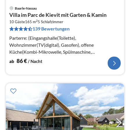
Baarle-Nassau
Pre
Villa im Parc de Kievit mit Garten & Kamin
ab
2
8
10 Gäste
165 m
5
Schlafzimmer
139 Bewertungen
pr
Na
Parterre: (Eingangshalle(Toilette),
Wohnzimmer(TV(digital), Gasofen), offene
Küche(Kombi-Mikrowelle, Spülmaschine,
Kühl-/Gefrierkombination)
86
€
ab
/ Nacht