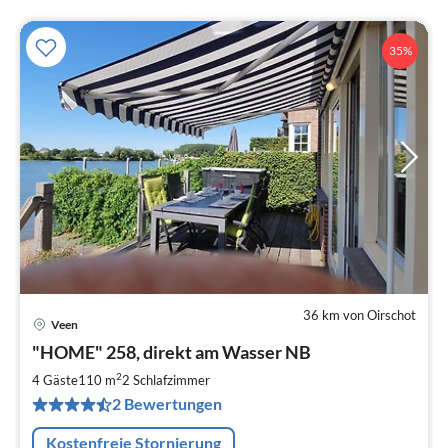
35%
36 km von Oirschot
Veen
Pre
"HOME" 258, direkt am Wasser NB
ab
5
2
4 Gäste
110 m
2
Schlafzimmer
pr
2 Bewertungen
Na
Kostenfreie Stornierung