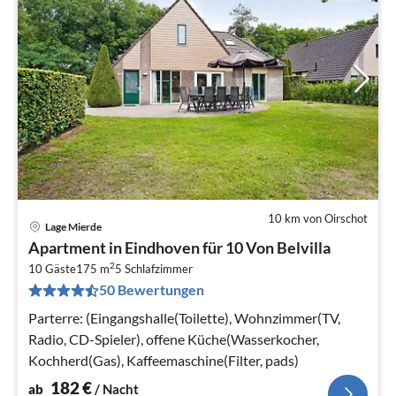
10 km von Oirschot
Lage Mierde
Pre
Apartment in Eindhoven für 10 Von Belvilla
ab
2
1
10 Gäste
175 m
5
Schlafzimmer
50 Bewertungen
pr
Na
Parterre: (Eingangshalle(Toilette), Wohnzimmer(TV,
Radio, CD-Spieler), offene Küche(Wasserkocher,
Kochherd(Gas), Kaffeemaschine(Filter, pads)
182
€
ab
/ Nacht