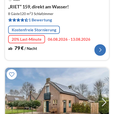
Pre
„RIET“ 159, direkt am Wasser!
ab
7
2
8 Gäste
120 m
3
Schlafzimmer
pr
1 Bewertung
Na
Kostenfreie Stornierung
20% Last-Minute
06.08.2026 - 13.08.2026
79
€
ab
/ Nacht