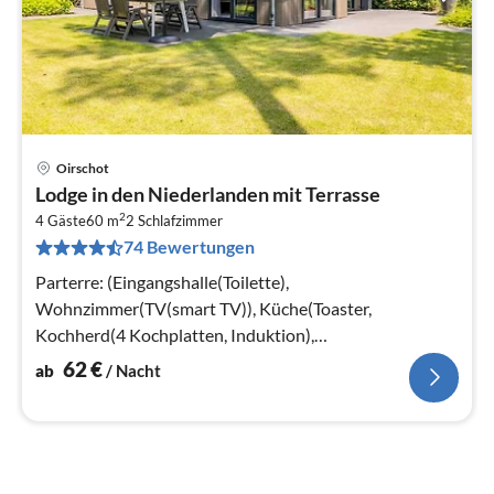
Oirschot
Pre
Lodge in den Niederlanden mit Terrasse
ab
2
6
4 Gäste
60 m
2
Schlafzimmer
74 Bewertungen
pr
Na
Parterre: (Eingangshalle(Toilette),
Wohnzimmer(TV(smart TV)), Küche(Toaster,
Kochherd(4 Kochplatten, Induktion),
Kaffeemaschine(cups)
62
€
ab
/ Nacht