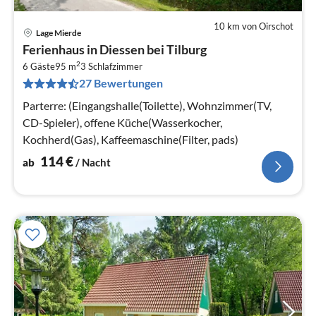
10 km von Oirschot
Lage Mierde
Pre
Ferienhaus in Diessen bei Tilburg
ab
2
1
6 Gäste
95 m
3
Schlafzimmer
27 Bewertungen
pr
Na
Parterre: (Eingangshalle(Toilette), Wohnzimmer(TV,
CD-Spieler), offene Küche(Wasserkocher,
Kochherd(Gas), Kaffeemaschine(Filter, pads)
114
€
ab
/ Nacht