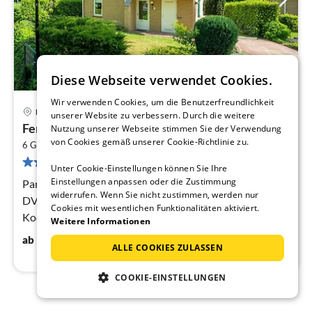
Diese Webseite verwendet Cookies.
Wir verwenden Cookies, um die Benutzerfreundlichkeit
10 km von Oirschot
Lage Mierde
unserer Website zu verbessern. Durch die weitere
Pre
Ferienhaus in Diessen mit Sauna für 6 Von...
Nutzung unserer Webseite stimmen Sie der Verwendung
ab
von Cookies gemäß unserer Cookie-Richtlinie zu.
2
1
6 Gäste
95 m
3
Schlafzimmer
18 Bewertungen
pr
Unter Cookie-Einstellungen können Sie Ihre
Na
Einstellungen anpassen oder die Zustimmung
Parterre: (Eingangshalle(Toilette), Wohnzimmer(TV,
widerrufen. Wenn Sie nicht zustimmen, werden nur
DVD-Spieler, CD-Spieler), offene Küche(Wasserkocher,
Cookies mit wesentlichen Funktionalitäten aktiviert.
Kochherd(Gas), Kaffeemaschine(Filter, pads)
Weitere Informationen
137
€
ab
/ Nacht
ALLE COOKIES ZULASSEN
COOKIE-EINSTELLUNGEN