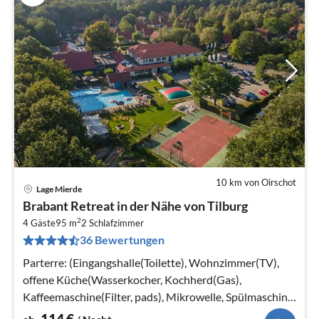
10 km von Oirschot
Lage Mierde
Pre
Brabant Retreat in der Nähe von Tilburg
ab
2
1
4 Gäste
95 m
2
Schlafzimmer
36 Bewertungen
pr
Na
Parterre: (Eingangshalle(Toilette), Wohnzimmer(TV),
offene Küche(Wasserkocher, Kochherd(Gas),
Kaffeemaschine(Filter, pads), Mikrowelle, Spülmaschine,
Kühl-/Gefrierkombination)
114
€