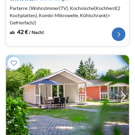
Na
Parterre: (Wohnzimmer(TV), Kochnische(Kochherd(2
Kochplatten), Kombi-Mikrowelle, Kühlschrank(+
Gefrierfach))
42
€
ab
/ Nacht