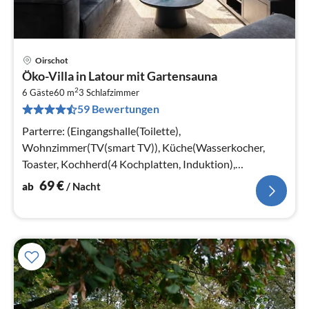
Oirschot
Pre
Öko-Villa in Latour mit Gartensauna
ab
2
7
6 Gäste
60 m
3
Schlafzimmer
59 Bewertungen
pr
Na
Parterre: (Eingangshalle(Toilette),
Wohnzimmer(TV(smart TV)), Küche(Wasserkocher,
Toaster, Kochherd(4 Kochplatten, Induktion),
Kaffeemaschine(cups)
69
€
ab
/ Nacht