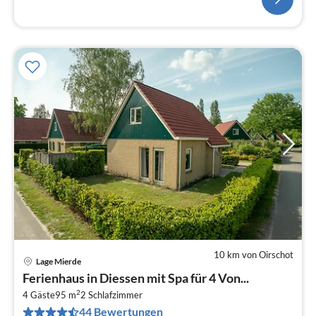
10 km von Oirschot
Lage Mierde
Pre
Ferienhaus in Diessen mit Spa für 4 Von...
ab
2
1
4 Gäste
95 m
2
Schlafzimmer
44 Bewertungen
pr