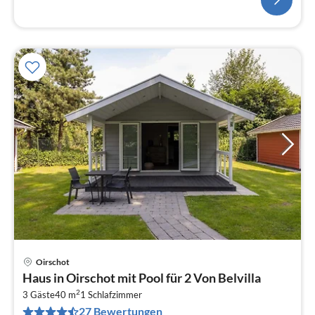
Oirschot
Pre
Haus in Oirschot mit Pool für 2 Von Belvilla
ab
2
4
3 Gäste
40 m
1
Schlafzimmer
27 Bewertungen
pr