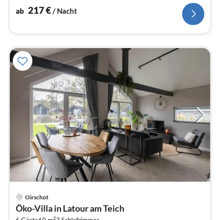
217
€
ab
/ Nacht
Oirschot
Pre
Öko-Villa in Latour am Teich
ab
2