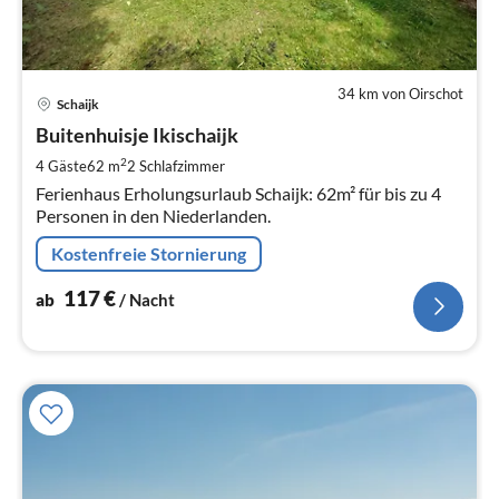
34 km von Oirschot
Pre
Schaijk
ab
1
Buitenhuisje Ikischaijk
pr
2
4 Gäste
62 m
2
Schlafzimmer
Na
Ferienhaus Erholungsurlaub Schaijk: 62m² für bis zu 4
Personen in den Niederlanden.
Kostenfreie Stornierung
117
€
ab
/ Nacht