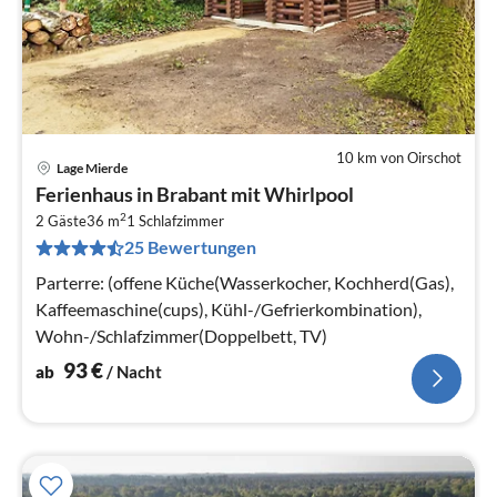
10 km von Oirschot
Lage Mierde
Pre
Ferienhaus in Brabant mit Whirlpool
ab
2
9
2 Gäste
36 m
1
Schlafzimmer
25 Bewertungen
pr
Na
Parterre: (offene Küche(Wasserkocher, Kochherd(Gas),
Kaffeemaschine(cups), Kühl-/Gefrierkombination),
Wohn-/Schlafzimmer(Doppelbett, TV)
93
€
ab
/ Nacht