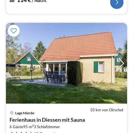
ab
/ Nacht
10 km von Oirschot
Lage Mierde
Pre
Ferienhaus in Diessen mit Sauna
ab
2
1
6 Gäste
95 m
3
Schlafzimmer