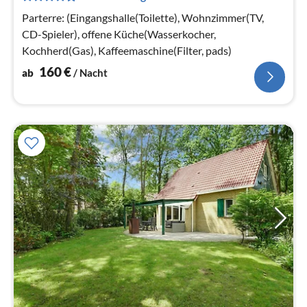
Na
Parterre: (Eingangshalle(Toilette), Wohnzimmer(TV,
CD-Spieler), offene Küche(Wasserkocher,
Kochherd(Gas), Kaffeemaschine(Filter, pads)
160
€
ab
/ Nacht