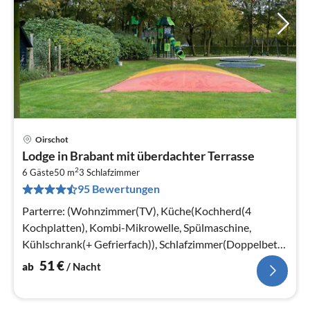
Oirschot
Pre
Lodge in Brabant mit überdachter Terrasse
ab
2
5
6 Gäste
50 m
3
Schlafzimmer
95 Bewertungen
pr
Na
Parterre: (Wohnzimmer(TV), Küche(Kochherd(4
Kochplatten), Kombi-Mikrowelle, Spülmaschine,
Kühlschrank(+ Gefrierfach)), Schlafzimmer(Doppelbett
oder 2 Einzelbetten)
51
€
ab
/ Nacht