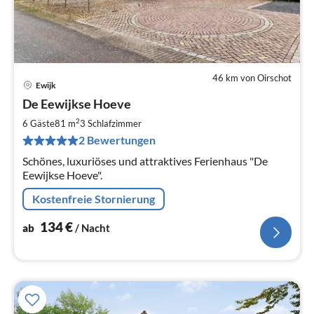
46 km von Oirschot
Ewijk
Pre
De Eewijkse Hoeve
ab
1
2
6 Gäste
81 m
3
Schlafzimmer
pr
2 Bewertungen
Na
Schönes, luxuriöses und attraktives Ferienhaus "De
Eewijkse Hoeve".
Kostenfreie Stornierung
134
€
ab
/ Nacht