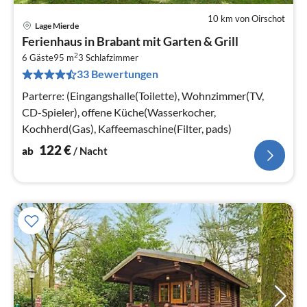
10 km von Oirschot
Lage Mierde
Pre
Ferienhaus in Brabant mit Garten & Grill
ab
2
1
6 Gäste
95 m
3
Schlafzimmer
33 Bewertungen
pr
Na
Parterre: (Eingangshalle(Toilette), Wohnzimmer(TV,
CD-Spieler), offene Küche(Wasserkocher,
Kochherd(Gas), Kaffeemaschine(Filter, pads)
122
€
ab
/ Nacht