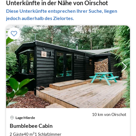
Unterkünfte in der Nähe von Oirschot
Diese Unterkünfte entsprechen Ihrer Suche, liegen
jedoch außerhalb des Zielortes.
10 km von Oirschot
Pre
Lage Mierde
ab
1
Bumblebee Cabin
pr
2
2 Gäste
40 m
1
Schlafzimmer