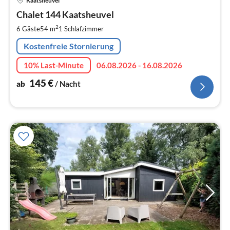
Kaatsheuvel
ab
1
Chalet 144 Kaatsheuvel
pr
2
6 Gäste
54 m
1
Schlafzimmer
Na
Kostenfreie Stornierung
10% Last-Minute
06.08.2026 - 16.08.2026
145
€
ab
/ Nacht