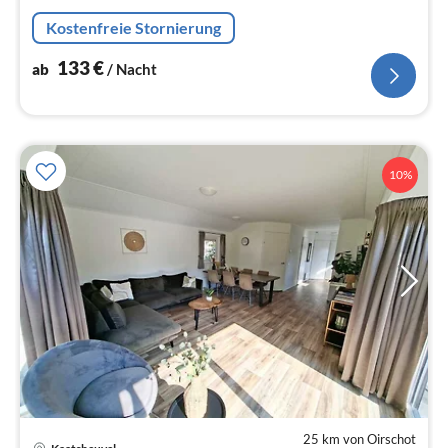
Na
Kostenfreie Stornierung
133
€
ab
/ Nacht
10%
25 km von Oirschot
Pre