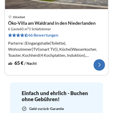
Oirschot
Pre
Öko-Villa am Waldrand in den Niederlanden
ab
2
6
6 Gäste
60 m
3
Schlafzimmer
66 Bewertungen
pr
Na
Parterre: (Eingangshalle(Toilette),
Wohnzimmer(TV(smart TV)), Küche(Wasserkocher,
Toaster, Kochherd(4 Kochplatten, Induktion),
Kaffeemaschine(cups), Kombi-Mikrowelle,
65
€
ab
/ Nacht
Spülmaschine)
Einfach und ehrlich - Buchen
ohne Gebühren!
Geld-zurück-Garantie