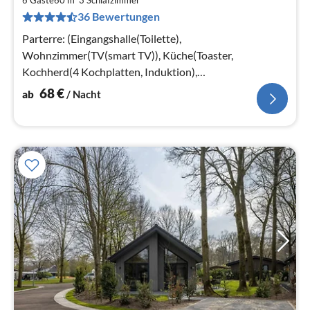
6
6 Gäste
60 m
3
Schlafzimmer
36 Bewertungen
pr
Na
Parterre: (Eingangshalle(Toilette),
Wohnzimmer(TV(smart TV)), Küche(Toaster,
Kochherd(4 Kochplatten, Induktion),
Kaffeemaschine(cups)
68
€
ab
/ Nacht