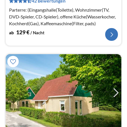
42 Bewertungen
pr
Na
Parterre: (Eingangshalle(Toilette), Wohnzimmer(TV,
DVD-Spieler, CD-Spieler), offene Küche(Wasserkocher,
Kochherd(Gas), Kaffeemaschine(Filter, pads)
129
€
ab
/ Nacht