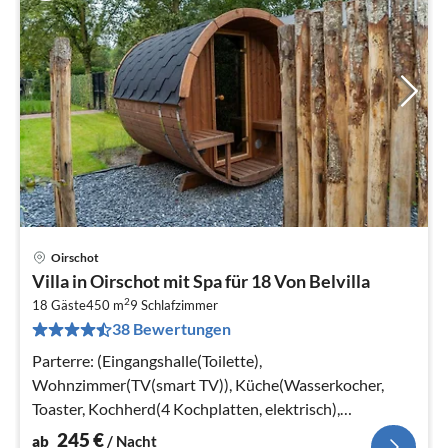
Oirschot
Pre
Villa in Oirschot mit Spa für 18 Von Belvilla
ab
2
2
18 Gäste
450 m
9
Schlafzimmer
38 Bewertungen
pr
Na
Parterre: (Eingangshalle(Toilette),
Wohnzimmer(TV(smart TV)), Küche(Wasserkocher,
Toaster, Kochherd(4 Kochplatten, elektrisch),
Kaffeemaschine(cups)
245
€
ab
/ Nacht