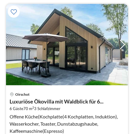
Pre
Oirschot
ab
Luxuriöse Ökovilla mit Waldblick für 6...
2
2
6 Gäste
70 m
3
Schlafzimmer
pr
Na
Offene Küche(Kochplatte(4 Kochplatten, Induktion),
Wasserkocher, Toaster, Dunstabzugshaube,
Kaffeemaschine(Espresso)