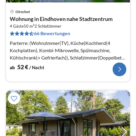
Oirschot
Pre
Wohnung in Eindhoven nahe Stadtzentrum
ab
2
5
4 Gäste
50 m
2
Schlafzimmer
66 Bewertungen
pr
Na
Parterre: (Wohnzimmer(TV), Küche(Kochherd(4
Kochplatten), Kombi-Mikrowelle, Spülmaschine,
Kühlschrank(+ Gefrierfach)), Schlafzimmer(Doppelbett
oder 2 Einzelbetten)
52
€
ab
/ Nacht