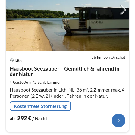
36 km von Oirschot
Pre
Lith
ab
2
Hausboot Seezauber – Gemütlich & fahrend in
der Natur
pr
Na
2
4 Gäste
36 m
2
Schlafzimmer
Hausboot Seezauber in Lith, NL: 36 m², 2 Zimmer, max. 4
Personen (2 Erw. 2 Kinder), Fahren in der Natur.
Kostenfreie Stornierung
292
€
ab
/ Nacht