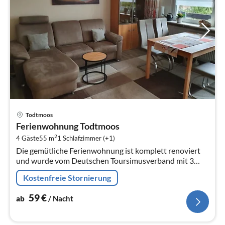
Pre
Todtmoos
ab
Ferienwohnung Todtmoos
5
2
4 Gäste
55 m
1
Schlafzimmer (+1)
pr
Die gemütliche Ferienwohnung ist komplett renoviert
Na
und wurde vom Deutschen Toursimusverband mit 3
Sternen zertifiziert. Sie befindet sich im 4.
Kostenfreie Stornierung
59
€
ab
/ Nacht