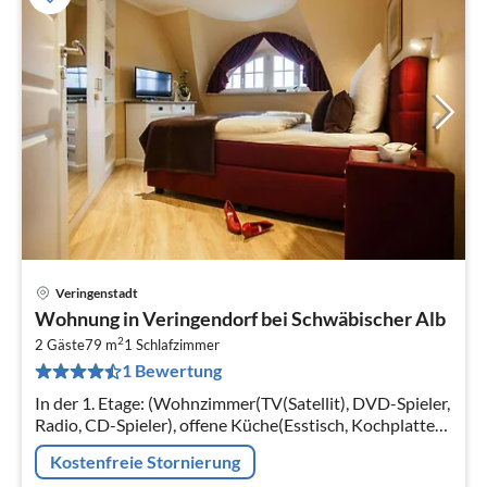
Veringenstadt
Pre
Wohnung in Veringendorf bei Schwäbischer Alb
ab
2
6
2 Gäste
79 m
1
Schlafzimmer
1 Bewertung
pr
Na
In der 1. Etage: (Wohnzimmer(TV(Satellit), DVD-Spieler,
Radio, CD-Spieler), offene Küche(Esstisch, Kochplatte(4
Kochplatten, Ceranfeld)
Kostenfreie Stornierung