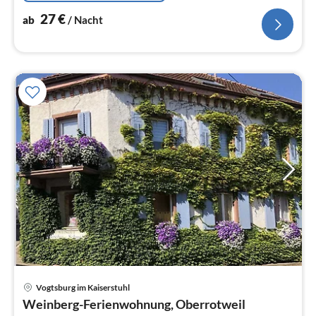
27
€
ab
/ Nacht
Vogtsburg im Kaiserstuhl
Pre
Weinberg-Ferienwohnung, Oberrotweil
ab