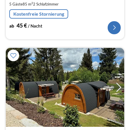
2
5 Gäste
85 m
2
Schlafzimmer
pr
Na
Kostenfreie Stornierung
45
€
ab
/ Nacht