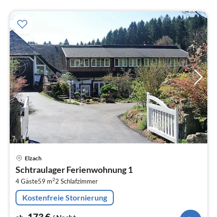
Pre
Elzach
ab
Schtraulager Ferienwohnung 1
1
2
4 Gäste
59 m
2
Schlafzimmer
pr
Na
Kostenfreie Stornierung
173
€