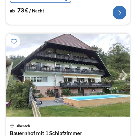
73
€
ab
/ Nacht
Pre
Biberach
ab
Bauernhof mit 1 Schlafzimmer
4