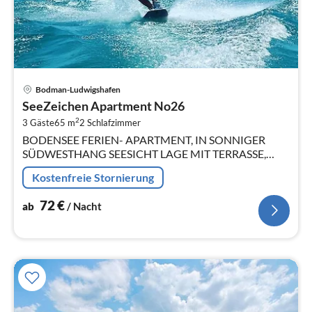
Pre
Bodman-Ludwigshafen
ab
SeeZeichen Apartment No26
7
2
3 Gäste
65 m
2
Schlafzimmer
pr
BODENSEE FERIEN- APARTMENT, IN SONNIGER
Na
SÜDWESTHANG SEESICHT LAGE MIT TERRASSE,
GARTEN, BEHEIZTEM NATURPOOL UND SAUNA.
Kostenfreie Stornierung
72
€
ab
/ Nacht