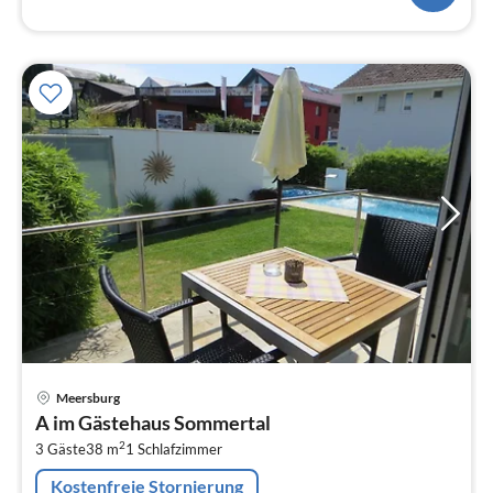
Pre
Meersburg
ab
A im Gästehaus Sommertal
7
2
3 Gäste
38 m
1
Schlafzimmer
pr
Na
Kostenfreie Stornierung