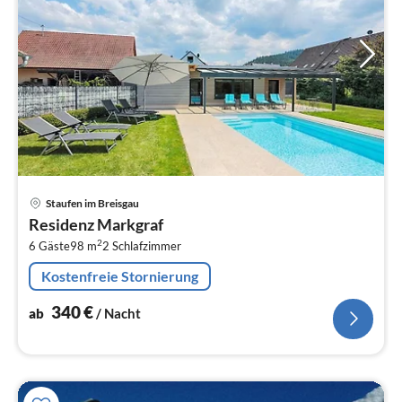
Pre
Staufen im Breisgau
ab
Residenz Markgraf
3
2
6 Gäste
98 m
2
Schlafzimmer
pr
Na
Kostenfreie Stornierung
340
€
ab
/ Nacht