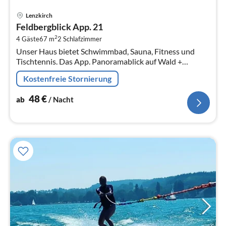
Pre
Lenzkirch
ab
Feldbergblick App. 21
4
2
4 Gäste
67 m
2
Schlafzimmer
pr
Unser Haus bietet Schwimmbad, Sauna, Fitness und
Na
Tischtennis. Das App. Panoramablick auf Wald +
Feldberg. Dieser lädt zum Wandern/Skifahren ein.
Kostenfreie Stornierung
Adventure Golf + Freibad im Ort.
48
€
ab
/ Nacht