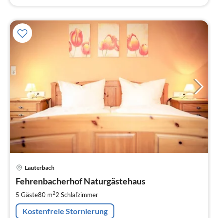
Pre
Lauterbach
ab
8
Fehrenbacherhof Naturgästehaus
pr
2
5 Gäste
80 m
2
Schlafzimmer
Na
Kostenfreie Stornierung