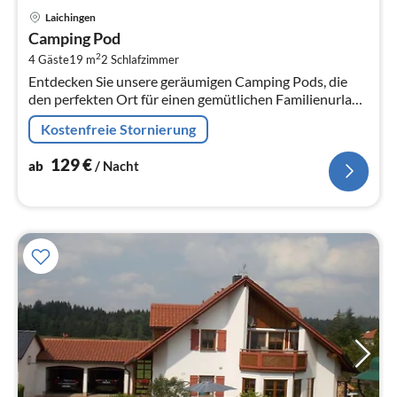
Pre
Laichingen
ab
Camping Pod
1
2
4 Gäste
19 m
2
Schlafzimmer
pr
Entdecken Sie unsere geräumigen Camping Pods, die
Na
den perfekten Ort für einen gemütlichen Familienurlaub
in der Natur bieten.
Kostenfreie Stornierung
129
€
ab
/ Nacht