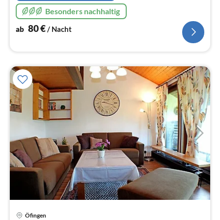
Besonders nachhaltig
80
€
ab
/ Nacht
Pre
Öfingen