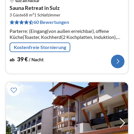
Sulz am Neckar
Pre
Sauna Retreat in Sulz
ab
2
3
3 Gäste
68 m
1
Schlafzimmer
60 Bewertungen
pr
Na
Parterre: (Eingang(von außen erreichbar), offene
Küche(Toaster, Kochherd(2 Kochplatten, Induktion),
Dunstabzugshaube, Kaffeemaschine(cups)
Kostenfreie Stornierung
39
€
ab
/ Nacht