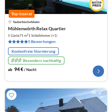
Top-Inserat
Tauberbischofsheim
Pre
Mühlenwörth Relax Quartier
ab
9
2
5 Gäste
75 m
1
Schlafzimmer (+1)
pr
5 Bewertungen
Na
Kostenfreie Stornierung
Besonders nachhaltig
94
€
ab
/ Nacht