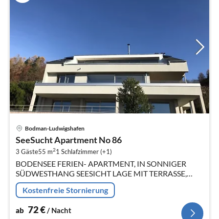
Pre
Bodman-Ludwigshafen
ab
SeeSucht Apartment No 86
7
2
3 Gäste
55 m
1
Schlafzimmer (+1)
pr
BODENSEE FERIEN- APARTMENT, IN SONNIGER
Na
SÜDWESTHANG SEESICHT LAGE MIT TERRASSE,
GARTEN, BEHEIZTEM NATURPOOL UND SAUNA.
Kostenfreie Stornierung
72
€
ab
/ Nacht