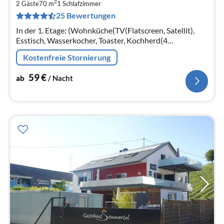
2
6
2 Gäste
70 m
1
Schlafzimmer
25 Bewertungen
pr
Na
In der 1. Etage: (Wohnküche(TV(Flatscreen, Satellit),
Esstisch, Wasserkocher, Toaster, Kochherd(4
Kochplatten, Ceranfeld), Dunstabzugshaube,
Kostenfreie Stornierung
Kaffeemaschine(Filter)
59
€
ab
/ Nacht