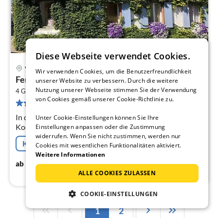
Diese Webseite verwendet Cookies.
Vogtsburg im Kaiserstuhl
Wir verwenden Cookies, um die Benutzerfreundlichkeit
Pre
Ferienwohnung Monet in Oberrotweil
unserer Website zu verbessern. Durch die weitere
ab
Nutzung unserer Webseite stimmen Sie der Verwendung
2
6
4 Gäste
90 m
2
Schlafzimmer
von Cookies gemäß unserer Cookie-Richtlinie zu.
32 Bewertungen
pr
Na
In der 1. Etage: (offene Küche(Wasserkocher, Toaster,
Unter Cookie-Einstellungen können Sie Ihre
Kochherd(4 Kochplatten, Ceranfeld),
Einstellungen anpassen oder die Zustimmung
widerrufen. Wenn Sie nicht zustimmen, werden nur
Kaffeemaschine(Filter), Backofen, Waffeleisen,
Kostenfreie Stornierung
Cookies mit wesentlichen Funktionalitäten aktiviert.
Spülmaschine, Kühl-/Gefrierkombination)
Weitere Informationen
68
€
ab
/ Nacht
ALLE COOKIES ZULASSEN
COOKIE-EINSTELLUNGEN
1
2