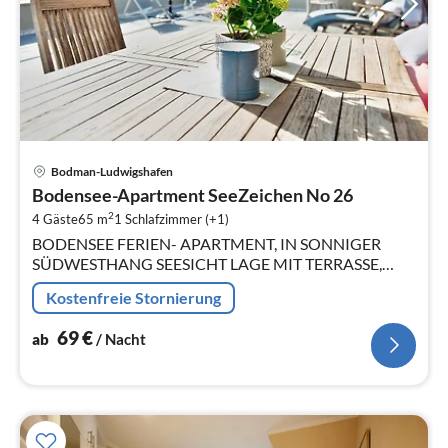
Pre
Bodman-Ludwigshafen
ab
Bodensee-Apartment SeeZeichen No 26
6
2
4 Gäste
65 m
1
Schlafzimmer (+1)
pr
BODENSEE FERIEN- APARTMENT, IN SONNIGER
Na
SÜDWESTHANG SEESICHT LAGE MIT TERRASSE,
GARTEN, BEHEIZTEM NATURPOOL UND SAUNA.
Kostenfreie Stornierung
69
€
ab
/ Nacht