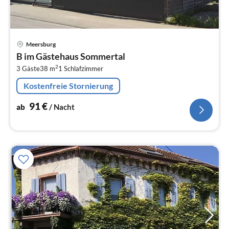
Pre
Meersburg
ab
B im Gästehaus Sommertal
9
2
3 Gäste
38 m
1
Schlafzimmer
pr
Na
Kostenfreie Stornierung
91
€
ab
/ Nacht