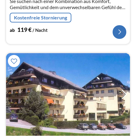
Sie suchen nach einer Kombination aus Komfort,
Na
Gemütlichkeit und dem unverwechselbaren Gefühl des
Campings in der Natur? Dann sind unsere Mobilheime
Kostenfreie Stornierung
genau das Richtige für Sie!
119
€
ab
/ Nacht