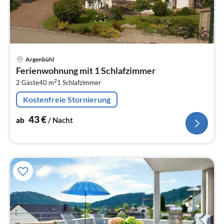
Pre
Argenbühl
ab
Ferienwohnung mit 1 Schlafzimmer
4
2
2 Gäste
40 m
1
Schlafzimmer
pr
Na
Kostenfreie Stornierung
43
€
ab
/ Nacht