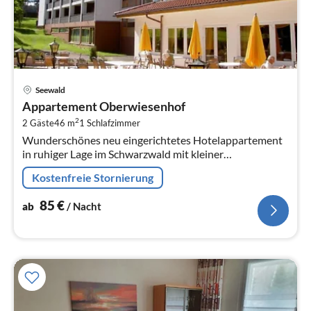
Pre
Seewald
ab
Appartement Oberwiesenhof
8
2
2 Gäste
46 m
1
Schlafzimmer
pr
Wunderschönes neu eingerichtetes Hotelappartement
Na
in ruhiger Lage im Schwarzwald mit kleiner
Küchenzeile(Kühlschrank, 2 Herdplatten).
Kostenfreie Stornierung
85
€
ab
/ Nacht