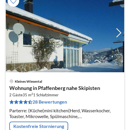
Kleines Wiesental
Pre
Wohnung in Pfaffenberg nahe Skipisten
ab
2
2
2 Gäste
35 m
1
Schlafzimmer
28 Bewertungen
pr
Na
Parterre: (Küche(mini kitchen(Herd, Wasserkocher,
Toaster, Mikrowelle, Spülmaschine,
Kühl-/Gefrierkombination), Esstisch, Kochplatte),
Kostenfreie Stornierung
Badezimmer(Dusche, Toilette), Abstellraum)