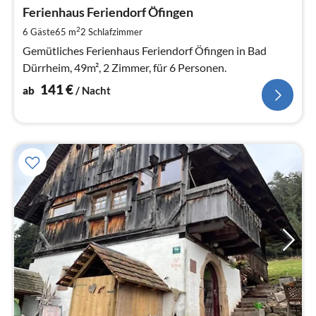
ab
1
Ferienhaus Feriendorf Öfingen
pr
2
6 Gäste
65 m
2
Schlafzimmer
Na
Gemütliches Ferienhaus Feriendorf Öfingen in Bad
Dürrheim, 49m², 2 Zimmer, für 6 Personen.
141
€
ab
/ Nacht