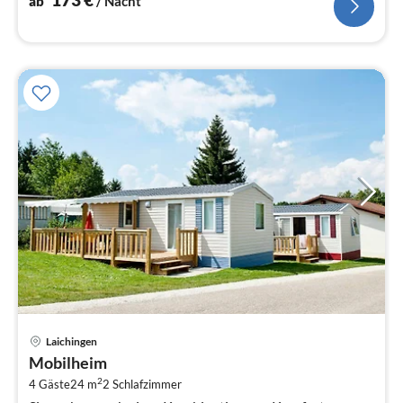
ab
/ Nacht
Pre
Laichingen
ab
Mobilheim
1
2
4 Gäste
24 m
2
Schlafzimmer
pr