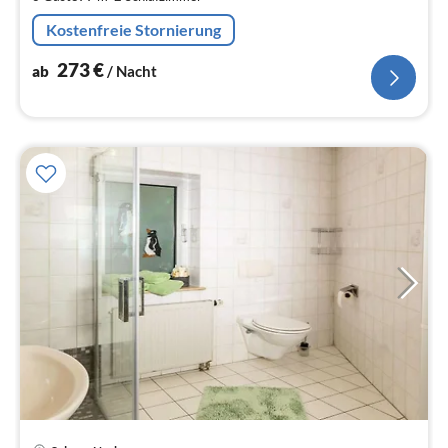
pr
Na
Kostenfreie Stornierung
273
€
ab
/ Nacht