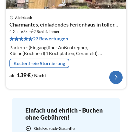
Alpirsbach
Pre
Charmantes, einladendes Ferienhaus in toller...
ab
2
1
4 Gäste
75 m
2
Schlafzimmer
27 Bewertungen
pr
Na
Parterre: (Eingang(über Außentreppe),
Küche(Kochherd(4 Kochplatten, Ceranfeld),
Kaffeemaschine(Filter), Backofen, Mikrowelle,
Kostenfreie Stornierung
Spülmaschine, Kühlschrank(+ Gefrierfach))
139
€
ab
/ Nacht
Einfach und ehrlich - Buchen
ohne Gebühren!
Geld-zurück-Garantie