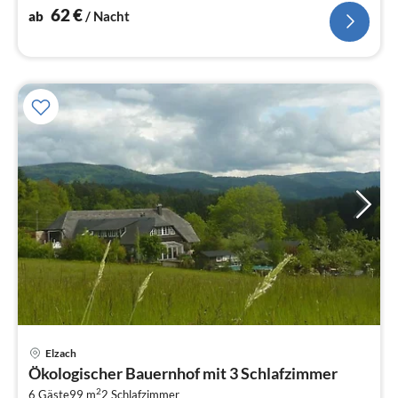
62
€
ab
/ Nacht
Pre
Elzach
ab
Ökologischer Bauernhof mit 3 Schlafzimmer
2
2
6 Gäste
99 m
2
Schlafzimmer