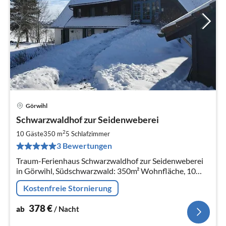
Görwihl
Pre
Schwarzwaldhof zur Seidenweberei
ab
3
2
10 Gäste
350 m
5
Schlafzimmer
pr
3 Bewertungen
Na
Traum-Ferienhaus Schwarzwaldhof zur Seidenweberei
in Görwihl, Südschwarzwald: 350m² Wohnfläche, 10
Pers., 5 Schlafzimmer. Auf 2500 m² eingezäuntem
Kostenfreie Stornierung
parkähnlichem Grundstück
378
€
ab
/ Nacht