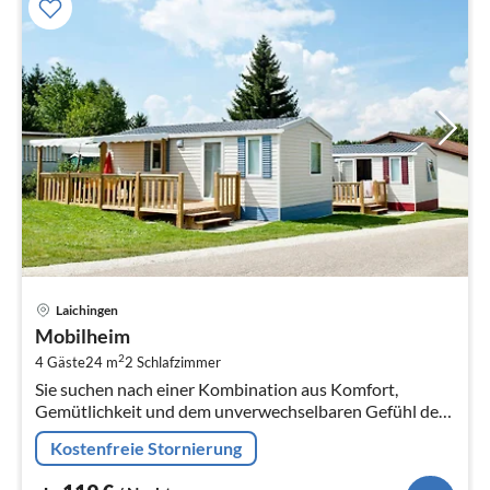
Pre
Laichingen
ab
Mobilheim
1
2
4 Gäste
24 m
2
Schlafzimmer
pr
Sie suchen nach einer Kombination aus Komfort,
Na
Gemütlichkeit und dem unverwechselbaren Gefühl des
Campings in der Natur? Dann sind unsere Mobilheime
Kostenfreie Stornierung
genau das Richtige für Sie!