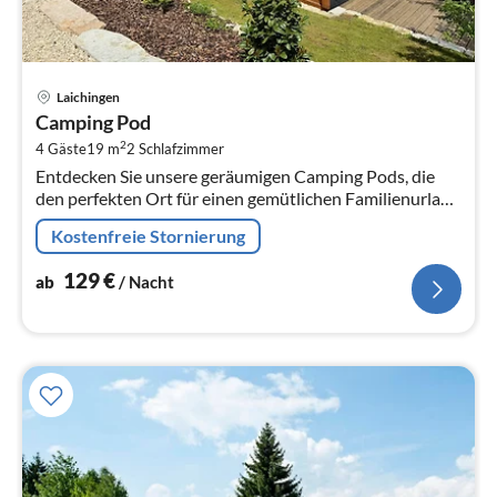
Pre
Laichingen
ab
Camping Pod
1
2
4 Gäste
19 m
2
Schlafzimmer
pr
Entdecken Sie unsere geräumigen Camping Pods, die
Na
den perfekten Ort für einen gemütlichen Familienurlaub
in der Natur bieten.
Kostenfreie Stornierung
129
€
ab
/ Nacht