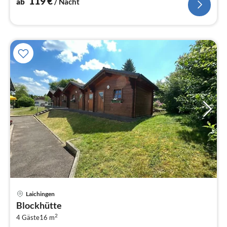
119
€
ab
/ Nacht
Pre
Laichingen
ab
Blockhütte
9
2
4 Gäste
16 m
pr