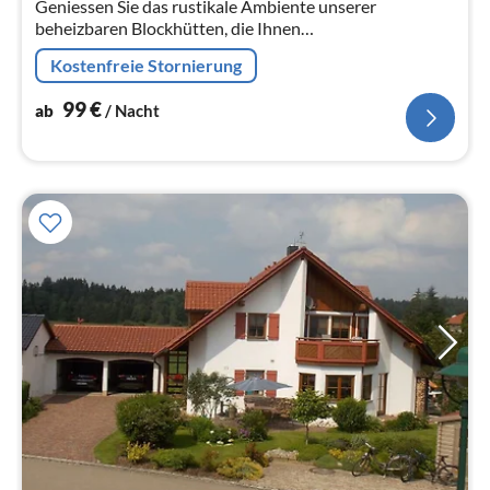
Geniessen Sie das rustikale Ambiente unserer
Na
beheizbaren Blockhütten, die Ihnen
Übernachtungsmöglichkeiten für bis zu 4 Personen
Kostenfreie Stornierung
bieten.
99
€
ab
/ Nacht