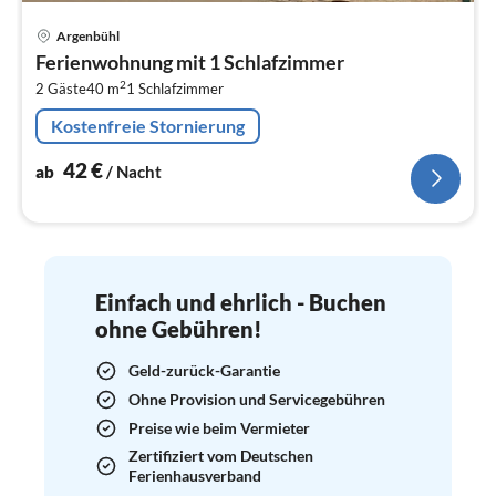
Pre
Argenbühl
ab
Ferienwohnung mit 1 Schlafzimmer
4
2
2 Gäste
40 m
1
Schlafzimmer
pr
Na
Kostenfreie Stornierung
42
€
ab
/ Nacht
Einfach und ehrlich - Buchen
ohne Gebühren!
Geld-zurück-Garantie
Ohne Provision und Servicegebühren
Preise wie beim Vermieter
Zertifiziert vom Deutschen
Ferienhausverband