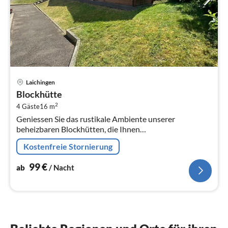
Pre
Laichingen
ab
Blockhütte
9
2
4 Gäste
16 m
pr
Geniessen Sie das rustikale Ambiente unserer
Na
beheizbaren Blockhütten, die Ihnen
Übernachtungsmöglichkeiten für bis zu 4 Personen
Kostenfreie Stornierung
bieten.
99
€
ab
/ Nacht