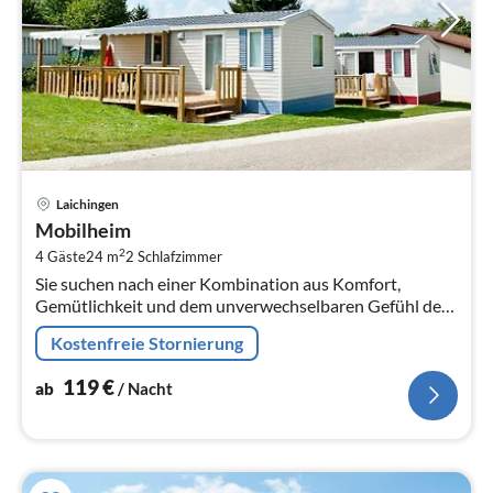
Pre
Laichingen
ab
Mobilheim
1
2
4 Gäste
24 m
2
Schlafzimmer
pr
Sie suchen nach einer Kombination aus Komfort,
Na
Gemütlichkeit und dem unverwechselbaren Gefühl des
Campings in der Natur? Dann sind unsere Mobilheime
Kostenfreie Stornierung
genau das Richtige für Sie!
119
€
ab
/ Nacht