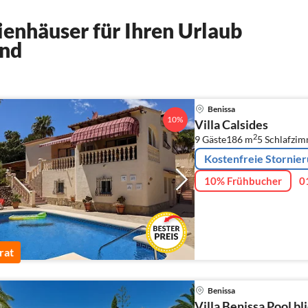
enhäuser für Ihren Urlaub
and
Benissa
10%
Villa Calsides
2
9 Gäste
186 m
5
Schlafzi
Kostenfreie Stornie
10% Frühbucher
0
rat
Benissa
Villa Benissa Pool b