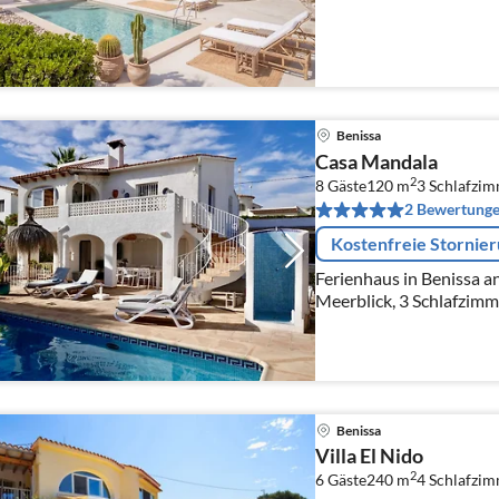
Benissa
Casa Mandala
2
8 Gäste
120 m
3
Schlafzim
2 Bewertung
Kostenfreie Stornie
Ferienhaus in Benissa a
Meerblick, 3 Schlafzimm
Benissa
Villa El Nido
2
6 Gäste
240 m
4
Schlafzi