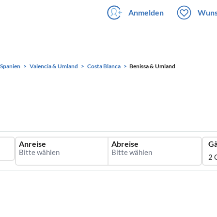
Anmelden
Wuns
Spanien
Valencia & Umland
Costa Blanca
Benissa & Umland
Anreise
Abreise
Gä
2 