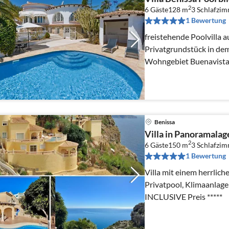
2
6 Gäste
128 m
3
Schlafzi
1 Bewertung
freistehende Poolvilla auf einem grossen
Privatgrundstück in dem
Wohngebiet Buenavista
der Küste von Benissa
Benissa
Villa in Panoramalag
2
6 Gäste
150 m
3
Schlafzi
1 Bewertung
Villa mit einem herrlich
Privatpool, Klimaanlagen und In
INCLUSIVE Preis *****