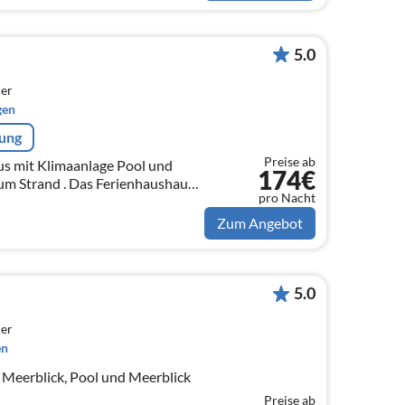
5.0
er
gen
rung
Preise ab
us mit Klimaanlage Pool und
174€
um Strand . Das Ferienhaushaus
pro Nacht
roßen Grundstück mit einem
eben.
Zum Angebot
5.0
er
en
t Meerblick, Pool und Meerblick
Preise ab