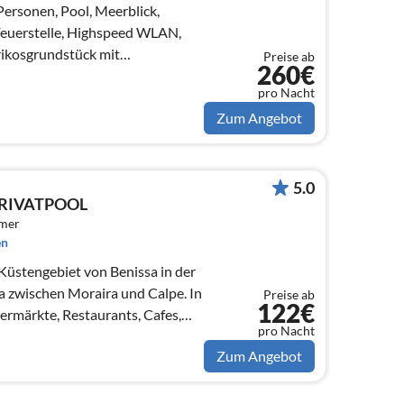
Personen, Pool, Meerblick,
Feuerstelle, Highspeed WLAN,
trikosgrundstück mit
Preise ab
260€
willkommen.
pro Nacht
Zum Angebot
5.0
PRIVATPOOL
mmer
en
 Küstengebiet von Benissa in der
a zwischen Moraira und Calpe. In
Preise ab
122€
rmärkte, Restaurants, Cafes,
pro Nacht
Zum Angebot