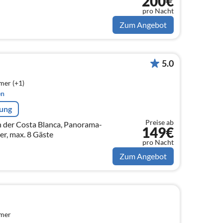
200€
pro Nacht
Zum Angebot
5.0
mer (+1)
en
rung
Preise ab
n der Costa Blanca, Panorama-
149€
er, max. 8 Gäste
pro Nacht
Zum Angebot
mmer