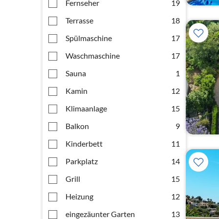
Fernseher
19
Terrasse
18
Spülmaschine
17
Waschmaschine
17
Sauna
1
Kamin
12
Klimaanlage
15
Balkon
9
Kinderbett
11
Parkplatz
14
Grill
15
Heizung
12
eingezäunter Garten
13