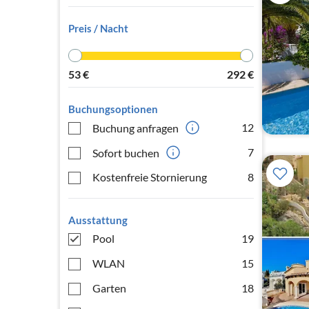
Preis / Nacht
53
€
292
€
Buchungsoptionen
12
Buchung anfragen
7
Sofort buchen
Kostenfreie Stornierung
8
Ausstattung
Pool
19
WLAN
15
Garten
18