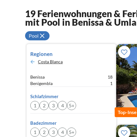
19 Ferienwohnungen & Feri
mit Pool in Benissa & Uml
Pool
Regionen
Costa Blanca
Benissa
18
Benigembla
1
Schlafzimmer
1
2
3
4
5+
Top-Inse
Badezimmer
1
2
3
4
5+