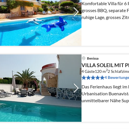
Komfortable Villa für 6 
grosses BBQ, separate 
ruhige Lage, grosses Zi
Olivenbäumen, Hunde 
Benissa
VILLA SOLEIL MIT 
2
4 Gäste
120 m
2
Schlafzi
4 Bewertung
Das Ferienhaus liegt im
Urbanisation Buenavist
unmittelbarer Nähe Supe
Ärzte, Banken etc