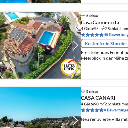
Benissa
Casa Carmencita
2
4 Gäste
95 m
2
Schlafzimm
45 Bewertun
Kostenfreie Stornie
Freistehendes Ferienha
Meerblick in der Nähe z
ist auf einem 1000qm g
gepflegten Garten umg
Benissa
CASA CANARI
2
4 Gäste
90 m
2
Schlafzimm
4 Bewertung
Neu renovierte Villa mi