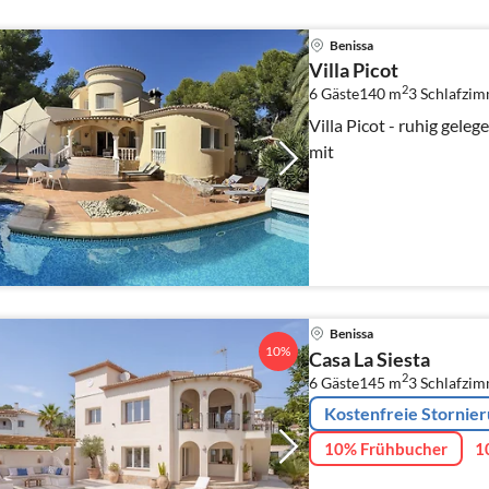
Benissa
Villa Picot
2
6 Gäste
140 m
3
Schlafzi
Villa Picot - ruhig gele
mit
Benissa
10%
Casa La Siesta
2
6 Gäste
145 m
3
Schlafzi
Kostenfreie Stornie
10% Frühbucher
1