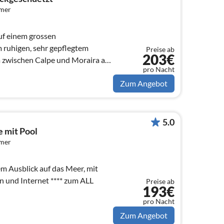
mmer
 ruhigen, sehr gepflegtem
Preise ab
203€
 zwischen Calpe und Moraira an
pro Nacht
Zum Angebot
5.0
e mit Pool
mmer
em Ausblick auf das Meer, mit
ternet **** zum ALL
Preise ab
193€
pro Nacht
Zum Angebot