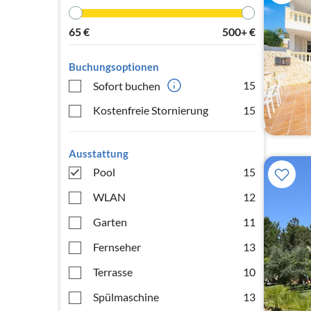
65
€
500+
€
Buchungsoptionen
15
Sofort buchen
Kostenfreie Stornierung
15
Ausstattung
Pool
15
WLAN
12
Garten
11
Fernseher
13
Terrasse
10
Spülmaschine
13