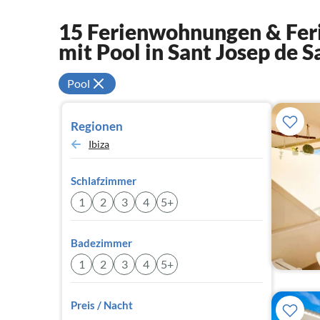
15 Ferienwohnungen & Feri
mit Pool in Sant Josep de S
Pool
Regionen
Ibiza
Schlafzimmer
1
2
3
4
5+
Badezimmer
1
2
3
4
5+
Preis / Nacht