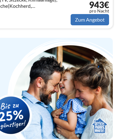
943€
üche(Kochherd,
pro Nacht
ofen, Spülmaschine,
mmer(Doppelbett)
Zum Angebot