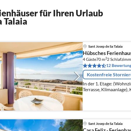
enhäuser für Ihren Urlaub
a Talaia
Sant Josep de Sa Talaia
Hübsches Ferienhaus i
2
4 Gäste
70 m
2
Schlafzimm
12 Bewertun
Kostenfreie Stornie
In der 1. Etage: (Wohnz
Terrasse, Klimaanlage),
Backofen, Kühl-/Gefrie
Sant Josep de Sa Talaia
Casa Feliz - Ferienh