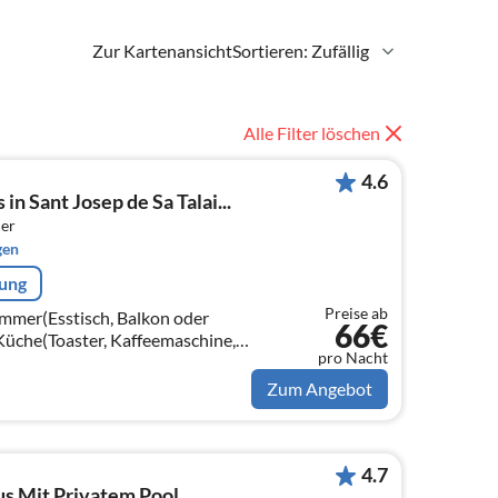
Zur Kartenansicht
Sortieren: Zufällig
Alle Filter löschen
4.6
n Sant Josep de Sa Talai...
er
gen
rung
Preise ab
immer(Esstisch, Balkon oder
66€
 Küche(Toaster, Kaffeemaschine,
pro Nacht
rkombination, Waschmaschine)
Zum Angebot
4.7
aus Mit Privatem Pool