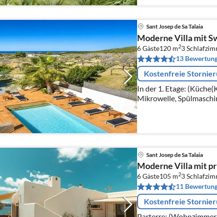
Sant Josep de Sa Talaia
Moderne Villa mit S
2
6 Gäste
120 m
3
Schlafzi
13 Bewertun
Kostenfreie Stornie
In der 1. Etage: (Küche
Mikrowelle, Spülmaschi
Wohn/Esszimmer(TV, Ess
Sant Josep de Sa Talaia
Moderne Villa mit p
2
6 Gäste
105 m
3
Schlafzi
11 Bewertun
Kostenfreie Stornie
Parterre: (Wohnzimmer(T