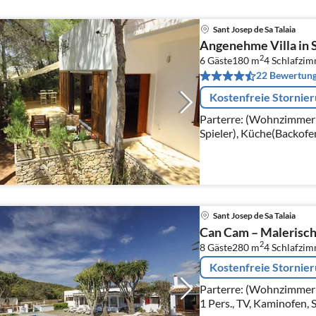
Sant Josep de Sa Talaia
Angenehme Villa in S
2
6 Gäste
180 m
4
Schlafzi
22 Bewertun
Kostenfreie Stornie
Parterre: (Wohnzimmer(
Spieler), Küche(Backofe
Kühl-/Gefrierkombinati
Wohn/Esszimmer(Kamino
Sant Josep de Sa Talaia
Can Cam – Malerisch
2
8 Gäste
280 m
4
Schlafzi
Kostenfreie Stornie
Parterre: (Wohnzimmer
1 Pers., TV, Kaminofen,