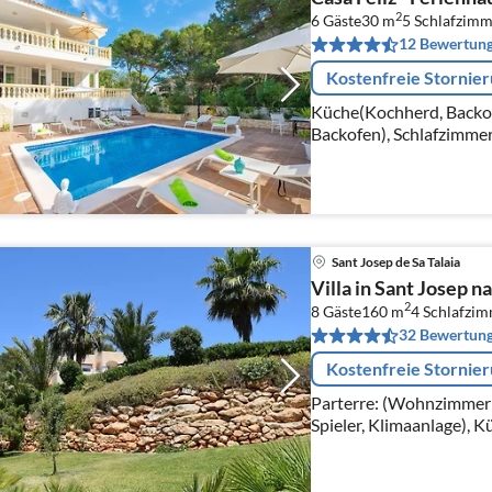
2
6 Gäste
30 m
5
Schlafzimm
12 Bewertun
Kostenfreie Stornie
Küche(Kochherd, Backo
Backofen), Schlafzimme
Schlafzimmer(Doppelbet
Schlafzimmer(Doppelbe
Sant Josep de Sa Talaia
Villa in Sant Josep n
2
8 Gäste
160 m
4
Schlafzi
32 Bewertun
Kostenfreie Stornie
Parterre: (Wohnzimmer(
Spieler, Klimaanlage), 
Espressomaschine, Back
Spülmaschine, 2x Kühl-/