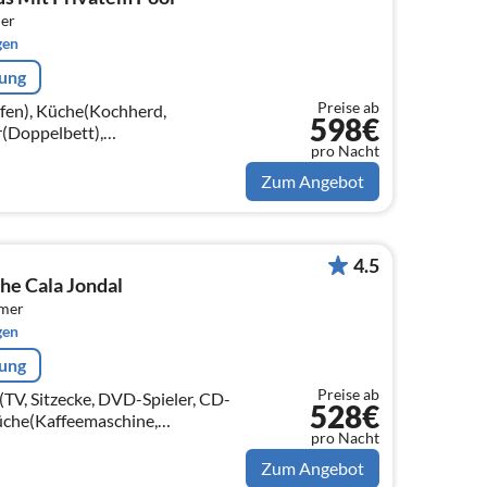
er
gen
rung
Preise ab
fen), Küche(Kochherd,
598€
r(Doppelbett),
pro Nacht
t), Schlafzimmer(Doppelbett),
tt)
Zum Angebot
4.5
ahe Cala Jondal
mmer
gen
rung
Preise ab
TV, Sitzecke, DVD-Spieler, CD-
528€
Küche(Kaffeemaschine,
pro Nacht
ofen, Kombi-Mikrowelle,
Gefrierkombina...
Zum Angebot