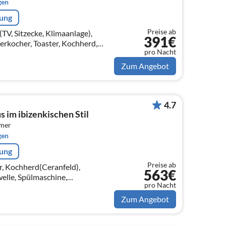
gen
rung
Preise ab
V, Sitzecke, Klimaanlage),
391€
rkocher, Toaster, Kochherd,
pro Nacht
hlafzimmer(Doppelbett,
Zum Angebot
4.7
 im ibizenkischen Stil
mmer
gen
rung
Preise ab
r, Kochherd(Ceranfeld),
563€
elle, Spülmaschine,
pro Nacht
sszimmer(TV(Satellit)),
t(135 x 190 cm))
Zum Angebot