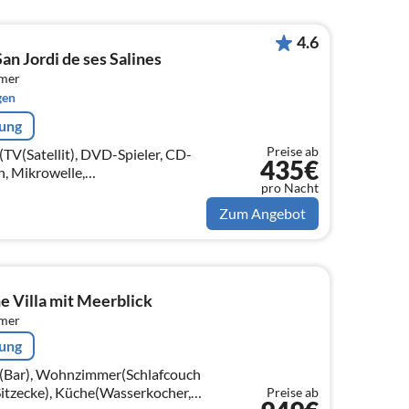
4.6
an Jordi de ses Salines
mmer
gen
rung
Preise ab
TV(Satellit), DVD-Spieler, CD-
435€
n, Mikrowelle,
pro Nacht
on),
fen, DVD-Spieler, CD-Spieler)
Zum Angebot
e Villa mit Meerblick
mmer
rung
(Bar), Wohnzimmer(Schlafcouch
 Sitzecke), Küche(Wasserkocher,
Preise ab