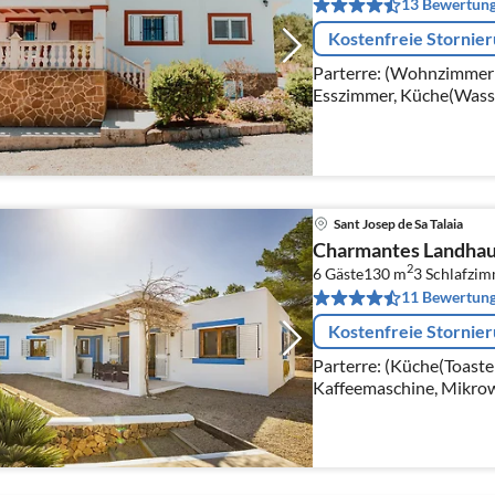
13 Bewertun
Kostenfreie Stornie
Parterre: (Wohnzimmer(T
Esszimmer, Küche(Wasse
Dunstabzugshaube), Sc
Klimaanlage)
Sant Josep de Sa Talaia
Charmantes Landhaus
2
6 Gäste
130 m
3
Schlafzi
11 Bewertun
Kostenfreie Stornie
Parterre: (Küche(Toaste
Kaffeemaschine, Mikrow
Waschmaschine), Wohn/E
Schlafzimmer(Doppelbet