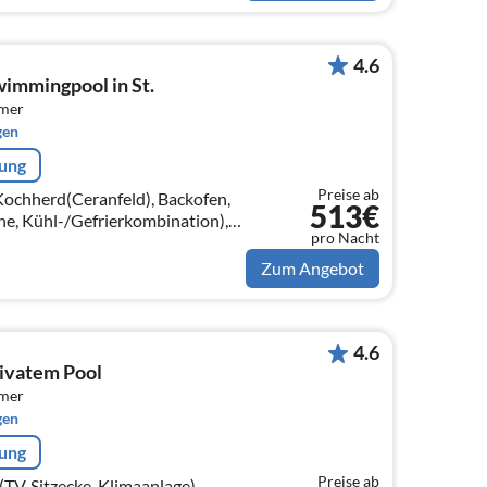
4.6
wimmingpool in St.
mmer
gen
rung
Preise ab
(Kochherd(Ceranfeld), Backofen,
513€
ne, Kühl-/Gefrierkombination),
pro Nacht
tisch, Kaminofen, Sitzecke)
Zum Angebot
4.6
rivatem Pool
mmer
gen
rung
Preise ab
V, Sitzecke, Klimaanlage),