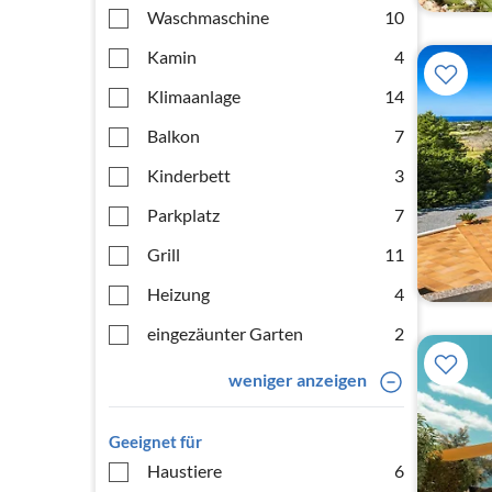
Waschmaschine
10
Kamin
4
Klimaanlage
14
Balkon
7
Kinderbett
3
Parkplatz
7
Grill
11
Heizung
4
eingezäunter Garten
2
weniger anzeigen
Geeignet für
Haustiere
6