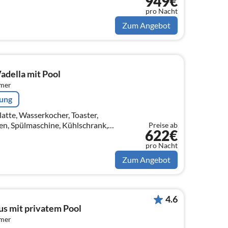
949€
, Backofen, Mikrowelle,
k, ...
pro Nacht
Zum Angebot
Vadella mit Pool
mmer
rung
atte, Wasserkocher, Toaster,
en, Spülmaschine, Kühlschrank,
Preise ab
622€
Esszimmer(TV, Sitzecke, Balkon
pro Nacht
Zum Angebot
4.6
s mit privatem Pool
mmer