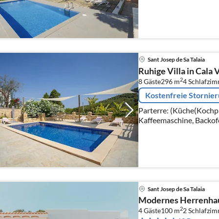
Toaster, Kaffeemaschine
Spülmaschine, Kühlschran
Sant Josep de Sa Talaia
Ruhige Villa in Cala 
2
8 Gäste
296 m
4
Schlafzi
Kostenfreie Stornie
Parterre: (Küche(Kochpl
Kaffeemaschine, Backof
Waschmaschine), Wohn/
oder Terrasse)
Sant Josep de Sa Talaia
Modernes Herrenhau
2
4 Gäste
100 m
2
Schlafzi