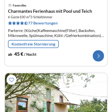
Faverolles
Pre
Charmantes Ferienhaus mit Pool und Teich
ab
2
4
6 Gäste
100 m
3
Schlafzimmer
77 Bewertungen
pr
Na
Parterre: (Küche(Kaffeemaschine(Filter), Backofen,
Mikrowelle, Spülmaschine, Kühl-/Gefrierkombination),
Wohn/Esszimmer(TV(Flatscreen, Satellit)
Kostenfreie Stornierung
45
€
ab
/ Nacht