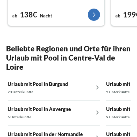
Forteresse 
gemacht, wa
138€
199
ab
Nacht
ab
Nachteil wa
behalten, a
fantastisch
nur wärmst
Beliebte Regionen und Orte für ihren
Urlaub mit Pool in Centre-Val de
Loire
Urlaub mit Pool in Burgund
Urlaub mit P
23 Unterkünfte
5 Unterkünfte
Urlaub mit Pool in Auvergne
Urlaub mit P
6 Unterkünfte
9 Unterkünfte
Urlaub mit Pool in der Normandie
Urlaub mit Po