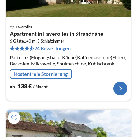
Faverolles
Pre
Apartment in Faverolles in Strandnähe
ab
2
1
6 Gäste
140 m
3
Schlafzimmer
24 Bewertungen
pr
Na
Parterre: (Eingangshalle, Küche(Kaffeemaschine(Filter),
Backofen, Mikrowelle, Spülmaschine, Kühlschrank,
Tiefkühlschrank), Wohn/Esszimmer(Doppelschlafcouch,
Kostenfreie Stornierung
TV(Flatscreen)
138
€
ab
/ Nacht