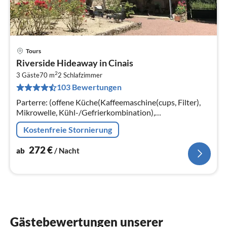
Tours
Pre
Riverside Hideaway in Cinais
ab
2
2
3 Gäste
70 m
2
Schlafzimmer
103 Bewertungen
pr
Na
Parterre: (offene Küche(Kaffeemaschine(cups, Filter),
Mikrowelle, Kühl-/Gefrierkombination),
Wohn/Esszimmer(TV(digital, Niederländische TV-
Kostenfreie Stornierung
Kanäle, internationale TV-Kanäle)
272
€
ab
/ Nacht
Gästebewertungen unserer