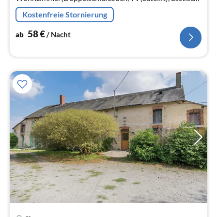
DVD-Spieler, Radio)
Kostenfreie Stornierung
58
€
ab
/ Nacht
Pre