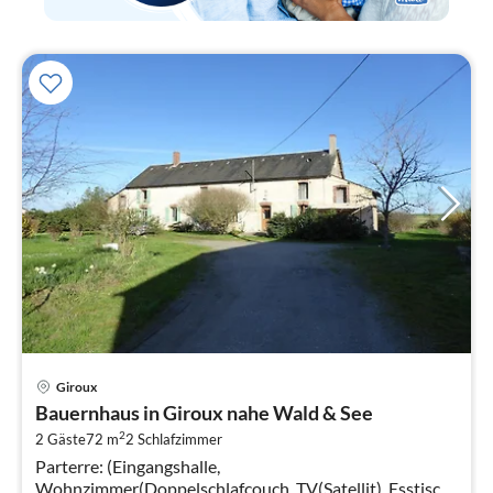
Pre
Giroux
ab
Bauernhaus in Giroux nahe Wald & See
5
2
2 Gäste
72 m
2
Schlafzimmer
pr
Parterre: (Eingangshalle,
Na
Wohnzimmer(Doppelschlafcouch, TV(Satellit), Esstisch,