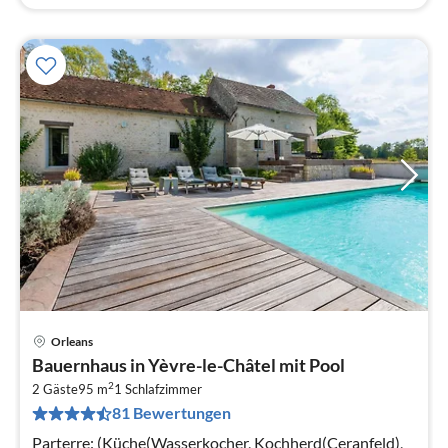
Orleans
Pre
Bauernhaus in Yèvre-le-Châtel mit Pool
ab
2
6
2 Gäste
95 m
1
Schlafzimmer
81 Bewertungen
pr
Na
Parterre: (Küche(Wasserkocher, Kochherd(Ceranfeld),