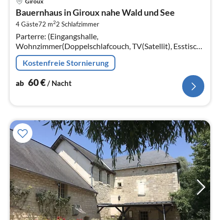
Giroux
ab
Bauernhaus in Giroux nahe Wald und See
6
2
4 Gäste
72 m
2
Schlafzimmer
pr
Parterre: (Eingangshalle,
Na
Wohnzimmer(Doppelschlafcouch, TV(Satellit), Esstisch,
DVD-Spieler, Radio)
Kostenfreie Stornierung
60
€
ab
/ Nacht