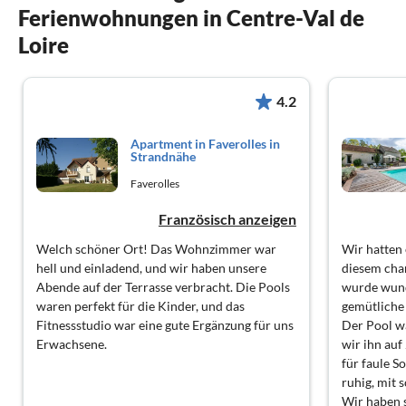
Ferienwohnungen in Centre-Val de
Loire
4.2
Apartment in Faverolles in
Strandnähe
Faverolles
Französisch anzeigen
Welch schöner Ort! Das Wohnzimmer war
Wir hatten
hell und einladend, und wir haben unsere
diesem cha
Abende auf der Terrasse verbracht. Die Pools
wurde wund
waren perfekt für die Kinder, und das
gemütliche
Fitnessstudio war eine gute Ergänzung für uns
Der Pool wa
Erwachsene.
wir ihn auf
für faule 
ruhig, mit
Wir haben s