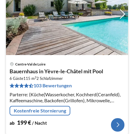
Centre-Val de Loire
Pre
Bauernhaus in Yèvre-le-Châtel mit Pool
ab
2
1
6 Gäste
115 m
2
Schlafzimmer
103 Bewertungen
pr
Na
Parterre: (Küche(Wasserkocher, Kochherd(Ceranfeld),
Kaffeemaschine, Backofen(Grillofen), Mikrowelle,
Spülmaschine, Kühlschrank(+ Gefrierfach))
Kostenfreie Stornierung
199
€
ab
/ Nacht