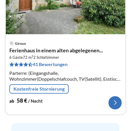
Giroux
Pre
Ferienhaus in einem alten abgelegenen...
ab
2
5
6 Gäste
72 m
2
Schlafzimmer
41 Bewertungen
pr
Na
Parterre: (Eingangshalle,
Wohnzimmer(Doppelschlafcouch, TV(Satellit), Esstisch,
DVD-Spieler, Radio)
Kostenfreie Stornierung
58
€
ab
/ Nacht