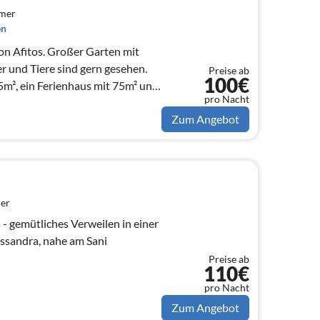
mmer
en
on Afitos. Großer Garten mit
r und Tiere sind gern gesehen.
Preise ab
100€
², ein Ferienhaus mit 75m² und
pro Nacht
Zum Angebot
er
 gemütliches Verweilen in einer
ssandra, nahe am Sani
Preise ab
110€
pro Nacht
Zum Angebot