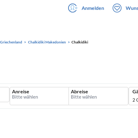
Anmelden
Wuns
Griechenland
Chalkidiki Makedonien
Chalkidiki
Anreise
Abreise
Gä
2 