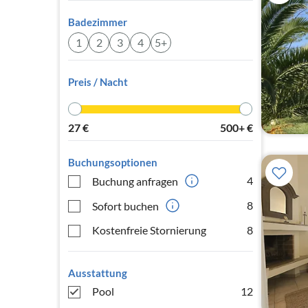
Badezimmer
1
2
3
4
5+
Preis / Nacht
27
€
500+
€
Buchungsoptionen
4
Buchung anfragen
8
Sofort buchen
Kostenfreie Stornierung
8
Ausstattung
Pool
12