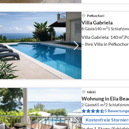
Pefkochori
Villa Gabriela
2
8 Gäste
140 m
1
Schlafzi
Villa Gabriela: 140 m²,P
– Ihre Villa in Pefkochor
Nikiti
Wohnung in Elia Bea
2
2 Gäste
65 m
2
Schlafzimm
5 Bewertung
Kostenfreie Stornie
In der 1. Etage: (Schlaf