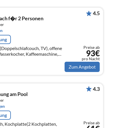
4.5
each f�r 2 Personen
er
en
rung
Preise ab
Doppelschlafcouch, TV), offene
93€
Wasserkocher, Kaffeemaschine,
pro Nacht
 Schlafzimmer(Einzelbett,
Zum Angebot
4.3
nung am Pool
er
gen
rung
Preise ab
ch, Kochplatte(2 Kochplatten,