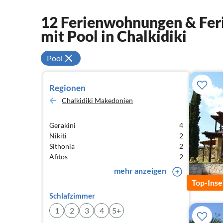
12 Ferienwohnungen & Feri
mit Pool in Chalkidiki
Pool
Regionen
Chalkidiki Makedonien
Gerakini
4
Nikiti
2
Sithonia
2
Afitos
2
mehr anzeigen
Top-Inse
Schlafzimmer
1
2
3
4
5+