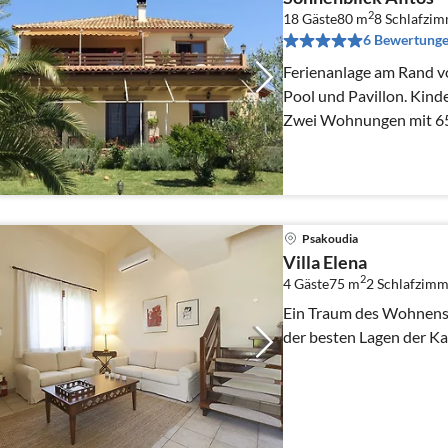
2
18 Gäste
80 m
8
Schlafzi
6 Bewertung
Ferienanlage am Rand v
Pool und Pavillon. Kinde
Zwei Wohnungen mit 65m
ein kleineres Studio.
Psakoudia
Villa Elena
2
4 Gäste
75 m
2
Schlafzimm
Ein Traum des Wohnens -
der besten Lagen der Ka