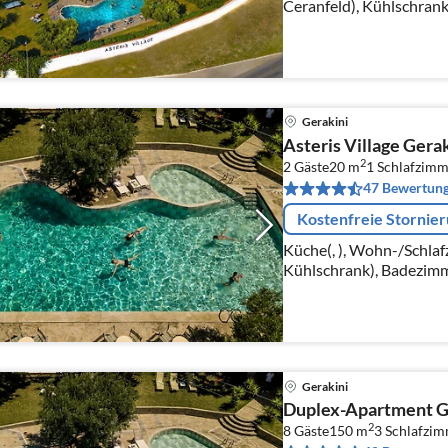
Ceranfeld), Kühlschrank
Wohn-/Schlafzimmer(Sch
Pers., TV(Satellit)
Gerakini
Asteris Village Gera
2
2 Gäste
20 m
1
Schlafzimm
47 Bewertun
Kostenfreie Stornie
Küche(, ), Wohn-/Schlaf
Kühlschrank), Badezimme
Spielplatz, Parkplatz, K
Gerakini
Duplex-Apartment Ge
2
8 Gäste
150 m
3
Schlafzi