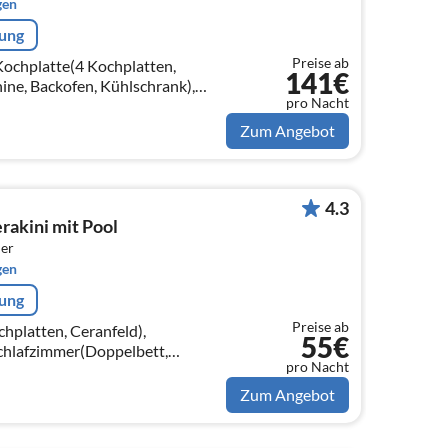
gen
rung
Preise ab
(Kochplatte(4 Kochplatten,
141€
ine, Backofen, Kühlschrank),
pro Nacht
ouch 1 Pers., Schlafcouch 1
Zum Angebot
4.3
rakini mit Pool
er
gen
rung
Preise ab
hplatten, Ceranfeld),
55€
chlafzimmer(Doppelbett,
pro Nacht
he(Schlafcouch 1 Pers.,
Zum Angebot