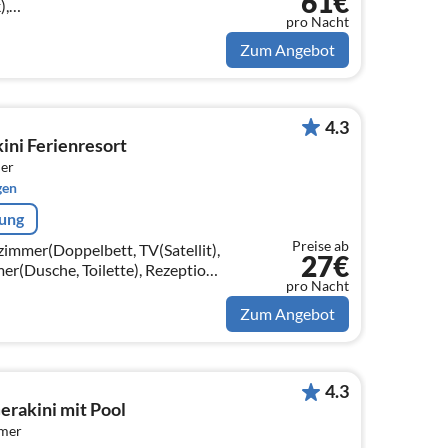
61€
),
pro Nacht
lafcouch 1 Pers., Schlafcouch 1
Zum Angebot
4.3
kini Ferienresort
er
gen
rung
Preise ab
zimmer(Doppelbett, TV(Satellit),
27€
r(Dusche, Toilette), Rezeption,
pro Nacht
limaanlage (kostenpflichtig)
Zum Angebot
4.3
rakini mit Pool
mmer