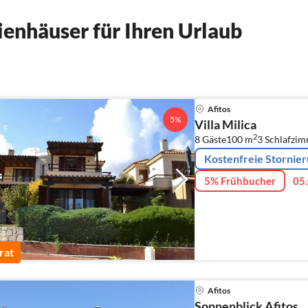
enhäuser für Ihren Urlaub
Afitos
5%
Villa Milica
2
8 Gäste
100 m
3
Schlafzi
Kostenfreie Stornie
5% Frühbucher
05.
rat
Afitos
Sonnenblick Afitos