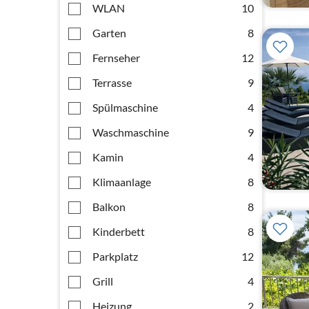
WLAN
10
Garten
8
Fernseher
12
Terrasse
9
Spülmaschine
4
Waschmaschine
9
Kamin
4
Klimaanlage
8
Balkon
8
Kinderbett
8
Parkplatz
12
Grill
4
Heizung
2