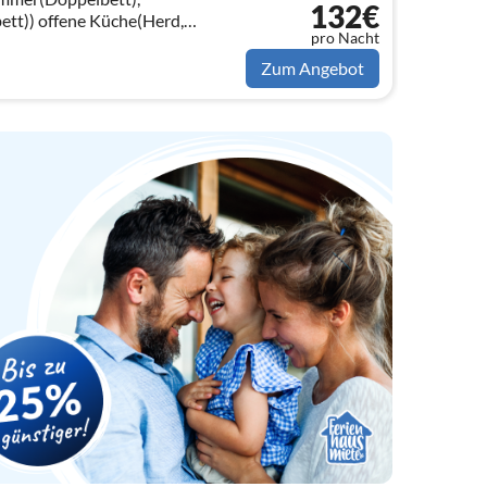
132€
che(Herd,
pro Nacht
schine, Backofen, Kühlschrank)
Zum Angebot