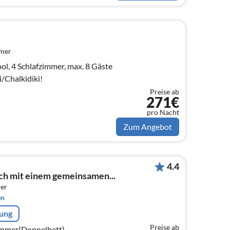
mmer
ool, 4 Schlafzimmer, max. 8 Gäste
i/Chalkidiki!
Preise ab
271€
pro Nacht
Zum Angebot
4.4
ch mit einem gemeinsamen...
er
en
rung
Preise ab
zimmer(Doppelbett),