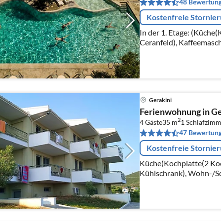
48 Bewertun
Kostenfreie Stornie
In der 1. Etage: (Küche
Ceranfeld), Kaffeemasch
Wohn/Esszimmer(Schlafc
Pers., TV(Satellit)
Gerakini
Ferienwohnung in Ge
2
4 Gäste
35 m
1
Schlafzimm
47 Bewertun
Kostenfreie Stornie
Küche(Kochplatte(2 Koc
Kühlschrank), Wohn-/S
TV(Satellit)), Schlafnisc
Schlafcouch 1 Pers.)