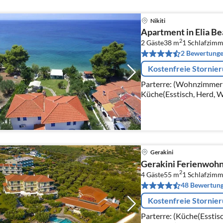
Nikiti
Apartment in Elia B
2
2 Gäste
38 m
1
Schlafzimm
2 Bewertung
Kostenfreie Stornie
Parterre: (Wohnzimmer(
Küche(Esstisch, Herd, 
Backofen, Kühlschrank),
Einzelbett, Doppelbett)
Gerakini
Gerakini Ferienwoh
2
4 Gäste
55 m
1
Schlafzimm
48 Bewertun
Kostenfreie Stornie
Parterre: (Küche(Esstis