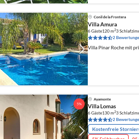
Conil de la Frontera
Villa Amura
2
6 Gäste
120 m
3
Schlafzi
2 Bewertung
Ayamonte
5%
Villa Lomas
2
6 Gäste
130 m
3
Schlafzi
2 Bewertung
Kostenfreie Stornie