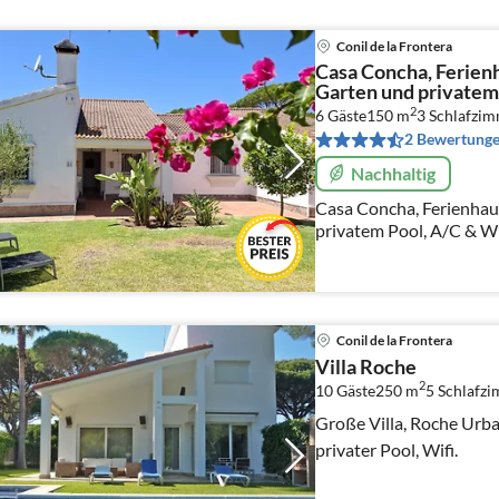
Conil de la Frontera
Casa Concha, Ferien
Garten und privatem
2
6 Gäste
150 m
3
Schlafzi
2 Bewertung
Nachhaltig
Casa Concha, Ferienhau
privatem Pool, A/C & WI
Conil de la Frontera
Villa Roche
2
10 Gäste
250 m
5
Schlafz
Große Villa, Roche Urba
privater Pool, Wifi.