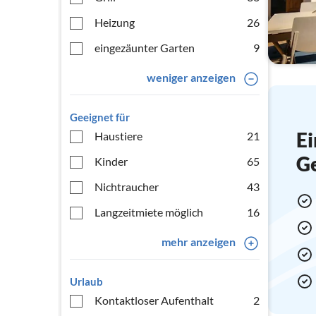
Heizung
26
eingezäunter Garten
9
weniger anzeigen
Geeignet für
Ei
Haustiere
21
G
Kinder
65
Nichtraucher
43
Langzeitmiete möglich
16
mehr anzeigen
Urlaub
Kontaktloser Aufenthalt
2