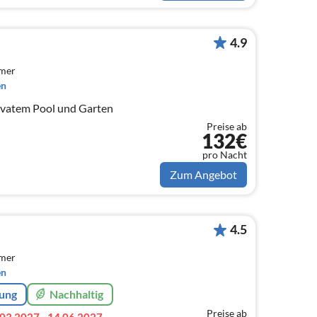
4.9
mmer
en
Villa Pinar Roche mit privatem Pool und Garten
Preise ab
132€
pro Nacht
Zum Angebot
4.5
mmer
en
rung
Nachhaltig
Preise ab