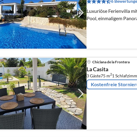
6 Bewertung
Luxuriöse Ferienvilla m
Pool, einmaligem Pano
Chiclana de la Frontera
La Casita
2
3 Gäste
75 m
1
Schlafzimm
Kostenfreie Stornie