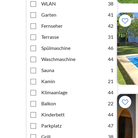
WLAN
38
Garten
41
Fernseher
42
Terrasse
31
Spülmaschine
46
Waschmaschine
44
Sauna
1
Kamin
21
Klimaanlage
44
Balkon
22
Kinderbett
44
Parkplatz
47
Grill
38