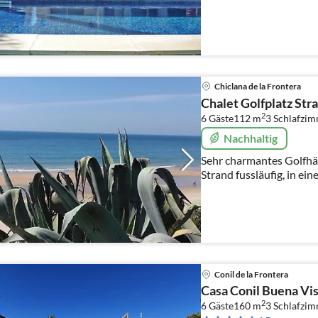
Chiclana de la Frontera
Chalet Golfplatz Str
2
6 Gäste
112 m
3
Schlafzi
Nachhaltig
Sehr charmantes Golfhäu
Strand fussläufig, in einer herrlichen andalusischen
Ferienanlage, mit Gemei
Reitplatz, Wassersport
Conil de la Frontera
Casa Conil Buena Vis
2
6 Gäste
160 m
3
Schlafzi