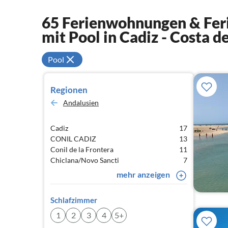
65 Ferienwohnungen & Feri
mit Pool in Cadiz - Costa de
Pool
Regionen
Andalusien
Cadiz
17
CONIL CADIZ
13
Conil de la Frontera
11
Chiclana/Novo Sancti
7
mehr anzeigen
Schlafzimmer
1
2
3
4
5+