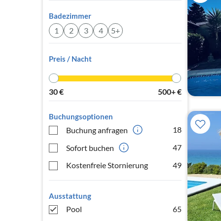
Badezimmer
1
2
3
4
5+
Preis / Nacht
30
€
500+
€
Buchungsoptionen
18
Buchung anfragen
47
Sofort buchen
Kostenfreie Stornierung
49
Ausstattung
Pool
65