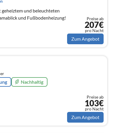
en
it geheiztem und beleuchteten
ramablick und Fußbodenheizung!
Preise ab
207€
pro Nacht
Zum Angebot
er
rung
Nachhaltig
Preise ab
103€
pro Nacht
Zum Angebot