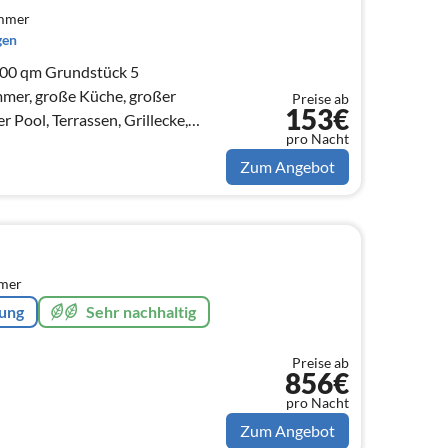
immer
gen
00 qm Grundstück 5
, große Küche, großer
Preise ab
153€
 Pool, Terrassen, Grillecke,
pro Nacht
is, Trampolin
Zum Angebot
mmer
rung
Sehr nachhaltig
Preise ab
856€
pro Nacht
Zum Angebot