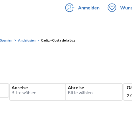
Anmelden
Wuns
Spanien
Andalusien
Cadiz - Costa de la Luz
Anreise
Abreise
Gä
2 