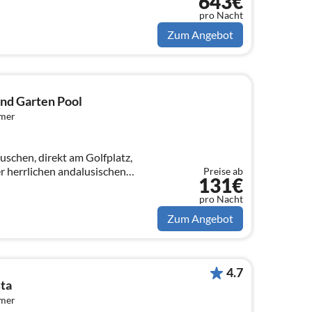
643€
pro Nacht
Zum Angebot
and Garten Pool
mmer
schen, direkt am Golfplatz,
Preise ab
131€
nschaftspool, Tennis, Paddel,
pro Nacht
Zum Angebot
4.7
ta
mmer