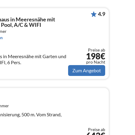
4.9
haus in Meeresnähe mit
 Pool, A/C & WIFI
mmer
en
Preise ab
198€
s in Meeresnähe mit Garten und
pro Nacht
FI, 6 Pers.
Zum Angebot
immer
nisierung, 500 m. Vom Strand,
Preise ab