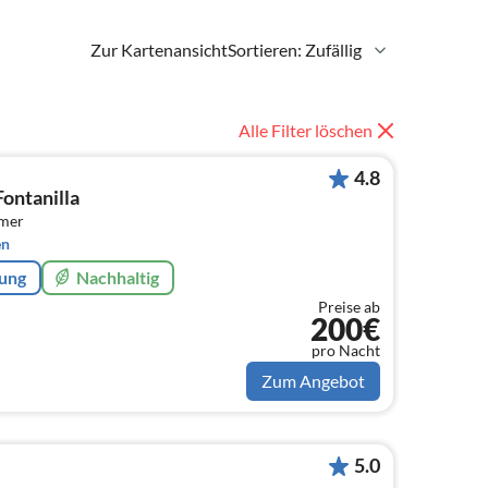
Zur Kartenansicht
Sortieren: Zufällig
Alle Filter löschen
4.8
Fontanilla
mmer
en
rung
Nachhaltig
Preise ab
200€
pro Nacht
Zum Angebot
5.0