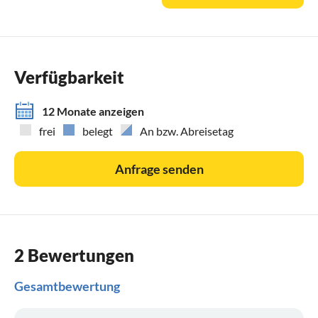
sehr gute Angebote, für jede Kategorie.
Der Reitsport ist sehr umfangreich in allen Kategorien im
Angebot.
Wanderer, Strandläufer und Radfahrer werden sehr
Verfügbarkeit
glücklich sein, tolle Reviere zu finden.
12 Monate anzeigen
Auch Kulturfreunde finden in Cadiz, Sevilla, Cordoba,
frei
belegt
An bzw. Abreisetag
Granada, Malaga, Jerez de la Frontera, Vejer de la Frontera
und in Bolonia viel zu entdecken.
Anfrage senden
2 Bewertungen
Gesamtbewertung