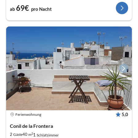
69€
ab
pro Nacht
5,0
Ferienwohnung
Conil de la Frontera
2
1
2
40
Gäste
m
Schlafzimmer