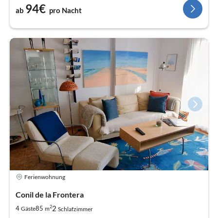
94€
ab
pro Nacht
Ferienwohnung
Conil de la Frontera
2
2
4
85
Gäste
m
Schlafzimmer