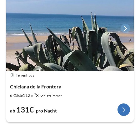
Ferienhaus
Chiclana de la Frontera
2
3
6
112
Gäste
m
Schlafzimmer
131€
ab
pro Nacht