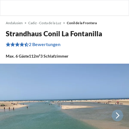
Andalusien
Cadiz - Costa de la Luz
Conil de la Frontera
Strandhaus Conil La Fontanilla
2 Bewertungen
Max.
6
Gäste
112m²
3
Schlafzimmer