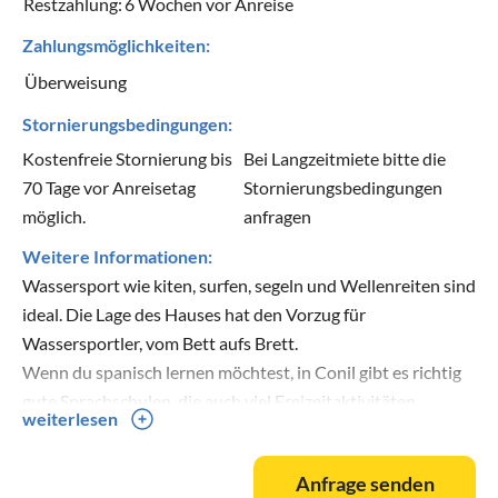
Restzahlung:
6 Wochen vor Anreise
Zahlungsmöglichkeiten:
Überweisung
Stornierungsbedingungen:
Kostenfreie Stornierung bis
Bei Langzeitmiete bitte die
70 Tage vor Anreisetag
Stornierungsbedingungen
möglich.
anfragen
Weitere Informationen:
Wassersport wie kiten, surfen, segeln und Wellenreiten sind
ideal. Die Lage des Hauses hat den Vorzug für
Wassersportler, vom Bett aufs Brett.
Wenn du spanisch lernen möchtest, in Conil gibt es richtig
gute Sprachschulen, die auch viel Freizeitaktivitäten
weiterlesen
anbieten.
Anfrage senden
Golffreunde und Reitsportler finden ebenso zahlreiche und