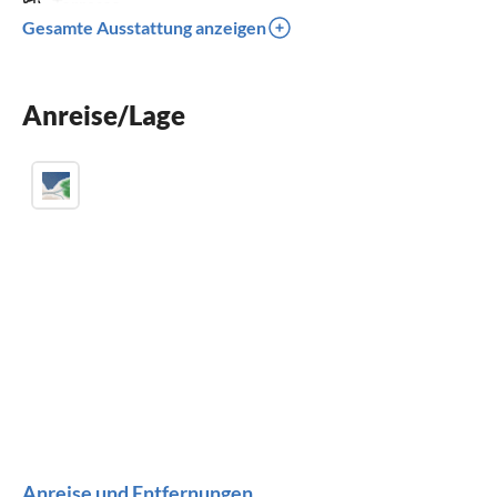
Terrasse
Gesamte Ausstattung anzeigen
Spülmaschine
Waschmaschine
Anreise/Lage
Balkon
Anreise und Entfernungen