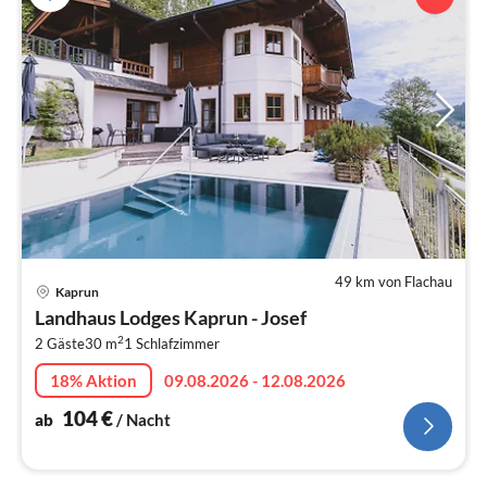
49 km von Flachau
Pre
Kaprun
ab
Landhaus Lodges Kaprun - Josef
1
2
2 Gäste
30 m
1
Schlafzimmer
pr
Na
18% Aktion
09.08.2026 - 12.08.2026
104
€
ab
/ Nacht