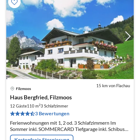
15 km von Flachau
Filzmoos
Pre
Haus Bergfried, Filzmoos
ab
8
2
12 Gäste
110 m
3
Schlafzimmer
pr
3 Bewertungen
Na
Ferienwohnungen mit 1, 2 od. 3 Schlafzimmern Im
Sommer inkl. SOMMERCARD Tiefgarage inkl. Schibus
kostenlos, Station vor dem Haus Schiraum mit
Kostenfreie Stornierung