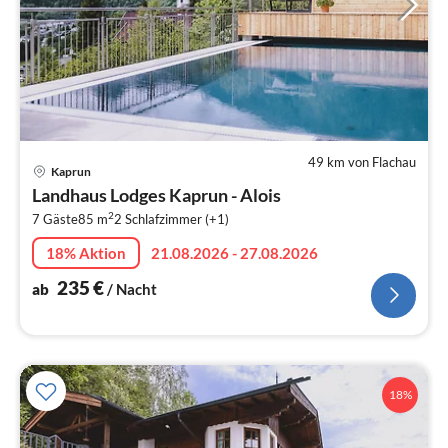
49 km von Flachau
Pre
Kaprun
ab
Landhaus Lodges Kaprun - Alois
2
2
7 Gäste
85 m
2
Schlafzimmer (+1)
pr
Na
18% Aktion
21.08.2026 - 27.08.2026
235
€
ab
/ Nacht
18%