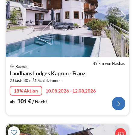
49 km von Flachau
Pre
Kaprun
ab
Landhaus Lodges Kaprun - Franz
1
2
2 Gäste
30 m
1
Schlafzimmer
pr
Na
18% Aktion
10.08.2026 - 12.08.2026
101
€
ab
/ Nacht
18%