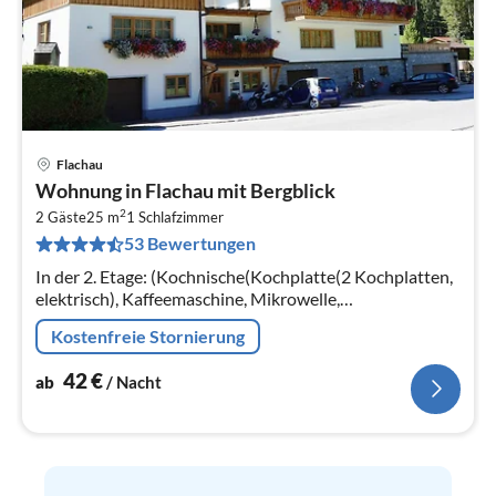
Flachau
Pre
Wohnung in Flachau mit Bergblick
ab
2
4
2 Gäste
25 m
1
Schlafzimmer
53 Bewertungen
pr
Na
In der 2. Etage: (Kochnische(Kochplatte(2 Kochplatten,
elektrisch), Kaffeemaschine, Mikrowelle,
Kühl-/Gefrierkombination)
Kostenfreie Stornierung
42
€
ab
/ Nacht