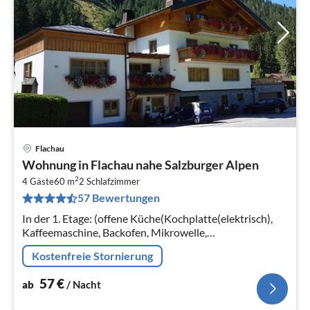
Flachau
Pre
Wohnung in Flachau nahe Salzburger Alpen
ab
2
5
4 Gäste
60 m
2
Schlafzimmer
57 Bewertungen
pr
Na
In der 1. Etage: (offene Küche(Kochplatte(elektrisch),
Kaffeemaschine, Backofen, Mikrowelle,
Kühl-/Gefrierkombination), Schlafzimmer(Doppelbett,
Kostenfreie Stornierung
TV(Kabel))
57
€
ab
/ Nacht