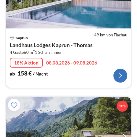
49 km von Flachau
Pre
Kaprun
ab
Landhaus Lodges Kaprun - Thomas
1
2
4 Gäste
60 m
1
Schlafzimmer
pr
Na
18% Aktion
08.08.2026 - 09.08.2026
158
€
ab
/ Nacht
18%