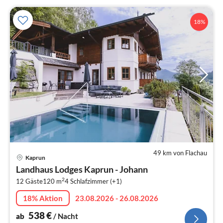
18%
49 km von Flachau
Pre
Kaprun
ab
Landhaus Lodges Kaprun - Johann
5
2
12 Gäste
120 m
4
Schlafzimmer (+1)
pr
Na
18% Aktion
23.08.2026 - 26.08.2026
538
€
ab
/ Nacht