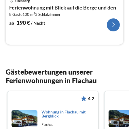
Eisenberg
ab
Ferienwohnung mit Blick auf die Berge und den
1
2
8 Gäste
100 m
3
Schlafzimmer
pr
Na
190
€
ab
/ Nacht
Gästebewertungen unserer
Ferienwohnungen in Flachau
4.2
Wohnung in Flachau mit
Bergblick
Flachau