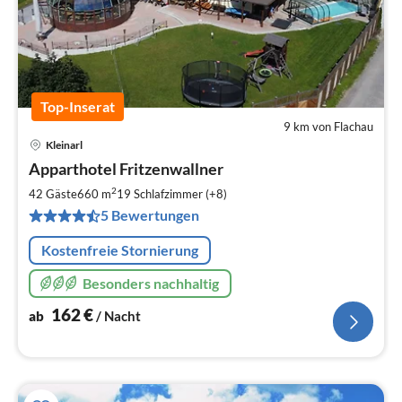
Top-Inserat
9 km von Flachau
Kleinarl
Pre
Apparthotel Fritzenwallner
ab
1
2
42 Gäste
660 m
19
Schlafzimmer (+8)
pr
5 Bewertungen
Na
Kostenfreie Stornierung
Besonders nachhaltig
162
€
ab
/ Nacht