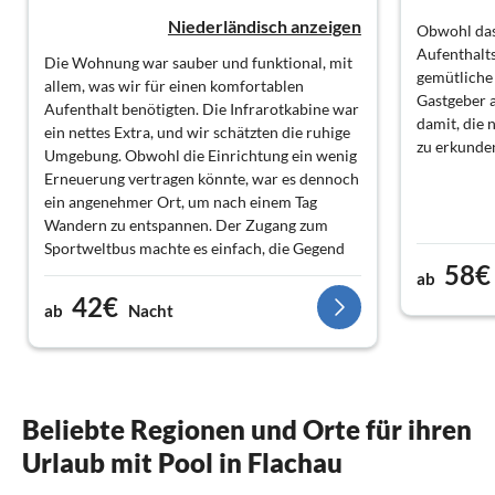
Niederländisch anzeigen
Obwohl das
Aufenthalts
Die Wohnung war sauber und funktional, mit
gemütliche
allem, was wir für einen komfortablen
Gastgeber a
Aufenthalt benötigten. Die Infrarotkabine war
damit, die
ein nettes Extra, und wir schätzten die ruhige
zu erkunde
Umgebung. Obwohl die Einrichtung ein wenig
Erneuerung vertragen könnte, war es dennoch
ein angenehmer Ort, um nach einem Tag
Wandern zu entspannen. Der Zugang zum
Sportweltbus machte es einfach, die Gegend
58€
zu erkunden. Insgesamt eine solide Wahl für
ab
eine Wandertour.
42€
ab
Nacht
Beliebte Regionen und Orte für ihren
Urlaub mit Pool in Flachau