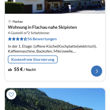
Flachau
Pre
Wohnung in Flachau nahe Skipisten
ab
2
5
4 Gäste
60 m
2
Schlafzimmer
56 Bewertungen
pr
Na
In der 1. Etage: (offene Küche(Kochplatte(elektrisch),
Kaffeemaschine, Backofen, Mikrowelle,
Kühl-/Gefrierkombination), Schlafzimmer(Doppelbett),
Kostenfreie Stornierung
Schlafzimmer(Doppelbett)
55
€
ab
/ Nacht