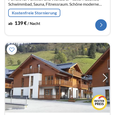
Schwimmbad, Sauna, Fitnessraum. Schöne moderne
Ferienwohnung mit 2 Schlafzimmern und einem
Kostenfreie Stornierung
Wohn-/Essbereich mit Küche.
139
€
ab
/ Nacht