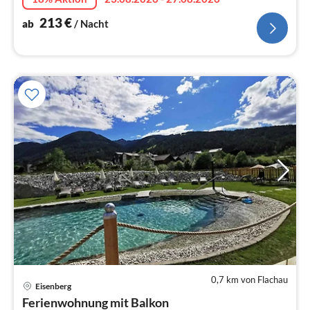
213
€
ab
/ Nacht
0,7 km von Flachau
Pre
Eisenberg
ab
Ferienwohnung mit Balkon
9