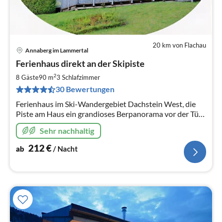
20 km von Flachau
Annaberg im Lammertal
Pre
Ferienhaus direkt an der Skipiste
ab
2
2
8 Gäste
90 m
3
Schlafzimmer
pr
30 Bewertungen
Na
Ferienhaus im Ski-Wandergebiet Dachstein West, die
Piste am Haus ein grandioses Berpanorama vor der Tür,
WLAN, Pisten 160 km, Loipen 210 km,70
Sehr nachhaltig
Lifte,Hallenbad/Sauna 50 m entfernt.
212
€
ab
/ Nacht