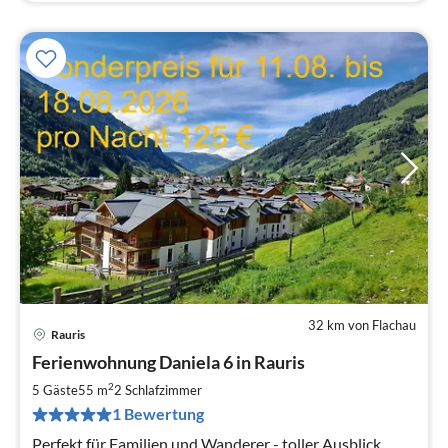
32 km von Flachau
Rauris
Pre
Ferienwohnung Daniela 6 in Rauris
ab
1
2
5 Gäste
55 m
2
Schlafzimmer
pr
1 Bewertung
Na
Perfekt für Familien und Wanderer - toller Ausblick,