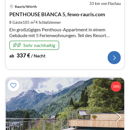
33 km von Flachau
Pre
Rauris/Wörth
ab
3
PENTHOUSE BIANCA 5, fewo-rauris.com
pr
2
8 Gäste
105 m
4
Schlafzimmer
Na
Ein großzügiges Penthous-Appartment in einem
Gebäude mit 5 Ferienwohnungen. Teil des Resort
Schönblick Mountain Resort ! Gelegen in dem
Sehr nachhaltig
wunderschönen Raurisertal !
337
€
ab
/ Nacht
18%