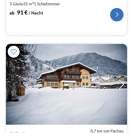
2
3 Gäste
32 m
1
Schlafzimmer
pr
Na
91
€
ab
/ Nacht
0,7 km von Flachau
Pre