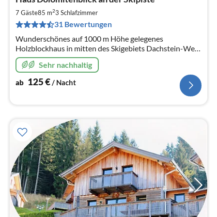
ab
1
2
7 Gäste
85 m
3
Schlafzimmer
pr
31 Bewertungen
Na
Wunderschönes auf 1000 m Höhe gelegenes
Holzblockhaus in mitten des Skigebiets Dachstein-West
mit 3 Schlafzimmern und 2 Bädern und traumhaften
Sehr nachhaltig
Panoramablick durch Rundumterrassen.
125
€
ab
/ Nacht