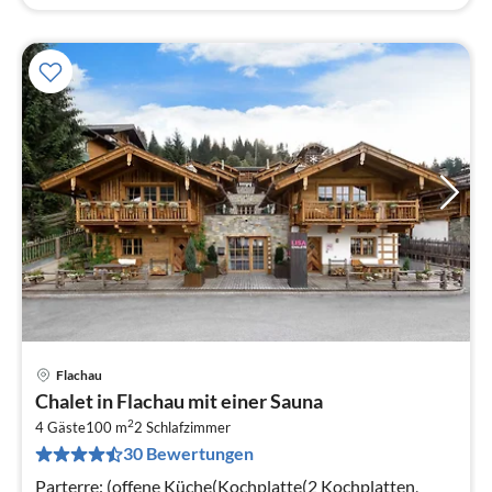
Flachau
Pre
Chalet in Flachau mit einer Sauna
ab
2
1
4 Gäste
100 m
2
Schlafzimmer
30 Bewertungen
pr
Na
Parterre: (offene Küche(Kochplatte(2 Kochplatten,