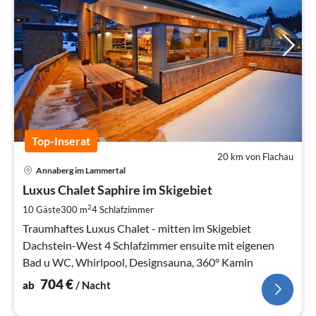
Top-Inserat
20 km von Flachau
Pre
Annaberg im Lammertal
ab
7
Luxus Chalet Saphire im Skigebiet
pr
2
10 Gäste
300 m
4
Schlafzimmer
Na
Traumhaftes Luxus Chalet - mitten im Skigebiet
Dachstein-West 4 Schlafzimmer ensuite mit eigenen
Bad u WC, Whirlpool, Designsauna, 360° Kamin
704
€
ab
/ Nacht