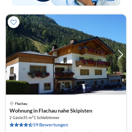
Flachau
Pre
Wohnung in Flachau nahe Skipisten
ab
2
4
2 Gäste
35 m
1
Schlafzimmer
59 Bewertungen
pr
Na