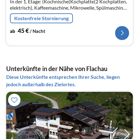
In der 1. Etage: (Kochnische(Kochplatte(2 Kochplatten,
elektrisch), Kaffeemaschine, Mikrowelle, Spülmaschine,
Kühl-/Gefrierkombination)
Kostenfreie Stornierung
45
€
ab
/ Nacht
Unterkünfte in der Nähe von Flachau
Diese Unterkünfte entsprechen Ihrer Suche, liegen
jedoch außerhalb des Zielortes.