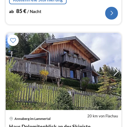
Schuhtrockner Brötchenservice
85
€
ab
/ Nacht
20 km von Flachau
Annaberg im Lammertal
Pre
Haus Dolomitenblick an der Skipiste