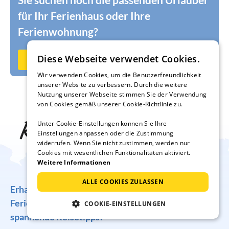
für Ihr Ferienhaus oder Ihre
Ferienwohnung?
Diese Webseite verwendet Cookies.
Jetzt auf Ferienhausmiete.de vermieten
Wir verwenden Cookies, um die Benutzerfreundlichkeit
unserer Website zu verbessern. Durch die weitere
Nutzung unserer Webseite stimmen Sie der Verwendung
von Cookies gemäß unserer Cookie-Richtlinie zu.
Reise-Inspiration frei
Unter Cookie-Einstellungen können Sie Ihre
Einstellungen anpassen oder die Zustimmung
widerrufen. Wenn Sie nicht zustimmen, werden nur
Haus
Cookies mit wesentlichen Funktionalitäten aktiviert.
Weitere Informationen
ALLE COOKIES ZULASSEN
Erhalten Sie regelmäßig Angebote für traumhafte
Ferienunterkünfte, tolle Gewinnspiele und
COOKIE-EINSTELLUNGEN
spannende Reisetipps!