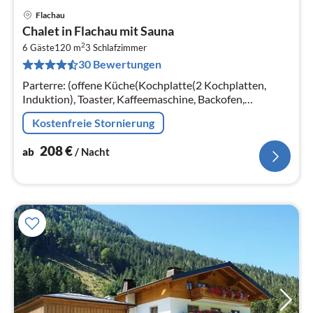
Flachau
Pre
Chalet in Flachau mit Sauna
ab
2
2
6 Gäste
120 m
3
Schlafzimmer
30 Bewertungen
pr
Na
Parterre: (offene Küche(Kochplatte(2 Kochplatten,
Induktion), Toaster, Kaffeemaschine, Backofen,
Spülmaschine, Kühlschrank)
Kostenfreie Stornierung
208
€
ab
/ Nacht