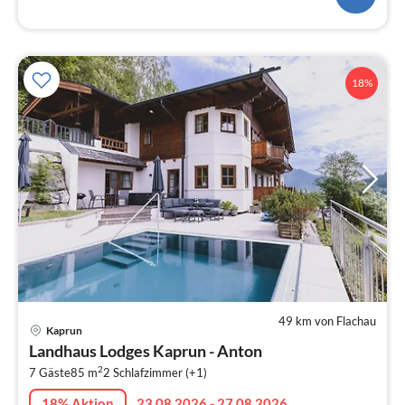
18%
49 km von Flachau
Pre
Kaprun
ab
Landhaus Lodges Kaprun - Anton
2
2
7 Gäste
85 m
2
Schlafzimmer (+1)
pr
Na
18% Aktion
23.08.2026 - 27.08.2026