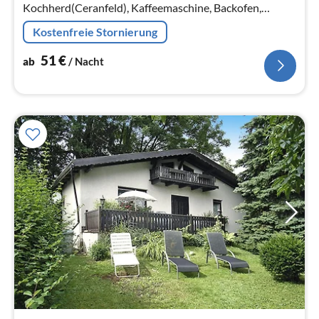
Kochherd(Ceranfeld), Kaffeemaschine, Backofen,
Spülmaschine, Kühl-/Gefrierkombination),
Kostenfreie Stornierung
Wohn/Esszimmer(TV(Kabel, digital)
51
€
ab
/ Nacht