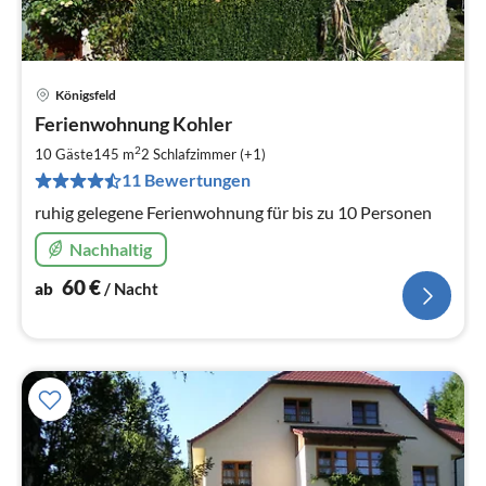
Königsfeld
Pre
Ferienwohnung Kohler
ab
6
2
10 Gäste
145 m
2
Schlafzimmer (+1)
pr
11 Bewertungen
Na
ruhig gelegene Ferienwohnung für bis zu 10 Personen
Nachhaltig
60
€
ab
/ Nacht