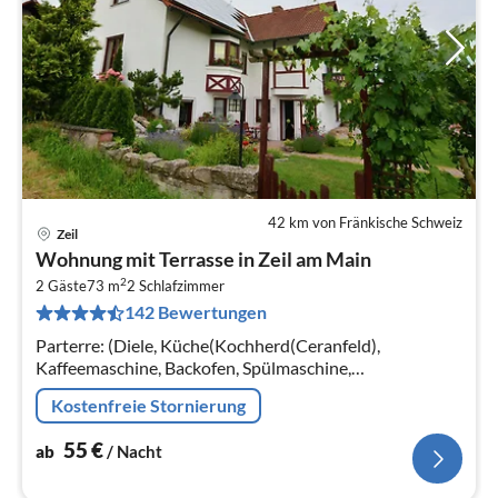
42 km von Fränkische Schweiz
Zeil
Pre
Wohnung mit Terrasse in Zeil am Main
ab
2
5
2 Gäste
73 m
2
Schlafzimmer
142 Bewertungen
pr
Na
Parterre: (Diele, Küche(Kochherd(Ceranfeld),
Kaffeemaschine, Backofen, Spülmaschine,
Kühl-/Gefrierkombination), Wohn/Esszimmer(Esstisch,
Kostenfreie Stornierung
Herd(Holz), DVD-Spieler, Stereoanlage)
55
€
ab
/ Nacht