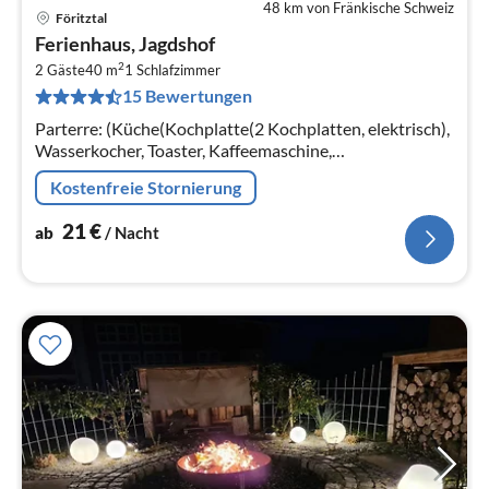
48 km von Fränkische Schweiz
Föritztal
Pre
Ferienhaus, Jagdshof
ab
2
2
2 Gäste
40 m
1
Schlafzimmer
15 Bewertungen
pr
Na
Parterre: (Küche(Kochplatte(2 Kochplatten, elektrisch),
Wasserkocher, Toaster, Kaffeemaschine,
Kühl-/Gefrierkombination),
Kostenfreie Stornierung
Wohn-/Schlafzimmer(Einzelbett, Doppelbett,
TV(Satellit)
21
€
ab
/ Nacht