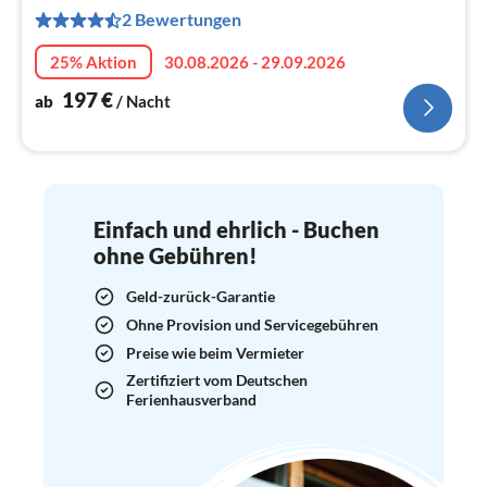
1
2 Bewertungen
pr
Na
25% Aktion
30.08.2026 - 29.09.2026
197
€
ab
/ Nacht
Einfach und ehrlich - Buchen
ohne Gebühren!
Geld-zurück-Garantie
Ohne Provision und Servicegebühren
Preise wie beim Vermieter
Zertifiziert vom Deutschen
Ferienhausverband