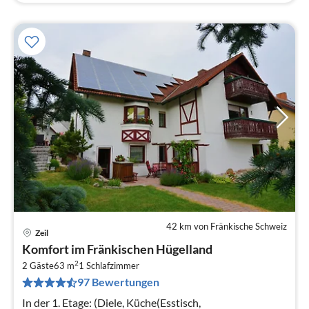
42 km von Fränkische Schweiz
Zeil
Pre
Komfort im Fränkischen Hügelland
ab
2
5
2 Gäste
63 m
1
Schlafzimmer
97 Bewertungen
pr
Na
In der 1. Etage: (Diele, Küche(Esstisch,