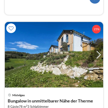
25%
Mistelgau
Pre
Bungalow in unmittelbarer Nähe der Therme
ab
2
8 Gäste
78 m
3
Schlafzimmer