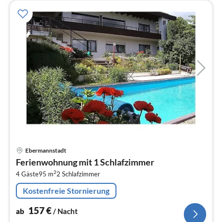
Pre
Ebermannstadt
ab
Ferienwohnung mit 1 Schlafzimmer
1
2
4 Gäste
95 m
2
Schlafzimmer
pr
Na
Kostenfreie Stornierung
157
€
ab
/ Nacht