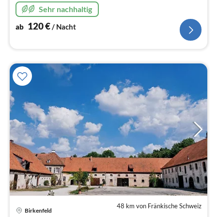
Sehr nachhaltig
120
€
ab
/ Nacht
48 km von Fränkische Schweiz
Pre
Birkenfeld
ab