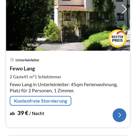
Pre
Unterleinleiter
ab
3
Fewo Lang
pr
2
2 Gäste
45 m
1
Schlafzimmer
Na
Fewo Lang in Unterleinleiter: 45qm Ferienwohnung,
Platz für 2 Personen, 1 Zimmer.
Kostenfreie Stornierung
39
€
ab
/ Nacht