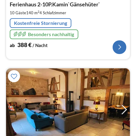
3
Ferienhaus 2-10P.Kamin`Gänsehüter`
pr
2
10 Gäste
140 m
4
Schlafzimmer
Na
Kostenfreie Stornierung
Besonders nachhaltig
388
€
ab
/ Nacht