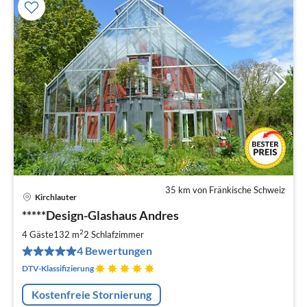
35 km von Fränkische Schweiz
Kirchlauter
Pre
*****Design-Glashaus Andres
ab
1
2
4 Gäste
132 m
2
Schlafzimmer
pr
4 Bewertungen
Na
DTV-Klassifizierung
Kostenfreie Stornierung