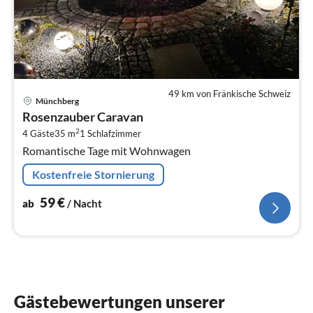
49 km von Fränkische Schweiz
Pre
Münchberg
ab
Rosenzauber Caravan
5
2
4 Gäste
35 m
1
Schlafzimmer
pr
Romantische Tage mit Wohnwagen
Na
Kostenfreie Stornierung
59
€
ab
/ Nacht
Gästebewertungen unserer