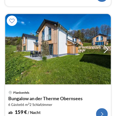
Pre
Plankenfels
ab
Bungalow an der Therme Obernsees
1
2
6 Gäste
66 m
2
Schlafzimmer
pr
Na
159
€
ab
/ Nacht