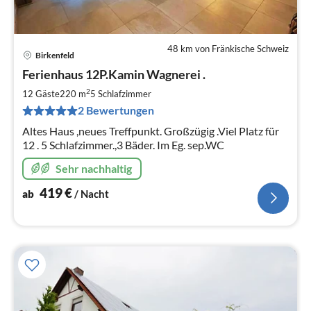
48 km von Fränkische Schweiz
Birkenfeld
Pre
Ferienhaus 12P.Kamin Wagnerei .
ab
4
2
12 Gäste
220 m
5
Schlafzimmer
pr
2 Bewertungen
Na
Altes Haus ,neues Treffpunkt. Großzügig .Viel Platz für
12 . 5 Schlafzimmer.,3 Bäder. Im Eg. sep.WC
Sehr nachhaltig
419
€
ab
/ Nacht