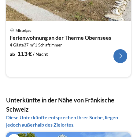
Pre
Mistelgau
ab
Ferienwohnung an der Therme Obernsees
1
2
4 Gäste
37 m
1
Schlafzimmer
pr
Na
113
€
ab
/ Nacht
Unterkünfte in der Nähe von Fränkische
Schweiz
Diese Unterkünfte entsprechen Ihrer Suche, liegen
jedoch außerhalb des Zielortes.