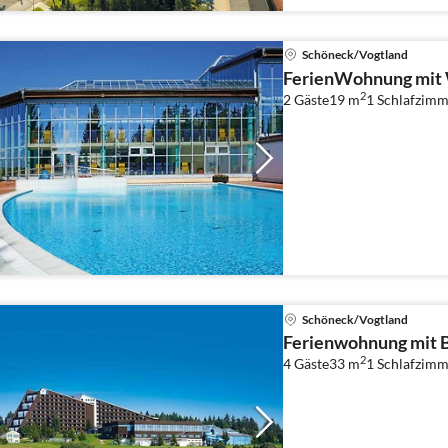
Schöneck/Vogtland
FerienWohnung mit 
2
2 Gäste
19 m
1
Schlafzimm
Schöneck/Vogtland
Ferienwohnung mit 
2
4 Gäste
33 m
1
Schlafzimm