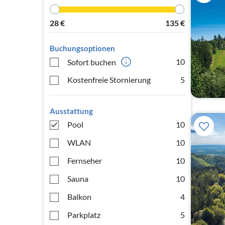
28
€
135
€
Buchungsoptionen
10
Sofort buchen
Kostenfreie Stornierung
5
Ausstattung
Pool
10
WLAN
10
Fernseher
10
Sauna
10
Balkon
4
Parkplatz
5