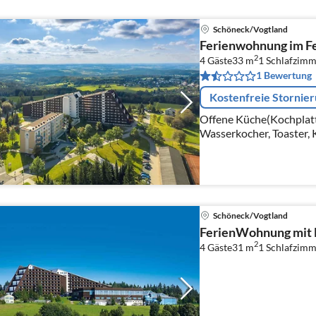
Schöneck/Vogtland
Ferienwohnung im Fe
2
4 Gäste
33 m
1
Schlafzimm
1 Bewertung
Kostenfreie Stornie
Offene Küche(Kochplatt
Wasserkocher, Toaster, 
Wohn/Esszimmer(Doppel
Satellit)
Schöneck/Vogtland
FerienWohnung mit 
2
4 Gäste
31 m
1
Schlafzimm