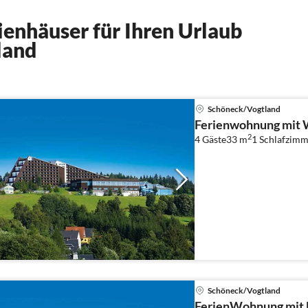
enhäuser für Ihren Urlaub
land
Schöneck/Vogtland
Ferienwohnung mit 
2
4 Gäste
33 m
1
Schlafzimm
Schöneck/Vogtland
FerienWohnung mit 