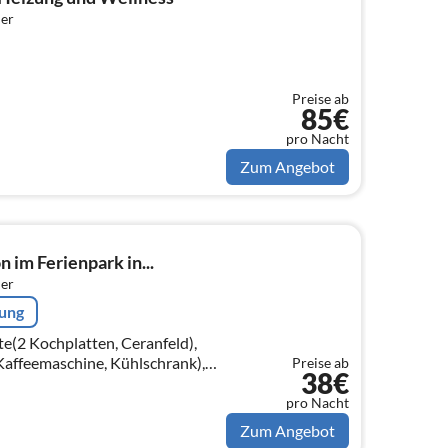
er
Preise ab
85€
pro Nacht
Zum Angebot
 im Ferienpark in...
er
rung
e(2 Kochplatten, Ceranfeld),
Kaffeemaschine, Kühlschrank),
Preise ab
38€
schlafcouch, TV(Flatscreen,
pro Nacht
Zum Angebot