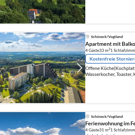
Schöneck/Vogtland
Apartment mit Balkon
2
4 Gäste
33 m
1
Schlafzimm
Kostenfreie Stornie
Offene Küche(Kochplatt
Wasserkocher, Toaster, 
Wohn/Esszimmer(Doppel
Satellit)
Schöneck/Vogtland
Ferienwohnung im Fe
2
4 Gäste
31 m
1
Schlafzimm