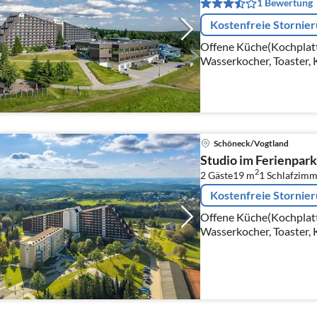
1 Bewertung
Kostenfreie Stornie
Offene Küche(Kochplatt
Wasserkocher, Toaster, 
Wohn/Esszimmer(Doppel
Satellit)
Schöneck/Vogtland
Studio im Ferienpark
2
2 Gäste
19 m
1
Schlafzimm
Kostenfreie Stornie
Offene Küche(Kochplatt
Wasserkocher, Toaster, 
Wohn-/Schlafzimmer(Dop
Satellit)