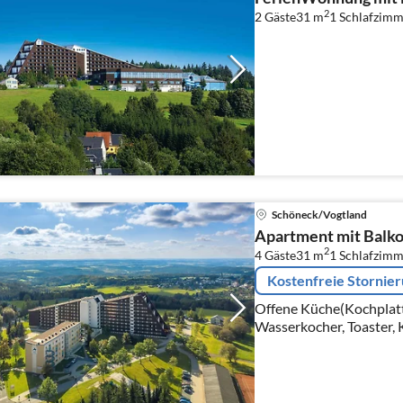
2
2 Gäste
31 m
1
Schlafzimm
Schöneck/Vogtland
Apartment mit Balkon
2
4 Gäste
31 m
1
Schlafzimm
Kostenfreie Stornie
Offene Küche(Kochplatt
Wasserkocher, Toaster, 
Wohn/Esszimmer(Doppel
Satellit)