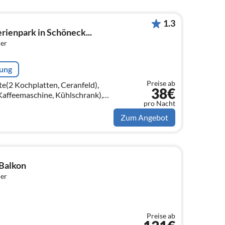
1.3
rienpark in Schöneck...
er
rung
Preise ab
e(2 Kochplatten, Ceranfeld),
38€
Kaffeemaschine, Kühlschrank),
pro Nacht
schlafcouch, TV(Flatscreen,
Zum Angebot
Balkon
er
Preise ab