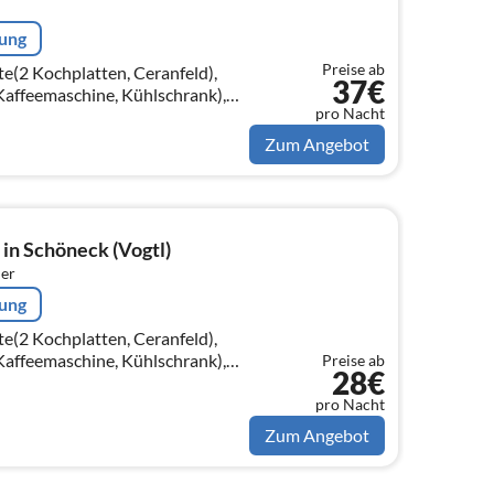
rung
Preise ab
e(2 Kochplatten, Ceranfeld),
37€
Kaffeemaschine, Kühlschrank),
pro Nacht
schlafcouch, TV(Flatscreen,
Zum Angebot
 in Schöneck (Vogtl)
er
rung
e(2 Kochplatten, Ceranfeld),
Kaffeemaschine, Kühlschrank),
Preise ab
28€
pelbett, TV(Flatscreen,
pro Nacht
Zum Angebot