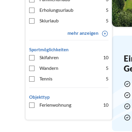
Erholungsurlaub
5
Skiurlaub
5
mehr anzeigen
Sportmöglichkeiten
Ei
Skifahren
10
G
Wandern
5
Tennis
5
Objekttyp
Ferienwohnung
10