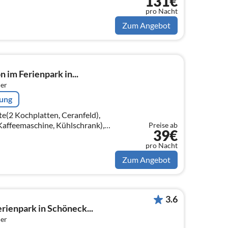
131€
pro Nacht
Zum Angebot
 im Ferienpark in...
er
rung
e(2 Kochplatten, Ceranfeld),
Kaffeemaschine, Kühlschrank),
Preise ab
39€
schlafcouch, TV(Flatscreen,
pro Nacht
Zum Angebot
3.6
rienpark in Schöneck...
er