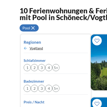
10 Ferienwohnungen & Feri
mit Pool in Schöneck/Vogt
Pool
Regionen
Vogtland
Schlafzimmer
1
2
3
4
5+
Badezimmer
1
2
3
4
5+
Preis / Nacht