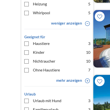
Heizung
5
Whirlpool
5
weniger anzeigen
Geeignet für
Haustiere
3
Kinder
10
Nichtraucher
10
Ohne Haustiere
7
mehr anzeigen
Urlaub
Urlaub mit Hund
3
Familienurlaub
3