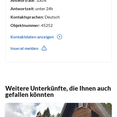
Antwortrate:
100%
Antwortzeit:
unter 24h
Kontaktsprachen:
Deutsch
Objektnummer:
45252
Kontaktdaten anzeigen
0049(0) 1622739335
Inserat melden
0049(0) 1622739335
Weitere Unterkünfte, die Ihnen auch
gefallen könnten