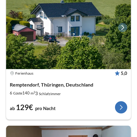
5,0
Ferienhaus
Remptendorf, Thüringen, Deutschland
2
3
6
140
Gäste
m
Schlafzimmer
129€
ab
pro Nacht