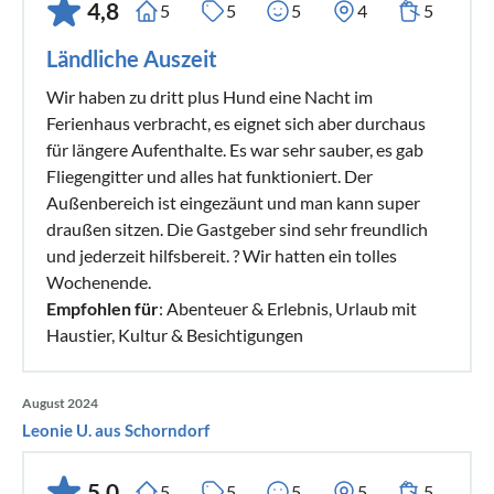
4,8
5
5
5
4
5
Ländliche Auszeit
Wir haben zu dritt plus Hund eine Nacht im
Ferienhaus verbracht, es eignet sich aber durchaus
für längere Aufenthalte. Es war sehr sauber, es gab
Fliegengitter und alles hat funktioniert. Der
Außenbereich ist eingezäunt und man kann super
draußen sitzen. Die Gastgeber sind sehr freundlich
und jederzeit hilfsbereit. ? Wir hatten ein tolles
Wochenende.
Empfohlen für
: Abenteuer & Erlebnis, Urlaub mit
Haustier, Kultur & Besichtigungen
August 2024
Leonie U. aus Schorndorf
5,0
5
5
5
5
5