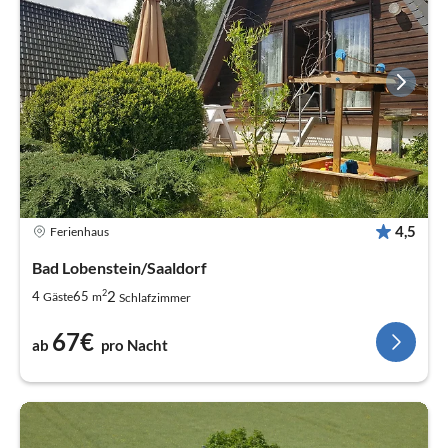
4,5
Ferienhaus
Bad Lobenstein/Saaldorf
2
2
4
65
Gäste
m
Schlafzimmer
67€
ab
pro Nacht