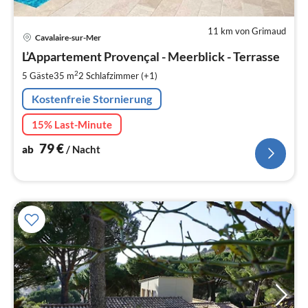
11 km von Grimaud
Pre
Cavalaire-sur-Mer
ab
8
L’Appartement Provençal - Meerblick - Terrasse
pr
2
5 Gäste
35 m
2
Schlafzimmer (+1)
Na
Kostenfreie Stornierung
15% Last-Minute
79
€
ab
/ Nacht