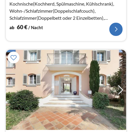
Na
Kochnische(Kochherd, Spülmaschine, Kühlschrank),
Wohn-/Schlafzimmer(Doppelschlafcouch),
Schlafzimmer(Doppelbett oder 2 Einzelbetten),
Schlafzimmer(Doppelbett oder 2 Einzelbetten)
60
€
ab
/ Nacht