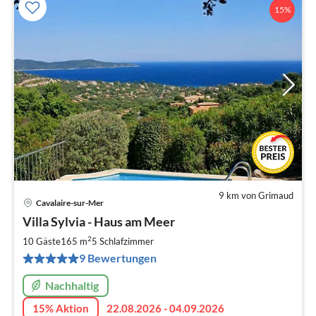
15%
9 km von Grimaud
Cavalaire-sur-Mer
Pre
Villa Sylvia - Haus am Meer
ab
1
2
10 Gäste
165 m
5
Schlafzimmer
pr
9 Bewertungen
Na
Nachhaltig
15% Aktion
22.08.2026 - 04.09.2026