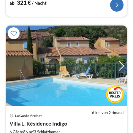
321
€
ab
/ Nacht
6 km von Grimaud
La Garde-Freinet
Pre
Villa L, Résidence Indigo
ab
1
2
6 Gäste
86 m
3
Schlafzimmer