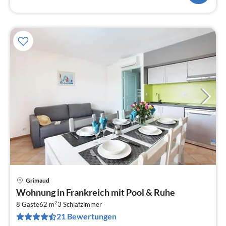
Grimaud
Pre
Wohnung in Frankreich mit Pool & Ruhe
ab
2
6
8 Gäste
62 m
3
Schlafzimmer
21 Bewertungen
pr