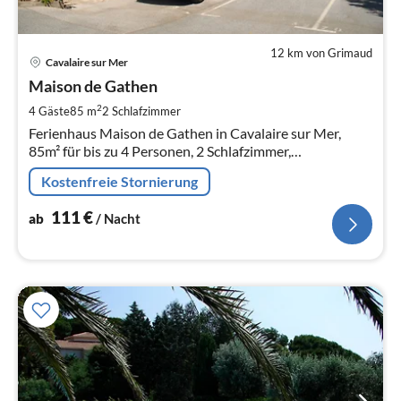
12 km von Grimaud
Pre
Cavalaire sur Mer
ab
1
Maison de Gathen
pr
2
4 Gäste
85 m
2
Schlafzimmer
Na
Ferienhaus Maison de Gathen in Cavalaire sur Mer,
85m² für bis zu 4 Personen, 2 Schlafzimmer,
Wohnzimmer mit offener Küche, Badezimmer,WC,
Kostenfreie Stornierung
Terrasse, Gemeinschaftspool, Tennisplatz.
111
€
ab
/ Nacht