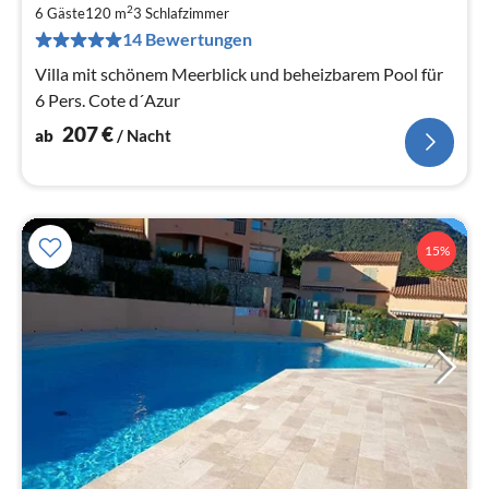
2
2
6 Gäste
120 m
3
Schlafzimmer
pr
14 Bewertungen
Na
Villa mit schönem Meerblick und beheizbarem Pool für
6 Pers. Cote d´Azur
207
€
ab
/ Nacht
15%