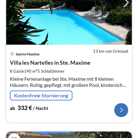
13 km von Grimaud
Pre
Sainte Maxime
ab
3
Villa les Nartelles in Ste. Maxime
pr
2
8 Gäste
140 m
5
Schlafzimmer
Na
Kleine Ferienanlage bei Ste. Maxime mit 8 kleinen
Häusern. Ruhig, gepflegt, mit großem Pool, kindersicher.
Gemütliches landestypisch gestyltes Haus zum
Kostenfreie Stornierung
Wohlfühlen.
332
€
ab
/ Nacht