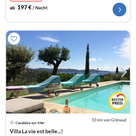
197
€
ab
/ Nacht
10 km von Grimaud
Cavalaire-sur-Mer
Pre
Villa La vie est belle...!
ab