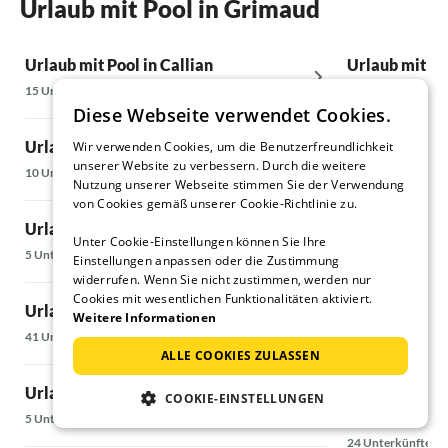
Urlaub mit Pool in Grimaud
Urlaub mit Pool in Callian
Urlaub mit Po
15 Unterkünfte
10 Unterkünfte
Diese Webseite verwendet Cookies.
Urlaub mit Pool in Cavalaire-sur-Mer
Urlaub mit Po
Wir verwenden Cookies, um die Benutzerfreundlichkeit
unserer Website zu verbessern. Durch die weitere
10 Unterkünfte
7 Unterkünfte
Nutzung unserer Webseite stimmen Sie der Verwendung
von Cookies gemäß unserer Cookie-Richtlinie zu.
Urlaub mit Pool in Flayosc
Urlaub mit Po
Unter Cookie-Einstellungen können Sie Ihre
5 Unterkünfte
7 Unterkünfte
Einstellungen anpassen oder die Zustimmung
widerrufen. Wenn Sie nicht zustimmen, werden nur
Cookies mit wesentlichen Funktionalitäten aktiviert.
Urlaub mit Pool in Fréjus & Umland
Urlaub mit Po
Weitere Informationen
41 Unterkünfte
5 Unterkünfte
ALLE COOKIES ZULASSEN
Urlaub mit Pool in Fréjus
Urlaub mit Po
COOKIE-EINSTELLUNGEN
Napoule
5 Unterkünfte
24 Unterkünfte