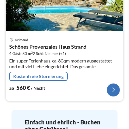
Pre
Grimaud
ab
Schönes Provenzales Haus Strand
5
2
4 Gäste
80 m
2
Schlafzimmer (+1)
pr
Ein super Ferienhaus, ca. 80qm modern ausgestattet
Na
und mit viel Liebe eingerichtet. Das gesamte
Grundstück ist eingezäunt und mit der Begrünung von
Kostenfreie Stornierung
aussen nicht einsehbar auf ca.
560
€
ab
/ Nacht
Einfach und ehrlich - Buchen
ohne Gebühren!