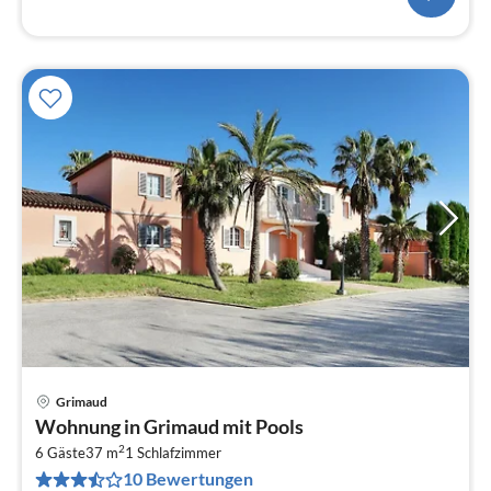
Grimaud
Pre
Wohnung in Grimaud mit Pools
ab
2
5
6 Gäste
37 m
1
Schlafzimmer
10 Bewertungen
pr