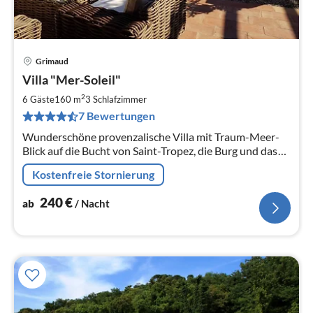
Grimaud
Pre
Villa "Mer-Soleil"
ab
2
2
6 Gäste
160 m
3
Schlafzimmer
pr
7 Bewertungen
Na
Wunderschöne provenzalische Villa mit Traum-Meer-
Blick auf die Bucht von Saint-Tropez, die Burg und das
Dorf von Grimaud. Toll für 6 Personen, schöner Garten,
Kostenfreie Stornierung
sonniger Pool.
240
€
ab
/ Nacht