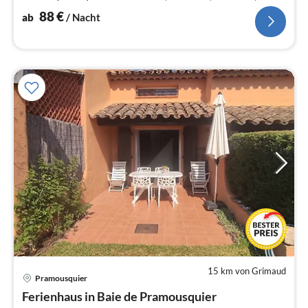
TV (D,F), WLAN.
88
€
ab
/ Nacht
15 km von Grimaud
Pramousquier
Pre
Ferienhaus in Baie de Pramousquier
ab