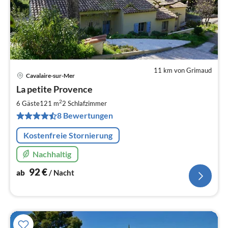
11 km von Grimaud
Cavalaire-sur-Mer
Pre
La petite Provence
ab
9
2
6 Gäste
121 m
2
Schlafzimmer
pr
8 Bewertungen
Na
Kostenfreie Stornierung
Nachhaltig
92
€
ab
/ Nacht