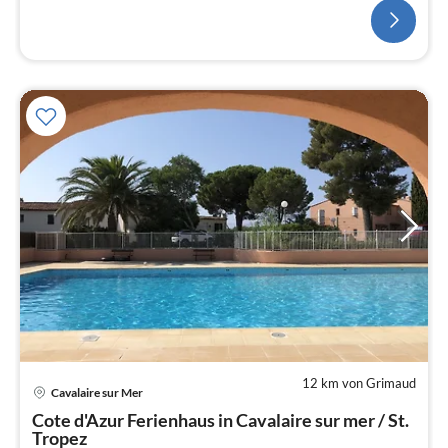
Schlafzimmer für 2 , Pool,
12 km von Grimaud
Pre
Cavalaire sur Mer
ab
1
Cote d'Azur Ferienhaus in Cavalaire sur mer / St.
Tropez
pr