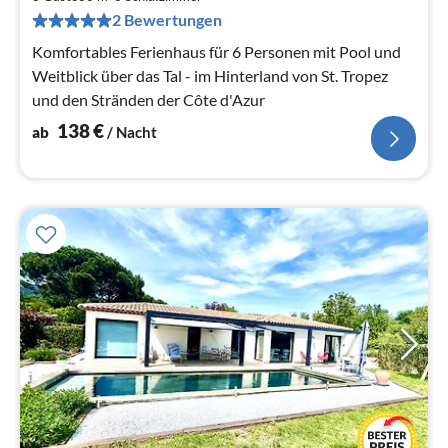
pr
2 Bewertungen
Na
Komfortables Ferienhaus für 6 Personen mit Pool und
Weitblick über das Tal - im Hinterland von St. Tropez
und den Stränden der Côte d'Azur
138
€
ab
/ Nacht