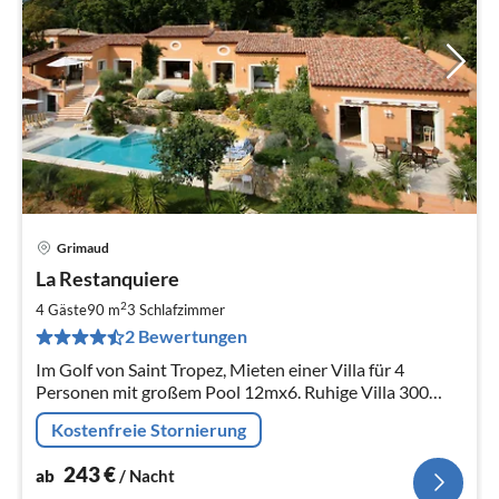
Grimaud
Pre
La Restanquiere
ab
2
2
4 Gäste
90 m
3
Schlafzimmer
pr
2 Bewertungen
Na
Im Golf von Saint Tropez, Mieten einer Villa für 4
Personen mit großem Pool 12mx6. Ruhige Villa 300
Meter vom Dorf Grimaud und 3 km vom Meer entfernt.
Kostenfreie Stornierung
243
€
ab
/ Nacht