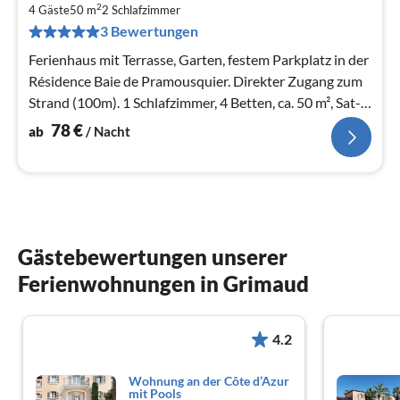
7
2
4 Gäste
50 m
2
Schlafzimmer
pr
3 Bewertungen
Na
Ferienhaus mit Terrasse, Garten, festem Parkplatz in der
Résidence Baie de Pramousquier. Direkter Zugang zum
Strand (100m). 1 Schlafzimmer, 4 Betten, ca. 50 m², Sat-
TV (D,F), WLAN.
78
€
ab
/ Nacht
Gästebewertungen unserer
Ferienwohnungen in Grimaud
4.2
Wohnung an der Côte d’Azur
mit Pools