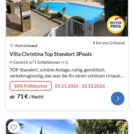
4 km von Grimaud
Pre
Port Grimaud
ab
7
Villa Christina Top Standort 3Pools
pr
2
4 Gäste
56 m
1
Schlafzimmer (+1)
Na
TOP Standort, schöne Anlage, ruhig, gemütlich,
verkehrsgünstig, das was Sie für einen schönen Urlaub
brauchen
10% Frühbucher
05.11.2026 - 22.12.2026
71
€
ab
/ Nacht