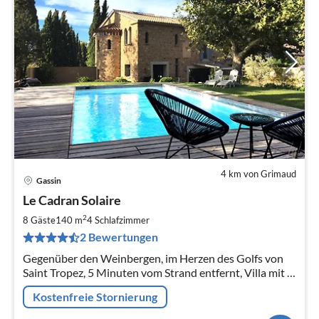
4 km von Grimaud
Gassin
Pre
Le Cadran Solaire
ab
3
2
8 Gäste
140 m
4
Schlafzimmer
pr
2 Bewertungen
Na
Gegenüber den Weinbergen, im Herzen des Golfs von
Saint Tropez, 5 Minuten vom Strand entfernt, Villa mit 4
Schlafzimmern und 4 Badezimmern in einer renovierten
Kostenfreie Stornierung
Bastide, mit privatem Pool.