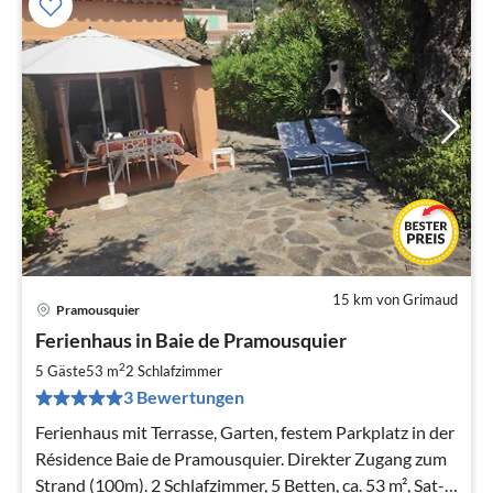
15 km von Grimaud
Pramousquier
Pre
Ferienhaus in Baie de Pramousquier
ab
8
2
5 Gäste
53 m
2
Schlafzimmer
pr
3 Bewertungen
Na
Ferienhaus mit Terrasse, Garten, festem Parkplatz in der
Résidence Baie de Pramousquier. Direkter Zugang zum
Strand (100m). 2 Schlafzimmer, 5 Betten, ca. 53 m², Sat-