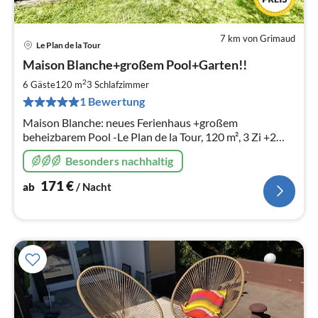
7 km von Grimaud
Le Plan de la Tour
Pre
Maison Blanche+großem Pool+Garten!!
ab
1
2
6 Gäste
120 m
3
Schlafzimmer
pr
1 Bewertung
Na
Maison Blanche: neues Ferienhaus +großem
beheizbarem Pool -Le Plan de la Tour, 120 m², 3 Zi +2
Bäder
Besonders nachhaltig
171
€
ab
/ Nacht