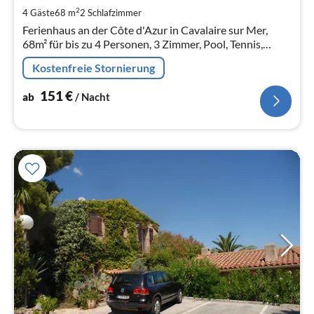
Na
2
4 Gäste
68 m
2
Schlafzimmer
Ferienhaus an der Côte d'Azur in Cavalaire sur Mer,
68m² für bis zu 4 Personen, 3 Zimmer, Pool, Tennis,
strandnah
Kostenfreie Stornierung
151
€
ab
/ Nacht