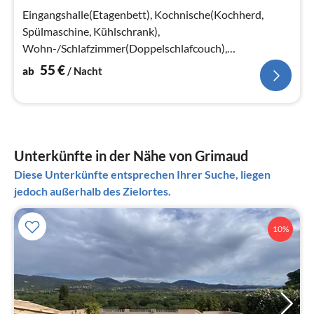
Na
Eingangshalle(Etagenbett), Kochnische(Kochherd,
Spülmaschine, Kühlschrank),
Wohn-/Schlafzimmer(Doppelschlafcouch),
Schlafzimmer(Doppelbett)
55
€
ab
/ Nacht
Unterkünfte in der Nähe von Grimaud
Diese Unterkünfte entsprechen Ihrer Suche, liegen
jedoch außerhalb des Zielortes.
10%