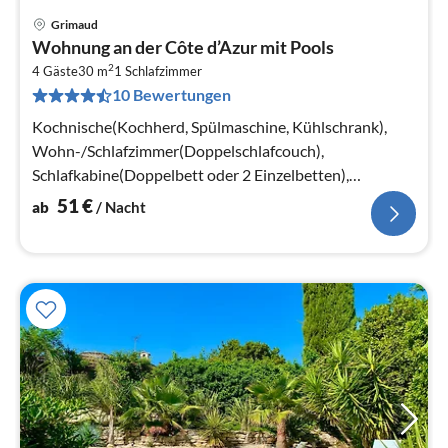
Grimaud
Pre
Wohnung an der Côte d’Azur mit Pools
ab
2
5
4 Gäste
30 m
1
Schlafzimmer
10 Bewertungen
pr
Na
Kochnische(Kochherd, Spülmaschine, Kühlschrank),
Wohn-/Schlafzimmer(Doppelschlafcouch),
Schlafkabine(Doppelbett oder 2 Einzelbetten),
Badezimmer(Badewanne oder Dusche, Toilette)
51
€
ab
/ Nacht