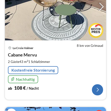
8 km von Grimaud
Pre
La Croix-Valmer
ab
1
Cabane Mervu
pr
2
2 Gäste
43 m
1
Schlafzimmer
Na
Kostenfreie Stornierung
Nachhaltig
108
€
ab
/ Nacht