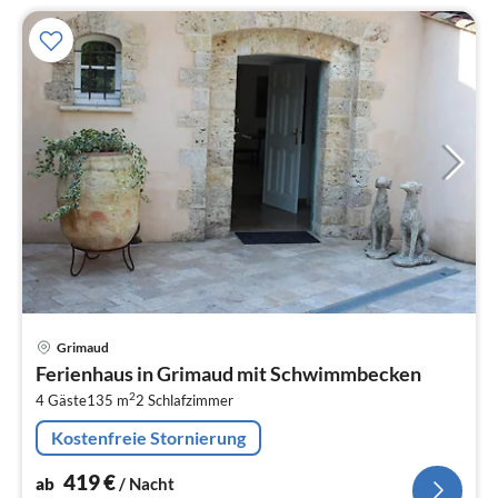
Pre
Grimaud
ab
Ferienhaus in Grimaud mit Schwimmbecken
4
2
4 Gäste
135 m
2
Schlafzimmer
pr
Na
Kostenfreie Stornierung
419
€
ab
/ Nacht