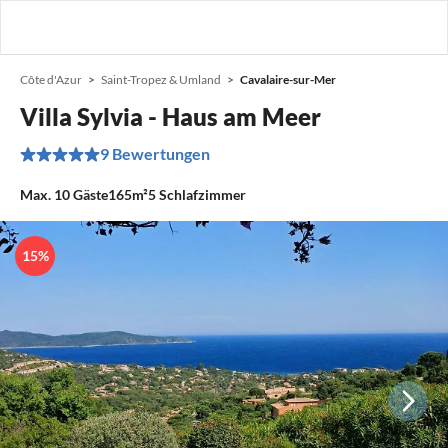
Côte d'Azur
Saint-Tropez & Umland
Cavalaire-sur-Mer
Villa Sylvia - Haus am Meer
9 Bewertungen
Max.
10
Gäste
165m²
5
Schlafzimmer
15%