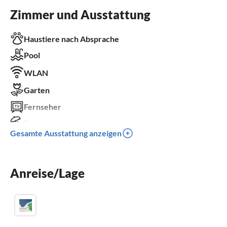
Zimmer und Ausstattung
Haustiere nach Absprache
Pool
WLAN
Garten
Fernseher
Terrasse
Gesamte Ausstattung anzeigen
Spülmaschine
Waschmaschine
Anreise/Lage
Kamin