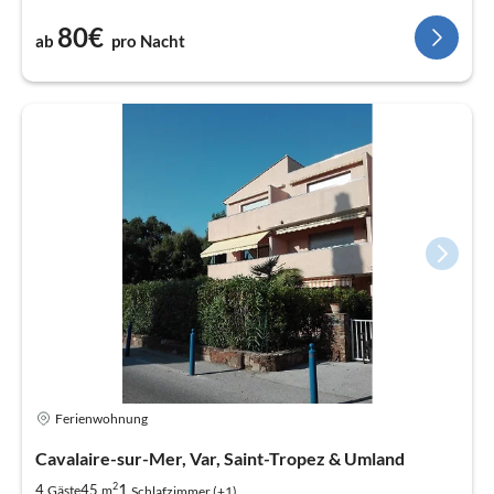
80€
ab
pro Nacht
Ferienwohnung
Cavalaire-sur-Mer, Var, Saint-Tropez & Umland
2
1
4
45
Gäste
m
Schlafzimmer (+1)