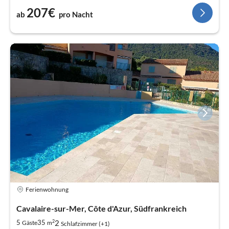
207€
ab
pro Nacht
Ferienwohnung
Cavalaire-sur-Mer, Côte d'Azur, Südfrankreich
2
2
5
35
Gäste
m
Schlafzimmer (+1)