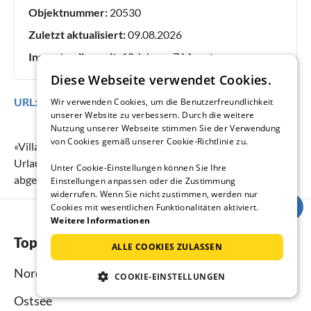
Objektnummer:
20530
Zuletzt aktualisiert:
09.08.2026
Inserat online seit:
18 Jahren, 7 Monaten
Diese Webseite verwendet Cookies.
URL:
https://www.ferienhausmiete.de/20530.htm
Wir verwenden Cookies, um die Benutzerfreundlichkeit
unserer Website zu verbessern. Durch die weitere
Nutzung unserer Webseite stimmen Sie der Verwendung
von Cookies gemäß unserer Cookie-Richtlinie zu.
«
Villa Sylvia - Haus am Meer
» erreicht eine
Urlauberbewertung von
5
(Bewertungsskala:
1
bis
5
) bei
9
Unter Cookie-Einstellungen können Sie Ihre
abgegebenen Bewertungen.
Einstellungen anpassen oder die Zustimmung
widerrufen. Wenn Sie nicht zustimmen, werden nur
Cookies mit wesentlichen Funktionalitäten aktiviert.
Weitere Informationen
Top-Regionen
ALLE COOKIES ZULASSEN
Nordsee
COOKIE-EINSTELLUNGEN
Ostsee