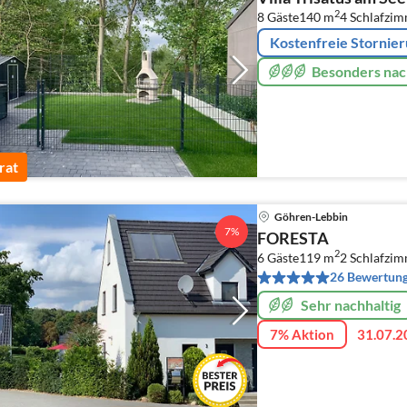
2
8 Gäste
140 m
4
Schlafzi
Kostenfreie Stornie
Besonders nac
rat
Göhren-Lebbin
7%
FORESTA
2
6 Gäste
119 m
2
Schlafzi
26 Bewertun
Sehr nachhaltig
7% Aktion
31.07.2