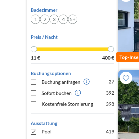
Badezimmer
1
2
3
4
5+
Preis / Nacht
Top-Inse
11
€
400
€
Buchungsoptionen
27
Buchung anfragen
392
Sofort buchen
Kostenfreie Stornierung
398
Ausstattung
Pool
419