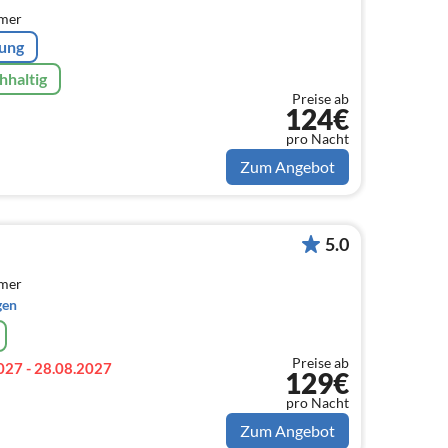
mmer
rung
hhaltig
Preise ab
124€
pro Nacht
Zum Angebot
5.0
mmer
gen
Preise ab
027 - 28.08.2027
129€
pro Nacht
Zum Angebot