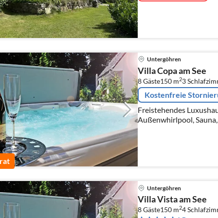
Untergöhren
Villa Copa am See
2
8 Gäste
150 m
3
Schlafzi
Kostenfreie Stornie
Freistehendes Luxushaus
Außenwhirlpool, Sauna,
Haustiere sind willkomm
Herz für Kinder !!
rat
Untergöhren
Villa Vista am See
2
8 Gäste
150 m
4
Schlafzi