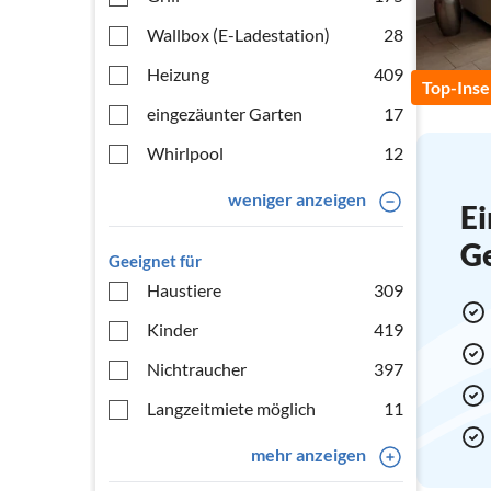
Wallbox (E-Ladestation)
28
Heizung
409
Top-Inse
eingezäunter Garten
17
Whirlpool
12
weniger anzeigen
Ei
G
Geeignet für
Haustiere
309
Kinder
419
Nichtraucher
397
Langzeitmiete möglich
11
mehr anzeigen