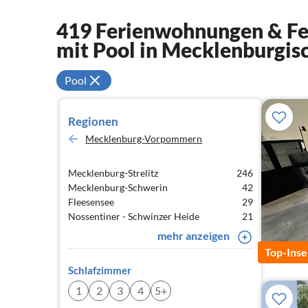
419 Ferienwohnungen & Fer
mit Pool in Mecklenburgis
Pool
Regionen
Mecklenburg-Vorpommern
Mecklenburg-Strelitz
246
Mecklenburg-Schwerin
42
Fleesensee
29
Nossentiner - Schwinzer Heide
21
mehr anzeigen
Top-Inse
Schlafzimmer
1
2
3
4
5+