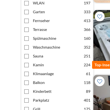
WLAN
197
Garten
333
Fernseher
413
Terrasse
366
Spülmaschine
160
Waschmaschine
352
Sauna
251
Kamin
224
Top-Inse
Klimaanlage
61
Balkon
118
Kinderbett
89
Parkplatz
401
Grill
175