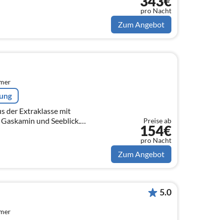
343€
pro Nacht
Zum Angebot
mmer
rung
 der Extraklasse mit
 Gaskamin und Seeblick.
Preise ab
154€
en. Die Seevilla hat ein großes
pro Nacht
Zum Angebot
5.0
mmer