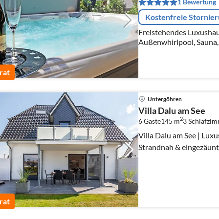
1 Bewertung
Kostenfreie Stornie
Freistehendes Luxushaus
Außenwhirlpool, Sauna,
Haustiere sind willkomm
Herz für Kinder !!
rat
Untergöhren
Villa Dalu am See
2
6 Gäste
145 m
3
Schlafzi
Villa Dalu am See | Lux
Strandnah & eingezäunt
rat