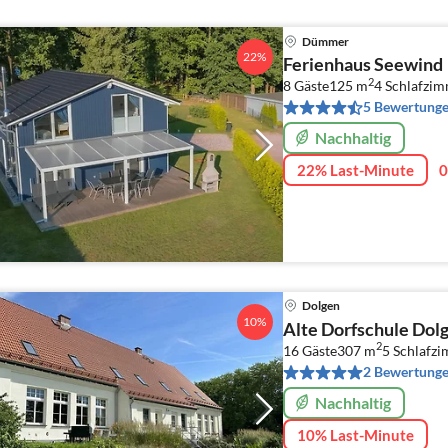
Dümmer
22%
Ferienhaus Seewind
2
8 Gäste
125 m
4
Schlafzi
5 Bewertung
Nachhaltig
22% Last-Minute
0
Dolgen
10%
Alte Dorfschule Dol
2
16 Gäste
307 m
5
Schlafz
2 Bewertung
Nachhaltig
10% Last-Minute