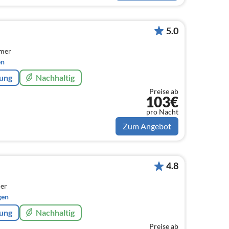
5.0
mmer
en
rung
Nachhaltig
Preise ab
103€
pro Nacht
Zum Angebot
4.8
er
gen
rung
Nachhaltig
Preise ab