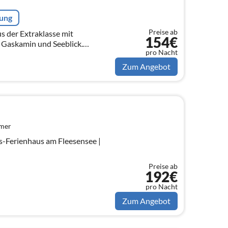
rung
Preise ab
 der Extraklasse mit
154€
 Gaskamin und Seeblick.
pro Nacht
en. Die Seevilla hat ein großes
Zum Angebot
mmer
us-Ferienhaus am Fleesensee |
Preise ab
192€
pro Nacht
Zum Angebot