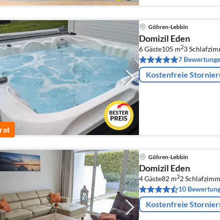
Göhren-Lebbin
Domizil Eden
2
6 Gäste
105 m
3
Schlafzi
7 Bewertung
Kostenfreie Stornie
rat
Göhren-Lebbin
Domizil Eden
2
4 Gäste
82 m
2
Schlafzimm
10 Bewertun
Kostenfreie Stornie