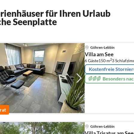
ienhäuser für Ihren Urlaub
che Seenplatte
Göhren-Lebbin
Villa am See
2
6 Gäste
150 m
3
Schlafzi
Kostenfreie Stornie
Besonders nac
rat
Göhren-Lebbin
Villa Trisatus am See