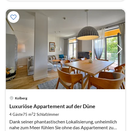
Pre
Kolberg
ab
1
Luxuriöse Appartement auf der Düne
pr
2
4 Gäste
75 m
2
Schlafzimmer
Na
Dank seiner phantastischen Lokalisierung, unheimlich
nahe zum Meer fühlen Sie ohne das Appartement zu