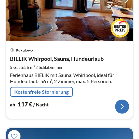
Pre
Kukulowo
ab
1
BIELIK Whirpool, Sauna, Hundeurlaub
pr
2
5 Gäste
56 m
2
Schlafzimmer
Na
Ferienhaus BIELIK mit Sauna, Whirlpool, ideal für
Hundeurlaub, 56 m², 2 Zimmer, max. 5 Personen.
Kostenfreie Stornierung
117
€
ab
/ Nacht