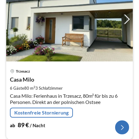
Pre
Trzesacz
ab
8
Casa Milo
pr
2
6 Gäste
80 m
3
Schlafzimmer
Na
Casa Milo: Ferienhaus in Trzesacz, 80m² für bis zu 6
Personen. Direkt an der polnischen Ostsee
Kostenfreie Stornierung
89
€
ab
/ Nacht