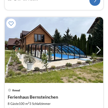
Rewal
Pre
Ferienhaus Bernsteinchen
ab
1
2
8 Gäste
100 m
3
Schlafzimmer