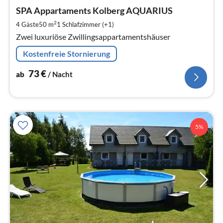
ab
7
SPA Appartaments Kolberg AQUARIUS
pr
2
4 Gäste
50 m
1
Schlafzimmer (+1)
Na
Zwei luxuriöse Zwillingsappartamentshäuser
Kostenfreie Stornierung
73
€
ab
/ Nacht
5%