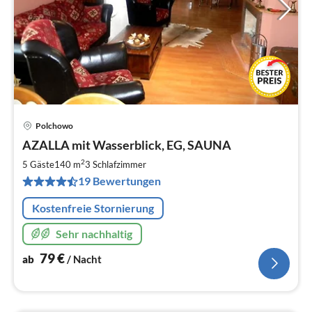
Polchowo
Pre
AZALLA mit Wasserblick, EG, SAUNA
ab
7
2
5 Gäste
140 m
3
Schlafzimmer
pr
19 Bewertungen
Na
Kostenfreie Stornierung
Sehr nachhaltig
79
€
ab
/ Nacht