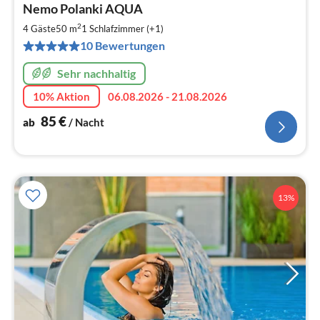
Nemo Polanki AQUA
ab
8
2
4 Gäste
50 m
1
Schlafzimmer (+1)
pr
10 Bewertungen
Na
Sehr nachhaltig
10% Aktion
06.08.2026 - 21.08.2026
85
€
ab
/ Nacht
13%