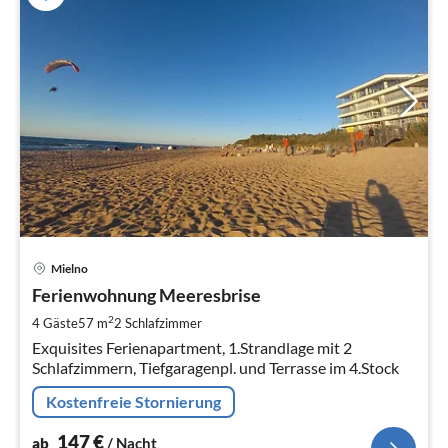
Pre
Mielno
ab
1
Ferienwohnung Meeresbrise
pr
2
4 Gäste
57 m
2
Schlafzimmer
Na
Exquisites Ferienapartment, 1.Strandlage mit 2
Schlafzimmern, Tiefgaragenpl. und Terrasse im 4.Stock
Kostenfreie Stornierung
147
€
ab
/ Nacht