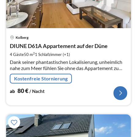
Pre
Kolberg
ab
8
DIUNE D61A Appartement auf der Düne
pr
2
4 Gäste
50 m
1
Schlafzimmer (+1)
Na
Dank seiner phantastischen Lokalisierung, unheimlich
nahe zum Meer fühlen Sie ohne das Appartement zu
verlassen die Meeresbrise, hőren Sie das Rauschen der
Kostenfreie Stornierung
Wellen.
80
€
ab
/ Nacht