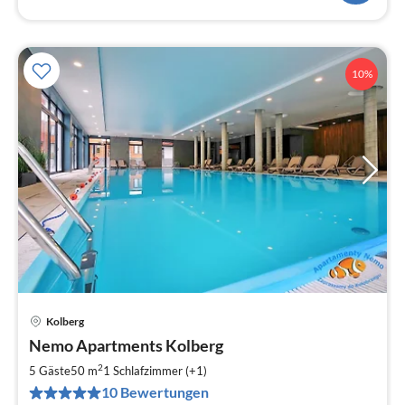
10%
Kolberg
Pre
Nemo Apartments Kolberg
ab
7
2
5 Gäste
50 m
1
Schlafzimmer (+1)
pr
10 Bewertungen