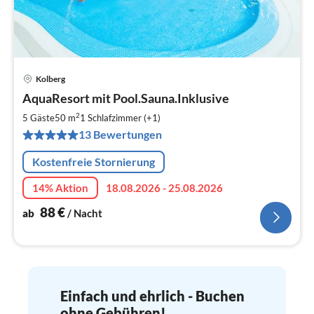
Kolberg
Pre
AquaResort mit Pool.Sauna.Inklusive
ab
8
2
5 Gäste
50 m
1
Schlafzimmer (+1)
pr
13 Bewertungen
Na
Kostenfreie Stornierung
14% Aktion
18.08.2026 - 25.08.2026
88
€
ab
/ Nacht
Einfach und ehrlich - Buchen
ohne Gebühren!