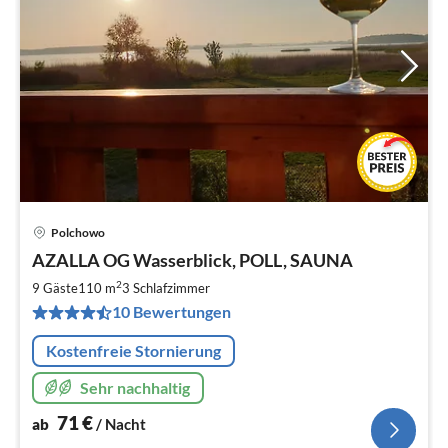
Polchowo
Pre
AZALLA OG Wasserblick, POLL, SAUNA
ab
7
2
9 Gäste
110 m
3
Schlafzimmer
pr
10 Bewertungen
Na
Kostenfreie Stornierung
Sehr nachhaltig
71
€
ab
/ Nacht