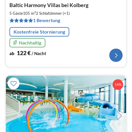
Pre
Baltic Harmony Villas bei Kolberg
ab
1
2
5 Gäste
105 m
2
Schlafzimmer (+1)
pr
1 Bewertung
Na
Kostenfreie Stornierung
Nachhaltig
122
€
ab
/ Nacht
14%