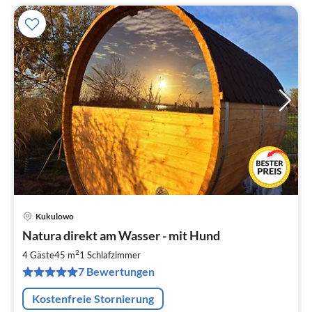
Kukulowo
Pre
Natura direkt am Wasser - mit Hund
ab
8
2
4 Gäste
45 m
1
Schlafzimmer
pr
7 Bewertungen
Na
Kostenfreie Stornierung