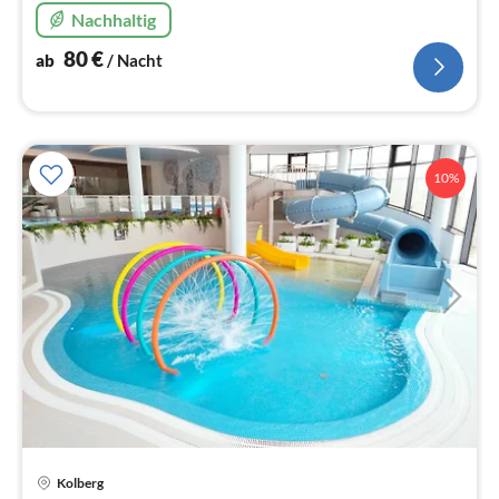
Nachhaltig
80
€
ab
/ Nacht
10%
Kolberg
Pre