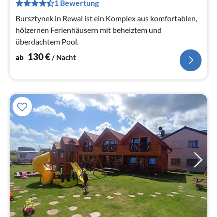
pr
1 Bewertung
Na
Bursztynek in Rewal ist ein Komplex aus komfortablen,
hölzernen Ferienhäusern mit beheiztem und
überdachtem Pool.
130
€
ab
/ Nacht