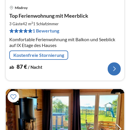
Misdroy
Pre
Top Ferienwohnung mit Meerblick
ab
8
2
3 Gäste
42 m
1
Schlafzimmer
pr
1 Bewertung
Na
Komfortable Ferienwohnung mit Balkon und Seeblick
auf IX Etage des Hauses
Kostenfreie Stornierung
87
€
ab
/ Nacht