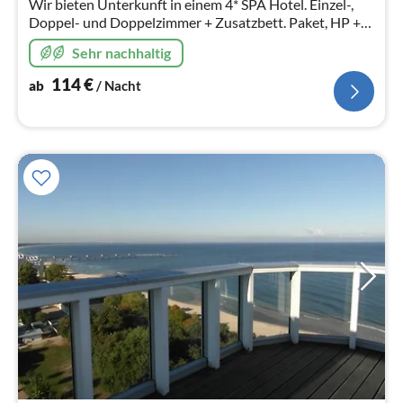
Wir bieten Unterkunft in einem 4* SPA Hotel. Einzel-,
Doppel- und Doppelzimmer + Zusatzbett. Paket, HP +
Behandlungen zweimal täglich. Ermäßigungen für
Sehr nachhaltig
Kinder: 100 % , 50%, 25%.
114
€
ab
/ Nacht