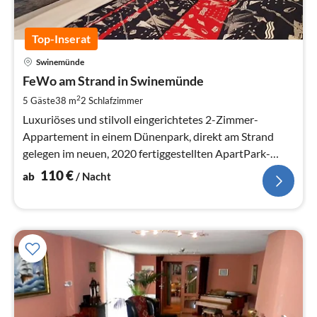
Top-Inserat
Pre
Swinemünde
ab
1
FeWo am Strand in Swinemünde
pr
2
5 Gäste
38 m
2
Schlafzimmer
Na
Luxuriöses und stilvoll eingerichtetes 2-Zimmer-
Appartement in einem Dünenpark, direkt am Strand
gelegen im neuen, 2020 fertiggestellten ApartPark-
Komplex.
110
€
ab
/ Nacht