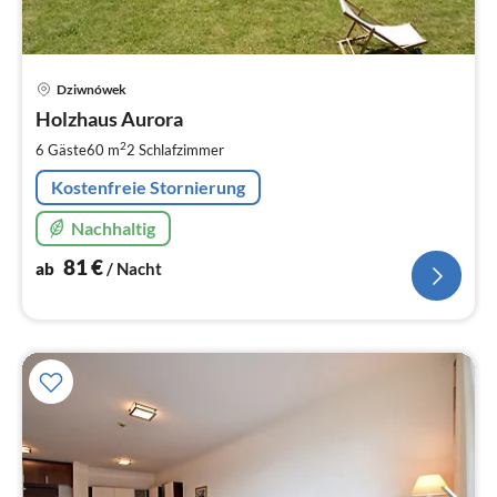
Pre
Dziwnówek
ab
8
Holzhaus Aurora
pr
2
6 Gäste
60 m
2
Schlafzimmer
Na
Kostenfreie Stornierung
Nachhaltig
81
€
ab
/ Nacht