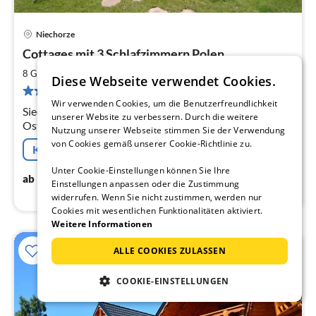
Niechorze
Pre
Cottages mit 3 Schlafzimmern Polen
ab
9
2
8 Gäste
65 m
3
Schlafzimmer
Diese Webseite verwendet Cookies.
pr
2 Bewertungen
Na
Wir verwenden Cookies, um die Benutzerfreundlichkeit
Siedlisko Niechorze: Ferienhaus an der polnischen
unserer Website zu verbessern. Durch die weitere
Ostsee, 65m² Wohnfläche, Bis 8 Personen, 3
Nutzung unserer Webseite stimmen Sie der Verwendung
Schlafzimmer, Kamin, Perfekt für Familien mit Kindern.
von Cookies gemäß unserer Cookie-Richtlinie zu.
Kostenfreie Stornierung
Unter Cookie-Einstellungen können Sie Ihre
90
€
ab
/ Nacht
Einstellungen anpassen oder die Zustimmung
widerrufen. Wenn Sie nicht zustimmen, werden nur
Cookies mit wesentlichen Funktionalitäten aktiviert.
Weitere Informationen
ALLE COOKIES ZULASSEN
COOKIE-EINSTELLUNGEN