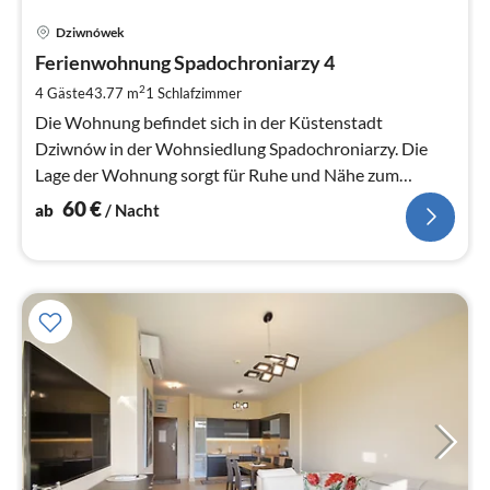
Pre
Dziwnówek
ab
6
Ferienwohnung Spadochroniarzy 4
pr
2
4 Gäste
43.77 m
1
Schlafzimmer
Na
Die Wohnung befindet sich in der Küstenstadt
Dziwnów in der Wohnsiedlung Spadochroniarzy. Die
Lage der Wohnung sorgt für Ruhe und Nähe zum
Strand.
60
€
ab
/ Nacht