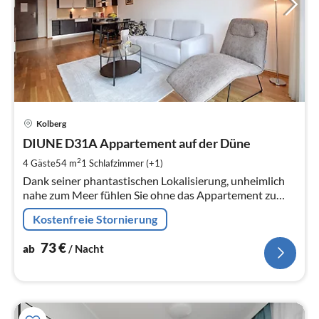
Pre
Kolberg
ab
7
DIUNE D31A Appartement auf der Düne
pr
2
4 Gäste
54 m
1
Schlafzimmer (+1)
Na
Dank seiner phantastischen Lokalisierung, unheimlich
nahe zum Meer fühlen Sie ohne das Appartement zu
verlassen die Meeresbrise, hőren Sie das Rauschen der
Kostenfreie Stornierung
Wellen.
73
€
ab
/ Nacht