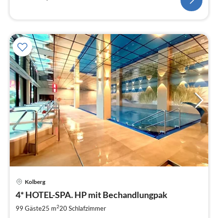
Pre
Kolberg
ab
1
4* HOTEL-SPA. HP mit Bechandlungpak
pr
2
99 Gäste
25 m
20
Schlafzimmer
Na