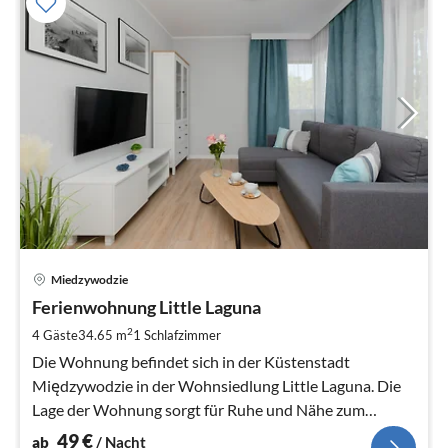
Pre
Miedzywodzie
ab
4
Ferienwohnung Little Laguna
pr
2
4 Gäste
34.65 m
1
Schlafzimmer
Na
Die Wohnung befindet sich in der Küstenstadt
Międzywodzie in der Wohnsiedlung Little Laguna. Die
Lage der Wohnung sorgt für Ruhe und Nähe zum
Strand.
49
€
ab
/ Nacht