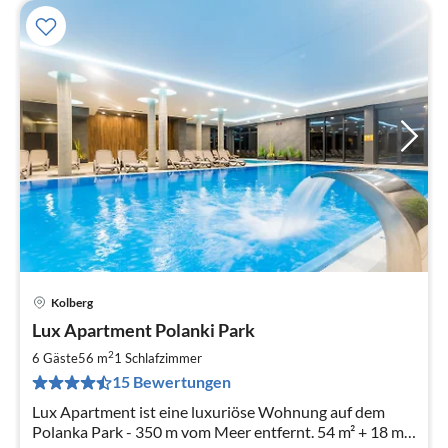
Kolberg
Pre
Lux Apartment Polanki Park
ab
7
2
6 Gäste
56 m
1
Schlafzimmer
pr
15 Bewertungen
Na
Lux Apartment ist eine luxuriöse Wohnung auf dem
Polanka Park - 350 m vom Meer entfernt. 54 m² + 18 m²