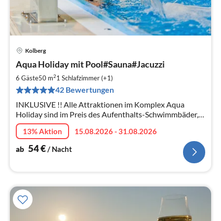
Kolberg
Pre
Aqua Holiday mit Pool#Sauna#Jacuzzi
ab
5
2
6 Gäste
50 m
1
Schlafzimmer (+1)
pr
42 Bewertungen
Na
INKLUSIVE !! Alle Attraktionen im Komplex Aqua
Holiday sind im Preis des Aufenthalts-Schwimmbäder,
Whirlpool, Sauna, Fitnessraum.
13% Aktion
15.08.2026 - 31.08.2026
54
€
ab
/ Nacht