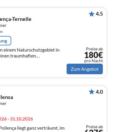
4.5
lença-Ternelle
mmer
en
rung
Preise ab
 in einem Naturschutzgebiet in
180€
pro Nacht
Panoramablick über das Tal bis nach Pollença Stadt.
Zum Angebot
4.0
llensa
mmer
026 - 31.10.2026
Preise ab
Pollença liegt ganz verträumt, im