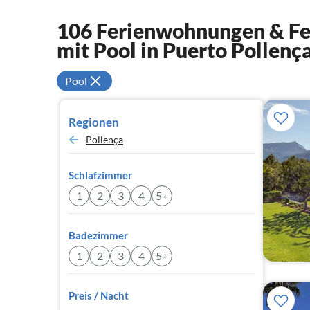
106 Ferienwohnungen & Fer
mit Pool in Puerto Pollenç
Pool
Regionen
Pollença
Schlafzimmer
1
2
3
4
5+
Badezimmer
1
2
3
4
5+
Preis / Nacht