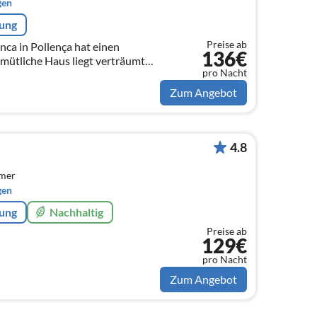
gen
rung
Preise ab
nca in Pollença hat einen
136€
mütliche Haus liegt verträumt
pro Nacht
 Strände sind ca. 10 Autominuten
Zum Angebot
4.8
mmer
gen
rung
Nachhaltig
Preise ab
129€
pro Nacht
Zum Angebot