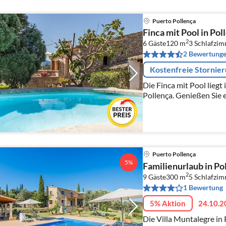
Puerto Pollença
Finca mit Pool in Pol
2
6 Gäste
120 m
3
Schlafzi
2 Bewertung
Kostenfreie Stornie
Die Finca mit Pool liegt
Pollença. Genießen Sie einen traumhaften
Puerto Pollença
5%
Familienurlaub in Po
2
9 Gäste
300 m
5
Schlafzi
1 Bewertung
5% Aktion
24.10.2
Die Villa Muntalegre in 