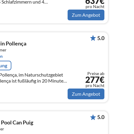
637€
5 Schlafzimmern und 4
pro Nacht
perfekt für Familienurlaub.
Zum Angebot
5.0
 in Pollença
mmer
en
rung
Preise ab
 Pollença, im Naturschutzgebiet
277€
 20 Minuten
pro Nacht
n Strände sind ca 10 Autominuten
Zum Angebot
5.0
 Pool Can Puig
er