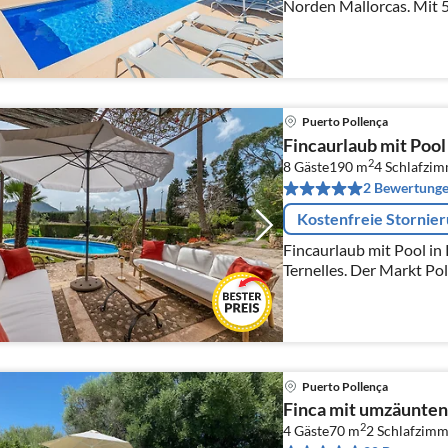
Norden Mallorcas. Mit 
Badezimmern ist sie ein 
Puerto Pollença
Fincaurlaub mit Pool
2
8 Gäste
190 m
4
Schlafzi
2 Bewertung
Kostenfreie Stornie
Fincaurlaub mit Pool in
Ternelles. Der Markt Pollença ist fußläufig in
erreichbar. Die nächste
entfernt.
Puerto Pollença
Finca mit umzäunten
2
4 Gäste
70 m
2
Schlafzimm