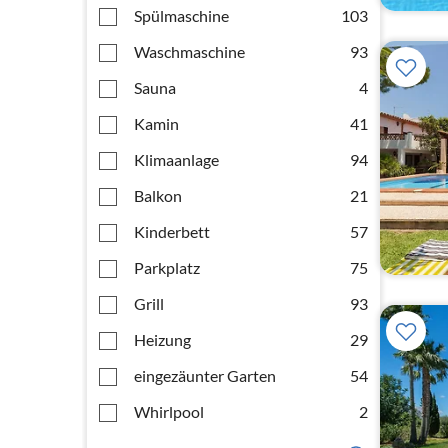
Spülmaschine
103
Waschmaschine
93
Sauna
4
Kamin
41
Klimaanlage
94
Balkon
21
Kinderbett
57
Parkplatz
75
Grill
93
Heizung
29
eingezäunter Garten
54
Whirlpool
2