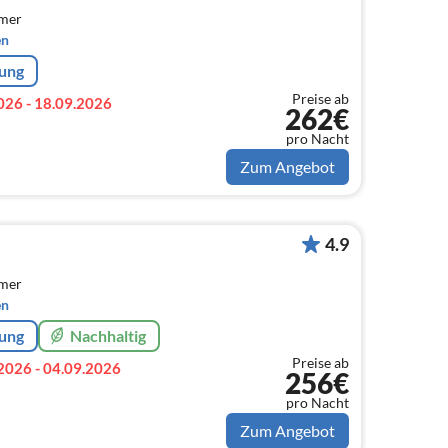
mmer
en
rung
Preise ab
026 - 18.09.2026
262€
pro Nacht
Zum Angebot
4.9
mmer
en
rung
Nachhaltig
Preise ab
2026 - 04.09.2026
256€
pro Nacht
Zum Angebot