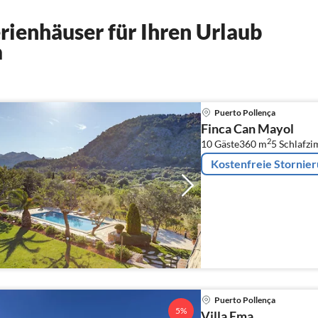
ienhäuser für Ihren Urlaub
a
Puerto Pollença
Finca Can Mayol
2
10 Gäste
360 m
5
Schlafz
Kostenfreie Stornie
Puerto Pollença
5%
Villa Ema