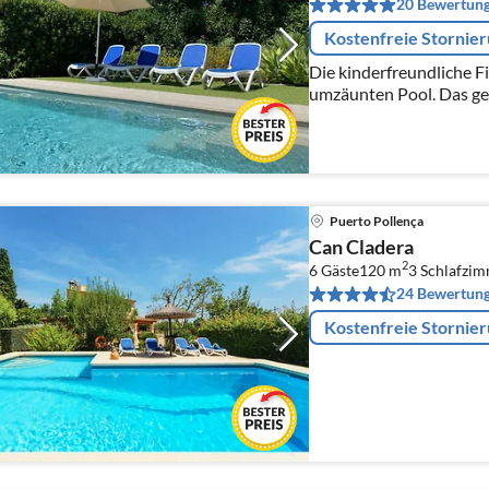
20 Bewertun
Kostenfreie Stornie
Die kinderfreundliche Fi
umzäunten Pool. Das ge
und ruhig. Die nächsten
entfernt.
Puerto Pollença
Can Cladera
2
6 Gäste
120 m
3
Schlafzi
24 Bewertun
Kostenfreie Stornie