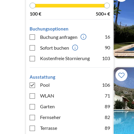
100
€
500+
€
Buchungsoptionen
16
Buchung anfragen
90
Sofort buchen
Kostenfreie Stornierung
103
Ausstattung
Pool
106
WLAN
71
Garten
89
Fernseher
82
Terrasse
89