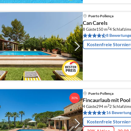
Puerto Pollença
Can Carels
2
8 Gäste
150 m
4
Schlafzi
8 Bewertung
Kostenfreie Stornie
Puerto Pollença
30%
Fincaurlaub mit Pool
2
4 Gäste
294 m
2
Schlafzi
16 Bewertun
Kostenfreie Stornie