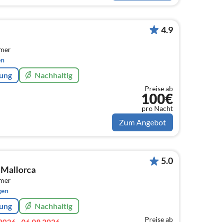
4.9
mmer
en
rung
Nachhaltig
Preise ab
100€
pro Nacht
Zum Angebot
5.0
 Mallorca
mmer
gen
rung
Nachhaltig
Preise ab