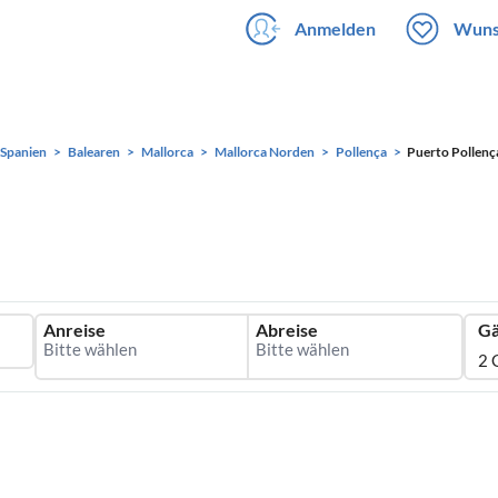
Anmelden
Wuns
Spanien
Balearen
Mallorca
Mallorca Norden
Pollença
Puerto Pollenç
Anreise
Abreise
Gä
2 