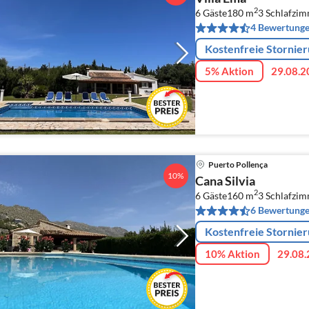
2
6 Gäste
180 m
3
Schlafzi
4 Bewertung
Kostenfreie Stornie
5% Aktion
29.08.2
Puerto Pollença
10%
Cana Silvia
2
6 Gäste
160 m
3
Schlafzi
6 Bewertung
Kostenfreie Stornie
10% Aktion
29.08.