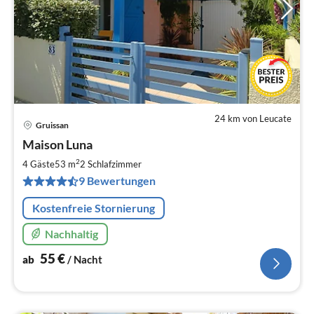
24 km von Leucate
Gruissan
Pre
Maison Luna
ab
5
2
4 Gäste
53 m
2
Schlafzimmer
pr
9 Bewertungen
Na
Kostenfreie Stornierung
Nachhaltig
55
€
ab
/ Nacht