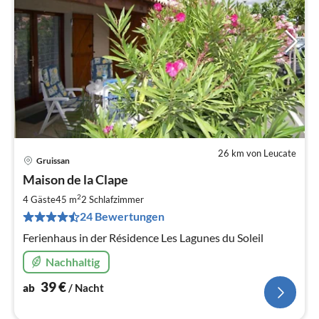
26 km von Leucate
Gruissan
Pre
Maison de la Clape
ab
4
2
4 Gäste
45 m
2
Schlafzimmer
pr
24 Bewertungen
Na
Ferienhaus in der Résidence Les Lagunes du Soleil
Nachhaltig
39
€
ab
/ Nacht