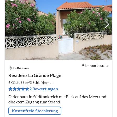
9 km von Leucate
Le Barcares
Pre
Residenz La Grande Plage
ab
5
2
6 Gäste
55 m
3
Schlafzimmer
pr
2 Bewertungen
Na
Ferienhaus in Südfrankreich mit Blick auf das Meer und
direktem Zugang zum Strand
Kostenfreie Stornierung