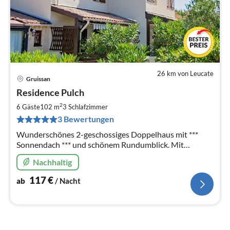
26 km von Leucate
Gruissan
Pre
Residence Pulch
ab
1
2
6 Gäste
102 m
3
Schlafzimmer
pr
3 Bewertungen
Na
Wunderschönes 2-geschossiges Doppelhaus mit ***
Sonnendach *** und schönem Rundumblick. Mit
Klimaanlage, komplett und excl. eingerichtet. 3
Nachhaltig
Schlafzimmer. Circa 500 m zum Strand.
117
€
ab
/ Nacht