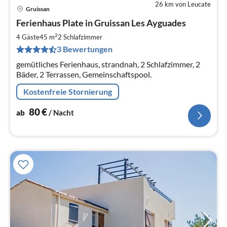
26 km von Leucate
Gruissan
Pre
Ferienhaus Plate in Gruissan Les Ayguades
ab
8
2
4 Gäste
45 m
2
Schlafzimmer
pr
3 Bewertungen
Na
gemütliches Ferienhaus, strandnah, 2 Schlafzimmer, 2
Bäder, 2 Terrassen, Gemeinschaftspool.
Kostenfreie Stornierung
80
€
ab
/ Nacht