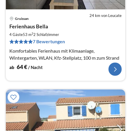
24 km von Leucate
Gruissan
Pre
Ferienhaus Bella
ab
6
2
4 Gäste
53 m
2
Schlafzimmer
pr
7 Bewertungen
Na
Komfortables Ferienhaus mit Klimaanlage,
Wintergarten, WLAN, Kfz-Stellplatz, 100 m zum Strand
64
€
ab
/ Nacht