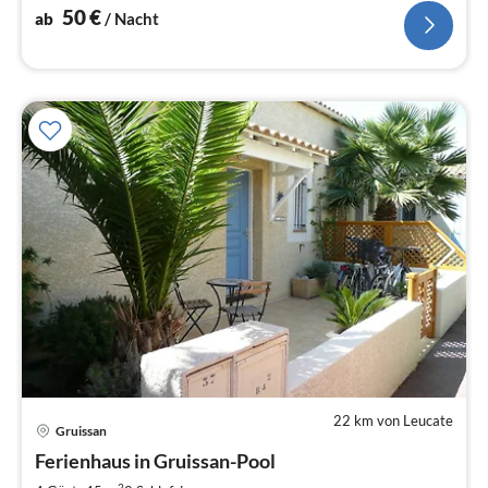
50
€
ab
/ Nacht
22 km von Leucate
Gruissan
Pre
Ferienhaus in Gruissan-Pool
ab
2