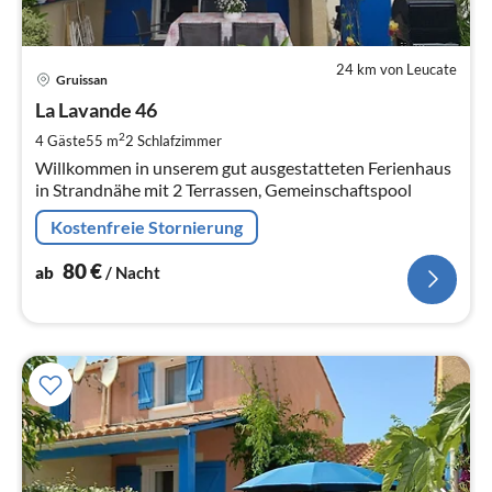
24 km von Leucate
Pre
Gruissan
ab
8
La Lavande 46
pr
2
4 Gäste
55 m
2
Schlafzimmer
Na
Willkommen in unserem gut ausgestatteten Ferienhaus
in Strandnähe mit 2 Terrassen, Gemeinschaftspool
Kostenfreie Stornierung
80
€
ab
/ Nacht