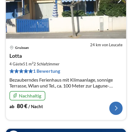
24 km von Leucate
Gruissan
Pre
Lotta
ab
8
2
4 Gäste
51 m
2
Schlafzimmer
pr
1 Bewertung
Na
Bezauberndes Ferienhaus mit Klimaanlage, sonnige
Terrasse, Wlan und Tel., ca. 100 Meter zur Lagune-
Strand und Promenade. Gemeinschaftspool. Parkplatz
Nachhaltig
direkt am Haus.
80
€
ab
/ Nacht