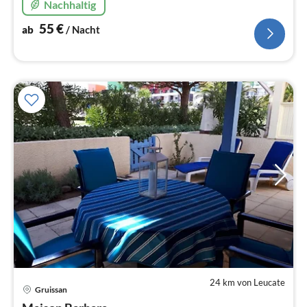
Nachhaltig
zentraler Lage.
55
€
ab
/ Nacht
24 km von Leucate
Gruissan
Pre