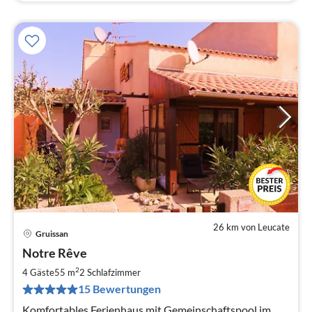
26 km von Leucate
Gruissan
Pre
Notre Rêve
ab
6
2
4 Gäste
55 m
2
Schlafzimmer
pr
15 Bewertungen
Na
Komfortables Ferienhaus mit Gemeinschaftspool im