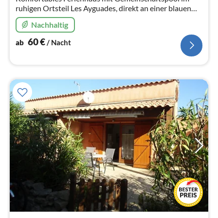
ruhigen Ortsteil Les Ayguades, direkt an einer blauen
Lagune, am Fuße des La Clape gelegen, 500m zum
Nachhaltig
traumhaften Strand.
60
€
ab
/ Nacht