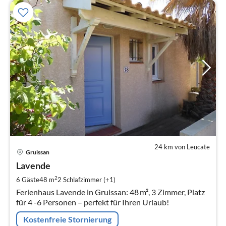
24 km von Leucate
Pre
Gruissan
ab
7
Lavende
pr
2
6 Gäste
48 m
2
Schlafzimmer (+1)
Na
Ferienhaus Lavende in Gruissan: 48 m², 3 Zimmer, Platz
für 4 -6 Personen – perfekt für Ihren Urlaub!
Kostenfreie Stornierung