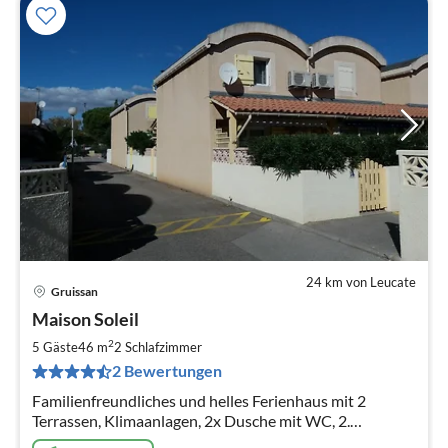
24 km von Leucate
Gruissan
Pre
Maison Soleil
ab
5
2
5 Gäste
46 m
2
Schlafzimmer
pr
2 Bewertungen
Na
Familienfreundliches und helles Ferienhaus mit 2
Terrassen, Klimaanlagen, 2x Dusche mit WC, 2.
Kühlschrank, Gemeinschaftspool, strandnah in