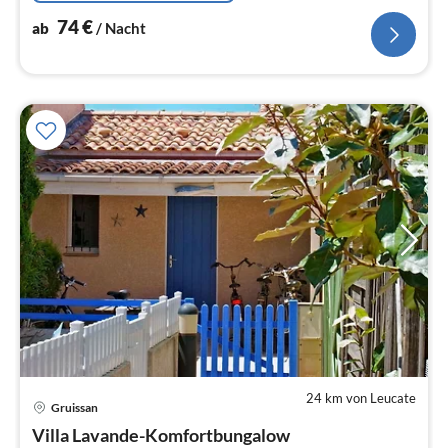
74
€
ab
/ Nacht
24 km von Leucate
Gruissan
Pre
Villa Lavande-Komfortbungalow
ab