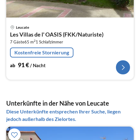
Pre
Leucate
ab
Les Villas de l' OASIS (FKK/Naturiste)
9
2
7 Gäste
65 m
1
Schlafzimmer
pr
Na
Kostenfreie Stornierung
91
€
ab
/ Nacht
Unterkünfte in der Nähe von Leucate
Diese Unterkünfte entsprechen Ihrer Suche, liegen
jedoch außerhalb des Zielortes.