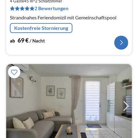
6
4 Gäste
45 m
2
Schlafzimmer
pr
2 Bewertungen
Na
Strandnahes Feriendomizil mit Gemeinschaftspool
Kostenfreie Stornierung
69
€
ab
/ Nacht