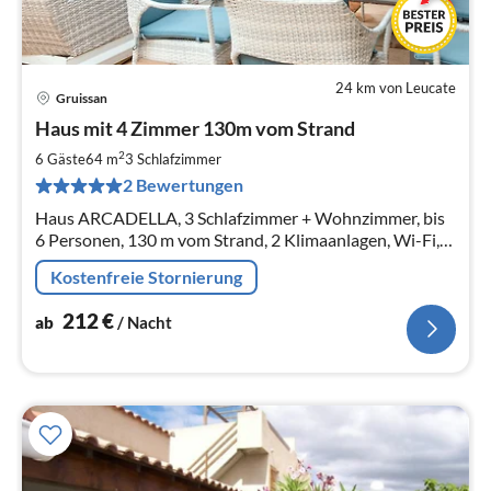
24 km von Leucate
Gruissan
Pre
Haus mit 4 Zimmer 130m vom Strand
ab
2
2
6 Gäste
64 m
3
Schlafzimmer
pr
2 Bewertungen
Na
Haus ARCADELLA, 3 Schlafzimmer + Wohnzimmer, bis
6 Personen, 130 m vom Strand, 2 Klimaanlagen, Wi-Fi,
Parkplatz direkt vom Haus, Gemeinschaftspool, Gasgrill,
Kostenfreie Stornierung
2 Dachventilatoren
212
€
ab
/ Nacht