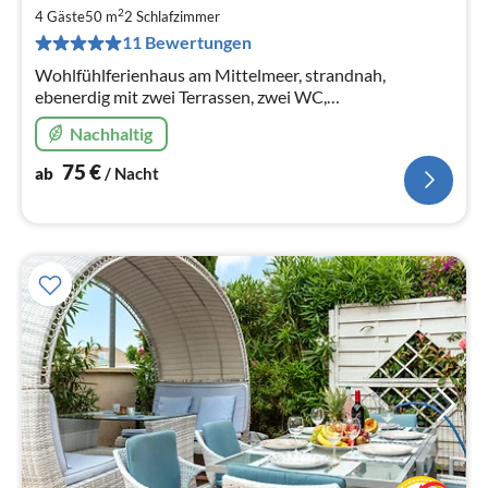
7
2
4 Gäste
50 m
2
Schlafzimmer
pr
11 Bewertungen
Na
Wohlfühlferienhaus am Mittelmeer, strandnah,
ebenerdig mit zwei Terrassen, zwei WC,
Gemeinschaftspool, WLAN, Hunde erwünscht!
Nachhaltig
75
€
ab
/ Nacht