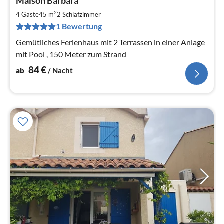
Maison Barbara
ab
8
2
4 Gäste
45 m
2
Schlafzimmer
pr
1 Bewertung
Na
Gemütliches Ferienhaus mit 2 Terrassen in einer Anlage
mit Pool , 150 Meter zum Strand
84
€
ab
/ Nacht