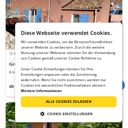
Diese Webseite verwendet Cookies.
Wir verwenden Cookies, um die Benutzerfreundlichkeit
unserer Website zu verbessern. Durch die weitere
Nutzung unserer Webseite stimmen Sie der Verwendung
4,9
Ferienhaus
von Cookies gemäß unserer Cookie-Richtlinie zu.
Gruissan, Languedoc-Roussillon, Aude
Unter Cookie-Einstellungen können Sie Ihre
2
3
6
50
Gäste
m
Schlafzimmer
Einstellungen anpassen oder die Zustimmung
widerrufen. Wenn Sie nicht zustimmen, werden nur
69€
Cookies mit wesentlichen Funktionalitäten aktiviert.
ab
pro Nacht
Weitere Informationen
ALLE COOKIES ZULASSEN
COOKIE-EINSTELLUNGEN