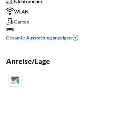
Nichtraucher
WLAN
Garten
Fernseher
Gesamte Ausstattung anzeigen
Terrasse
Spülmaschine
Anreise/Lage
Waschmaschine