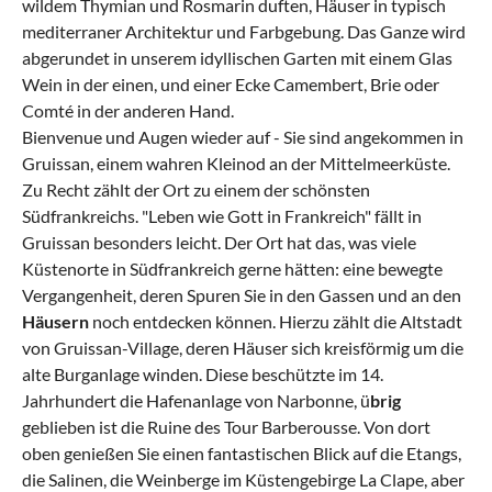
wildem Thymian und Rosmarin duften, Häuser in typisch
mediterraner Architektur und Farbgebung. Das Ganze wird
abgerundet in unserem idyllischen Garten mit einem Glas
Wein in der einen, und einer Ecke Camembert, Brie oder
Comté in der anderen Hand.
Bienvenue und Augen wieder auf - Sie sind angekommen in
Gruissan, einem wahren Kleinod an der Mittelmeerküste.
Zu Recht zählt der Ort zu einem der schönsten
Südfrankreichs. "Leben wie Gott in Frankreich" fällt in
Gruissan besonders leicht. Der Ort hat das, was viele
Küstenorte in Südfrankreich gerne hätten: eine bewegte
Vergangenheit, deren Spuren Sie in den Gassen und an den
Häusern
noch entdecken können. Hierzu zählt die Altstadt
von Gruissan-Village, deren Häuser sich kreisförmig um die
alte Burganlage winden. Diese beschützte im 14.
Jahrhundert die Hafenanlage von Narbonne, ü
brig
geblieben ist die Ruine des Tour Barberousse. Von dort
oben genießen Sie einen fantastischen Blick auf die Etangs,
die Salinen, die Weinberge im Küstengebirge La Clape, aber