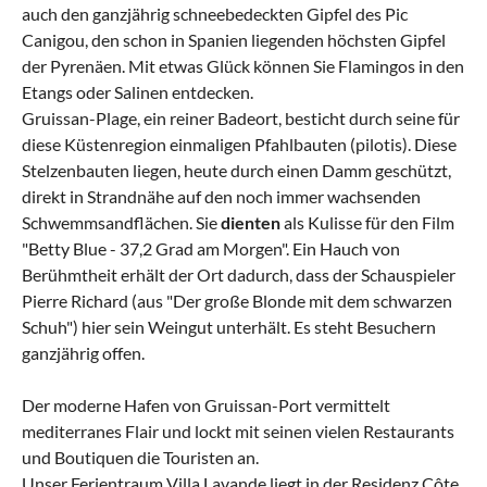
auch den ganzjährig schneebedeckten Gipfel des Pic
Canigou, den schon in Spanien liegenden höchsten Gipfel
der Pyrenäen. Mit etwas Glück können Sie Flamingos in den
Etangs oder Salinen entdecken.
Gruissan-Plage, ein reiner Badeort, besticht durch seine für
diese Küstenregion einmaligen Pfahlbauten (pilotis). Diese
Stelzenbauten liegen, heute durch einen Damm geschützt,
direkt in Strandnähe auf den noch immer wachsenden
Schwemmsandflächen. Sie
dienten
als Kulisse für den Film
"Betty Blue - 37,2 Grad am Morgen". Ein Hauch von
Berühmtheit erhält der Ort dadurch, dass der Schauspieler
Pierre Richard (aus "Der große Blonde mit dem schwarzen
Schuh") hier sein Weingut unterhält. Es steht Besuchern
ganzjährig offen.
Der moderne Hafen von Gruissan-Port vermittelt
mediterranes Flair und lockt mit seinen vielen Restaurants
und Boutiquen die Touristen an.
Unser Ferientraum Villa Lavande liegt in der Residenz Côte