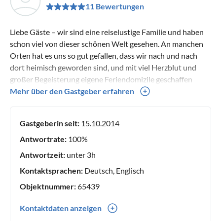
11 Bewertungen
Liebe Gäste – wir sind eine reiselustige Familie und haben
schon viel von dieser schönen Welt gesehen. An manchen
Orten hat es uns so gut gefallen, dass wir nach und nach
dort heimisch geworden sind, und mit viel Herzblut und
großer Begeisterung eigene Feriendomizile geschaffen
haben. Julianadorp aan Zee in Nordholland lockt mit
Mehr über den Gastgeber erfahren
kilometerlangen Stränden und rauer Nordseeluft, das
Bergdorf Morgins im Wallis ist bekannt als Wander- und
Gastgeberin seit:
15.10.2014
Skiparadies Portes du Soleil, der ehemalige Fischerort
Gruissan am Mittelmeer gilt als eines der schönsten Dörfer
Antwortrate:
100%
Frankreichs mit mehreren Stränden, ganz viel
Antwortzeit:
unter 3h
französischem Flair und einer modernen Marina, und last,
Kontaktsprachen:
Deutsch, Englisch
but not least, haben wir uns in das idyllische Örtchen Born
auf dem Darß an der Ostsee verliebt. Wir freuen uns sehr
Objektnummer:
65439
über charmante große, kleine und vierbeinige Gäste, die
Kontaktdaten anzeigen
diese Begeisterung mit uns teilen. Liebe Grüße – Annegret