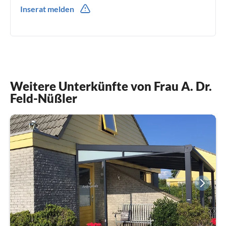
und Jürgen Nüßler
0049(0) 2582 8016
Inserat melden
0049(0) 1715709948
Weitere Unterkünfte von Frau A. Dr.
Feld-Nüßler