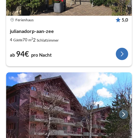
5,0
Ferienhaus
julianadorp-aan-zee
2
2
4
70
Gäste
m
Schlafzimmer
94€
ab
pro Nacht