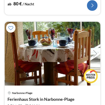
80
€
ab
/ Nacht
Narbonne-Plage
Pre
Ferienhaus Stork in Narbonne-Plage
ab
2