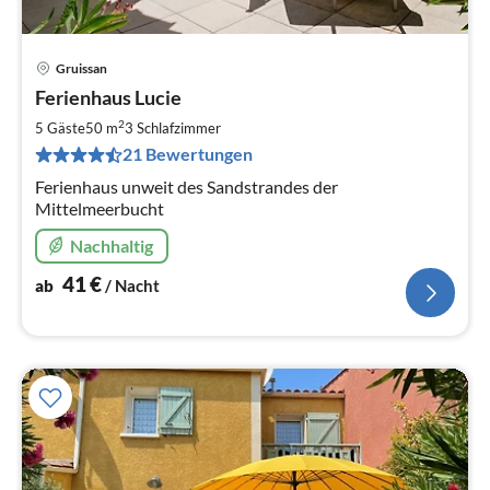
Gruissan
Pre
Ferienhaus Lucie
ab
4
2
5 Gäste
50 m
3
Schlafzimmer
pr
21 Bewertungen
Na
Ferienhaus unweit des Sandstrandes der
Mittelmeerbucht
Nachhaltig
41
€
ab
/ Nacht