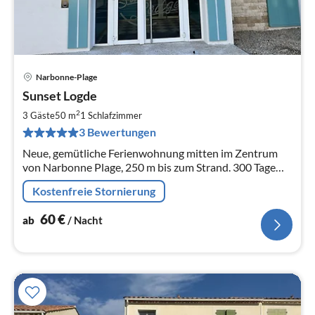
Narbonne-Plage
Pre
Sunset Logde
ab
6
2
3 Gäste
50 m
1
Schlafzimmer
pr
3 Bewertungen
Na
Neue, gemütliche Ferienwohnung mitten im Zentrum
von Narbonne Plage, 250 m bis zum Strand. 300 Tage
Sonne im Jahr, nach Schweizer Standart eingerichtet ,
Kostenfreie Stornierung
3*Klassifizierung
60
€
ab
/ Nacht