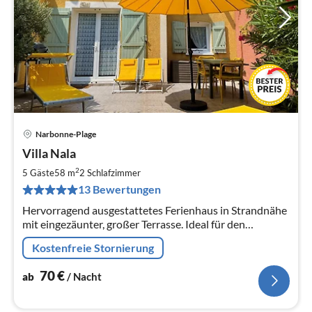
Narbonne-Plage
Pre
Villa Nala
ab
7
2
5 Gäste
58 m
2
Schlafzimmer
pr
13 Bewertungen
Na
Hervorragend ausgestattetes Ferienhaus in Strandnähe
mit eingezäunter, großer Terrasse. Ideal für den
Familienurlaub am Strand mit 4-5 Personen. Hunde
Kostenfreie Stornierung
willkommen. Freies WLAN.
70
€
ab
/ Nacht