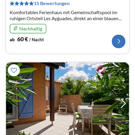
pr
15 Bewertungen
Na
Komfortables Ferienhaus mit Gemeinschaftspool im
ruhigen Ortsteil Les Ayguades, direkt an einer blauen
Lagune, am Fuße des La Clape gelegen, 500m zum
Nachhaltig
traumhaften Strand.
60
€
ab
/ Nacht