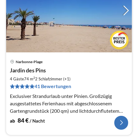
Narbonne-Plage
Pre
Jardin des Pins
ab
8
2
4 Gäste
74 m
2
Schlafzimmer (+1)
pr
41 Bewertungen
Na
Exclusiver Strandurlaub unter Pinien. Großzügig
ausgestattetes Ferienhaus mit abgeschlossenem
Gartengrundstück (200 qm) und lichtdurchflutetem
Wintergarten, nur 80 Meter zum Strand
84
€
ab
/ Nacht