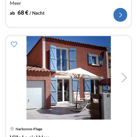
Meer
68
€
ab
/ Nacht
Narbonne-Plage
Pre