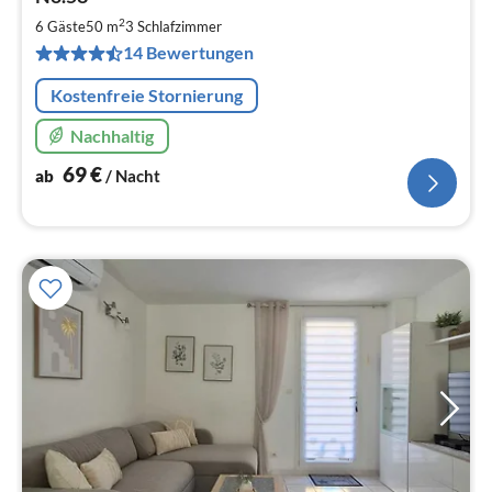
ab
6
2
6 Gäste
50 m
3
Schlafzimmer
pr
14 Bewertungen
Na
Kostenfreie Stornierung
Nachhaltig
69
€
ab
/ Nacht