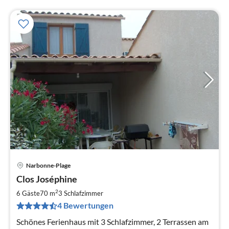
Narbonne-Plage
Pre
Clos Joséphine
ab
6
2
6 Gäste
70 m
3
Schlafzimmer
pr
4 Bewertungen
Na
Schönes Ferienhaus mit 3 Schlafzimmer, 2 Terrassen am