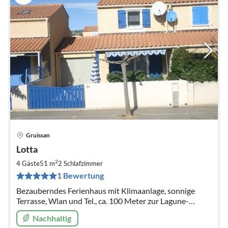
Gruissan
Pre
Lotta
ab
8
2
4 Gäste
51 m
2
Schlafzimmer
pr
1 Bewertung
Na
Bezauberndes Ferienhaus mit Klimaanlage, sonnige
Terrasse, Wlan und Tel., ca. 100 Meter zur Lagune-
Strand und Promenade. Gemeinschaftspool. Parkplatz
Nachhaltig
direkt am Haus.