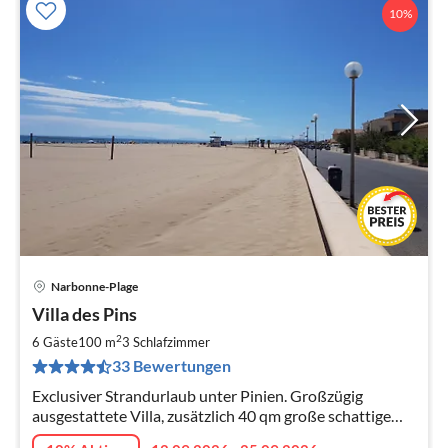
10%
Narbonne-Plage
Pre
Villa des Pins
ab
8
2
6 Gäste
100 m
3
Schlafzimmer
pr
33 Bewertungen
Na
Exclusiver Strandurlaub unter Pinien. Großzügig
ausgestattete Villa, zusätzlich 40 qm große schattige
Sommerküche, abgeschlossenes Gartengrundstück (200