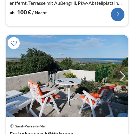
entfernt, Terrasse mit Außengrill, Pkw-Abstellplatz in
der Anlage direkt hinter dem Haus
100
€
ab
/ Nacht
Pre
Saint-Pierre-la-Mer
ab