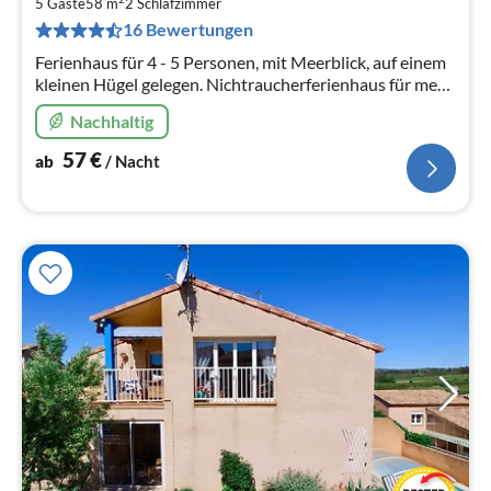
5
5 Gäste
58 m
2
Schlafzimmer
pr
16 Bewertungen
Na
Ferienhaus für 4 - 5 Personen, mit Meerblick, auf einem
kleinen Hügel gelegen. Nichtraucherferienhaus für mehr
Informationen private Homepage am Ende der Seite.
Nachhaltig
57
€
ab
/ Nacht