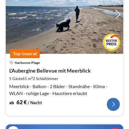
Top-Inserat
Pre
Narbonne-Plage
ab
6
L'Aubergine Bellevue mit Meerblick
pr
2
5 Gäste
65 m
2
Schlafzimmer
Na
Meerblick - Balkon - 2 Bäder - Standnähe - Klima -
WLAN - ruhige Lage - Haustiere erlaubt
62
€
ab
/ Nacht