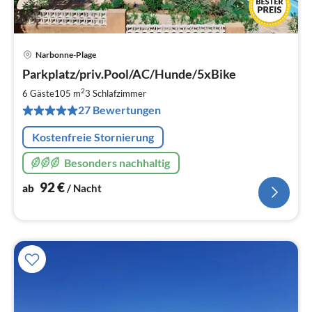
Narbonne-Plage
Pre
Parkplatz/priv.Pool/AC/Hunde/5xBike
ab
9
2
6 Gäste
105 m
3
Schlafzimmer
pr
27 Bewertungen
Na
Kostenfreie Stornierung
Besonders nachhaltig
92
€
ab
/ Nacht