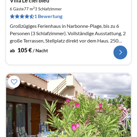
Villa Le ciel bleu
ab
1
2
6 Gäste
77 m
3
Schlafzimmer
pr
1 Bewertung
Na
Großzügiges Ferienhaus in Narbonne-Plage, bis zu 6
Personen (3 Schlafzimmer). Vollständige Ausstattung, 2
große Terrassen, Stellplatz direkt vor dem Haus. 250
Meter bis zum Strand!
105
€
ab
/ Nacht