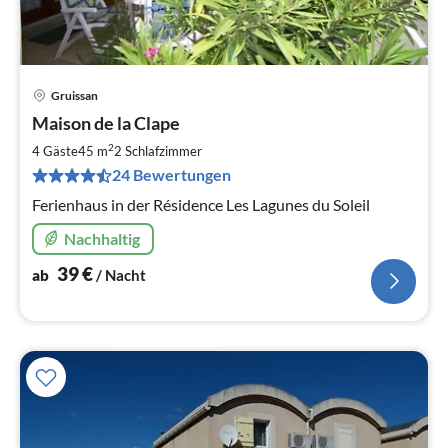
Gruissan
Pre
Maison de la Clape
ab
4
2
4 Gäste
45 m
2
Schlafzimmer
pr
24 Bewertungen
Na
Ferienhaus in der Résidence Les Lagunes du Soleil
Nachhaltig
39
€
ab
/ Nacht