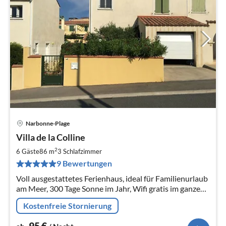
Narbonne-Plage
Pre
Villa de la Colline
ab
9
2
6 Gäste
86 m
3
Schlafzimmer
pr
9 Bewertungen
Na
Voll ausgestattetes Ferienhaus, ideal für Familienurlaub
am Meer, 300 Tage Sonne im Jahr, Wifi gratis im ganzen
Haus, Klimaanlage, nach CH-Standart eingerichtet ,
Kostenfreie Stornierung
3*Klassifizierung
95
€