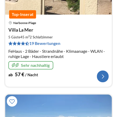
Top-Inserat
Narbonne-Plage
Pre
Villa La Mer
ab
5
2
5 Gäste
45 m
2
Schlafzimmer
pr
19 Bewertungen
Na
FeHaus - 2 Bäder - Strandnähe - Klimaanage - WLAN -
ruhige Lage - Haustiere erlaubt
Sehr nachhaltig
57
€
ab
/ Nacht