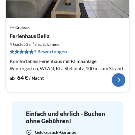
Gruissan
Pre
Ferienhaus Bella
ab
6
2
4 Gäste
53 m
2
Schlafzimmer
pr
7 Bewertungen
Na
Komfortables Ferienhaus mit Klimaanlage,
Wintergarten, WLAN, Kfz-Stellplatz, 100 m zum Strand
64
€
ab
/ Nacht
Einfach und ehrlich - Buchen
ohne Gebühren!
Geld-zurück-Garantie