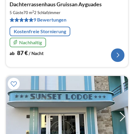
Pre
Dachterrassenhaus Gruissan Ayguades
ab
8
2
5 Gäste
70 m
2
Schlafzimmer
pr
9 Bewertungen
Na
Kostenfreie Stornierung
Nachhaltig
87
€
ab
/ Nacht