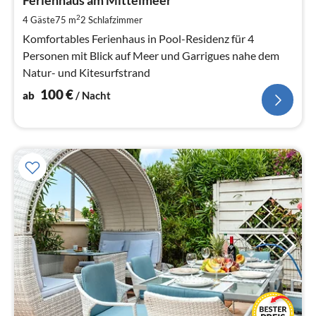
1
Ferienhaus am Mittelmeer
pr
2
4 Gäste
75 m
2
Schlafzimmer
Na
Komfortables Ferienhaus in Pool-Residenz für 4
Personen mit Blick auf Meer und Garrigues nahe dem
Natur- und Kitesurfstrand
100
€
ab
/ Nacht