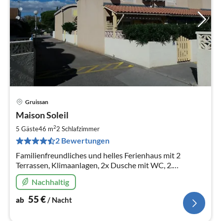
Gruissan
Pre
Maison Soleil
ab
5
2
5 Gäste
46 m
2
Schlafzimmer
pr
2 Bewertungen
Na
Familienfreundliches und helles Ferienhaus mit 2
Terrassen, Klimaanlagen, 2x Dusche mit WC, 2.
Kühlschrank, Gemeinschaftspool, strandnah in
Nachhaltig
zentraler Lage.
55
€
ab
/ Nacht