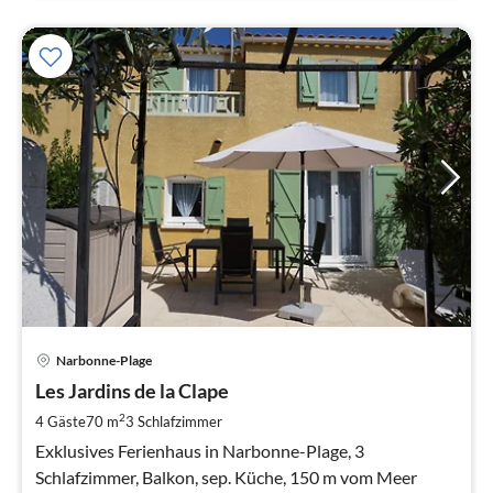
Pre
Narbonne-Plage
ab
1
Les Jardins de la Clape
pr
2
4 Gäste
70 m
3
Schlafzimmer
Na
Exklusives Ferienhaus in Narbonne-Plage, 3
Schlafzimmer, Balkon, sep. Küche, 150 m vom Meer