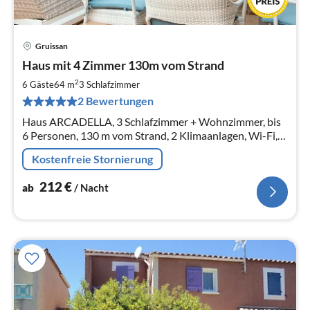
Gruissan
Pre
Haus mit 4 Zimmer 130m vom Strand
ab
2
2
6 Gäste
64 m
3
Schlafzimmer
pr
2 Bewertungen
Na
Haus ARCADELLA, 3 Schlafzimmer + Wohnzimmer, bis
6 Personen, 130 m vom Strand, 2 Klimaanlagen, Wi-Fi,
Parkplatz direkt vom Haus, Gemeinschaftspool, Gasgrill,
Kostenfreie Stornierung
2 Dachventilatoren
212
€
ab
/ Nacht