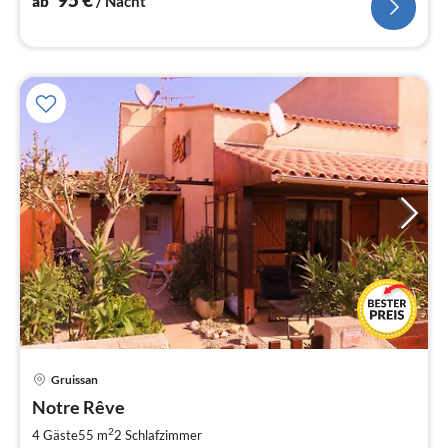
ab
/ Nacht
Gruissan
Pre
Notre Rêve
ab
6
2
4 Gäste
55 m
2
Schlafzimmer