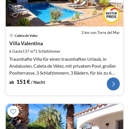
3 km von Torre del Mar
Pre
Caleta de Velez
ab
1
Villa Valentina
pr
2
6 Gäste
137 m
3
Schlafzimmer
Na
Traumhafte Villa für einen traumhaften Urlaub, in
Andalusien, Caleta de Vélez, mit privatem Pool, großer
Poolterrasse, 3 Schlafzimmern, 3 Bädern, für bis zu 6
Personen
151
€
ab
/ Nacht