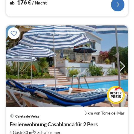
176
€
ab
/ Nacht
3 km von Torre del Mar
Caleta de Velez
Pre
Ferienwohnung Casablanca für 2 Pers
ab
8
2
4 Gäste
80 m
2
Schlafzimmer