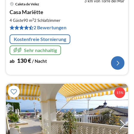
3 km von Torre del Mar
Caleta de Velez
Pre
Casa Mariëtte
ab
1
2
4 Gäste
90 m
2
Schlafzimmer
pr
2 Bewertungen
Na
Kostenfreie Stornierung
Sehr nachhaltig
130
€
ab
/ Nacht
15%