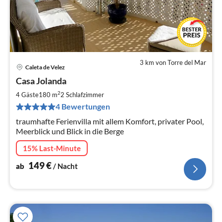
3 km von Torre del Mar
Caleta de Velez
Pre
Casa Jolanda
ab
1
2
4 Gäste
180 m
2
Schlafzimmer
pr
4 Bewertungen
Na
traumhafte Ferienvilla mit allem Komfort, privater Pool,
Meerblick und Blick in die Berge
15% Last-Minute
149
€
ab
/ Nacht