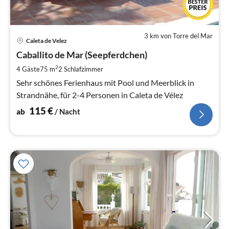
3 km von Torre del Mar
Pre
Caleta de Velez
ab
1
Caballito de Mar (Seepferdchen)
pr
2
4 Gäste
75 m
2
Schlafzimmer
Na
Sehr schönes Ferienhaus mit Pool und Meerblick in
Strandnähe, für 2-4 Personen in Caleta de Vélez
115
€
ab
/ Nacht