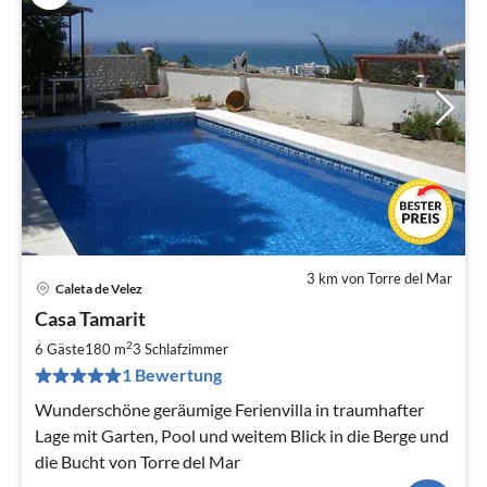
3 km von Torre del Mar
Caleta de Velez
Pre
Casa Tamarit
ab
1
2
6 Gäste
180 m
3
Schlafzimmer
pr
1 Bewertung
Na
Wunderschöne geräumige Ferienvilla in traumhafter
Lage mit Garten, Pool und weitem Blick in die Berge und
die Bucht von Torre del Mar