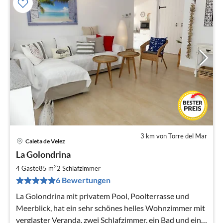
3 km von Torre del Mar
Caleta de Velez
Pre
La Golondrina
ab
1
2
4 Gäste
85 m
2
Schlafzimmer
pr
6 Bewertungen
Na
La Golondrina mit privatem Pool, Poolterrasse und
Meerblick, hat ein sehr schönes helles Wohnzimmer mit
verglaster Veranda, zwei Schlafzimmer, ein Bad und eine