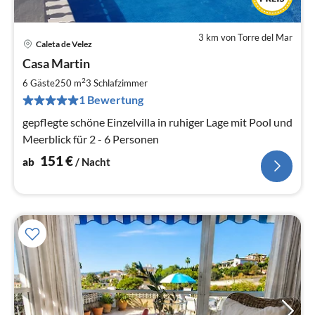
3 km von Torre del Mar
Caleta de Velez
Pre
Casa Martin
ab
1
2
6 Gäste
250 m
3
Schlafzimmer
pr
1 Bewertung
Na
gepflegte schöne Einzelvilla in ruhiger Lage mit Pool und
Meerblick für 2 - 6 Personen
151
€
ab
/ Nacht