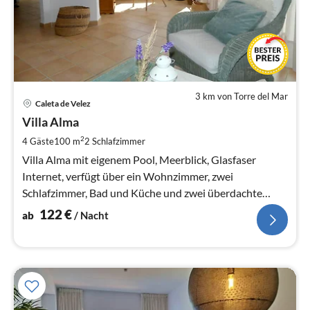
3 km von Torre del Mar
Pre
Caleta de Velez
ab
1
Villa Alma
pr
2
4 Gäste
100 m
2
Schlafzimmer
Na
Villa Alma mit eigenem Pool, Meerblick, Glasfaser
Internet, verfügt über ein Wohnzimmer, zwei
Schlafzimmer, Bad und Küche und zwei überdachte
geschützte Sitzbereiche
122
€
ab
/ Nacht