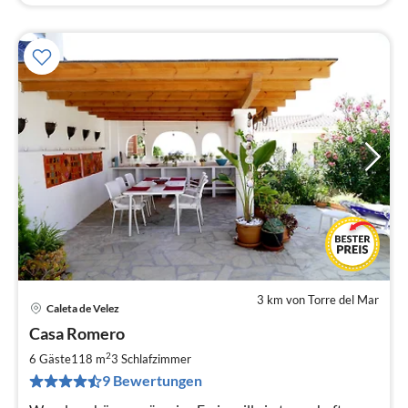
3 km von Torre del Mar
Caleta de Velez
Pre
Casa Romero
ab
1
2
6 Gäste
118 m
3
Schlafzimmer
pr
9 Bewertungen
Na