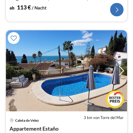
schöne moderne Küche
113
€
ab
/ Nacht
3 km von Torre del Mar
Caleta de Velez
Pre
Appartement Estaño
ab