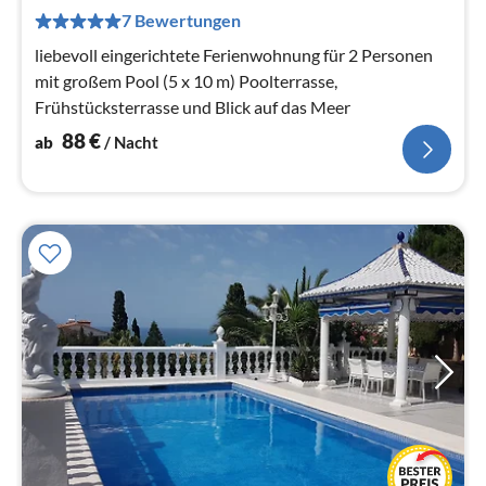
pr
7 Bewertungen
Na
liebevoll eingerichtete Ferienwohnung für 2 Personen
mit großem Pool (5 x 10 m) Poolterrasse,
Frühstücksterrasse und Blick auf das Meer
88
€
ab
/ Nacht