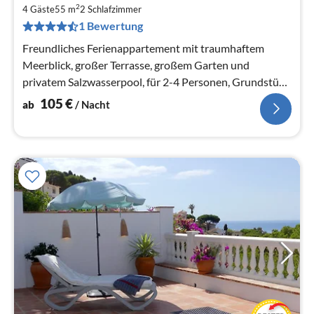
1
2
4 Gäste
55 m
2
Schlafzimmer
pr
1 Bewertung
Na
Freundliches Ferienappartement mit traumhaftem
Meerblick, großer Terrasse, großem Garten und
privatem Salzwasserpool, für 2-4 Personen, Grundstück
zur alleinigen Nutzung
105
€
ab
/ Nacht