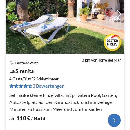
3 km von Torre del Mar
Caleta de Velez
Pre
La Sirenita
ab
1
2
4 Gäste
70 m
2
Schlafzimmer
pr
3 Bewertungen
Na
Sehr süße kleine Einzelvilla, mit privatem Pool, Garten,
Autostellplatz auf dem Grundstück, und nur wenige
Minuten zu Fuss zum Meer und zum Einkaufen
110
€
ab
/ Nacht