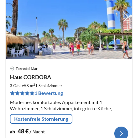
Torre del Mar
Pre
Haus CORDOBA
ab
4
2
3 Gäste
58 m
1
Schlafzimmer
pr
1 Bewertung
Na
Modernes komfortables Appartement mit 1
Wohnzimmer, 1 Schlafzimmer, integrierte Küche,
BAD/DU/WC, verglaster Balkon mit seitlichem
Kostenfreie Stornierung
Meerblick und Sicht auf die Berge für 2-3 Pers,
48
€
ab
/ Nacht