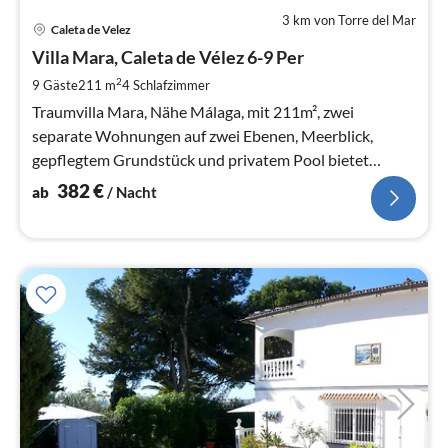
3 km von Torre del Mar
Pre
Caleta de Velez
ab
3
Villa Mara, Caleta de Vélez 6-9 Per
pr
2
9 Gäste
211 m
4
Schlafzimmer
Na
Traumvilla Mara, Nähe Málaga, mit 211m², zwei
separate Wohnungen auf zwei Ebenen, Meerblick,
gepflegtem Grundstück und privatem Pool bietet
optimalen Komfort für 6-9 Gäste
382
€
ab
/ Nacht