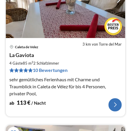
3 km von Torre del Mar
Caleta de Velez
Pre
La Gaviota
ab
1
2
4 Gäste
85 m
2
Schlafzimmer
pr
10 Bewertungen
Na
sehr gemütliches Ferienhaus mit Charme und
Traumblick in Caleta de Vélez für bis 4 Personen,
privater Pool,
113
€
ab
/ Nacht