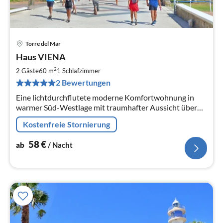
Torre del Mar
Pre
Haus VIENA
ab
5
2
2 Gäste
60 m
1
Schlafzimmer
pr
2 Bewertungen
Na
Eine lichtdurchflutete moderne Komfortwohnung in
warmer Süd-Westlage mit traumhafter Aussicht über
das Meer und den westlichen Teil von TORRE DEL MAR.
Kostenfreie Stornierung
für 2 Personen + evtl 1 Baby.
58
€
ab
/ Nacht