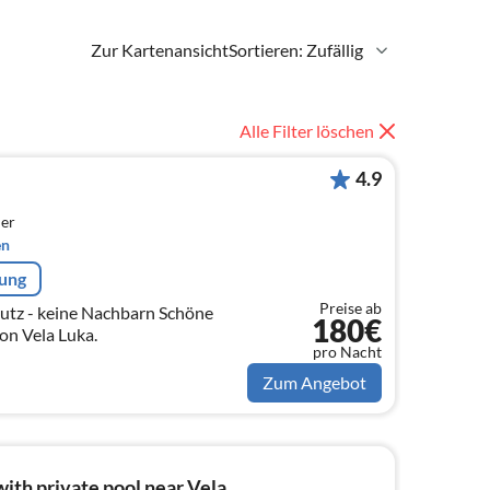
Zur Kartenansicht
Sortieren: Zufällig
Alle Filter löschen
4.9
er
en
rung
Preise ab
chutz - keine Nachbarn Schöne
180€
on Vela Luka.
pro Nacht
Zum Angebot
with private pool near Vela