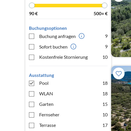
90
€
500+
€
Buchungsoptionen
9
Buchung anfragen
9
Sofort buchen
Kostenfreie Stornierung
10
Ausstattung
Pool
18
WLAN
18
Garten
15
Fernseher
10
Terrasse
17