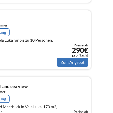
immer
rung
la Luka für bis zu 10 Personen,
Preise ab
290€
pro Nacht
Zum Angebot
l and sea view
mmer
rung
d Meerblick in Vela Luka, 170 m2,
r.
Preise ab