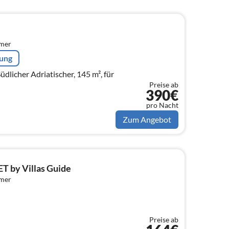
mmer
rung
Südlicher Adriatischer, 145 m², für
Preise ab
390€
pro Nacht
Zum Angebot
 by Villas Guide
mmer
Preise ab