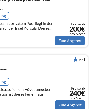
er
rung
a mit privatem Pool liegt in der
Preise ab
200€
 auf der Insel Korcula. Dieses
Platz für bis zu 5 Personen in 2
pro Nacht
Zum Angebot
5.0
immer
rung
Preise ab
ncica, auf einem Hügel, umgeben
240€
tion ist dieses Ferienhaus
pro Nacht
Zum Angebot