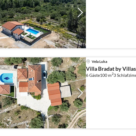
Vela Luka
Villa Bradat by Villa
2
6 Gäste
100 m
3
Schlafzi