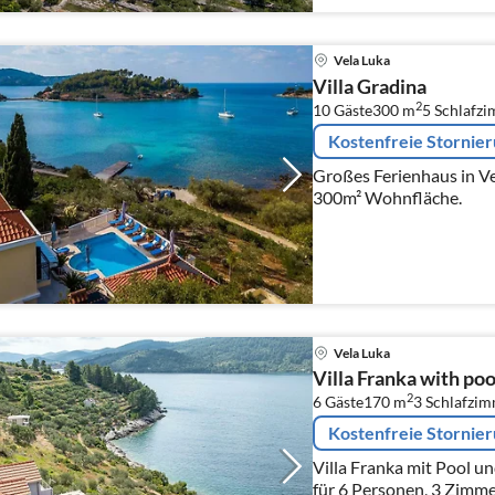
Vela Luka
Villa Gradina
2
10 Gäste
300 m
5
Schlafz
Kostenfreie Stornie
Großes Ferienhaus in Ve
300m² Wohnfläche.
Vela Luka
Villa Franka with poo
2
6 Gäste
170 m
3
Schlafzi
Kostenfreie Stornie
Villa Franka mit Pool un
für 6 Personen, 3 Zimme