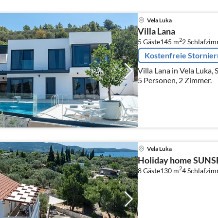
Vela Luka
Villa Lana
2
5 Gäste
145 m
2
Schlafzi
Kostenfreie Stornie
Villa Lana in Vela Luka, 
5 Personen, 2 Zimmer.
Vela Luka
Holiday home SUNSET
2
8 Gäste
130 m
4
Schlafzi