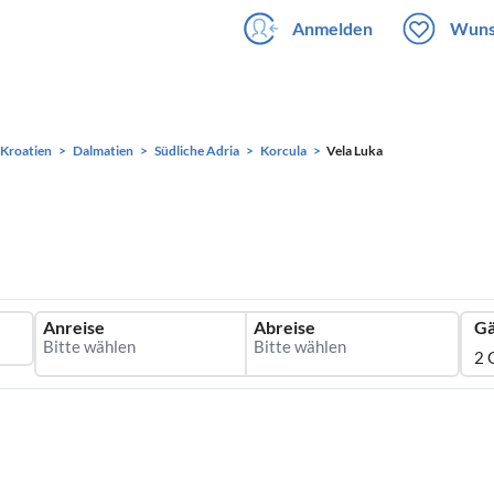
Anmelden
Wuns
Kroatien
Dalmatien
Südliche Adria
Korcula
Vela Luka
Anreise
Abreise
Gä
2 