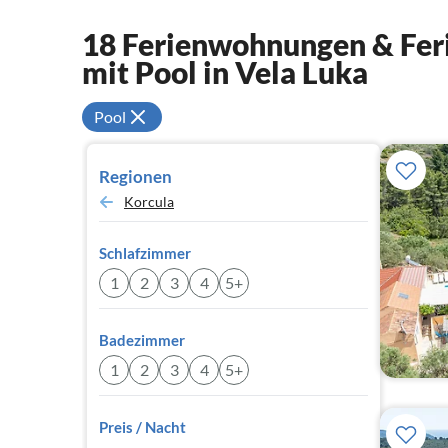
18 Ferienwohnungen & Feri
mit Pool in Vela Luka
Pool
Regionen
Korcula
Schlafzimmer
1
2
3
4
5+
Badezimmer
1
2
3
4
5+
Preis / Nacht