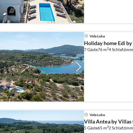
Vela Luka
Holiday home Edi by 
2
7 Gäste
76 m
4
Schlafzimm
Vela Luka
Villa Antea by Villas
2
5 Gäste
65 m
2
Schlafzimm