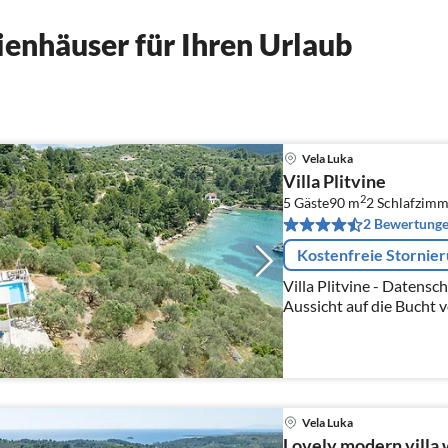
enhäuser für Ihren Urlaub
Vela Luka
Villa Plitvine
2
5 Gäste
90 m
2
Schlafzimm
2 Bewertung
Kostenfreie Stornie
Villa Plitvine - Datens
Aussicht auf die Bucht v
Vela Luka
Lovely modern villa 