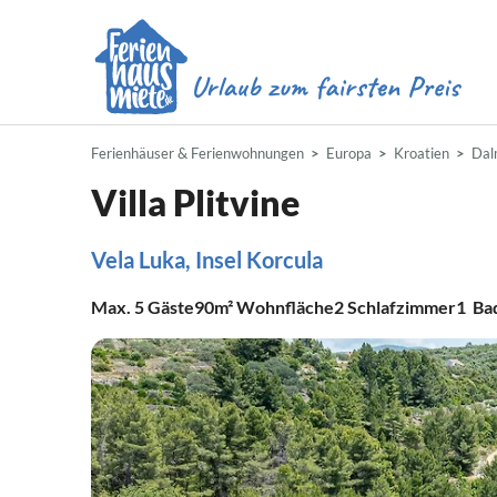
Ferienhäuser & Ferienwohnungen
Europa
Kroatien
Dal
Villa Plitvine
Vela Luka, Insel Korcula
Max.
5
Gäste
90m²
Wohnfläche
2
Schlafzimmer
1
Ba