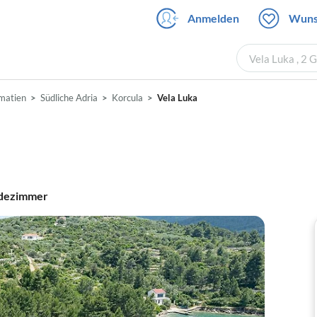
Anmelden
Wuns
Vela Luka , 2 
matien
Südliche Adria
Korcula
Vela Luka
dezimmer