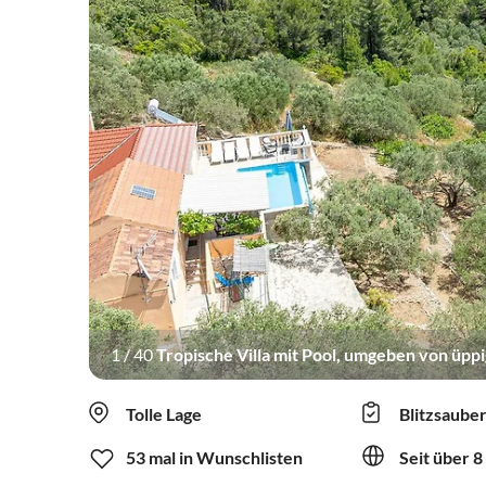
1
/
40
Tropische Villa mit Pool, umgeben von üpp
Tolle Lage
Blitzsaube
53 mal in Wunschlisten
Seit über 8