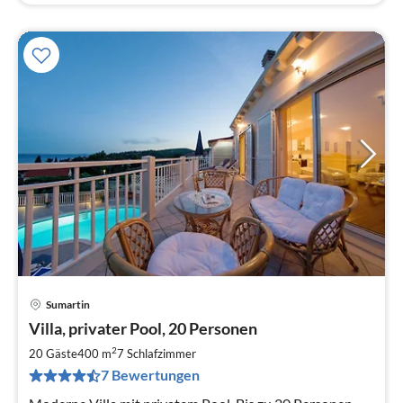
Sumartin
Pre
Villa, privater Pool, 20 Personen
ab
4
2
20 Gäste
400 m
7
Schlafzimmer
pr
7 Bewertungen
Na