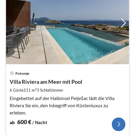
Pre
Potomje
ab
6
Villa Riviera am Meer mit Pool
pr
2
6 Gäste
211 m
3
Schlafzimmer
Na
Eingebettet auf der Halbinsel Pelješac lädt die Villa
Riviera Sie ein, den Inbegriff von Küstenluxus zu
erleben.
600
€
ab
/ Nacht