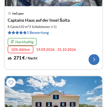
Nečujam
Pre
Captains Haus auf der Insel Šolta
ab
2
2
8 Gäste
150 m
3
Schlafzimmer (+1)
pr
1 Bewertung
Na
Nachhaltig
10% Aktion
19.09.2026 - 31.10.2026
271
€
ab
/ Nacht