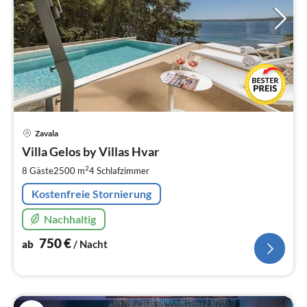
Pre
Zavala
ab
7
Villa Gelos by Villas Hvar
pr
2
8 Gäste
2500 m
4
Schlafzimmer
Na
Kostenfreie Stornierung
Nachhaltig
750
€
ab
/ Nacht