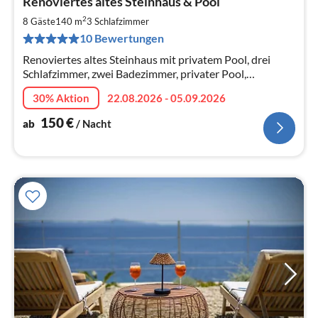
Renoviertes altes Steinhaus & Pool
ab
1
2
8 Gäste
140 m
3
Schlafzimmer
pr
10 Bewertungen
Na
Renoviertes altes Steinhaus mit privatem Pool, drei
Schlafzimmer, zwei Badezimmer, privater Pool,
Meerblick, BBQ, Terrassen, großer Parkplatz. Die
30% Aktion
22.08.2026 - 05.09.2026
Schlafzimmer sind klimatisiert.
150
€
ab
/ Nacht