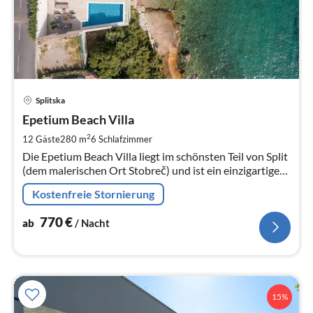
Pre
Splitska
ab
7
Epetium Beach Villa
pr
2
12 Gäste
280 m
6
Schlafzimmer
Na
Die Epetium Beach Villa liegt im schönsten Teil von Split
(dem malerischen Ort Stobreč) und ist ein einzigartiges
Ferienhaus, neu renoviert und mit allen modernen
Kostenfreie Stornierung
Annehmlichkeiten.
770
€
ab
/ Nacht
15%