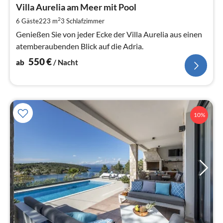
5
Villa Aurelia am Meer mit Pool
pr
2
6 Gäste
223 m
3
Schlafzimmer
Na
Genießen Sie von jeder Ecke der Villa Aurelia aus einen
atemberaubenden Blick auf die Adria.
550
€
ab
/ Nacht
10%