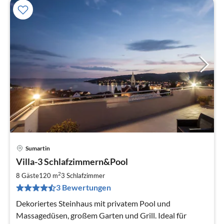
Sumartin
Pre
Villa-3 Schlafzimmern&Pool
ab
2
2
8 Gäste
120 m
3
Schlafzimmer
pr
3 Bewertungen
Na
Dekoriertes Steinhaus mit privatem Pool und
Massagedüsen, großem Garten und Grill. Ideal für