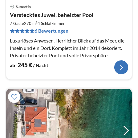
Sumartin
Pre
Verstecktes Juwel, beheizter Pool
ab
2
2
7 Gäste
270 m
4
Schlafzimmer
pr
6 Bewertungen
Na
Luxuriöses Anwesen. Herrlicher Blick auf das Meer, die
Inseln und ein Dorf. Komplett im Jahr 2014 dekoriert.
Privater beheizter Pool und volle Privatsphäre.
245
€
ab
/ Nacht