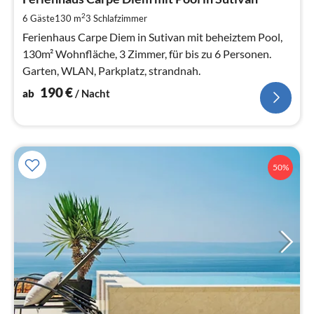
1
pr
2
6 Gäste
130 m
3
Schlafzimmer
Na
Ferienhaus Carpe Diem in Sutivan mit beheiztem Pool,
130m² Wohnfläche, 3 Zimmer, für bis zu 6 Personen.
Garten, WLAN, Parkplatz, strandnah.
190
€
ab
/ Nacht
50%