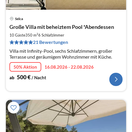
Selca
Pre
Große Villa mit beheiztem Pool *Abendessen
ab
5
2
10 Gäste
350 m
6
Schlafzimmer
pr
21 Bewertungen
Na
Villa mit Infinity-Pool, sechs Schlafzimmern, großer
Terrasse und geräumigem Wohnzimmer mit Küche.
50% Aktion
16.08.2026 - 22.08.2026
500
€
ab
/ Nacht