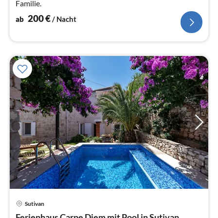
Familie.
200
€
ab
/ Nacht
Pre
Sutivan
ab
Ferienhaus Carpe Diem mit Pool in Sutivan