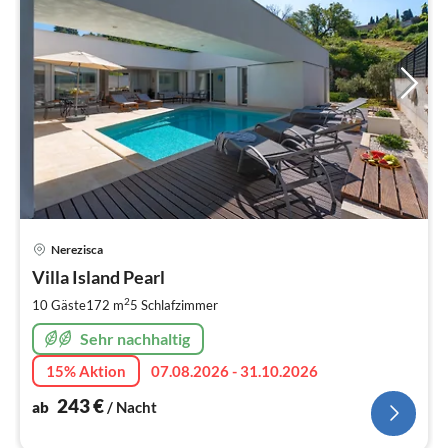
Pre
Nerezisca
ab
2
Villa Island Pearl
pr
2
10 Gäste
172 m
5
Schlafzimmer
Na
Sehr nachhaltig
15% Aktion
07.08.2026 - 31.10.2026
243
€
ab
/ Nacht