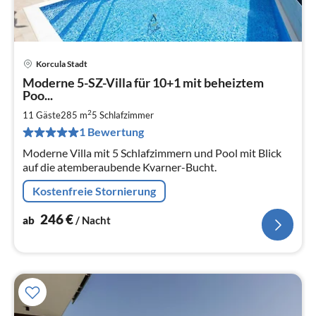
Korcula Stadt
Pre
Moderne 5-SZ-Villa für 10+1 mit beheiztem
ab
Poo...
2
2
11 Gäste
285 m
5
Schlafzimmer
pr
Na
1 Bewertung
Moderne Villa mit 5 Schlafzimmern und Pool mit Blick
auf die atemberaubende Kvarner-Bucht.
Kostenfreie Stornierung
246
€
ab
/ Nacht