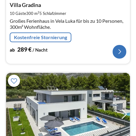
ab
2
Villa Gradina
pr
2
10 Gäste
300 m
5
Schlafzimmer
Na
Großes Ferienhaus in Vela Luka für bis zu 10 Personen,
300m² Wohnfläche.
Kostenfreie Stornierung
289
€
ab
/ Nacht