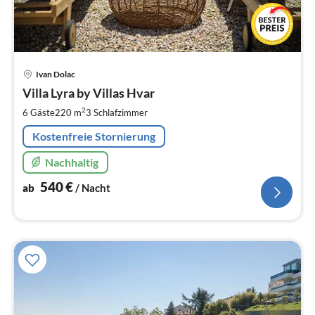
Pre
Ivan Dolac
ab
5
Villa Lyra by Villas Hvar
pr
2
6 Gäste
220 m
3
Schlafzimmer
Na
Kostenfreie Stornierung
Nachhaltig
540
€
ab
/ Nacht