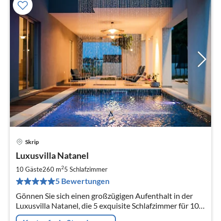
Skrip
Pre
Luxusvilla Natanel
ab
3
2
10 Gäste
260 m
5
Schlafzimmer
pr
5 Bewertungen
Na
Gönnen Sie sich einen großzügigen Aufenthalt in der
Luxusvilla Natanel, die 5 exquisite Schlafzimmer für 10,
inmitten des historischen kroatischen Škrip auf der Insel