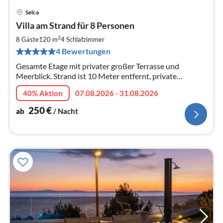
Selca
Pre
Villa am Strand für 8 Personen
ab
2
2
8 Gäste
120 m
4
Schlafzimmer
pr
4 Bewertungen
Na
Gesamte Etage mit privater großer Terrasse und
Meerblick. Strand ist 10 Meter entfernt, private
Ankerboje, vier Schlafzimmer, drei Badezimmer, Grill, ...
40% Aktion
07.08.2026 - 31.08.2026
250
€
ab
/ Nacht