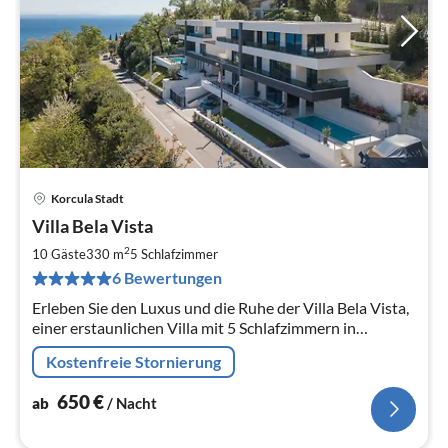
Korcula Stadt
Pre
Villa Bela Vista
ab
6
2
10 Gäste
330 m
5
Schlafzimmer
pr
6 Bewertungen
Na
Erleben Sie den Luxus und die Ruhe der Villa Bela Vista,
einer erstaunlichen Villa mit 5 Schlafzimmern in
Strandnähe, mit beheiztem Pool und Whirlpool, ideal für
Kostenfreie Stornierung
Gruppen von bis zu...
650
€
ab
/ Nacht