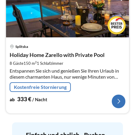
Pre
Splitska
ab
3
Holiday Home Zarello with Private Pool
pr
2
8 Gäste
150 m
1
Schlafzimmer
Na
Entspannen Sie sich und genießen Sie Ihren Urlaub in
diesem charmanten Haus, nur wenige Minuten von
Splits Stränden entfernt!
Kostenfreie Stornierung
333
€
ab
/ Nacht
Einfach und ehrlich - Buchen