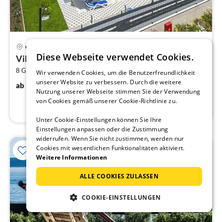
Pre
Orebic
ab
Diese Webseite verwendet Cookies.
Villa Mi – moderne Villa mit Pool
3
2
8 Gäste
333 m
4
Schlafzimmer
pr
Wir verwenden Cookies, um die Benutzerfreundlichkeit
unserer Website zu verbessern. Durch die weitere
Na
398
€
ab
/ Nacht
Nutzung unserer Webseite stimmen Sie der Verwendung
von Cookies gemäß unserer Cookie-Richtlinie zu.
Unter Cookie-Einstellungen können Sie Ihre
Einstellungen anpassen oder die Zustimmung
widerrufen. Wenn Sie nicht zustimmen, werden nur
Cookies mit wesentlichen Funktionalitäten aktiviert.
Weitere Informationen
ALLE COOKIES ZULASSEN
COOKIE-EINSTELLUNGEN