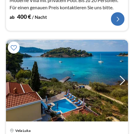
Moderne Villa mit privatem Pool. Bis zu 20 Personen.
Für einen genauen Preis kontaktieren Sie uns bitte.
400
€
ab
/ Nacht
Pre
Vela Luka