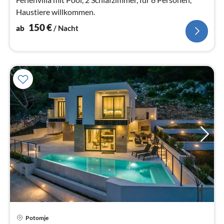
Haustiere willkommen.
150
€
ab
/ Nacht
Pre
Potomje
ab