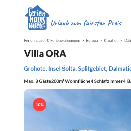
Ferienhäuser & Ferienwohnungen
Europa
Kroatien
Dal
Villa ORA
Grohote, Insel Šolta, Splitgebiet, Dalmat
Max.
8
Gäste
200m²
Wohnfläche
4
Schlafzimmer
4
B
10%