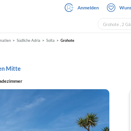
Anmelden
Wuns
Grohote , 2 G
matien
Südliche Adria
Solta
Grohote
ien Mitte
adezimmer