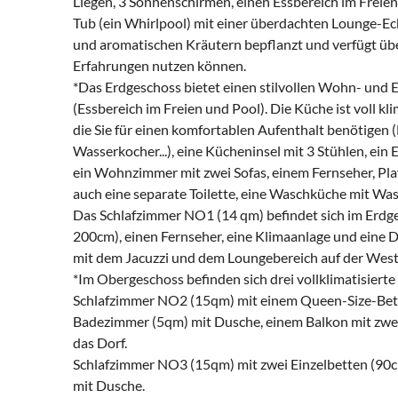
Liegen, 3 Sonnenschirmen, einen Essbereich im Freien 
Tub (ein Whirlpool) mit einer überdachten Lounge-Ec
und aromatischen Kräutern bepflanzt und verfügt über 
Erfahrungen nutzen können.
*Das Erdgeschoss bietet einen stilvollen Wohn- und
(Essbereich im Freien und Pool). Die Küche ist voll kl
die Sie für einen komfortablen Aufenthalt benötigen
Wasserkocher...), eine Kücheninsel mit 3 Stühlen, ein E
ein Wohnzimmer mit zwei Sofas, einem Fernseher, Pla
auch eine separate Toilette, eine Waschküche mit Wa
Das Schlafzimmer NO1 (14 qm) befindet sich im Erdg
200cm), einen Fernseher, eine Klimaanlage und eine 
mit dem Jacuzzi und dem Loungebereich auf der West
*Im Obergeschoss befinden sich drei vollklimatisierte
Schlafzimmer NO2 (15qm) mit einem Queen-Size-Bett
Badezimmer (5qm) mit Dusche, einem Balkon mit zwei 
das Dorf.
Schlafzimmer NO3 (15qm) mit zwei Einzelbetten (90
mit Dusche.