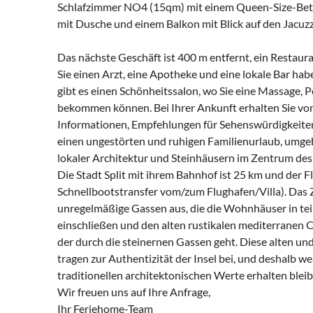
Schlafzimmer NO4 (15qm) mit einem Queen-Size-Bett
mit Dusche und einem Balkon mit Blick auf den Jacuz
Das nächste Geschäft ist 400 m entfernt, ein Restau
Sie einen Arzt, eine Apotheke und eine lokale Bar habe
gibt es einen Schönheitssalon, wo Sie eine Massage, 
bekommen können. Bei Ihrer Ankunft erhalten Sie vo
Informationen, Empfehlungen für Sehenswürdigkeiten u
einen ungestörten und ruhigen Familienurlaub, umg
lokaler Architektur und Steinhäusern im Zentrum des
Die Stadt Split mit ihrem Bahnhof ist 25 km und der F
Schnellbootstransfer vom/zum Flughafen/Villa). Das 
unregelmäßige Gassen aus, die die Wohnhäuser in tei
einschließen und den alten rustikalen mediterranen
der durch die steinernen Gassen geht. Diese alten u
tragen zur Authentizität der Insel bei, und deshalb w
traditionellen architektonischen Werte erhalten bleib
Wir freuen uns auf Ihre Anfrage,
Ihr Feriehome-Team