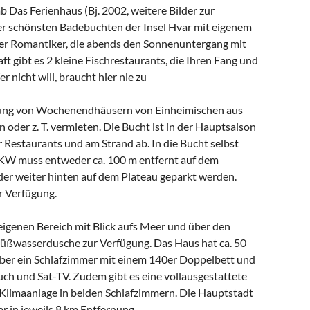
 Das Ferienhaus (Bj. 2002, weitere Bilder zur
 der schönsten Badebuchten der Insel Hvar mit eigenem
der Romantiker, die abends den Sonnenuntergang mit
t gibt es 2 kleine Fischrestaurants, die Ihren Fang und
 nicht will, braucht hier nie zu
lung von Wochenendhäusern von Einheimischen aus
oder z. T. vermieten. Die Bucht ist in der Hauptsaison
er Restaurants und am Strand ab. In die Bucht selbst
PKW muss entweder ca. 100 m entfernt auf dem
der weiter hinten auf dem Plateau geparkt werden.
r Verfügung.
eigenen Bereich mit Blick aufs Meer und über den
Süßwasserdusche zur Verfügung. Das Haus hat ca. 50
ber ein Schlafzimmer mit einem 140er Doppelbett und
h und Sat-TV. Zudem gibt es eine vollausgestattete
Klimaanlage in beiden Schlafzimmern. Die Hauptstadt
ar in jeweils 8 km Entfernung.