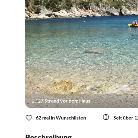
1
/
27
Strand vor dem Haus
62 mal in Wunschlisten
Seit über 1
Beschreibung