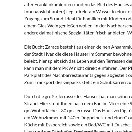
alter Franklinkaminofen runden das Bild des Hauses ab
Innenansicht unter:) liegt direkt am Wasser in einer
Zugang zum Strand. Ideal für Familien mit Kindern o
einem Glas Wein genießen wollen. In der Nachbarschaf
andere dalmatinische Spezialitäten frisch anbieten. Wer
Die Bucht Zarace besteht aus einer kleinen Ansamm
der Stadt Hvar, die diese Häuser im Sommer bewohnen 
belebt, hier spielt sich das Leben auf den Terrassen d
kann man mit dem PKW nicht direkt einfahren. Der 
Parkplatz des Nachbarrestaurants gegen abgestellt o
Zum Transport des Gepäcks steht ein Schubkarren zu
Durch die große Terrasse des Hauses hat man seinen 
Strand. Hier steht Ihnen nach dem Bad im Meer eine 
qm Wohnfläche + 30 qm Terrasse. Das Haus verfügt ü
ein Wohnzimmer mit 140er Doppelbett und einerC ouc
Küche mit Essbereich sowie ein Bad/WC mit Dusche. 
Hvar und der Fährhafen
Starigrad
liegen gut erreichb