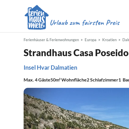
Ferienhäuser & Ferienwohnungen
Europa
Kroatien
Dal
Strandhaus Casa Poseid
Insel Hvar Dalmatien
Max.
4
Gäste
50m²
Wohnfläche
2
Schlafzimmer
1
Ba