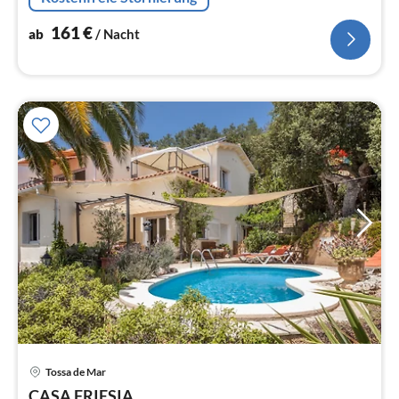
161
€
ab
/ Nacht
Tossa de Mar
Pre
CASA FRIESIA