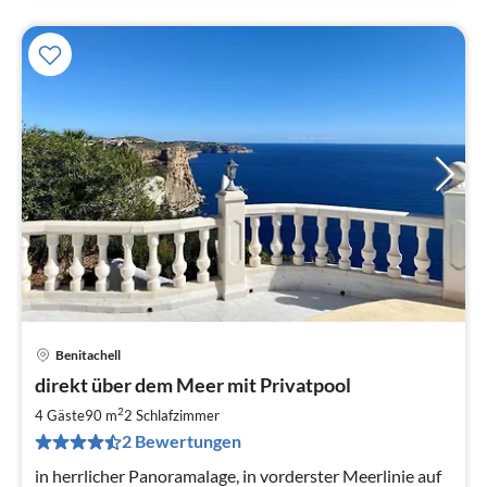
Benitachell
Pre
direkt über dem Meer mit Privatpool
ab
1
2
4 Gäste
90 m
2
Schlafzimmer
pr
2 Bewertungen
Na
in herrlicher Panoramalage, in vorderster Meerlinie auf