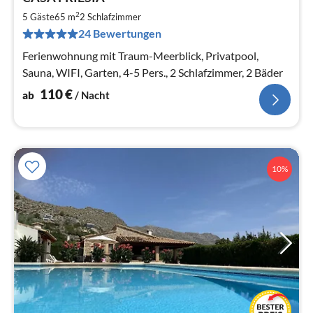
ab
1
2
5 Gäste
65 m
2
Schlafzimmer
pr
24 Bewertungen
Na
Ferienwohnung mit Traum-Meerblick, Privatpool,
Sauna, WIFI, Garten, 4-5 Pers., 2 Schlafzimmer, 2 Bäder
110
€
ab
/ Nacht
10%