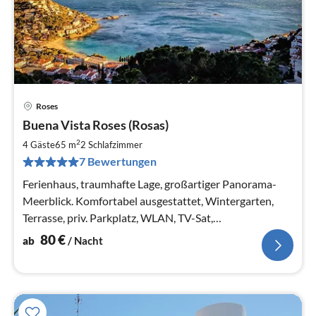
Roses
Pre
Buena Vista Roses (Rosas)
ab
8
2
4 Gäste
65 m
2
Schlafzimmer
pr
7 Bewertungen
Na
Ferienhaus, traumhafte Lage, großartiger Panorama-
Meerblick. Komfortabel ausgestattet, Wintergarten,
Terrasse, priv. Parkplatz, WLAN, TV-Sat,
Gemeinschaftspool nah beim Haus.
80
€
ab
/ Nacht