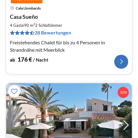
Cala Llombards
Pre
Casa Sueño
ab
1
2
4 Gäste
90 m
2
Schlafzimmer
pr
28 Bewertungen
Na
Freistehendes Chalet für bis zu 4 Personen in
Strandnähe mit Meerblick
176
€
ab
/ Nacht
30%