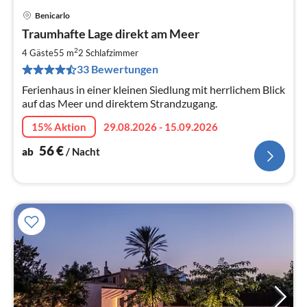
Benicarlo
Pre
Traumhafte Lage direkt am Meer
ab
5
2
4 Gäste
55 m
2
Schlafzimmer
pr
33 Bewertungen
Na
Ferienhaus in einer kleinen Siedlung mit herrlichem Blick
auf das Meer und direktem Strandzugang.
15% Aktion
29.08.2026 - 15.09.2026
56
€
ab
/ Nacht