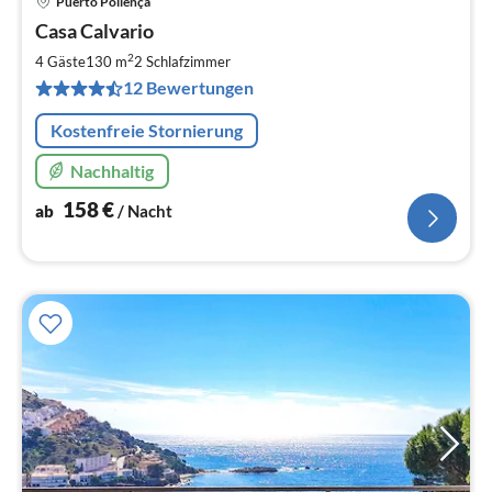
Puerto Pollença
Pre
Casa Calvario
ab
1
2
4 Gäste
130 m
2
Schlafzimmer
pr
12 Bewertungen
Na
Kostenfreie Stornierung
Nachhaltig
158
€
ab
/ Nacht