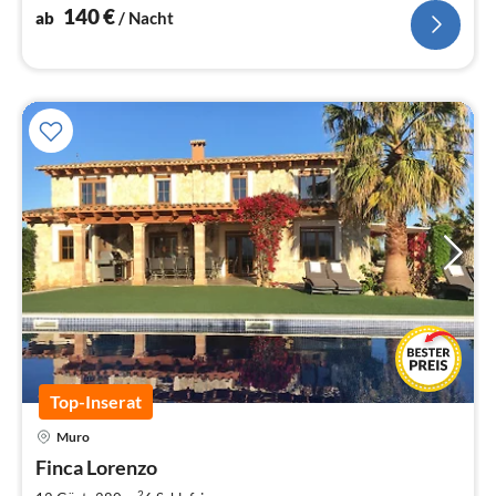
FRÜHBUCHER-RABATT: 10%
140
€
ab
/ Nacht
Top-Inserat
Muro
Pre
Finca Lorenzo
ab
2