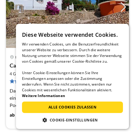
Diese Webseite verwendet Cookies.
Wir verwenden Cookies, um die Benutzerfreundlichkeit
unserer Website zu verbessern. Durch die weitere
Nutzung unserer Webseite stimmen Sie der Verwendung
Monte Pego
von Cookies gemäß unserer Cookie-Richtlinie zu.
Pre
Casa Relojero AT - 441470 - A
ab
1
Unter Cookie-Einstellungen können Sie Ihre
2
4 Gäste
120 m
2
Schlafzimmer
Einstellungen anpassen oder die Zustimmung
pr
4 Bewertungen
widerrufen. Wenn Sie nicht zustimmen, werden nur
Na
Cookies mit wesentlichen Funktionalitäten aktiviert.
Das Ferienhaus, 120 m*, ist komplett und gemütlich
Weitere Informationen
eingerichtet. Der gr. Garten mit einem neuen 8*4 gr.
Pool, verspricht zahlreiche gemütliche Stunden im
ALLE COOKIES ZULASSEN
Freien.
138
€
ab
/ Nacht
COOKIE-EINSTELLUNGEN