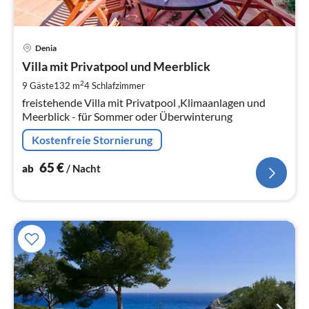
Pre
Denia
ab
6
Villa mit Privatpool und Meerblick
pr
2
9 Gäste
132 m
4
Schlafzimmer
Na
freistehende Villa mit Privatpool ,Klimaanlagen und
Meerblick - für Sommer oder Überwinterung
Kostenfreie Stornierung
65
€
ab
/ Nacht