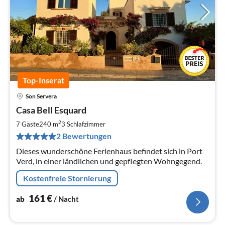
Top-Inserat
Son Servera
Pre
Casa Bell Esquard
ab
1
2
7 Gäste
240 m
3
Schlafzimmer
pr
2 Bewertungen
Na
Dieses wunderschöne Ferienhaus befindet sich in Port
Verd, in einer ländlichen und gepflegten Wohngegend.
Kostenfreie Stornierung
161
€
ab
/ Nacht