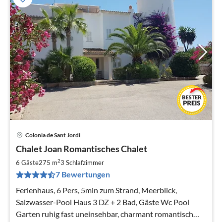
Colonia de Sant Jordi
Pre
Chalet Joan Romantisches Chalet
ab
1
2
6 Gäste
275 m
3
Schlafzimmer
pr
7 Bewertungen
Na
Ferienhaus, 6 Pers, 5min zum Strand, Meerblick,
Salzwasser-Pool Haus 3 DZ + 2 Bad, Gäste Wc Pool
Garten ruhig fast uneinsehbar, charmant romantisch