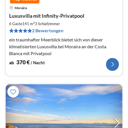
Moraira
Pre
Luxusvilla mit Infinity-Privatpool
ab
3
2
6 Gäste
141 m
3
Schlafzimmer
pr
2 Bewertungen
Na
ein traumhafter Meerblick bietet sich von dieser
klimatisierten Luxusvilla bei Moraira an der Costa
Blanca mit Privatpool
370
€
ab
/ Nacht