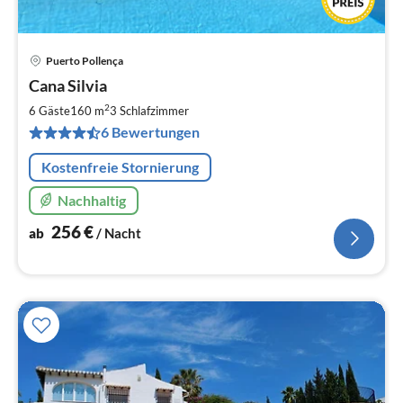
Puerto Pollença
Pre
Cana Silvia
ab
2
2
6 Gäste
160 m
3
Schlafzimmer
pr
6 Bewertungen
Na
Kostenfreie Stornierung
Nachhaltig
256
€
ab
/ Nacht