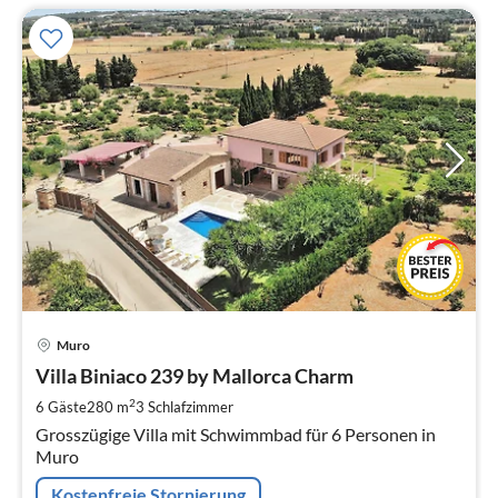
Pre
Muro
ab
1
Villa Biniaco 239 by Mallorca Charm
pr
2
6 Gäste
280 m
3
Schlafzimmer
Na
Grosszügige Villa mit Schwimmbad für 6 Personen in
Muro
Kostenfreie Stornierung