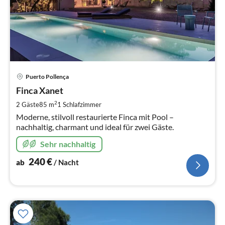
Pre
Puerto Pollença
ab
2
Finca Xanet
pr
2
2 Gäste
85 m
1
Schlafzimmer
Na
Moderne, stilvoll restaurierte Finca mit Pool –
nachhaltig, charmant und ideal für zwei Gäste.
Sehr nachhaltig
240
€
ab
/ Nacht