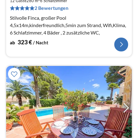
3
12 Gäste
280 m
6
Schlafzimmer
pr
2 Bewertungen
Na
Stilvolle Finca, großer Pool
4,5x14m,kinderfreundlich,5min zum Strand, Wifi,Klima,
6 Schlafzimmer, 4 Bäder , 2 zusätzliche WC,
323
€
ab
/ Nacht