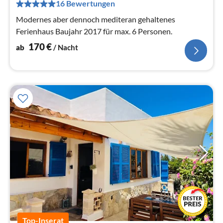
pr
16 Bewertungen
Na
Modernes aber dennoch mediteran gehaltenes
Ferienhaus Baujahr 2017 für max. 6 Personen.
170
€
ab
/ Nacht
Top-Inserat