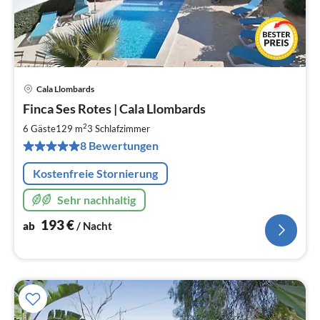
Cala Llombards
Pre
Finca Ses Rotes | Cala Llombards
ab
1
2
6 Gäste
129 m
3
Schlafzimmer
pr
8 Bewertungen
Na
Kostenfreie Stornierung
Sehr nachhaltig
193
€
ab
/ Nacht