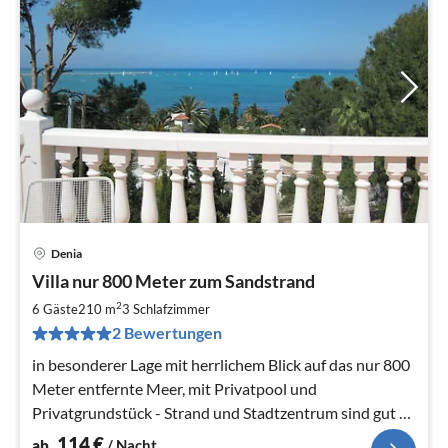
Denia
Pre
Villa nur 800 Meter zum Sandstrand
ab
1
2
6 Gäste
210 m
3
Schlafzimmer
pr
2 Bewertungen
Na
in besonderer Lage mit herrlichem Blick auf das nur 800
Meter entfernte Meer, mit Privatpool und
Privatgrundstück - Strand und Stadtzentrum sind gut zu
Fuß zu erreichen ....
114
€
ab
/ Nacht