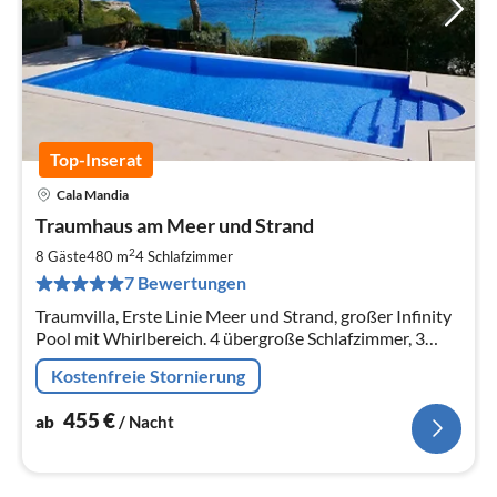
Top-Inserat
Cala Mandia
Pre
Traumhaus am Meer und Strand
ab
4
2
8 Gäste
480 m
4
Schlafzimmer
pr
7 Bewertungen
Na
Traumvilla, Erste Linie Meer und Strand, großer Infinity
Pool mit Whirlbereich. 4 übergroße Schlafzimmer, 3
Luxus-Bäder davon 2 mit Whirlpool,Terrassen 250 qm.
Kostenfreie Stornierung
455
€
ab
/ Nacht