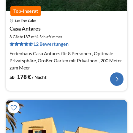
Top-Inserat
Les Tres Cales
Pre
Casa Antares
ab
1
2
8 Gäste
187 m
4
Schlafzimmer
pr
12 Bewertungen
Na
Ferienhaus Casa Antares für 8 Personen , Optimale
Privatsphäre, Großer Garten mit Privatpool, 200 Meter
zum Meer
178
€
ab
/ Nacht