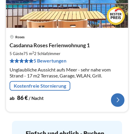
Roses
Pre
Casdanna Roses Ferienwohnung 1
ab
8
2
5 Gäste
75 m
2
Schlafzimmer
pr
5 Bewertungen
Na
Unglaubliche Aussicht aufs Meer - sehr nahe vom
Strand - 17 m2 Terrasse, Garage, WLAN, Grill.
Kostenfreie Stornierung
86
€
ab
/ Nacht
Einfach und ehrlich - Buchen