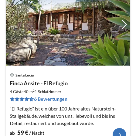
Santa Lucia
Pre
Finca Ansite - El Refugio
ab
5
2
4 Gäste
40 m
1
Schlafzimmer
pr
6 Bewertungen
Na
“El Refugio” ist ein über 100 Jahre altes Naturstein-
Stallgebäude, welches von uns, liebevoll und bis ins
Detail, restauriert und ausgebaut wurde.
59
€
ab
/ Nacht