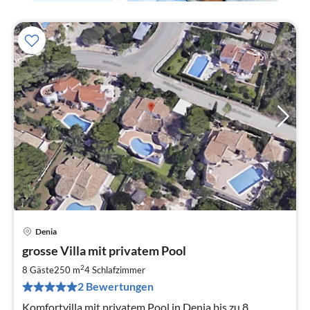
Denia
Pre
grosse Villa mit privatem Pool
ab
5
2
8 Gäste
250 m
4
Schlafzimmer
pr
2 Bewertungen
Na
Komfortvilla mit privatem Pool in Denia bis zu 8