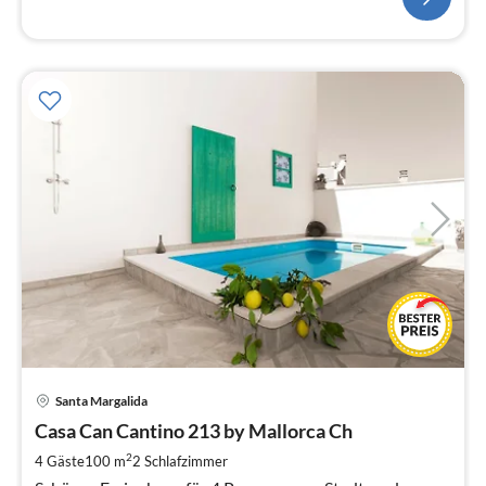
Pre
Santa Margalida
ab
1
Casa Can Cantino 213 by Mallorca Ch
pr
2
4 Gäste
100 m
2
Schlafzimmer
Na