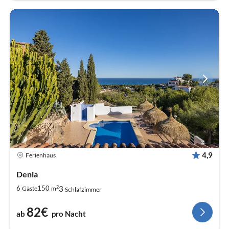
4,9
Ferienhaus
Denia
2
3
6
150
Gäste
m
Schlafzimmer
82€
ab
pro Nacht