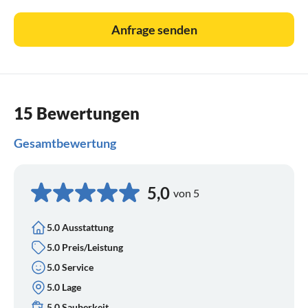
Desweiteren finden Sie im Umkreis von 30km 6 Golfpaletze,
Im bergigen Hinterland von Denia finden Sie wunderbare
Anfrage senden
Wanderziele, anspruchsvolle Fahrradstrecken,
tolle Möglichkeiten fuer Motorradtouren.
15 Bewertungen
Gesamtbewertung
5,0
von 5
5.0 Ausstattung
5.0 Preis/Leistung
5.0 Service
5.0 Lage
5.0 Sauberkeit