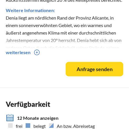
Weitere Informationen:
Denia liegt am nördlichen Rand der Provinz Alicante, in
einem sonnenverwöhnten Gebiet, wo ein warmes und
äußerst angenehmes Klima mit einer durchschnittlichen
Jahrestemperatur von 20° herrscht. Denia hebt sich ab von
anderen Orten durch die Schönheit seiner Strände, seinen
weiterlesen
urigen Stadtkern, der von der Burg majestätisch überragt
wird und wegen dem Berg Montgó, der zusammen mit der
Anfrage senden
umliegenden Landschaft zum Naturpark erklärt wurde. Das
Kommen und Gehen der Fischerboote, die den Tagesablauf
im Hafen bestimmen und Denia mit dem Besten, was das
Meer zu bieten hat versorgen, macht die Stadt zu einer
gastronomischen Hochburg.
Verfügbarkeit
Denia und Umgebung lassen keine Wünsche offen was
Wassersport Aktivitäten angeht.
12 Monate anzeigen
Von Surfen bis Tauchen, von Jetski bis Segeln.
frei
belegt
An bzw. Abreisetag