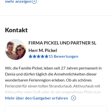
mehr anzeigen
Kontakt
FIRMA PICKEL UND PARTNER SL
Herr M. Pickel
15 Bewertungen
Wir, die Familie Pickel, leben seit 27 Jahren permanent in
Denia und dürfen täglich die Annehmlichkeiten dieser
wunderbaren Ferienregion erleben. Ob als schönes
Ferienziel für einen tollen Strandurlaub, Aktivurlaub mit
Kitesurfen oder Golf, oder als ein angenehmer Platz zum
Überwintern, Denia bietet etwas für jeden Urlaubertyp. Wir
Mehr über den Gastgeber erfahren
stehen unseren Mietern gerne mit Rat und Tat zur Seite und
geben wertvolle Tipps.