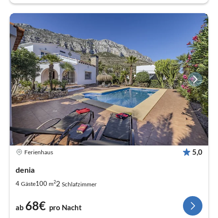
5,0
Ferienhaus
denia
2
2
4
100
Gäste
m
Schlafzimmer
68€
ab
pro Nacht