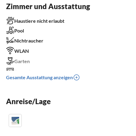
Zimmer und Ausstattung
Haustiere nicht erlaubt
Pool
Nichtraucher
WLAN
Garten
Fernseher
Gesamte Ausstattung anzeigen
Terrasse
Spülmaschine
Anreise/Lage
Waschmaschine