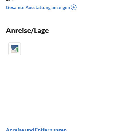
Fernseher
Gesamte Ausstattung anzeigen
Terrasse
Spülmaschine
Anreise/Lage
Waschmaschine
Anreise und Entfernungen