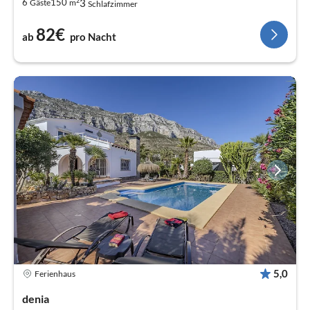
2
3
6
150
Gäste
m
Schlafzimmer
82€
ab
pro Nacht
5,0
Ferienhaus
denia