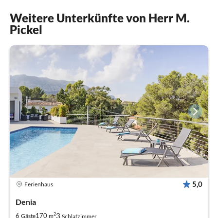
Weitere Unterkünfte von Herr M.
Pickel
5,0
Ferienhaus
Denia
2
3
6
170
Gäste
m
Schlafzimmer