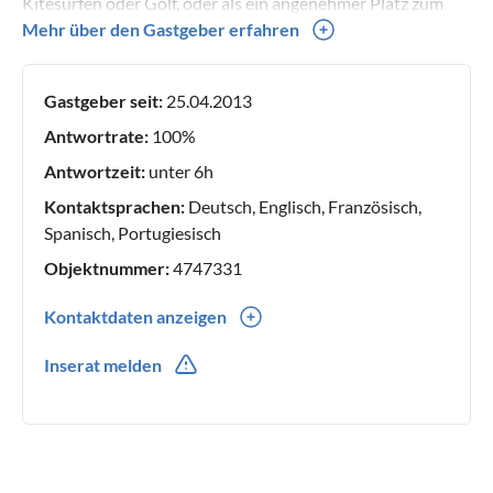
Kitesurfen oder Golf, oder als ein angenehmer Platz zum
Überwintern, Denia bietet etwas für jeden Urlaubertyp. Wir
Mehr über den Gastgeber erfahren
stehen unseren Mietern gerne mit Rat und Tat zur Seite und
geben wertvolle Tipps.
Gastgeber seit:
25.04.2013
Antwortrate:
100%
Antwortzeit:
unter 6h
Kontaktsprachen:
Deutsch, Englisch, Französisch,
Spanisch, Portugiesisch
Objektnummer:
4747331
Kontaktdaten anzeigen
0034(0) 965947242
Inserat melden