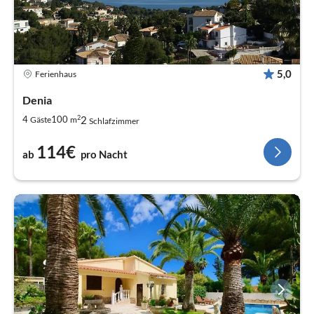
5,0
Ferienhaus
Denia
2
2
4
100
Gäste
m
Schlafzimmer
114€
ab
pro Nacht