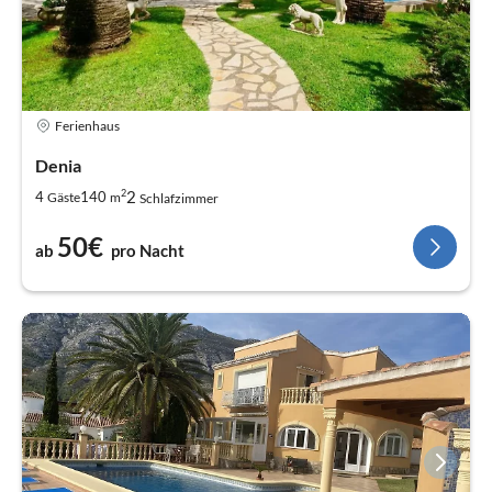
Ferienhaus
Denia
2
2
4
140
Gäste
m
Schlafzimmer
50€
ab
pro Nacht