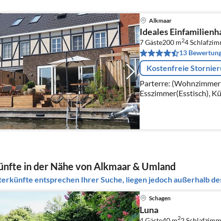
Alkmaar
Ideales Einfamilien
2
7 Gäste
200 m
4
Schlafzi
13 Bewertun
Kostenfreie Stornie
Parterre: (Wohnzimmer(T
Esszimmer(Esstisch), K
Mikrowelle, Spülmaschi
nfte in der Nähe von Alkmaar & Umland
erkünfte entsprechen Ihrer Suche, liegen jedoch außerhalb des
Schagen
Luna
2
4 Gäste
40 m
2
Schlafzimm