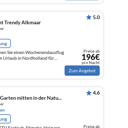
5.0
t Trendy Alkmaar
er
rung
Preise ab
nen Sie einen Wochenendausflug
196€
en Urlaub in Nordholland für
pro Nacht
, dann sind Sie bei uns genau
Zum Angebot
4.6
Garten mitten in der Natu...
er
gen
rung
Preise ab
V, Esstisch, Sitzecke, Heizung,