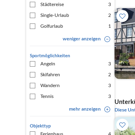
Städtereise
3
Single-Urlaub
2
Golfurlaub
1
weniger anzeigen
Sportmöglichkeiten
Angeln
3
Skifahren
2
Wandern
3
Tennis
3
Unterkü
mehr anzeigen
Diese Unt
Objekttyp
Ferienhaus
4