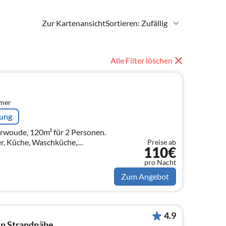
Zur Kartenansicht
Sortieren: Zufällig
Alle Filter löschen
mmer
rung
arwoude, 120m² für 2 Personen.
, Küche, Waschküche,
Preise ab
110€
mmer. Das Haus wird von Samstag
pro Nacht
Zum Angebot
4.9
in Strandnähe