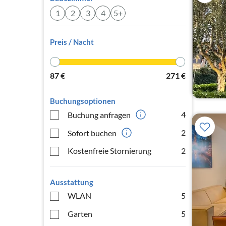
1
2
3
4
5+
Preis / Nacht
87
€
271
€
Buchungsoptionen
4
Buchung anfragen
2
Sofort buchen
Kostenfreie Stornierung
2
Ausstattung
WLAN
5
Garten
5