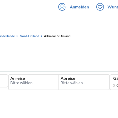
Anmelden
Wuns
iederlande
Nord-Holland
Alkmaar & Umland
Anreise
Abreise
Gä
2 