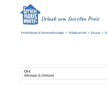
Ferienhäuser & Ferienwohnungen
Urlaub am See
Europa
N
Ferienhausmiete
Ort
logo