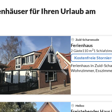
nhäuser für Ihren Urlaub am
Zuid-Scharwoude
Ferienhaus
2
2 Gäste
110 m
1
Schlafzi
Kostenfreie Stornie
Ferienhaus in Zuid-Sch
Wohnzimmer, Esszimmer
Badezimmer, 1 Schlafzi
bis Samstag vermietet.
Heiloo
Freistehendes Haus 