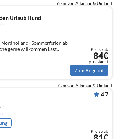
6 km von Alkmaar & Umland
nden Urlaub Hund
er
che gerne willkommen Last
Preise ab
84€
Tage frei
pro Nacht
Zum Angebot
7 km von Alkmaar & Umland
4.7
er
en
rung
Preise ab
81€