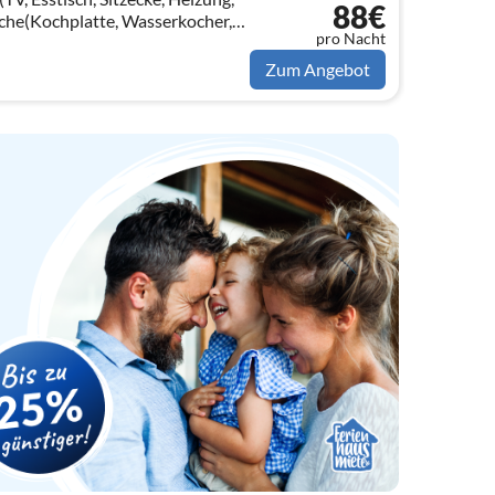
88€
üche(Kochplatte, Wasserkocher,
pro Nacht
eemaschine, Mikrowelle,
, ...
Zum Angebot