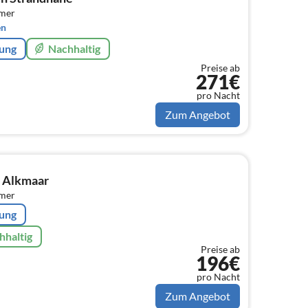
mmer
en
rung
Nachhaltig
Preise ab
271€
pro Nacht
Zum Angebot
 Alkmaar
mmer
rung
hhaltig
Preise ab
196€
pro Nacht
Zum Angebot