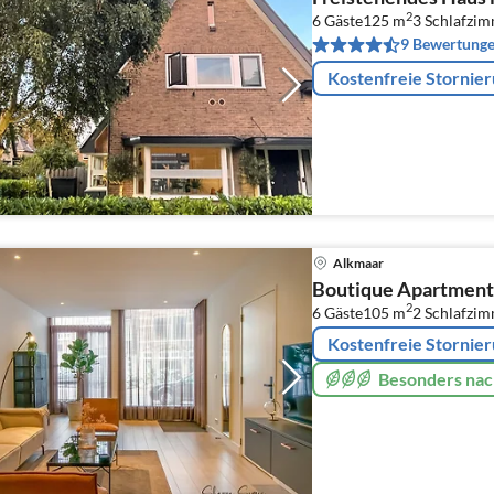
2
6 Gäste
125 m
3
Schlafzi
9 Bewertung
Kostenfreie Stornie
Alkmaar
Boutique Apartment
2
6 Gäste
105 m
2
Schlafzi
Kostenfreie Stornie
Besonders nac