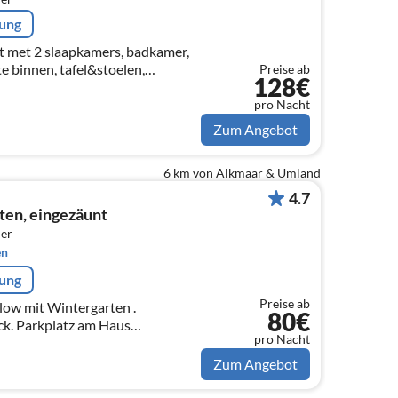
rung
 met 2 slaapkamers, badkamer,
te binnen, tafel&stoelen,
Preise ab
128€
ernet, buitentuinset met parasol,
pro Nacht
Zum Angebot
6 km von Alkmaar & Umland
4.7
en, eingezäunt
er
en
rung
Preise ab
low mit Wintergarten .
80€
k. Parkplatz am Haus
pro Nacht
m Haus
Zum Angebot