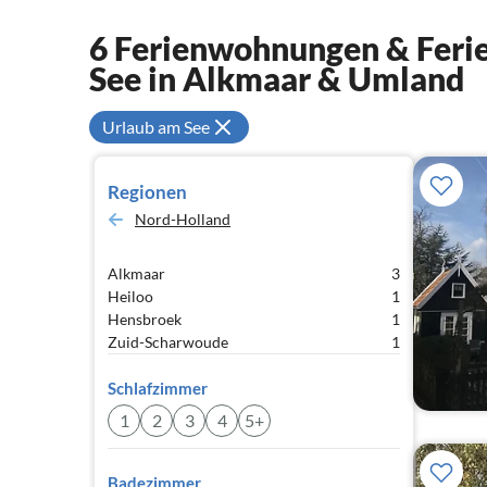
6 Ferienwohnungen & Ferie
See in Alkmaar & Umland
Urlaub am See
Regionen
Nord-Holland
Alkmaar
3
Heiloo
1
Hensbroek
1
Zuid-Scharwoude
1
Schlafzimmer
1
2
3
4
5+
Badezimmer