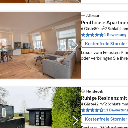
Alkmaar
Penthouse Apartmen
2
6 Gäste
80 m
2
Schlafzimm
1 Bewertung
Kostenfreie Stornie
Luxus vom Feinsten Pla
oder verbringen Sie Ihr
einen längeren Zeitraum
richtig!
Hensbroek
Ruhige Residenz mit 
2
4 Gäste
42 m
2
Schlafzimm
11 Bewertun
Kostenfreie Stornie
Parterre: (Wohnzimmer(T