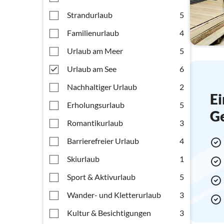
Strandurlaub
5
Familienurlaub
4
Urlaub am Meer
5
Urlaub am See
6
Nachhaltiger Urlaub
2
Ei
Erholungsurlaub
5
G
Romantikurlaub
3
Barrierefreier Urlaub
4
Skiurlaub
1
Sport & Aktivurlaub
5
Wander- und Kletterurlaub
3
Kultur & Besichtigungen
3