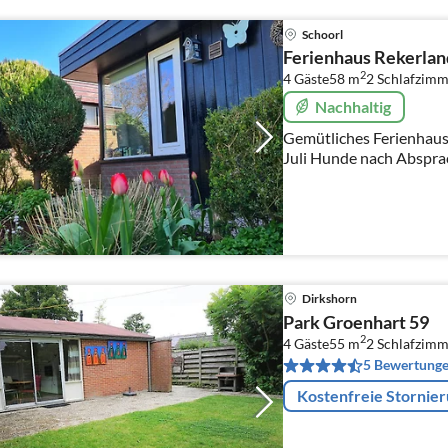
Schoorl
Ferienhaus Rekerla
2
4 Gäste
58 m
2
Schlafzimm
Nachhaltig
Gemütliches Ferienhaus Nordholland- Sommerferien ab
Juli Hunde nach Abspra
MInute im Juli- noch 13 
Dirkshorn
Park Groenhart 59
2
4 Gäste
55 m
2
Schlafzimm
5 Bewertung
Kostenfreie Stornie