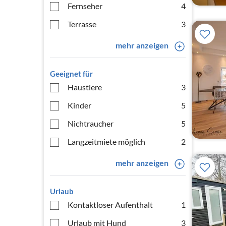
Fernseher
4
Terrasse
3
mehr anzeigen
Geeignet für
Haustiere
3
Kinder
5
Nichtraucher
5
Langzeitmiete möglich
2
mehr anzeigen
Urlaub
Kontaktloser Aufenthalt
1
Urlaub mit Hund
3