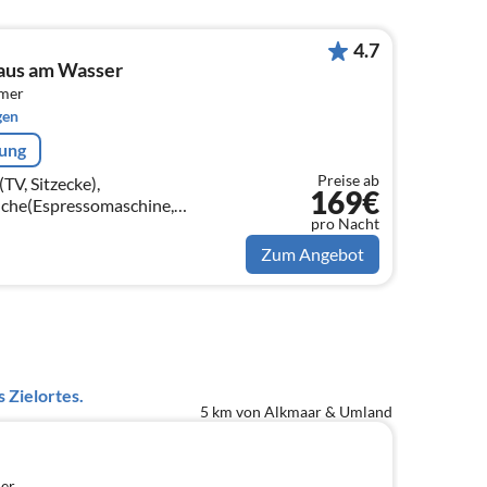
4.7
haus am Wasser
mmer
gen
rung
Preise ab
V, Sitzecke),
169€
üche(Espressomaschine,
pro Nacht
ne, Kühlschrank,
Tiefkühlschrank), Toilette) In der 1.
Zum Angebot
 Zielortes.
5 km von Alkmaar & Umland
er