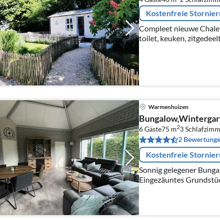
Kostenfreie Stornie
Compleet nieuwe Chalet
toilet, keuken, zitgedeel
kabeltelevisie, Wifi-int
parkeerpeerplaats
Warmenhuizen
Bungalow,Wintergart
2
6 Gäste
75 m
3
Schlafzimm
2 Bewertung
Kostenfreie Stornie
Sonnig gelegener Bunga
Eingezäuntes Grundstüc
.Kostenloses Internet . Wohnfläche 75 qm . Wintergarten
ca. 16 qm . Kaminofen i