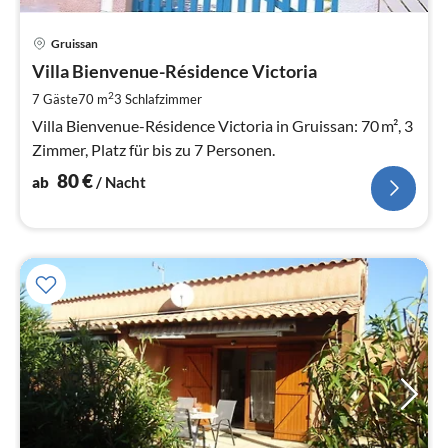
Pre
Gruissan
ab
8
Villa Bienvenue-Résidence Victoria
pr
2
7 Gäste
70 m
3
Schlafzimmer
Na
Villa Bienvenue-Résidence Victoria in Gruissan: 70 m², 3
Zimmer, Platz für bis zu 7 Personen.
80
€
ab
/ Nacht