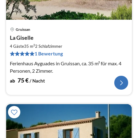
Gruissan
Pre
La Giselle
ab
7
2
4 Gäste
35 m
2
Schlafzimmer
pr
1 Bewertung
Na
Ferienhaus Ayguades in Gruissan, ca. 35 m² für max. 4
Personen, 2 Zimmer.
75
€
ab
/ Nacht