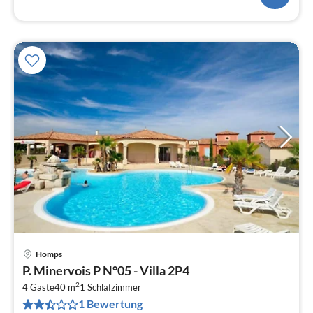
Homps
Pre
P. Minervois P N°05 - Villa 2P4
ab
2
9
4 Gäste
40 m
1
Schlafzimmer
1 Bewertung
pr