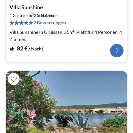
Pre
Villa Sunshine
ab
8
2
4 Gäste
55 m
2
Schlafzimmer
pr
2 Bewertungen
Na
Villa Sunshine in Gruissan, 55m², Platz für 4 Personen, 4
Zimmer.
82
€
ab
/ Nacht