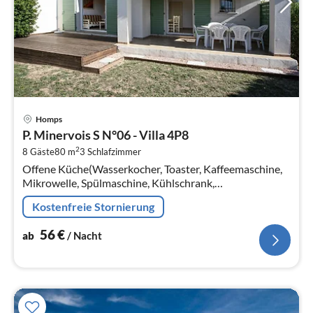
Pre
Homps
ab
P. Minervois S N°06 - Villa 4P8
5
2
8 Gäste
80 m
3
Schlafzimmer
pr
Offene Küche(Wasserkocher, Toaster, Kaffeemaschine,
Na
Mikrowelle, Spülmaschine, Kühlschrank,
Tiefkühlschrank, ),
Kostenfreie Stornierung
Wohn/Esszimmer(Doppelschlafcouch, TV, Esstisch)
56
€
ab
/ Nacht