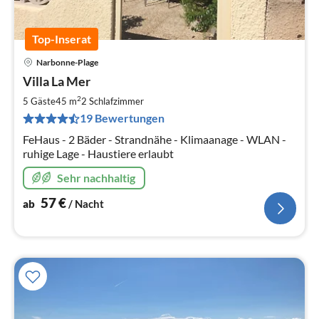
Top-Inserat
Narbonne-Plage
Pre
Villa La Mer
ab
5
2
5 Gäste
45 m
2
Schlafzimmer
pr
19 Bewertungen
Na
FeHaus - 2 Bäder - Strandnähe - Klimaanage - WLAN -
ruhige Lage - Haustiere erlaubt
Sehr nachhaltig
57
€
ab
/ Nacht