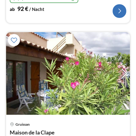
92
€
ab
/ Nacht
Gruissan
Pre
Maison de la Clape
ab