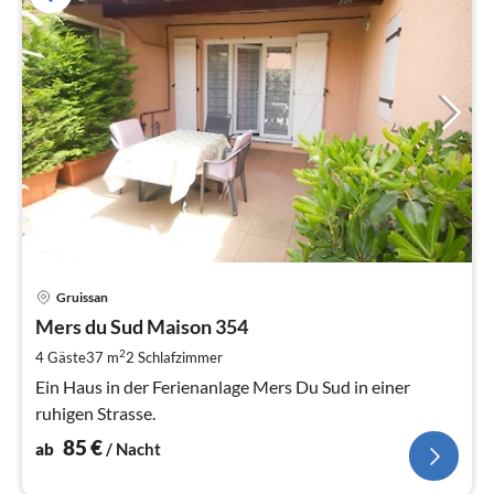
Pre
Gruissan
ab
8
Mers du Sud Maison 354
pr
2
4 Gäste
37 m
2
Schlafzimmer
Na
Ein Haus in der Ferienanlage Mers Du Sud in einer
ruhigen Strasse.
85
€
ab
/ Nacht