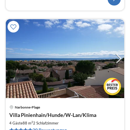
Narbonne-Plage
Pre
Villa Pinienhain/Hunde/W-Lan/Klima
ab
7
2
4 Gäste
88 m
2
Schlafzimmer
pr
20 Bewertungen