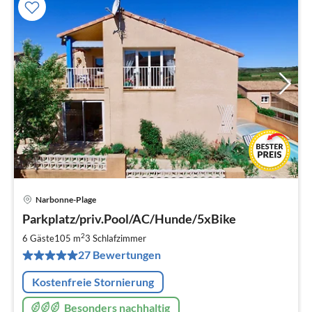
Narbonne-Plage
Pre
Parkplatz/priv.Pool/AC/Hunde/5xBike
ab
9
2
6 Gäste
105 m
3
Schlafzimmer
pr
27 Bewertungen
Na
Kostenfreie Stornierung
Besonders nachhaltig