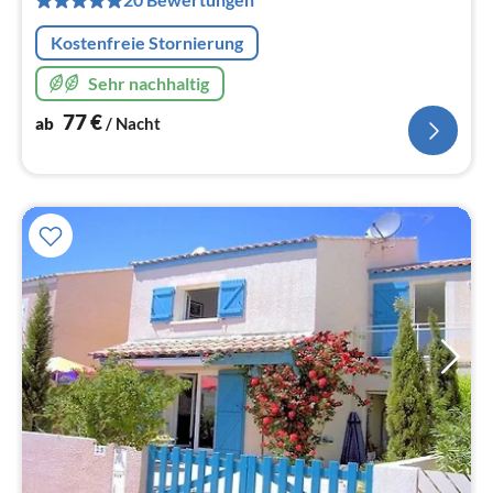
Na
Kostenfreie Stornierung
Sehr nachhaltig
77
€
ab
/ Nacht