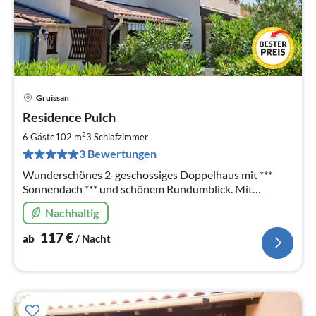
Gruissan
Pre
Residence Pulch
ab
1
2
6 Gäste
102 m
3
Schlafzimmer
pr
3 Bewertungen
Na
Wunderschönes 2-geschossiges Doppelhaus mit ***
Sonnendach *** und schönem Rundumblick. Mit
Klimaanlage, komplett und excl. eingerichtet. 3
Nachhaltig
Schlafzimmer. Circa 500 m zum Strand.
117
€
ab
/ Nacht