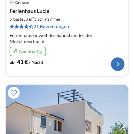
Gruissan
Pre
Ferienhaus Lucie
ab
4
2
5 Gäste
50 m
3
Schlafzimmer
pr
21 Bewertungen
Na
Ferienhaus unweit des Sandstrandes der
Mittelmeerbucht
Nachhaltig
41
€
ab
/ Nacht