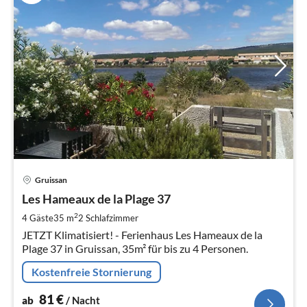
Pre
Gruissan
ab
8
Les Hameaux de la Plage 37
pr
2
4 Gäste
35 m
2
Schlafzimmer
Na
JETZT Klimatisiert! - Ferienhaus Les Hameaux de la
Plage 37 in Gruissan, 35m² für bis zu 4 Personen.
Kostenfreie Stornierung
81
€
ab
/ Nacht