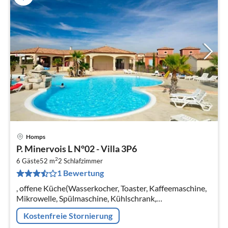
Homps
Pre
P. Minervois L N°02 - Villa 3P6
ab
2
8
6 Gäste
52 m
2
Schlafzimmer
1 Bewertung
pr
Na
, offene Küche(Wasserkocher, Toaster, Kaffeemaschine,
Mikrowelle, Spülmaschine, Kühlschrank,
Tiefkühlschrank, ),
Kostenfreie Stornierung
Wohn/Esszimmer(Doppelschlafcouch, TV, Esstisch)