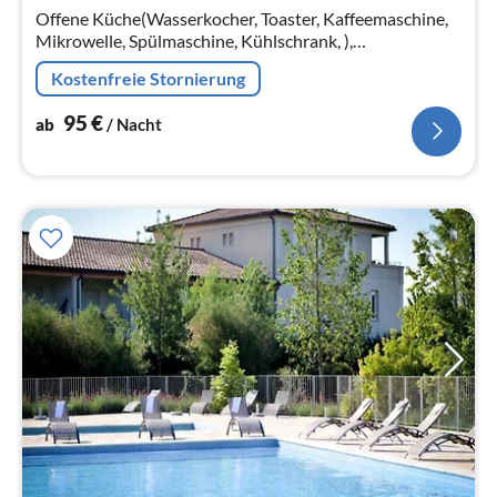
Na
Offene Küche(Wasserkocher, Toaster, Kaffeemaschine,
Mikrowelle, Spülmaschine, Kühlschrank, ),
Wohn/Esszimmer(Doppelschlafcouch, TV, Esstisch),
Kostenfreie Stornierung
Schlafzimmer(Doppelbett)
95
€
ab
/ Nacht