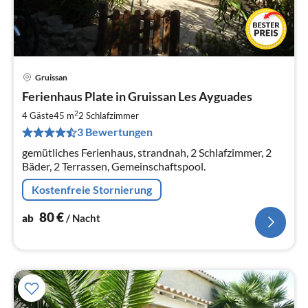
Gruissan
Pre
Ferienhaus Plate in Gruissan Les Ayguades
ab
8
2
4 Gäste
45 m
2
Schlafzimmer
pr
3 Bewertungen
Na
gemütliches Ferienhaus, strandnah, 2 Schlafzimmer, 2
Bäder, 2 Terrassen, Gemeinschaftspool.
Kostenfreie Stornierung
80
€
ab
/ Nacht