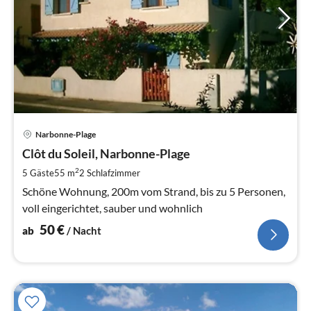
Pre
Narbonne-Plage
ab
5
Clôt du Soleil, Narbonne-Plage
pr
2
5 Gäste
55 m
2
Schlafzimmer
Na
Schöne Wohnung, 200m vom Strand, bis zu 5 Personen,
voll eingerichtet, sauber und wohnlich
50
€
ab
/ Nacht