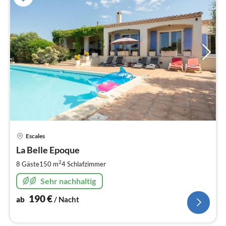
Pre
Escales
ab
1
La Belle Epoque
pr
2
8 Gäste
150 m
4
Schlafzimmer
Na
Sehr nachhaltig
190
€
ab
/ Nacht