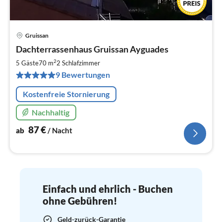
Gruissan
Pre
Dachterrassenhaus Gruissan Ayguades
ab
8
2
5 Gäste
70 m
2
Schlafzimmer
pr
9 Bewertungen
Na
Kostenfreie Stornierung
Nachhaltig
87
€
ab
/ Nacht
Einfach und ehrlich - Buchen
ohne Gebühren!
Geld-zurück-Garantie