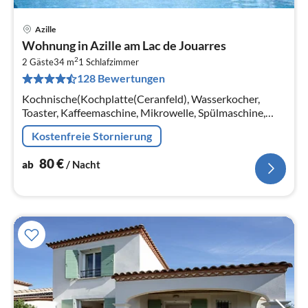
Azille
Pre
Wohnung in Azille am Lac de Jouarres
ab
2
8
2 Gäste
34 m
1
Schlafzimmer
128 Bewertungen
pr
Na
Kochnische(Kochplatte(Ceranfeld), Wasserkocher,
Toaster, Kaffeemaschine, Mikrowelle, Spülmaschine,
Kühl-/Gefrierkombination), Wohn/Esszimmer(TV)
Kostenfreie Stornierung
80
€
ab
/ Nacht