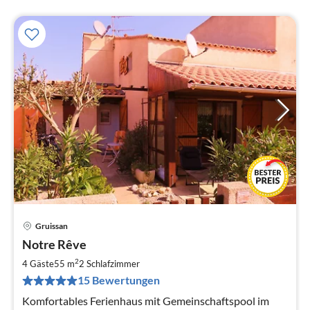
Gruissan
Pre
Notre Rêve
ab
6
2
4 Gäste
55 m
2
Schlafzimmer
pr
15 Bewertungen
Na
Komfortables Ferienhaus mit Gemeinschaftspool im