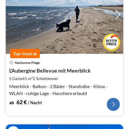
Top-Inserat
Pre
Narbonne-Plage
ab
6
L'Aubergine Bellevue mit Meerblick
pr
2
5 Gäste
65 m
2
Schlafzimmer
Na
Meerblick - Balkon - 2 Bäder - Standnähe - Klima -
WLAN - ruhige Lage - Haustiere erlaubt
62
€
ab
/ Nacht