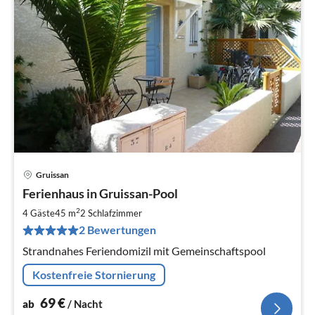
Gruissan
Pre
Ferienhaus in Gruissan-Pool
ab
6
2
4 Gäste
45 m
2
Schlafzimmer
pr
2 Bewertungen
Na
Strandnahes Feriendomizil mit Gemeinschaftspool
Kostenfreie Stornierung
69
€
ab
/ Nacht