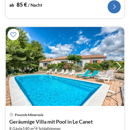
85
€
ab
/ Nacht
Pouzols Minervois
Pre
Geräumige Villa mit Pool in Le Canet
ab
2
8 Gäste
140 m
4
Schlafzimmer