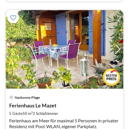
Pre
Narbonne-Plage
ab
8
Ferienhaus Le Mazet
pr
2
5 Gäste
50 m
2
Schlafzimmer
Na
Ferienhaus am Meer für maximal 5 Personen in privater
Residenz mit Pool. WLAN, eigener Parkplatz.