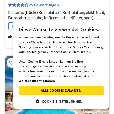
9
29 Bewertungen
pr
Na
Parterre: (Küche(Kochplatte(4 Kochplatten, elektrisch),
Dunstabzugshaube, Kaffeemaschine(Filter, pads),
Backofen, Spülmaschine, Kühl-/Gefrierkombination),
Kostenfreie Stornierung
Wohn/Esszimmer(60 m2)
Diese Webseite verwendet Cookies.
90
€
ab
/ Nacht
Wir verwenden Cookies, um die Benutzerfreundlichkeit
unserer Website zu verbessern. Durch die weitere
Nutzung unserer Webseite stimmen Sie der Verwendung
von Cookies gemäß unserer Cookie-Richtlinie zu.
Unter Cookie-Einstellungen können Sie Ihre
Einstellungen anpassen oder die Zustimmung
widerrufen. Wenn Sie nicht zustimmen, werden nur
Cookies mit wesentlichen Funktionalitäten aktiviert.
Weitere Informationen
ALLE COOKIES ZULASSEN
COOKIE-EINSTELLUNGEN