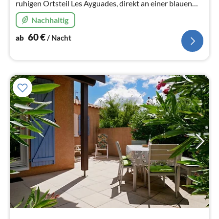
ruhigen Ortsteil Les Ayguades, direkt an einer blauen
Lagune, am Fuße des La Clape gelegen, 500m zum
Nachhaltig
traumhaften Strand.
60
€
ab
/ Nacht