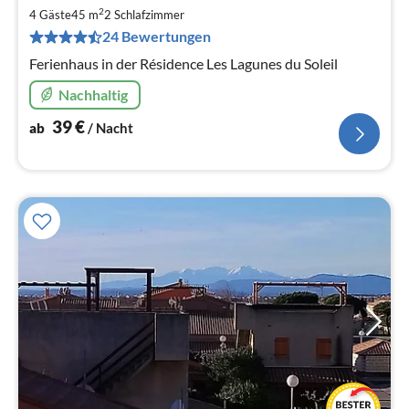
4
2
4 Gäste
45 m
2
Schlafzimmer
pr
24 Bewertungen
Na
Ferienhaus in der Résidence Les Lagunes du Soleil
Nachhaltig
39
€
ab
/ Nacht