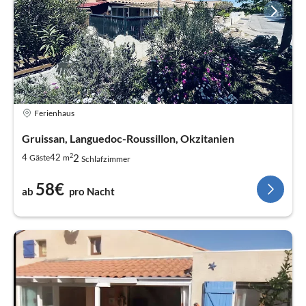
Ferienhaus
Gruissan, Languedoc-Roussillon, Okzitanien
2
2
4
42
Gäste
m
Schlafzimmer
58€
ab
pro Nacht