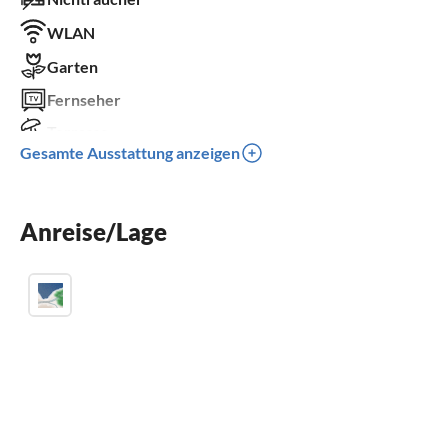
WLAN
Garten
Fernseher
Terrasse
Gesamte Ausstattung anzeigen
Spülmaschine
Waschmaschine
Anreise/Lage
Parkplatz