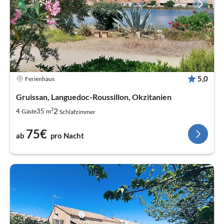
5,0
Ferienhaus
Gruissan, Languedoc-Roussillon, Okzitanien
2
2
4
35
Gäste
m
Schlafzimmer
75€
ab
pro Nacht