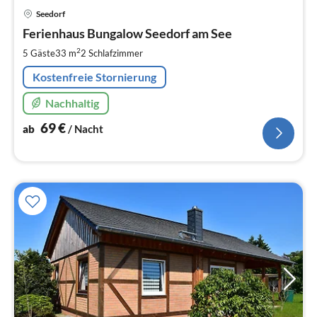
Pre
Seedorf
ab
6
Ferienhaus Bungalow Seedorf am See
pr
2
5 Gäste
33 m
2
Schlafzimmer
Na
Kostenfreie Stornierung
Nachhaltig
69
€
ab
/ Nacht