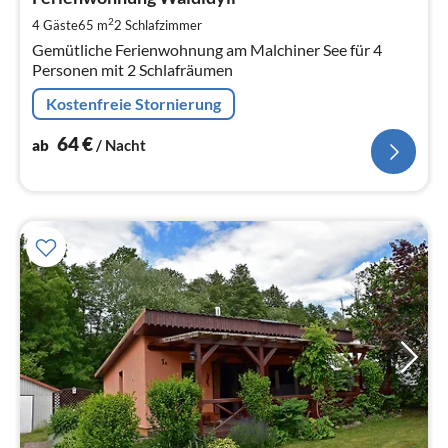
6
pr
2
4 Gäste
65 m
2
Schlafzimmer
Na
Gemütliche Ferienwohnung am Malchiner See für 4
Personen mit 2 Schlafräumen
Kostenfreie Stornierung
64
€
ab
/ Nacht