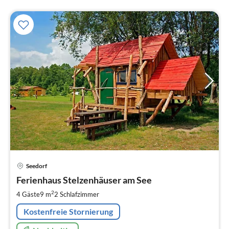
Pre
Seedorf
ab
6
Ferienhaus Stelzenhäuser am See
pr
2
4 Gäste
9 m
2
Schlafzimmer
Na
Kostenfreie Stornierung