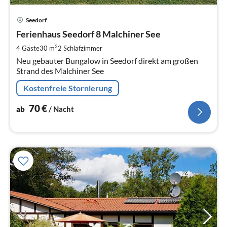
Pre
Seedorf
ab
7
Ferienhaus Seedorf 8 Malchiner See
pr
2
4 Gäste
30 m
2
Schlafzimmer
Na
Neu gebauter Bungalow in Seedorf direkt am großen
Strand des Malchiner See
Kostenfreie Stornierung
70
€
ab
/ Nacht