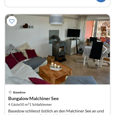
Pre
Basedow
ab
Bungalow Malchiner See
7
2
4 Gäste
50 m
1
Schlafzimmer
pr
Basedow schliesst östlich an den Malchiner See an und
Na