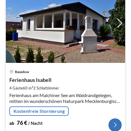
Pre
Basedow
ab
7
Ferienhaus Isabell
pr
2
4 Gäste
60 m
2
Schlafzimmer
Na
Ferienhaus am Malchiner See am Waldrandgelegen,
mitten im wunderschönen Naturpark Mecklenburgische
Schweiz und Kummerower See
Kostenfreie Stornierung
76
€
ab
/ Nacht