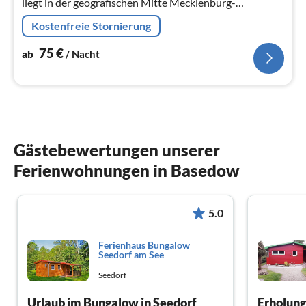
liegt in der geografischen Mitte Mecklenburg-
Vorpommerns.
Kostenfreie Stornierung
75
€
ab
/ Nacht
Gästebewertungen unserer
Ferienwohnungen in Basedow
5.0
Ferienhaus Bungalow
Seedorf am See
Seedorf
Urlaub im Bungalow in Seedorf
Erholung