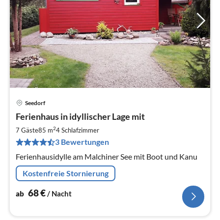
Seedorf
Pre
Ferienhaus in idyllischer Lage mit
ab
6
2
7 Gäste
85 m
4
Schlafzimmer
pr
3 Bewertungen
Na
Ferienhausidylle am Malchiner See mit Boot und Kanu
Kostenfreie Stornierung
68
€
ab
/ Nacht