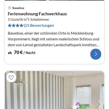
Basedow
Pre
Ferienwohnung Fachwerkhaus
ab
2
7
3 Gäste
58 m
1
Schlafzimmer
5 Bewertungen
pr
Na
Basedow, einer der schönsten Orte in Mecklenburg-
Vorpommern, liegt mit seinem malerischen Schloss und
dem von Lenné gestalteten Landschaftspark inmitten
der Mecklenburgischen...
70
€
ab
/ Nacht