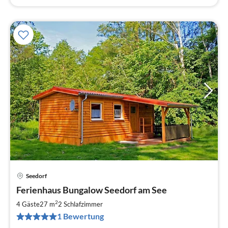
Seedorf
Pre
Ferienhaus Bungalow Seedorf am See
ab
7
2
4 Gäste
27 m
2
Schlafzimmer
pr
1 Bewertung
Na