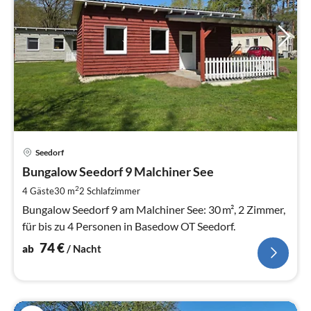
Pre
Seedorf
ab
7
Bungalow Seedorf 9 Malchiner See
pr
2
4 Gäste
30 m
2
Schlafzimmer
Na
Bungalow Seedorf 9 am Malchiner See: 30 m², 2 Zimmer,
für bis zu 4 Personen in Basedow OT Seedorf.
74
€
ab
/ Nacht