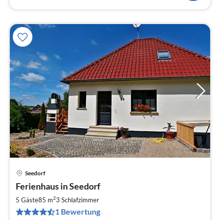
Seedorf
Pre
Ferienhaus in Seedorf
ab
8
2
5 Gäste
85 m
3
Schlafzimmer
pr
1 Bewertung
Na