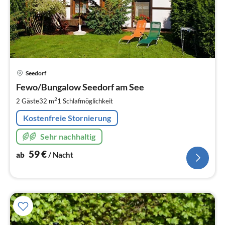
Pre
Seedorf
ab
6
Fewo/Bungalow Seedorf am See
pr
2
2 Gäste
32 m
1
Schlafmöglichkeit
Na
Kostenfreie Stornierung
Sehr nachhaltig
59
€
ab
/ Nacht