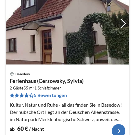
Basedow
Pre
Ferienhaus (Cersowsky, Sylvia)
ab
2
6
2 Gäste
55 m
1
Schlafzimmer
5 Bewertungen
pr
Na
Kultur, Natur und Ruhe - all das finden Sie in Basedow!
Der hübsche Ort liegt an der Deuschen Alleenstrasse,
im Naturpark Mecklenburgische Schweiz, unweit des
Malchin...
60
€
ab
/ Nacht