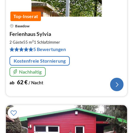
Top-Inserat
Basedow
Pre
Ferienhaus Sylvia
ab
6
2
2 Gäste
55 m
1
Schlafzimmer
pr
5 Bewertungen
Na
Kostenfreie Stornierung
Nachhaltig
62
€
ab
/ Nacht