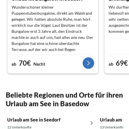
Wunderschöner kleiner
Wir durften
Puppenstubenbungalow, direkt am Waldrand
liebevoll e
gelegen. Wir hatten absolute Ruhe, man hört
sehr nette
wirklich nur die Vögel. Laut Besitzer ist der
ausgezeichn
Bungalow erst 3 Jahre alt, den Eindruck
kommen ger
machte er auch auf uns, fast alles wie neu. Der
Bungalow hat eine schöne überdachte
Terrasse, auf der wir auch bei Regen
gemütlich grillen konnten. WLAN war auch
70€
69€
vorhanden, aber nur sehr schwach, war aber
ab
Nacht
ab
für uns eher unwichtig. Ansonsten war die
Ausstattung für den Preis sehr gut. Für
jemanden der wirklich Ruhe sucht unsere
absolute Empfehlung.
Beliebte Regionen und Orte für ihren
Urlaub am See in Basedow
Urlaub am See in Seedorf
Urlaub am Se
12 Unterkünfte
13 Unterkünfte