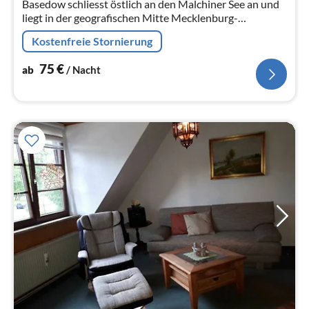
Basedow schliesst östlich an den Malchiner See an und
Na
liegt in der geografischen Mitte Mecklenburg-
Vorpommerns.
Kostenfreie Stornierung
75
€
ab
/ Nacht