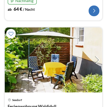
Nachhaltig
64
€
ab
/ Nacht
Pre
Seedorf
ab
Ferienwohnung Waldidyll