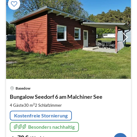
Pre
Basedow
ab
7
Bungalow Seedorf 6 am Malchiner See
pr
2
4 Gäste
30 m
2
Schlafzimmer
Na
Kostenfreie Stornierung
Besonders nachhaltig