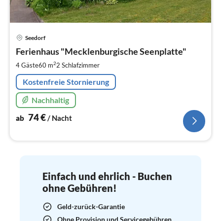
Pre
Seedorf
ab
7
Ferienhaus "Mecklenburgische Seenplatte"
pr
2
4 Gäste
60 m
2
Schlafzimmer
Na
Kostenfreie Stornierung
Nachhaltig
74
€
ab
/ Nacht
Einfach und ehrlich - Buchen
ohne Gebühren!
Geld-zurück-Garantie
Ohne Provision und Servicegebühren