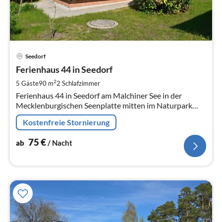
Pre
Seedorf
ab
7
Ferienhaus 44 in Seedorf
pr
2
5 Gäste
90 m
2
Schlafzimmer
Na
Ferienhaus 44 in Seedorf am Malchiner See in der
Mecklenburgischen Seenplatte mitten im Naturpark
Mecklenburgische Schweiz und Kummerower See
Kostenfreie Stornierung
75
€
ab
/ Nacht