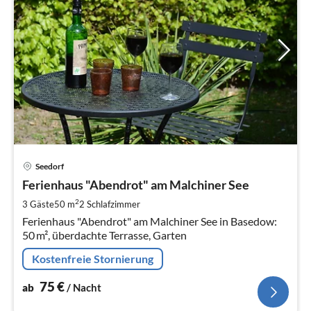
Pre
Seedorf
ab
7
Ferienhaus "Abendrot" am Malchiner See
pr
2
3 Gäste
50 m
2
Schlafzimmer
Na
Ferienhaus "Abendrot" am Malchiner See in Basedow:
50 m², überdachte Terrasse, Garten
Kostenfreie Stornierung
75
€
ab
/ Nacht