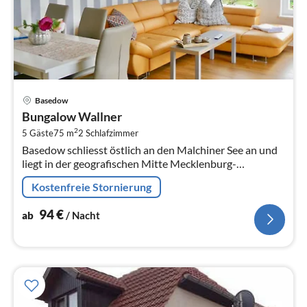
Pre
Basedow
ab
Bungalow Wallner
9
2
5 Gäste
75 m
2
Schlafzimmer
pr
Basedow schliesst östlich an den Malchiner See an und
Na
liegt in der geografischen Mitte Mecklenburg-
Vorpommerns.
Kostenfreie Stornierung
94
€
ab
/ Nacht