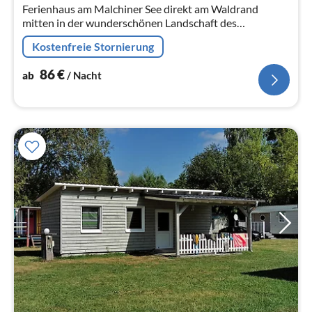
Ferienhaus am Malchiner See direkt am Waldrand
mitten in der wunderschönen Landschaft des
Naturparks "Mecklenburgische Schweiz und
Kostenfreie Stornierung
Kummerower See" gelegen
86
€
ab
/ Nacht