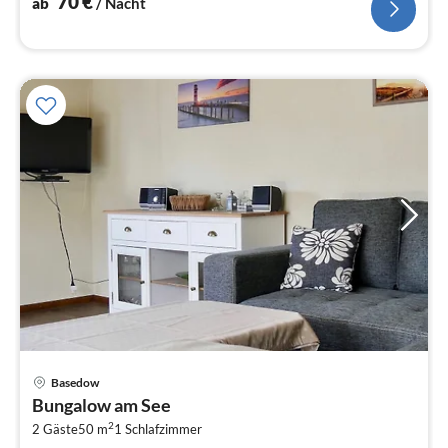
70
€
ab
/ Nacht
Pre
Basedow
ab
Bungalow am See
7
2
2 Gäste
50 m
1
Schlafzimmer
pr