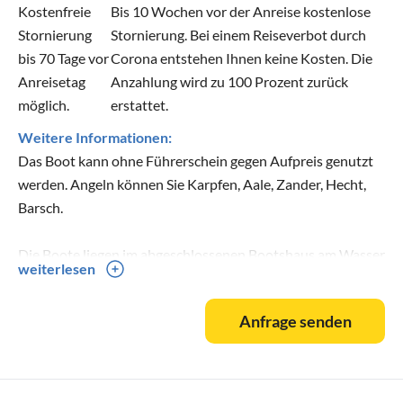
Kostenfreie
Bis 10 Wochen vor der Anreise kostenlose
Stornierung
Stornierung. Bei einem Reiseverbot durch
bis 70 Tage vor
Corona entstehen Ihnen keine Kosten. Die
Anreisetag
Anzahlung wird zu 100 Prozent zurück
möglich.
erstattet.
Weitere Informationen:
Das Boot kann ohne Führerschein gegen Aufpreis genutzt
werden. Angeln können Sie Karpfen, Aale, Zander, Hecht,
Barsch.
Die Boote liegen im abgeschlossenen Bootshaus am Wasser
weiterlesen
und müssen nicht transportiert werden.
Angelsachen können im Boot bzw. im Bootshaus
Anfrage senden
verbleiben.
Achtung: Bitte Fragen Sie trotz Belegung nach freie Zeiten
nach, telefonisch oder per Mail.