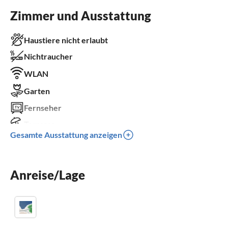
Zimmer und Ausstattung
Haustiere nicht erlaubt
Nichtraucher
WLAN
Garten
Fernseher
Terrasse
Gesamte Ausstattung anzeigen
Kamin
Parkplatz
Anreise/Lage
Grill