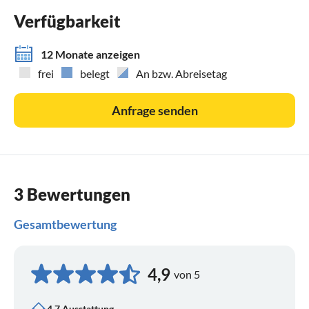
Haustiere sind nur nach Absprache mit dem Vermieter
Verfügbarkeit
erlaubt und muss auf der Buchungsbestätigung mit
angegeben sein. Es ist nur ein kleiner nicht haarender Hund
12 Monate anzeigen
erlaubt. Andere Haustiere sind nicht gestattet.
frei
belegt
An bzw. Abreisetag
Anfrage senden
3 Bewertungen
Gesamtbewertung
4,9
von 5
4.7 Ausstattung