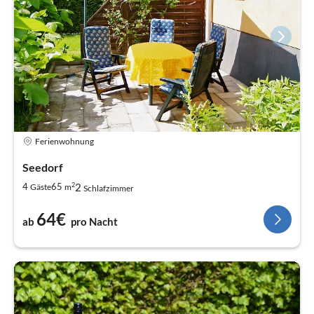
Ferienwohnung
Seedorf
2
2
4
65
Gäste
m
Schlafzimmer
64€
ab
pro Nacht