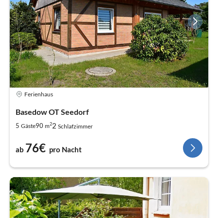
Ferienhaus
Basedow OT Seedorf
2
2
5
90
Gäste
m
Schlafzimmer
76€
ab
pro Nacht