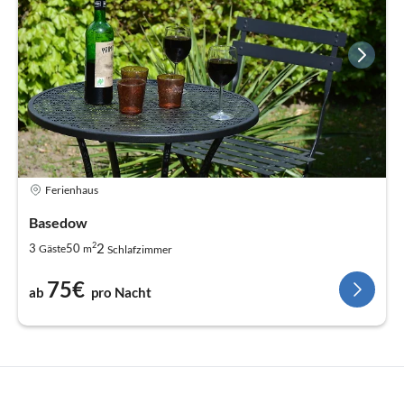
Ferienhaus
Basedow
2
2
3
50
Gäste
m
Schlafzimmer
75€
ab
pro Nacht