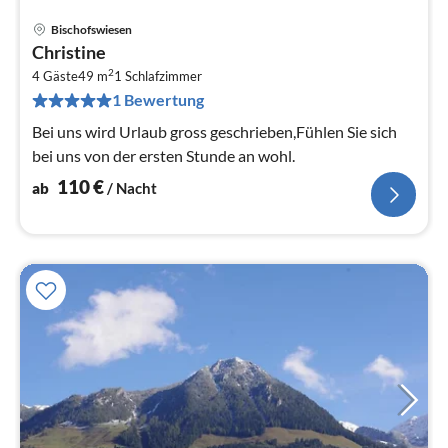
Bischofswiesen
Pre
Christine
ab
2
1
4 Gäste
49 m
1
Schlafzimmer
1 Bewertung
pr
Na
Bei uns wird Urlaub gross geschrieben,Fühlen Sie sich
bei uns von der ersten Stunde an wohl.
110
€
ab
/ Nacht