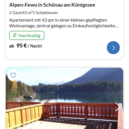
ab
9
Alpen-Fewo in Schönau am Königssee
pr
2
2 Gäste
43 m
1
Schlafzimmer
Na
Apartement mit 43 qm in einer kleinen gepflegten
Wohnanlage, zentral gelegen zu Einkaufsmöglichkeiten
und Sehenswürdigkeiten. 8 Gehminuten zur Rehaklinik
Nachhaltig
in Schönau am Königssee.
95
€
ab
/ Nacht