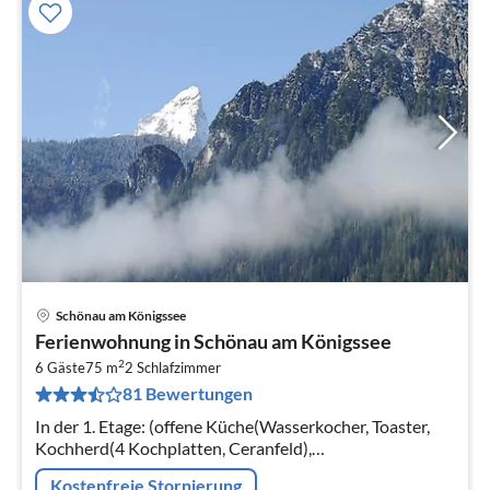
Schönau am Königssee
Pre
Ferienwohnung in Schönau am Königssee
ab
2
6
6 Gäste
75 m
2
Schlafzimmer
81 Bewertungen
pr
Na
In der 1. Etage: (offene Küche(Wasserkocher, Toaster,
Kochherd(4 Kochplatten, Ceranfeld),
Dunstabzugshaube, Kaffeemaschine(Filter)
Kostenfreie Stornierung