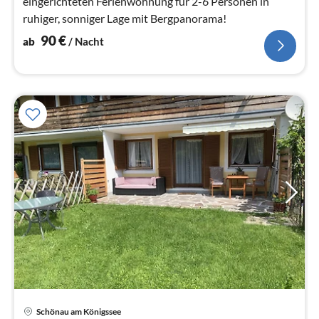
eingerichteten Ferienwohnung für 2-6 Personen in
ruhiger, sonniger Lage mit Bergpanorama!
90
€
ab
/ Nacht
Pre
Schönau am Königssee