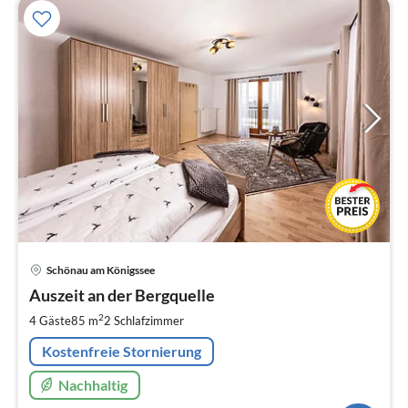
Pre
Schönau am Königssee
ab
1
Auszeit an der Bergquelle
pr
2
4 Gäste
85 m
2
Schlafzimmer
Na
Kostenfreie Stornierung
Nachhaltig