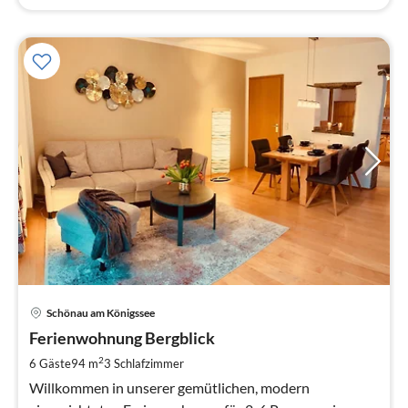
Pre
Schönau am Königssee
ab
9
Ferienwohnung Bergblick
pr
2
6 Gäste
94 m
3
Schlafzimmer
Na
Willkommen in unserer gemütlichen, modern