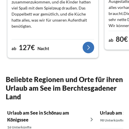
Ausgestatte
zusammenzukommen, und die Kinder hatten
alles vorh
viel Spaß mit dem Spielzeug draußen. Das
braucht.Die
Doppelbett war gemütlich, und die Küche
sehr nette
hatte alles, was wir für unseren Aufenthalt
Wir können
benötigten.
empfehlen.
80€
Wir kommen 
ab
Preis/Leistu
127€
ab
Nacht
Beliebte Regionen und Orte für ihren
Urlaub am See im Berchtesgadener
Land
Urlaub am See in Schönau am
Urlaub am See
Königssee
98 Unterkünfte
16 Unterkünfte