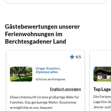
Gästebewertungen unserer
Ferienwohnungen im
Berchtesgadener Land
4.5
Uriger Komfort,
Alpenparadies
Schönau am Königssee
Englisch anzeigen
Top Lage
Die Ferienw
Diese Unterkunft ist eine großartige Wahl für
Lage.Von d
Familien. Das geräumige Wohn-/Esszimmer
Jenner und
ermöglichte es uns, bequem