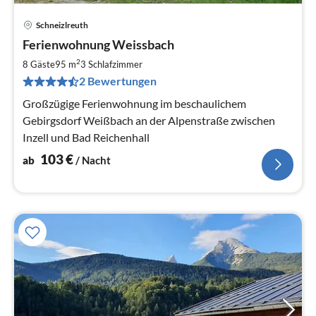
Schneizlreuth
Pre
Ferienwohnung Weissbach
ab
1
2
8 Gäste
95 m
3
Schlafzimmer
pr
2 Bewertungen
Na
Großzügige Ferienwohnung im beschaulichem
Gebirgsdorf Weißbach an der Alpenstraße zwischen
Inzell und Bad Reichenhall
103
€
ab
/ Nacht