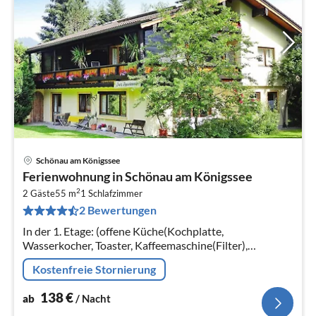
Schönau am Königssee
Pre
Ferienwohnung in Schönau am Königssee
ab
2
1
2 Gäste
55 m
1
Schlafzimmer
2 Bewertungen
pr
Na
In der 1. Etage: (offene Küche(Kochplatte,
Wasserkocher, Toaster, Kaffeemaschine(Filter),
Kühlschrank), Wohn/Esszimmer(TV(Flatscreen),
Kostenfreie Stornierung
Esstisch, Sitzecke)
138
€
ab
/ Nacht