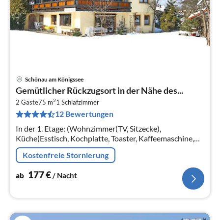
Schönau am Königssee
Pre
Gemütlicher Rückzugsort in der Nähe des...
ab
2
1
2 Gäste
75 m
1
Schlafzimmer
12 Bewertungen
pr
Na
In der 1. Etage: (Wohnzimmer(TV, Sitzecke),
Küche(Esstisch, Kochplatte, Toaster, Kaffeemaschine,
Spülmaschine, Kühlschrank),
Kostenfreie Stornierung
Schlafzimmer(Einzelbett(90 x 200 cm)
177
€
ab
/ Nacht