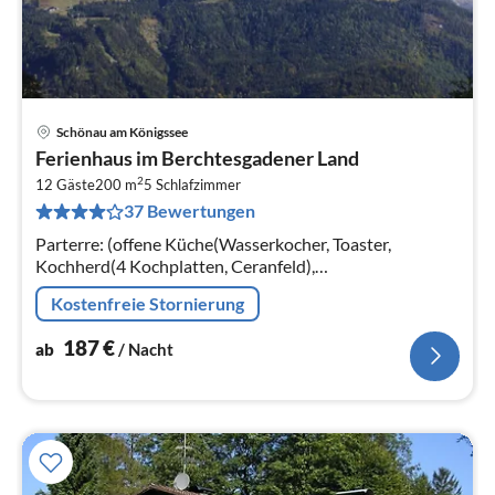
Schönau am Königssee
Pre
Ferienhaus im Berchtesgadener Land
ab
2
1
12 Gäste
200 m
5
Schlafzimmer
37 Bewertungen
pr
Na
Parterre: (offene Küche(Wasserkocher, Toaster,
Kochherd(4 Kochplatten, Ceranfeld),
Dunstabzugshaube, Kaffeemaschine(Filter), Backofen,
Kostenfreie Stornierung
Spülmaschine, Kühlschrank(+ Gefrierfach))
187
€
ab
/ Nacht