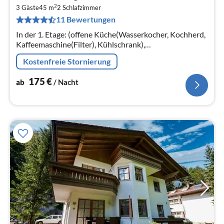
ab
2
1
3 Gäste
45 m
2
Schlafzimmer
11 Bewertungen
pr
Na
In der 1. Etage: (offene Küche(Wasserkocher, Kochherd,
Kaffeemaschine(Filter), Kühlschrank),
Wohn/Esszimmer(TV(Flatscreen), Esstisch, Sitzecke),
Kostenfreie Stornierung
Schlafzimmer(Einzelbett)
175
€
ab
/ Nacht