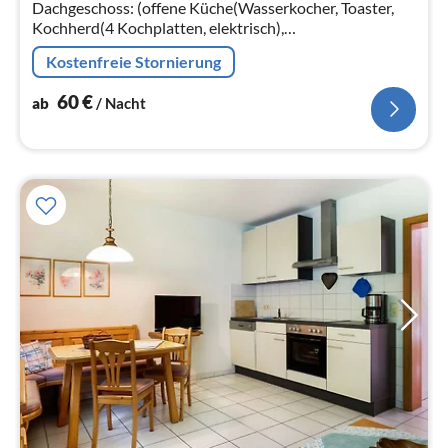
Na
Dachgeschoss: (offene Küche(Wasserkocher, Toaster,
Kochherd(4 Kochplatten, elektrisch),
Kaffeemaschine(Filter), Backofen,
Kostenfreie Stornierung
Kühl-/Gefrierkombination)
60
€
ab
/ Nacht