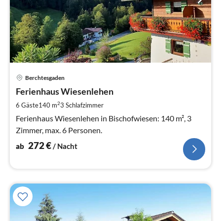
Pre
Berchtesgaden
ab
2
Ferienhaus Wiesenlehen
pr
2
6 Gäste
140 m
3
Schlafzimmer
Na
Ferienhaus Wiesenlehen in Bischofwiesen: 140 m², 3
Zimmer, max. 6 Personen.
272
€
ab
/ Nacht