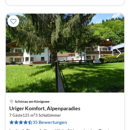
Schönau am Königssee
Pre
Uriger Komfort, Alpenparadies
ab
2
1
7 Gäste
125 m
3
Schlafzimmer
35 Bewertungen
pr
Na