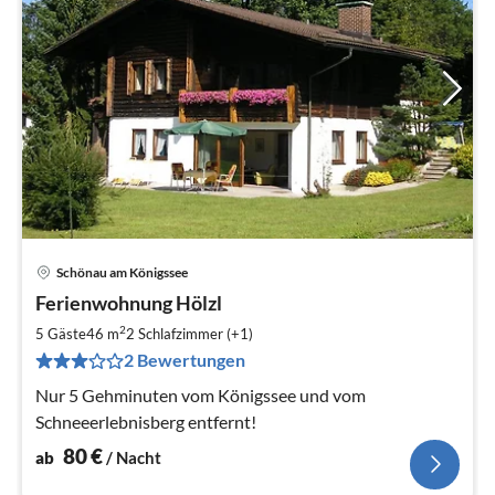
Schönau am Königssee
Pre
Ferienwohnung Hölzl
ab
8
2
5 Gäste
46 m
2
Schlafzimmer (+1)
pr
2 Bewertungen
Na
Nur 5 Gehminuten vom Königssee und vom
Schneeerlebnisberg entfernt!
80
€
ab
/ Nacht