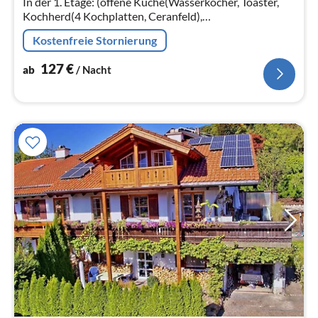
In der 1. Etage: (offene Küche(Wasserkocher, Toaster,
Kochherd(4 Kochplatten, Ceranfeld),
Dunstabzugshaube, Kaffeemaschine(Filter)
Kostenfreie Stornierung
127
€
ab
/ Nacht