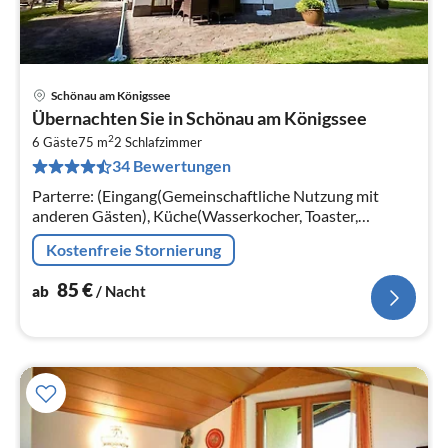
Schönau am Königssee
Pre
Übernachten Sie in Schönau am Königssee
ab
2
8
6 Gäste
75 m
2
Schlafzimmer
34 Bewertungen
pr
Na
Parterre: (Eingang(Gemeinschaftliche Nutzung mit
anderen Gästen), Küche(Wasserkocher, Toaster,
Kochherd(4 Kochplatten, Ceranfeld),
Kostenfreie Stornierung
Dunstabzugshaube, Kaffeemaschine(Filter)
85
€
ab
/ Nacht