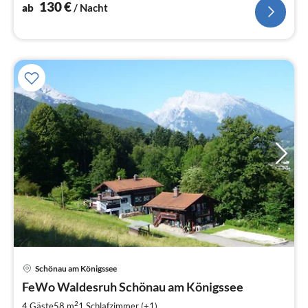
130
€
ab
/ Nacht
Pre
Schönau am Königssee
ab
8
FeWo Waldesruh Schönau am Königssee
pr
2
4 Gäste
58 m
1
Schlafzimmer (+1)