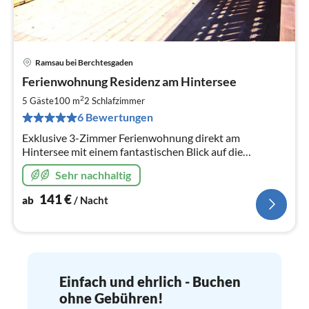
Ramsau bei Berchtesgaden
Pre
Ferienwohnung Residenz am Hintersee
ab
1
2
5 Gäste
100 m
2
Schlafzimmer
pr
6 Bewertungen
Na
Exklusive 3-Zimmer Ferienwohnung direkt am
Hintersee mit einem fantastischen Blick auf die
wunderschöne Umgebung. Stromversogung seit 2019
Sehr nachhaltig
zu 100% aus regenerativen Energien.
141
€
ab
/ Nacht
Einfach und ehrlich - Buchen
ohne Gebühren!