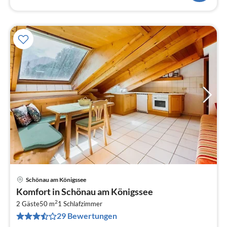
Schönau am Königssee
Pre
Komfort in Schönau am Königssee
ab
2
6
2 Gäste
50 m
1
Schlafzimmer
29 Bewertungen
pr