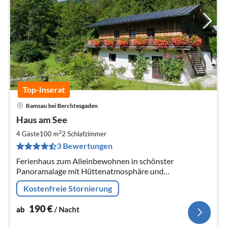
Top-Inserat
Ramsau bei Berchtesgaden
Pre
Haus am See
ab
1
2
4 Gäste
100 m
2
Schlafzimmer
pr
3 Bewertungen
Na
Ferienhaus zum Alleinbewohnen in schönster
Panoramalage mit Hüttenatmosphäre und
Wellnesskomfort. Idealer Ausgangspunkt für
Kostenfreie Stornierung
Wanderungen im Alpennationalpark Berchtesgaden
190
€
ab
/ Nacht