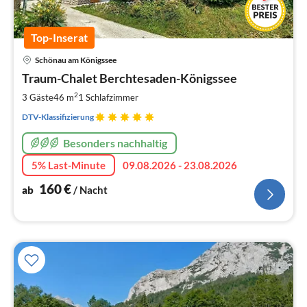
Top-Inserat
Pre
Schönau am Königssee
ab
1
Traum-Chalet Berchtesaden-Königssee
pr
2
3 Gäste
46 m
1
Schlafzimmer
Na
DTV-Klassifizierung
Besonders nachhaltig
5% Last-Minute
09.08.2026 - 23.08.2026
160
€
ab
/ Nacht