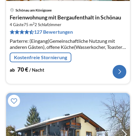
Schönau am Königssee
Pre
Ferienwohnung mit Bergaufenthalt in Schönau
ab
2
7
4 Gäste
75 m
2
Schlafzimmer
127 Bewertungen
pr
Na
Parterre: (Eingang(Gemeinschaftliche Nutzung mit
anderen Gästen), offene Küche(Wasserkocher, Toaster,
Kochherd(4 Kochplatten, Ceranfeld),
Kostenfreie Stornierung
Dunstabzugshaube, Kaffeemaschine(Filter)
70
€
ab
/ Nacht