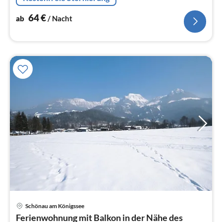
64
€
ab
/ Nacht
Schönau am Königssee
Pre
Ferienwohnung mit Balkon in der Nähe des