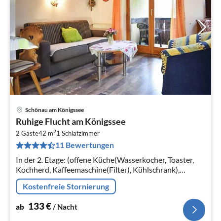
Schönau am Königssee
Pre
Ruhige Flucht am Königssee
ab
2
1
2 Gäste
42 m
1
Schlafzimmer
11 Bewertungen
pr
Na
In der 2. Etage: (offene Küche(Wasserkocher, Toaster,
Kochherd, Kaffeemaschine(Filter), Kühlschrank),
Wohn/Esszimmer(TV(Flatscreen), Esstisch, Sitzecke)
Kostenfreie Stornierung
133
€
ab
/ Nacht