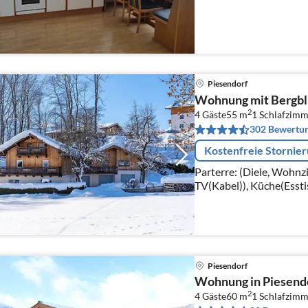
Eintritt in die Tauern S
das richtige...
Piesendorf
Wohnung mit Bergbl
2
4 Gäste
55 m
1
Schlafzimm
302 Bewertu
Kostenfreie Stornie
Parterre: (Diele, Wohn
TV(Kabel)), Küche(Essti
Kochherd(Ceranfeld), K
Mikrowelle, Kühl-/Gefr
Piesendorf
Wohnung in Piesendo
2
4 Gäste
60 m
1
Schlafzimm