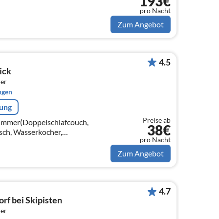
193€
pa Kaprun für euren Urlaub genau
pro Nacht
Zum Angebot
4.5
ick
er
ngen
rung
Preise ab
zimmer(Doppelschlafcouch,
38€
sch, Wasserkocher,
pro Nacht
affeemaschine, Backofen,
ierkombination)
Zum Angebot
4.7
rf bei Skipisten
er