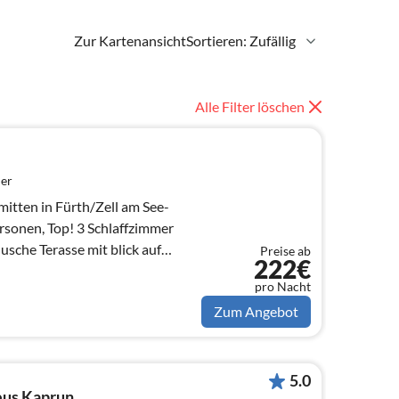
Zur Kartenansicht
Sortieren: Zufällig
Alle Filter löschen
er
itten in Fürth/Zell am See-
Schlaffzimmer
sche Terasse mit blick auf
Preise ab
222€
pro Nacht
Zum Angebot
5.0
us Kaprun