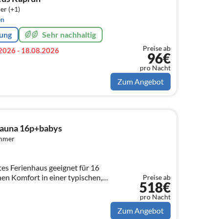
er (+1)
en
rung
Sehr nachhaltig
Preise ab
2026 - 18.08.2026
96€
pro Nacht
Zum Angebot
Sauna 16p+babys
immer
für 16
nen Komfort in einer typischen,
Preise ab
518€
liche Atosphäre. Große Sauna
pro Nacht
Zum Angebot