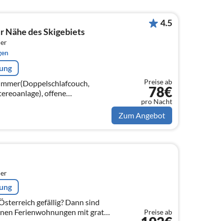
4.5
r Nähe des Skigebiets
er
gen
rung
Preise ab
zimmer(Doppelschlafcouch,
78€
tereoanlage), offene
pro Nacht
ocher, Toaster,
ffeemaschine(Filter)
Zum Angebot
er
rung
Österreich gefällig? Dann sind
enen Ferienwohnungen mit gratis
Preise ab