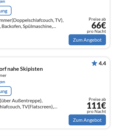
gen
rung
Preise ab
immer(Doppelschlafcouch, TV),
66€
 Backofen, Spülmaschine,
pro Nacht
on), Schlafzimmer(Doppelbett)
Zum Angebot
4.4
rf nahe Skipisten
mmer
gen
rung
Preise ab
ng(über Außentreppe),
111€
afcouch, TV(Flatscreen),
pro Nacht
Zum Angebot