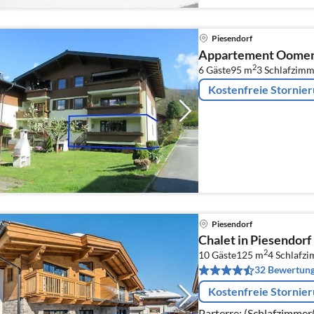
Piesendorf
Appartement Oome
2
6 Gäste
95 m
3
Schlafzimm
Kostenfreie Stornie
Piesendorf
Chalet in Piesendorf
2
10 Gäste
125 m
4
Schlafz
32 Bewertun
Kostenfreie Stornie
Parterre: (Schlafzimmer(