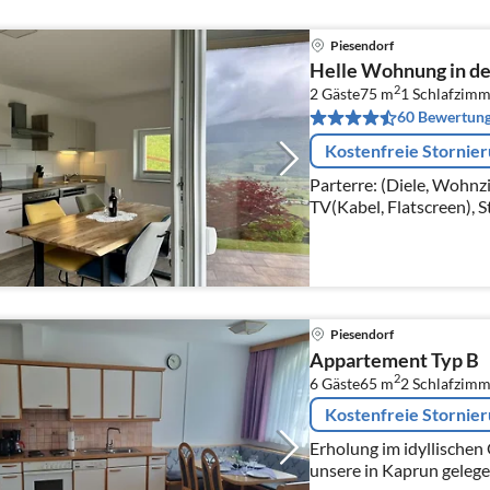
Piesendorf
Helle Wohnung in de
2
2 Gäste
75 m
1
Schlafzimm
60 Bewertun
Kostenfreie Stornie
Parterre: (Diele, Wohn
TV(Kabel, Flatscreen), S
Küche(Esstisch, Wasserk
Kochherd(Ceranfeld), Ka
Piesendorf
Appartement Typ B
2
6 Gäste
65 m
2
Schlafzimm
Kostenfreie Stornie
Erholung im idyllischen 
unsere in Kaprun geleg