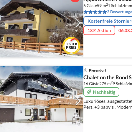
2
6 Gäste
59 m
1
Schlafzimm
2 Bewertung
Kostenfreie Stornie
18% Aktion
06.08.
Piesendorf
Chalet on the Rood 
2
16 Gäste
275 m
9
Schlafz
Nachhaltig
Luxuriöses, ausgestattetes Ferienhaus geeignet 
Pers. +3 baby's . Moder
österreichischen gemüt
und Blick auf Berg