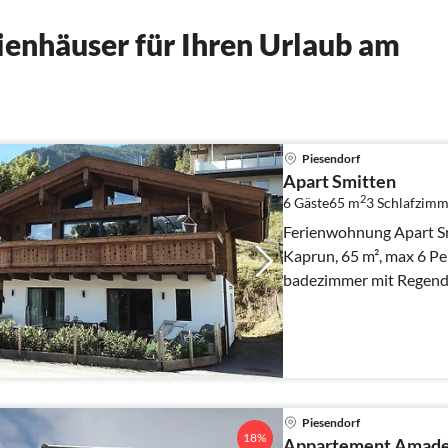
enhäuser für Ihren Urlaub am
Piesendorf
Apart Smitten
2
6 Gäste
65 m
3
Schlafzimm
Ferienwohnung Apart Sm
Kaprun, 65 m², max 6 Personen, Top! 3 
badezimmer mit Regendu
bergen. Centrale lage .
Piesendorf
18%
Appartement Amade