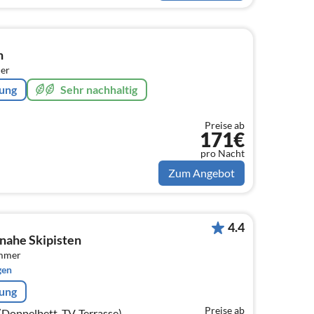
n
er
rung
Sehr nachhaltig
Preise ab
171€
pro Nacht
Zum Angebot
4.4
 nahe Skipisten
immer
gen
rung
Preise ab
Doppelbett, TV, Terrasse),