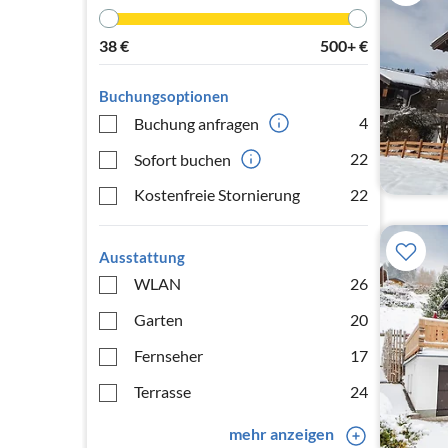
38
€
500+
€
Buchungsoptionen
4
Buchung anfragen
22
Sofort buchen
Kostenfreie Stornierung
22
Ausstattung
WLAN
26
Garten
20
Fernseher
17
Terrasse
24
mehr anzeigen