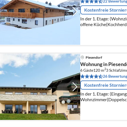
22 Bewertun
Kostenfreie Stornie
In der 1. Etage: (Wohnz
offene Küche(Kochherd,
Kühl-/Gefrierkombinati
Piesendorf
Wohnung in Piesendo
2
6 Gäste
120 m
3
Schlafzi
26 Bewertun
Kostenfreie Stornie
In der 1. Etage: (Einga
Wohnzimmer(Doppelschl
Esstisch(6 Personen))