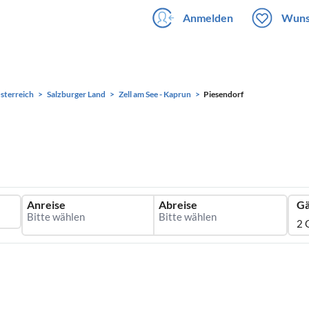
Anmelden
Wuns
sterreich
Salzburger Land
Zell am See - Kaprun
Piesendorf
Anreise
Abreise
Gä
2 