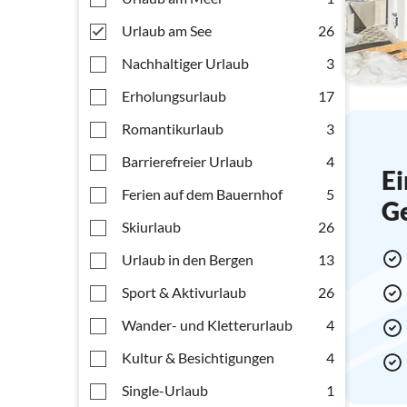
Urlaub am See
26
Nachhaltiger Urlaub
3
Erholungsurlaub
17
Romantikurlaub
3
Barrierefreier Urlaub
4
Ei
Ferien auf dem Bauernhof
5
G
Skiurlaub
26
Urlaub in den Bergen
13
Sport & Aktivurlaub
26
Wander- und Kletterurlaub
4
Kultur & Besichtigungen
4
Single-Urlaub
1