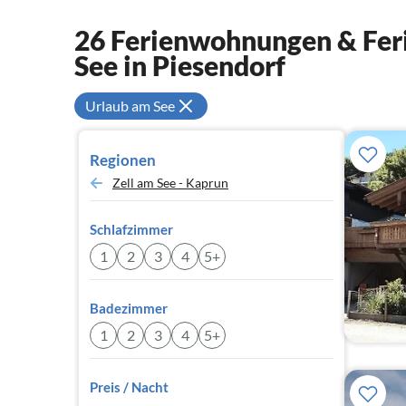
26 Ferienwohnungen & Feri
See in Piesendorf
Urlaub am See
Regionen
Zell am See - Kaprun
Schlafzimmer
1
2
3
4
5+
Badezimmer
1
2
3
4
5+
Preis / Nacht