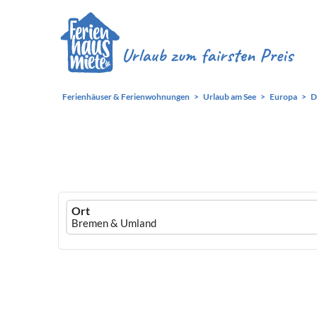
Ferienhäuser & Ferienwohnungen
Urlaub am See
Europa
D
Ferienhausmiete
Ort
logo