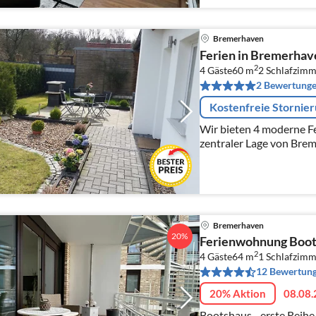
Bremerhaven
Ferien in Bremerhav
2
4 Gäste
60 m
2
Schlafzimm
2 Bewertung
Kostenfreie Stornie
Wir bieten 4 moderne F
zentraler Lage von Bre
von der Innenstadt entf
Bremerhaven
20%
Ferienwohnung Boo
2
4 Gäste
64 m
1
Schlafzimm
12 Bewertun
20% Aktion
08.08.
Bootshaus - erste Reihe