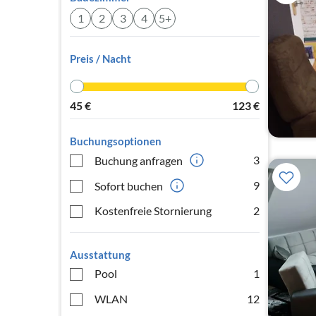
1
2
3
4
5+
Preis / Nacht
45
€
123
€
Buchungsoptionen
3
Buchung anfragen
9
Sofort buchen
Kostenfreie Stornierung
2
Ausstattung
Pool
1
WLAN
12