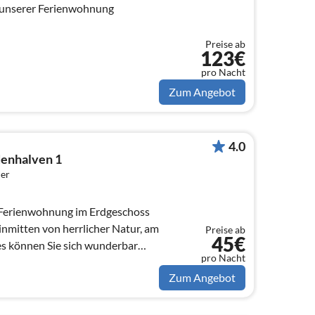
 unserer Ferienwohnung
Preise ab
123€
pro Nacht
Zum Angebot
4.0
enhalven 1
er
 Ferienwohnung im Erdgeschoss
inmitten von herrlicher Natur, am
Preise ab
45€
s können Sie sich wunderbar
pro Nacht
Zum Angebot