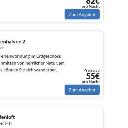
82€
pro Nacht
Zum Angebot
enhalven 2
er
 Ferienwohnung im Erdgeschoss
inmitten von herrlicher Natur, am
s können Sie sich wunderbar
Preise ab
55€
pro Nacht
Zum Angebot
fenloft
er (+1)