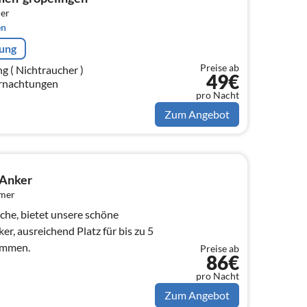
er
en
rung
Preise ab
er )
49€
rnachtungen
pro Nacht
Zum Angebot
 Anker
mmer
he, bietet unsere schöne
, ausreichend Platz für bis zu 5
ommen.
Preise ab
86€
pro Nacht
Zum Angebot