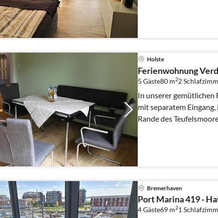
Holste
Ferienwohnung Verd
2
5 Gäste
80 m
2
Schlafzimm
In unserer gemütlichen
mit separatem Eingang, 
Rande des Teufelsmoore
erholen.
Bremerhaven
Port Marina 419 - Ha
2
4 Gäste
69 m
1
Schlafzimm