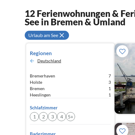
12 Ferienwohnungen & Feri
See in Bremen & Umland
Urlaub am See
Regionen
Deutschland
Bremerhaven
7
Holste
3
Bremen
1
Heeslingen
1
Schlafzimmer
1
2
3
4
5+
Badezimmer