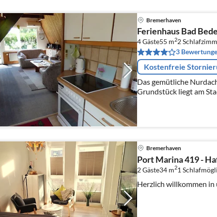
Bremerhaven
Ferienhaus Bad Bed
2
4 Gäste
55 m
2
Schlafzimm
3 Bewertung
Kostenfreie Stornie
Das gemütliche Nurdach
Grundstück liegt am St
einem Erholungsgebiet 
Bremerhaven
Port Marina 419 - H
2
2 Gäste
34 m
1
Schlafmögl
Herzlich willkommen in