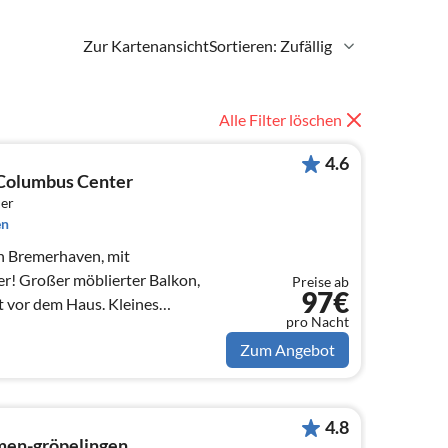
Zur Kartenansicht
Sortieren: Zufällig
Alle Filter löschen
4.6
Columbus Center
er
en
n Bremerhaven, mit
r! Großer möblierter Balkon,
Preise ab
97€
t vor dem Haus. Kleines
pro Nacht
fsstraße im Haus!
Zum Angebot
4.8
en-gröpelingen