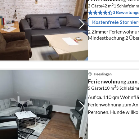
2
2 Gäste
42 m
1
Schlafzimm
3 Bewertung
Kostenfreie Stornie
2 Zimmer Ferienwohnung ( Nichtrauch
Mindestbuchung 2 Übe
Heeslingen
Ferienwohnung zum
2
5 Gäste
110 m
3
Schlafzi
Auf ca. 110 qm Wohnfläc
Ferienwohnung zum Anker
Personen. Hunde willk