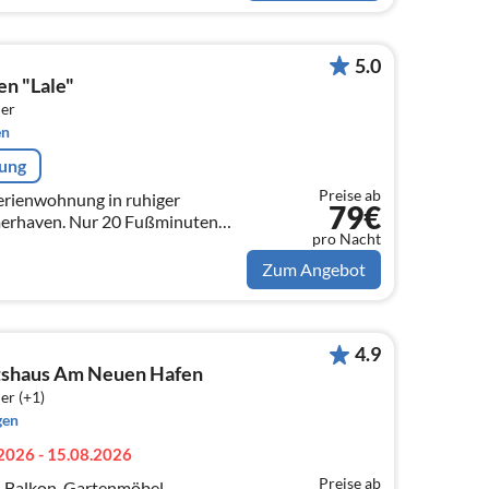
5.0
en "Lale"
er
en
rung
Preise ab
erienwohnung in ruhiger
79€
merhaven. Nur 20 Fußminuten
pro Nacht
ernt.
Zum Angebot
4.9
tshaus Am Neuen Hafen
er (+1)
gen
2026 - 15.08.2026
Preise ab
, Balkon, Gartenmöbel,