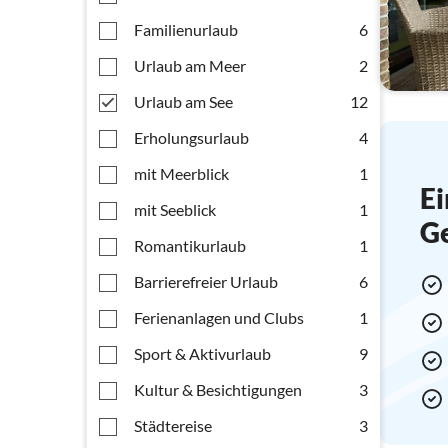
Familienurlaub
6
Urlaub am Meer
2
Urlaub am See
12
Erholungsurlaub
4
mit Meerblick
1
Ei
mit Seeblick
1
G
Romantikurlaub
1
Barrierefreier Urlaub
6
Ferienanlagen und Clubs
1
Sport & Aktivurlaub
9
Kultur & Besichtigungen
3
Städtereise
3