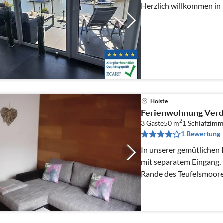
Herzlich willkommen in
Holste
Ferienwohnung Verd
2
3 Gäste
50 m
1
Schlafzimm
1 Bewertung
In unserer gemütlichen
mit separatem Eingang, 
Rande des Teufelsmoore
erholen.