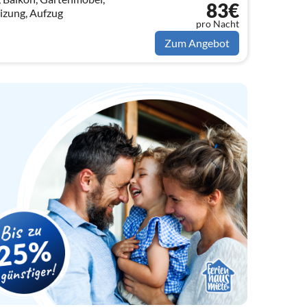
83€
zung, Aufzug
pro Nacht
Zum Angebot