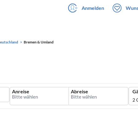
Anmelden
Wuns
eutschland
Bremen & Umland
Anreise
Abreise
Gä
2 