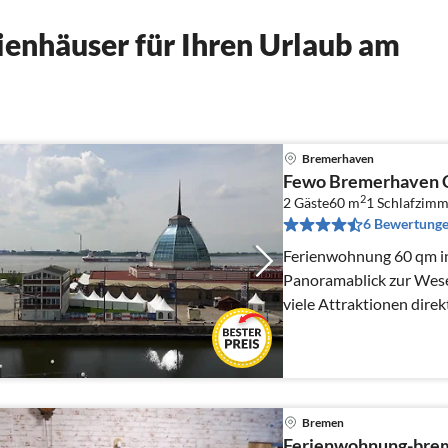
enhäuser für Ihren Urlaub am
Bremerhaven
Fewo Bremerhaven 
2
2 Gäste
60 m
1
Schlafzimm
6 Bewertung
Ferienwohnung 60 qm i
Panoramablick zur Wese
viele Attraktionen direk
Schwimmbad und Einkau
Bremen
Ferienwohnung-brem