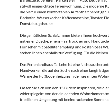
Barbecue zubereiten. Parken Sie Ihr Auto bequem auf
stilvoll eingerichtete Ferienwohnung. Die moderne Kü
die Sie für einen komfortablen Aufenthalt benötigen: 
Backofen, Wasserkocher, Kaffeemaschine, Toaster, Eie
Dunstabzugshaube.
Die gemütlichen Schlafzimmer bieten Ihnen hochwer
mit einer Dusche, einem Haartrockner und Handtücher
Fernseher mit Satellitenempfang und kostenloses W
stehen Ihnen ebenfalls zur Verfügung. Für die kleinen
Das Ferienlandhaus Tal Lehe ist eine Nichtraucherunt
Handwerker, die auf der Suche nach einer langfristig
Wärme der Fußbodenheizung in der gesamten Wohn
Lassen Sie sich von den 15 Bildern inspirieren, die 
widerspiegeln: von der einladenden Wohnzimmeratmosp
friedlichen Umgebung mit beeindruckenden Sonnenau