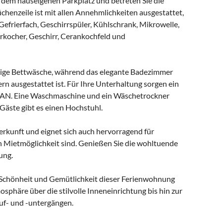
 dem hauseigenen Parkplatz und betreten Sie die
chenzeile ist mit allen Annehmlichkeiten ausgestattet,
Gefrierfach, Geschirrspüler, Kühlschrank, Mikrowelle,
rkocher, Geschirr, Cerankochfeld und
tige Bettwäsche, während das elegante Badezimmer
n ausgestattet ist. Für Ihre Unterhaltung sorgen ein
LAN. Eine Waschmaschine und ein Wäschetrockner
 Gäste gibt es einen Hochstuhl.
erkunft und eignet sich auch hervorragend für
en Mietmöglichkeit sind. Genießen Sie die wohltuende
ung.
die Schönheit und Gemütlichkeit dieser Ferienwohnung
häre über die stilvolle Inneneinrichtung bis hin zur
f- und -untergängen.