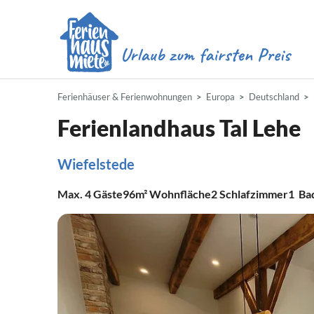
Ferienhäuser & Ferienwohnungen
Europa
Deutschland
Ferienlandhaus Tal Lehe
Wiefelstede
Max.
4
Gäste
96m²
Wohnfläche
2
Schlafzimmer
1
Ba