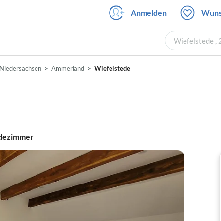
Anmelden
Wuns
Wiefelstede ,
Niedersachsen
Ammerland
Wiefelstede
dezimmer