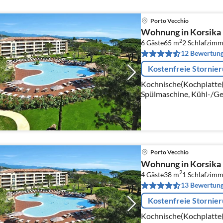
Porto Vecchio
Wohnung in Korsika 
2
6 Gäste
65 m
2
Schlafzimm
12 Bewertun
Kostenfreie Stornie
Kochnische(Kochplatte(
Spülmaschine, Kühl-/Ge
Wohn/Esszimmer(Doppel
Schlafzimmer(Einzelbett,
Porto Vecchio
Wohnung in Korsika 
2
4 Gäste
38 m
1
Schlafzimm
13 Bewertun
Kostenfreie Stornie
Kochnische(Kochplatte(