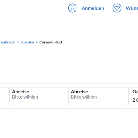
Anmelden
Wuns
rankreich
Korsika
Corse-du-Sud
Anreise
Abreise
Gä
2 