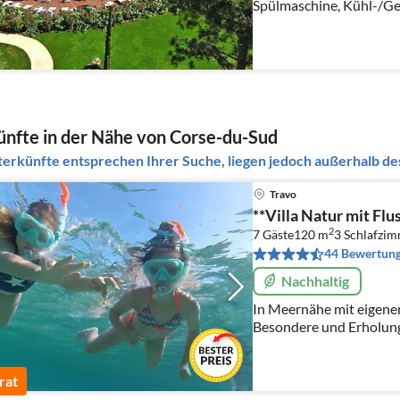
Spülmaschine, Kühl-/Ge
Wohn/Esszimmer(Doppel
Schlafzimmer(Doppelbe
nfte in der Nähe von Corse-du-Sud
erkünfte entsprechen Ihrer Suche, liegen jedoch außerhalb des
Travo
**Villa Natur mit Flu
2
7 Gäste
120 m
3
Schlafzi
44 Bewertun
Nachhaltig
In Meernähe mit eigenem 
Besondere und Erholung
komfortabel eingericht
Garten in einmaliger Na
rat