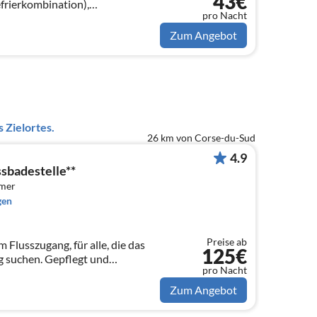
43€
frierkombination),
pro Nacht
schlafcouch, TV),
tt)
Zum Angebot
 Zielortes.
26 km von Corse-du-Sud
4.9
ssbadestelle**
mmer
gen
Preise ab
Flusszugang, für alle, die das
125€
 suchen. Gepflegt und
pro Nacht
ete Villa mit wunderschönem
turlage
Zum Angebot