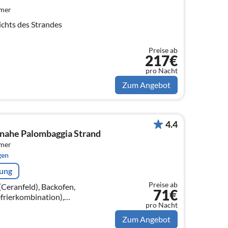
mmer
ichts des Strandes
Preise ab
217€
pro Nacht
Zum Angebot
4.4
nahe Palombaggia Strand
mmer
gen
rung
Preise ab
Ceranfeld), Backofen,
71€
frierkombination),
pro Nacht
schlafcouch, TV),
 Einzelbett)
Zum Angebot