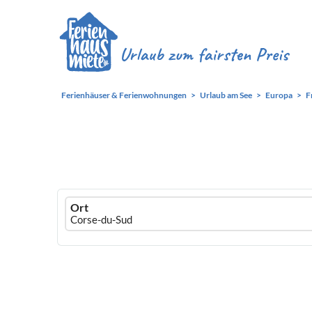
Ferienhäuser & Ferienwohnungen
Urlaub am See
Europa
F
Ferienhausmiete
Ort
logo