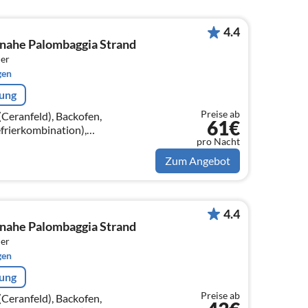
4.4
nahe Palombaggia Strand
er
gen
rung
Preise ab
Ceranfeld), Backofen,
61€
frierkombination),
pro Nacht
schlafcouch, TV),
 Einzelbett)
Zum Angebot
4.4
nahe Palombaggia Strand
er
gen
rung
Preise ab
Ceranfeld), Backofen,