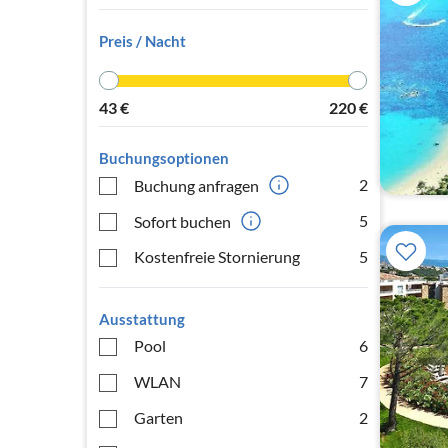
Preis / Nacht
43
€
220
€
Buchungsoptionen
2
Buchung anfragen
5
Sofort buchen
Kostenfreie Stornierung
5
Ausstattung
Pool
6
WLAN
7
Garten
2