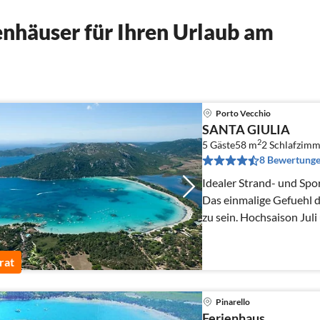
nhäuser für Ihren Urlaub am
Porto Vecchio
SANTA GIULIA
2
5 Gäste
58 m
2
Schlafzimm
8 Bewertung
Idealer Strand- und Sp
Das einmalige Gefuehl de
zu sein. Hochsaison
rat
Pinarello
Ferienhaus