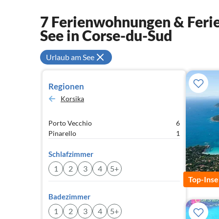
7 Ferienwohnungen & Ferie
See in Corse-du-Sud
Urlaub am See
Regionen
Korsika
Porto Vecchio
6
Pinarello
1
Schlafzimmer
1
2
3
4
5+
Top-Inse
Badezimmer
1
2
3
4
5+