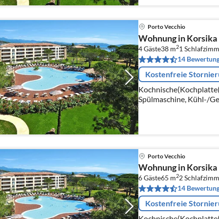
Porto Vecchio
Wohnung in Korsika 
2
4 Gäste
38 m
1
Schlafzimm
14 Bewertun
Kostenfreie Stornie
Kochnische(Kochplatte(
Spülmaschine, Kühl-/Ge
Wohn/Esszimmer(Doppel
Schlafzimmer(Doppelbet
Porto Vecchio
Wohnung in Korsika 
2
6 Gäste
65 m
2
Schlafzimm
14 Bewertun
Kostenfreie Stornie
Kochnische(Kochplatte(