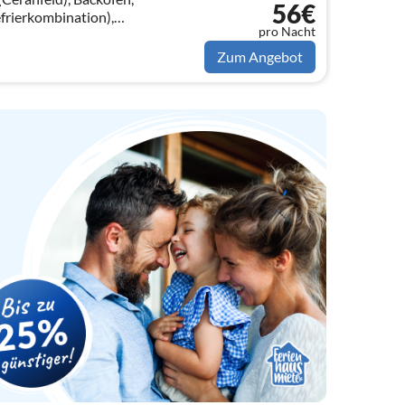
56€
frierkombination),
pro Nacht
schlafcouch, TV),
 Einzelbett)
Zum Angebot