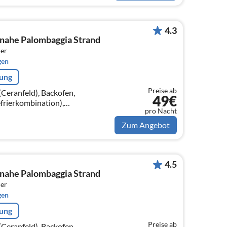
4.3
nahe Palombaggia Strand
er
gen
rung
Preise ab
Ceranfeld), Backofen,
49€
frierkombination),
pro Nacht
schlafcouch, TV),
t(160 x 190 cm))
Zum Angebot
4.5
nahe Palombaggia Strand
er
gen
rung
Preise ab
Ceranfeld), Backofen,