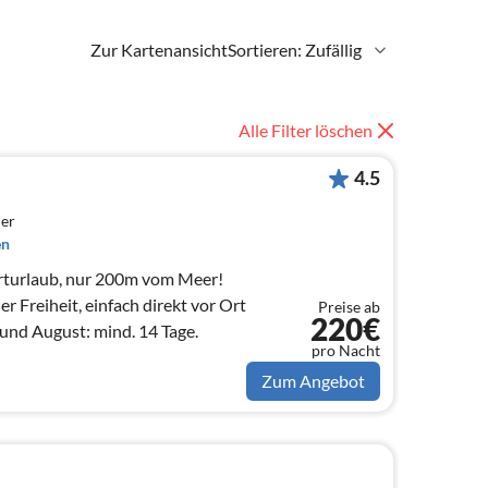
Zur Kartenansicht
Sortieren: Zufällig
Alle Filter löschen
4.5
er
en
orturlaub, nur 200m vom Meer!
r Freiheit, einfach direkt vor Ort
Preise ab
220€
 Juli und August: mind. 14 Tage.
pro Nacht
Zum Angebot