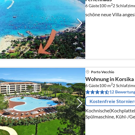
2
6 Gäste
100 m
2
Schlafzi
schöne neue Villa anges
Porto Vecchio
Wohnung in Korsika 
2
6 Gäste
100 m
2
Schlafzi
12 Bewertun
Kostenfreie Stornie
Kochnische(Kochplatte(
Spülmaschine, Kühl-/Ge
Wohn/Esszimmer(Doppel
Schlafzimmer(Einzelbett,