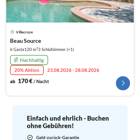
Pre
Villecroze
ab
1
Beau Source
pr
2
6 Gäste
120 m
3
Schlafzimmer (+1)
Na
Nachhaltig
20% Aktion
23.08.2026 - 28.08.2026
170
€
ab
/ Nacht
Einfach und ehrlich - Buchen
ohne Gebühren!
Geld-zurück-Garantie