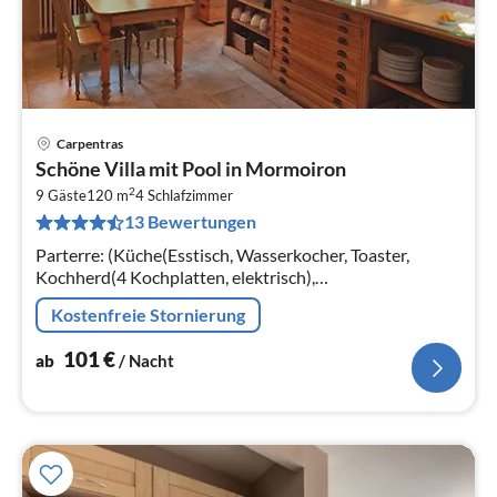
Carpentras
Pre
Schöne Villa mit Pool in Mormoiron
ab
2
1
9 Gäste
120 m
4
Schlafzimmer
13 Bewertungen
pr
Na
Parterre: (Küche(Esstisch, Wasserkocher, Toaster,
Kochherd(4 Kochplatten, elektrisch),
Dunstabzugshaube, Kaffeemaschine(Filter)
Kostenfreie Stornierung
101
€
ab
/ Nacht