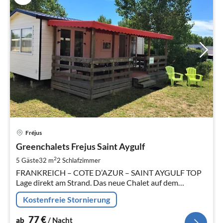
Pre
Fréjus
ab
7
Greenchalets Frejus Saint Aygulf
pr
2
5 Gäste
32 m
2
Schlafzimmer
Na
FRANKREICH – COTE D’AZUR – SAINT AYGULF TOP
Lage direkt am Strand. Das neue Chalet auf dem
Familiencampingplatz Saint Aygulf Plage, ein
Kostenfreie Stornierung
Familiencampingplatz in in Südfrankreich.
77
€
ab
/ Nacht