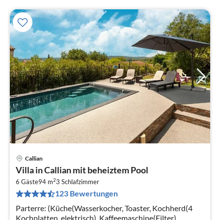
Callian
Pre
Villa in Callian mit beheiztem Pool
ab
2
2
6 Gäste
94 m
3
Schlafzimmer
123 Bewertungen
pr
Na
Parterre: (Küche(Wasserkocher, Toaster, Kochherd(4
Kochplatten, elektrisch), Kaffeemaschine(Filter),