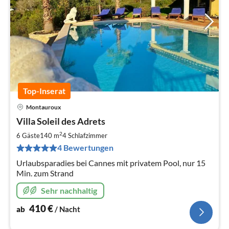
Top-Inserat
Montauroux
Pre
Villa Soleil des Adrets
ab
4
2
6 Gäste
140 m
4
Schlafzimmer
pr
4 Bewertungen
Na
Urlaubsparadies bei Cannes mit privatem Pool, nur 15
Min. zum Strand
Sehr nachhaltig
410
€
ab
/ Nacht