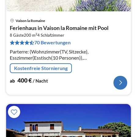
Vaison la Romaine
Pre
Ferienhaus in Vaison la Romaine mit Pool
ab
2
4
8 Gäste
200 m
4
Schlafzimmer
70 Bewertungen
pr
Na
Parterre: (Wohnzimmer(TV, Sitzecke),
Esszimmer(Esstisch(10 Personen)),
Küche(Wasserkocher, Toaster, Dunstabzugshaube,
Kostenfreie Stornierung
Kaffeemaschine, Backofen, Mikrowelle, Spülmaschine,
Kühlschran...
400
€
ab
/ Nacht