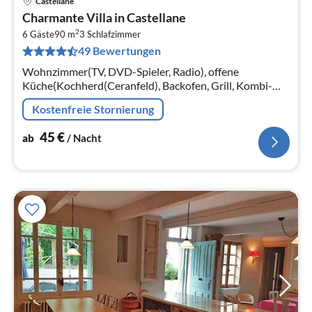
Castellane
Pre
Charmante Villa in Castellane
ab
2
4
6 Gäste
90 m
3
Schlafzimmer
49 Bewertungen
pr
Na
Wohnzimmer(TV, DVD-Spieler, Radio), offene
Küche(Kochherd(Ceranfeld), Backofen, Grill, Kombi-
Mikrowelle, Spülmaschine, Kühl-/Gefrierkombination),
Kostenfreie Stornierung
Schlafzimmer(Doppelbett)
45
€
ab
/ Nacht