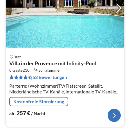
Apt
Pre
Villa in der Provence mit Infinity-Pool
ab
2
2
8 Gäste
210 m
4
Schlafzimmer
53 Bewertungen
pr
Na
Parterre: (Wohnzimmer(TV(Flatscreen, Satellit,
Niederländische TV-Kanäle, internationale TV-Kanäle),
Kaminofen, DVD-Spieler, Stereoanlage, Klimaanlage),
Kostenfreie Stornierung
Esszimmer(Esstisch)
257
€
ab
/ Nacht