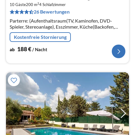
ab
2
1
10 Gäste
200 m
4
Schlafzimmer
26 Bewertungen
pr
Na
Parterre: (Aufenthaltsraum(TV, Kaminofen, DVD-
Spieler, Stereoanlage), Esszimmer, Küche(Backofen,
Mikrowelle, Spülmaschine, 3x Kühlschrank(+
Kostenfreie Stornierung
Gefrierfach))
188
€
ab
/ Nacht