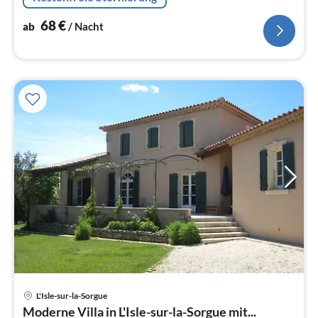
68
€
ab
/ Nacht
L'Isle-sur-la-Sorgue
Pre
Moderne Villa in L'Isle-sur-la-Sorgue mit...