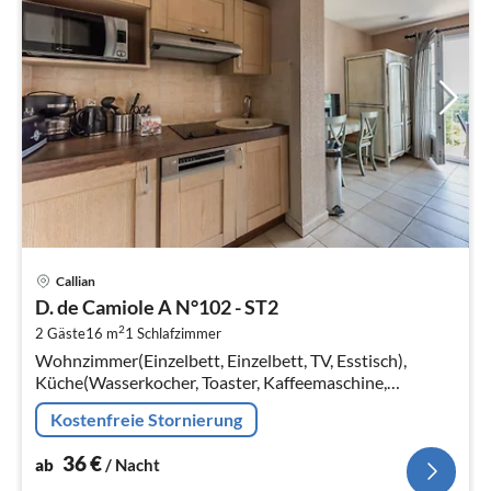
Pre
Callian
ab
D. de Camiole A N°102 - ST2
3
2
2 Gäste
16 m
1
Schlafzimmer
pr
Wohnzimmer(Einzelbett, Einzelbett, TV, Esstisch),
Na
Küche(Wasserkocher, Toaster, Kaffeemaschine,
Mikrowelle, Spülmaschine, Kühlschrank, ),
Kostenfreie Stornierung
Badezimmer(Dusche, Waschbecken, Toilette)
36
€
ab
/ Nacht