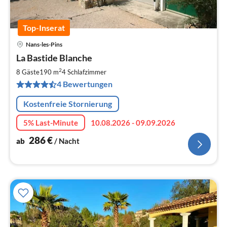
Top-Inserat
Nans-les-Pins
Pre
La Bastide Blanche
ab
2
2
8 Gäste
190 m
4
Schlafzimmer
pr
4 Bewertungen
Na
Kostenfreie Stornierung
5% Last-Minute
10.08.2026 - 09.09.2026
286
€
ab
/ Nacht