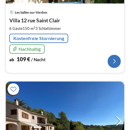
Pre
Les Salles-sur-Verdon
ab
1
Villa 12 rue Saint Clair
pr
2
6 Gäste
150 m
3
Schlafzimmer
Na
Kostenfreie Stornierung
Nachhaltig
109
€
ab
/ Nacht