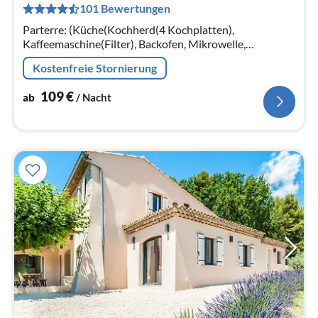
101 Bewertungen
pr
Na
Parterre: (Küche(Kochherd(4 Kochplatten),
Kaffeemaschine(Filter), Backofen, Mikrowelle,
Spülmaschine, Kühl-/Gefrierkombination),
Kostenfreie Stornierung
Wohn/Esszimmer(TV, Esstisch)
109
€
ab
/ Nacht