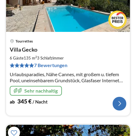
Tourrettes
Pre
Villa Gecko
ab
3
2
6 Gäste
135 m
3
Schlafzimmer
pr
7 Bewertungen
Na
Urlaubsparadies, Nähe Cannes, mit großem u. tiefem
Pool, uneinsehbarem Grundstück, Glasfaser Internet
(400 Mbit/s), Vollausstattung!
Sehr nachhaltig
345
€
ab
/ Nacht