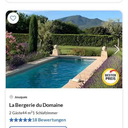
Jouques
Pre
La Bergerie du Domaine
ab
9
2
2 Gäste
44 m
1
Schlafzimmer
pr
18 Bewertungen
Na