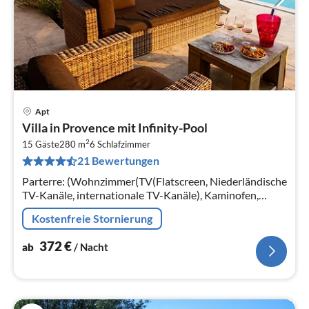
Apt
Pre
Villa in Provence mit Infinity-Pool
ab
2
3
15 Gäste
280 m
6
Schlafzimmer
21 Bewertungen
pr
Na
Parterre: (Wohnzimmer(TV(Flatscreen, Niederländische
TV-Kanäle, internationale TV-Kanäle), Kaminofen,
DVD-Spieler, Stereoanlage, Klimaanlage),
Kostenfreie Stornierung
Esszimmer(Esstisch)
372
€
ab
/ Nacht