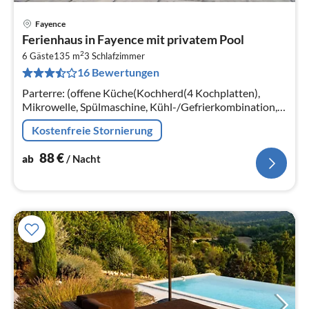
Fayence
Pre
Ferienhaus in Fayence mit privatem Pool
ab
2
8
6 Gäste
135 m
3
Schlafzimmer
16 Bewertungen
pr
Na
Parterre: (offene Küche(Kochherd(4 Kochplatten),
Mikrowelle, Spülmaschine, Kühl-/Gefrierkombination,
Waschmaschine), Wohn/Esszimmer(TV(Satellit),
Kostenfreie Stornierung
Herd(Holz), Bar(Esstheke))
88
€
ab
/ Nacht