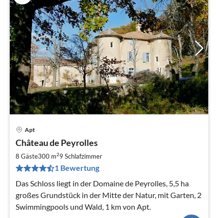
Apt
Pre
Château de Peyrolles
ab
1
2
8 Gäste
300 m
9
Schlafzimmer
pr
1 Bewertung
Na
Das Schloss liegt in der Domaine de Peyrolles, 5,5 ha
großes Grundstück in der Mitte der Natur, mit Garten, 2
Swimmingpools und Wald, 1 km von Apt.