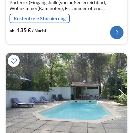
Na
Parterre: (Eingangshalle(von außen erreichbar),
Wohnzimmer(Kaminofen), Esszimmer, offene
Küche(Kochherd(Ceranfeld), Kaffeemaschine(Filter)
Kostenfreie Stornierung
135
€
ab
/ Nacht