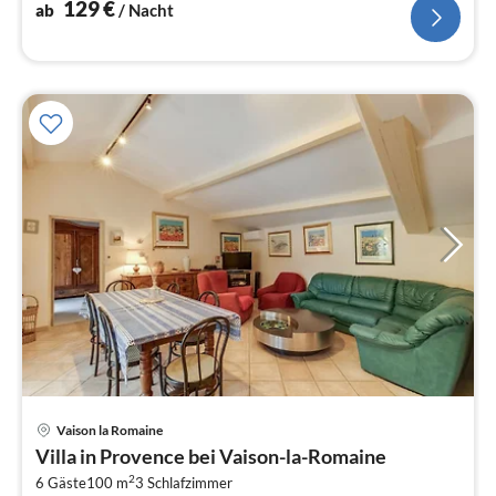
129
€
ab
/ Nacht
Vaison la Romaine
Pre
Villa in Provence bei Vaison-la-Romaine
ab
2
1
6 Gäste
100 m
3
Schlafzimmer