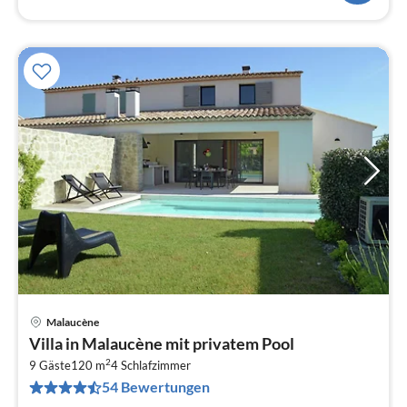
Malaucène
Pre
Villa in Malaucène mit privatem Pool
ab
2
1
9 Gäste
120 m
4
Schlafzimmer
54 Bewertungen
pr