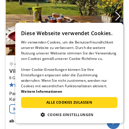
Diese Webseite verwendet Cookies.
Wir verwenden Cookies, um die Benutzerfreundlichkeit
unserer Website zu verbessern. Durch die weitere
Nutzung unserer Webseite stimmen Sie der Verwendung
von Cookies gemäß unserer Cookie-Richtlinie zu.
Carpentras
Pre
Unter Cookie-Einstellungen können Sie Ihre
Villa in Saint-Pierre-de-Vassols mit privatem...
ab
Einstellungen anpassen oder die Zustimmung
2
3
8 Gäste
160 m
4
Schlafzimmer
widerrufen. Wenn Sie nicht zustimmen, werden nur
20 Bewertungen
pr
Cookies mit wesentlichen Funktionalitäten aktiviert.
Na
Weitere Informationen
Parterre: (Küche(Kochherd(Ceranfeld),
Kaffeemaschine(Filter), Backofen, Mikrowelle,
ALLE COOKIES ZULASSEN
Spülmaschine, Kühl-/Gefrierkombination),
Kostenfreie Stornierung
Wohn/Esszimmer(TV(Satellit)
COOKIE-EINSTELLUNGEN
309
€
ab
/ Nacht