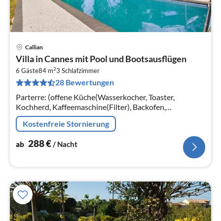
Callian
Pre
Villa in Cannes mit Pool und Bootsausflügen
ab
2
2
6 Gäste
84 m
3
Schlafzimmer
28 Bewertungen
pr
Na
Parterre: (offene Küche(Wasserkocher, Toaster,
Kochherd, Kaffeemaschine(Filter), Backofen,
Mikrowelle, Spülmaschine, Kühl-/Gefrierkombination,
Kostenfreie Stornierung
Waschmaschine)
288
€
ab
/ Nacht