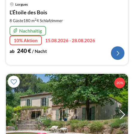
Pre
Lorgues
ab
2
L’Étoile des Bois
pr
2
8 Gäste
180 m
4
Schlafzimmer
Na
Nachhaltig
10% Aktion
15.08.2026 - 28.08.2026
240
€
ab
/ Nacht
20%