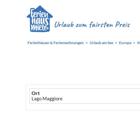
Ferienhäuser & Ferienwohnungen
Urlaub am See
Europa
I
Ferienhausmiete
Ort
logo