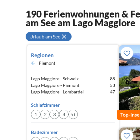
190 Ferienwohnungen & Fer
am See am Lago Maggiore
Urlaub am See
Regionen
Piemont
Lago Maggiore - Schweiz
88
Lago Maggiore - Piemont
53
Lago Maggiore - Lombardei
47
Schlafzimmer
1
2
3
4
5+
Top-Inse
Badezimmer