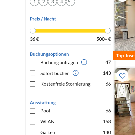
1
2
3
4
5+
Preis / Nacht
36
€
500+
€
Buchungsoptionen
Top-Inse
47
Buchung anfragen
143
Sofort buchen
Kostenfreie Stornierung
66
Ausstattung
Pool
66
WLAN
158
Garten
140