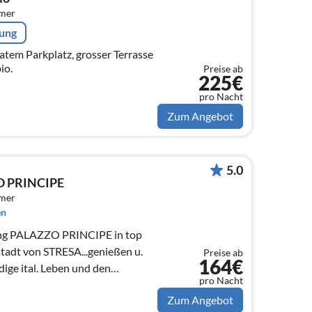
mmer
rung
tem Parkplatz, grosser Terrasse
io.
Preise ab
225€
pro Nacht
Zum Angebot
5.0
O PRINCIPE
mmer
en
ng PALAZZO PRINCIPE in top
stadt von STRESA...genießen u.
Preise ab
164€
ige ital. Leben und den
pro Nacht
iore!
Zum Angebot