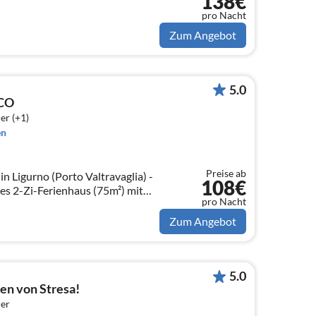
138€
pro Nacht
Zum Angebot
5.0
CO
er (+1)
en
Preise ab
igurno (Porto Valtravaglia) -
108€
es 2-Zi-Ferienhaus (75m²) mit
pro Nacht
mit allem Comfort, 2 Km vom See
Zum Angebot
5.0
en von Stresa!
er