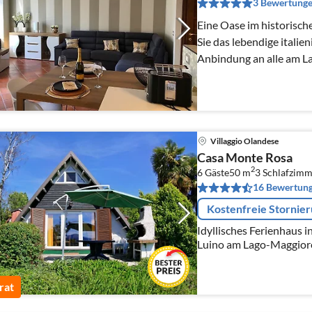
3 Bewertung
Eine Oase im historischen He
Sie das lebendige italie
Anbindung an alle am L
Sehenswürdigkeiten.
Villaggio Olandese
Casa Monte Rosa
2
6 Gäste
50 m
3
Schlafzimm
16 Bewertun
Kostenfreie Stornie
Idyllisches Ferienhaus i
Luino am Lago-Maggiore
und ein Kinderbecken, Te
Spielplatz.
rat