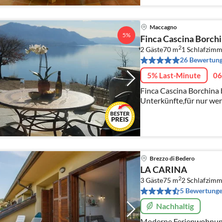
Maccagno
5%
Finca Cascina Borchi
2
2 Gäste
70 m
1
Schlafzimm
26 Bewertun
5% Last-Minute
06
Finca Cascina Borchina b
Unterkünfte,für nur wen
(Finca) ein Apartment m
zwei Studios(Violetta un
Brezzo di Bedero
LA CARINA
2
3 Gäste
75 m
2
Schlafzimm
5 Bewertung
Nachhaltig
Moderne Ferienwohnung