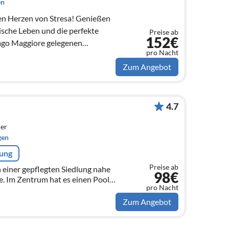
en
rzen von Stresa! Genießen
nische Leben und die perfekte
Preise ab
152€
ago Maggiore gelegenen
pro Nacht
Zum Angebot
4.7
er
gen
rung
Preise ab
n einer gepflegten Siedlung nahe
98€
. Im Zentrum hat es einen Pool
pro Nacht
nnisplatz, Minigolf, Restaurant,
Zum Angebot