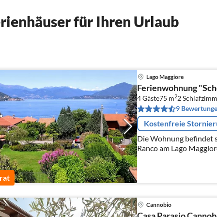
ienhäuser für Ihren Urlaub
Lago Maggiore
Ferienwohnung "Sch
2
4 Gäste
75 m
2
Schlafzimm
9 Bewertung
Kostenfreie Stornie
Die Wohnung befindet si
Ranco am Lago Maggiore,
Lage im Grünen, nur wen
Maggiore entfernt.
rat
Cannobio
Casa Parasio Cannob