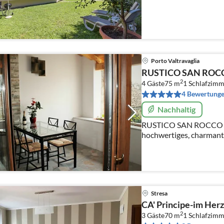
Porto Valtravaglia
RUSTICO SAN ROC
2
4 Gäste
75 m
1
Schlafzimm
4 Bewertung
Nachhaltig
RUSTICO SAN ROCCO in L
hochwertiges, charmant
Seeblick. Ruhige Lage, 
entfernt.
Stresa
CA' Principe-im Herz
2
3 Gäste
70 m
1
Schlafzimm