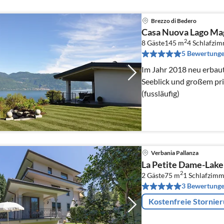
Brezzo di Bedero
Casa Nuova Lago Ma
2
8 Gäste
145 m
4
Schlafzi
5 Bewertung
Im Jahr 2018 neu erbaut
Seeblick und großem pr
(fussläufig)
Verbania Pallanza
La Petite Dame-Lake
2
2 Gäste
75 m
1
Schlafzimm
3 Bewertung
Kostenfreie Stornie