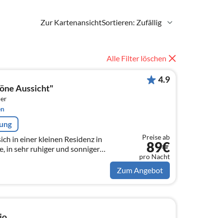
Zur Kartenansicht
Sortieren: Zufällig
Alle Filter löschen
4.9
öne Aussicht"
er
en
rung
Preise ab
ch in einer kleinen Residenz in
89€
 in sehr ruhiger und sonniger
pro Nacht
ige Schritte vom Ufer des Lago
Zum Angebot
io