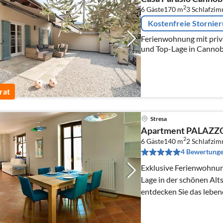
2
6 Gäste
170 m
3
Schlafzi
Kostenfreie Stornie
Ferienwohnung mit priva
und Top-Lage in Cannob
rat
Stresa
Apartment PALAZZ
2
6 Gäste
140 m
2
Schlafzi
4 Bewertung
Exklusive Ferienwohnu
Lage in der schönen Alt
entdecken Sie das lebend
zauberhaften Lago Magg