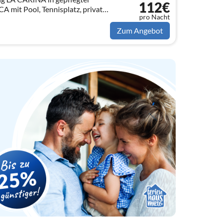
112€
mit Pool, Tennisplatz, privater
pro Nacht
en mit fantastischem See- und
Zum Angebot