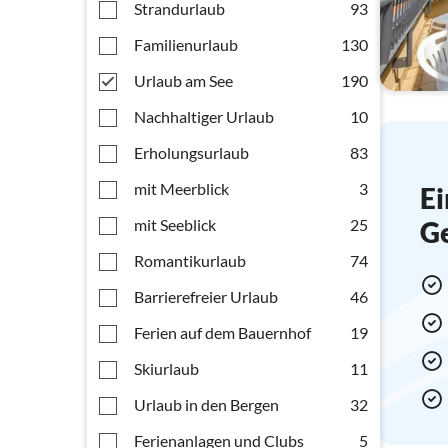
Strandurlaub
93
Familienurlaub
130
Urlaub am See
190
Nachhaltiger Urlaub
10
Erholungsurlaub
83
mit Meerblick
3
Ei
mit Seeblick
25
G
Romantikurlaub
74
Barrierefreier Urlaub
46
Ferien auf dem Bauernhof
19
Skiurlaub
11
Urlaub in den Bergen
32
Ferienanlagen und Clubs
5