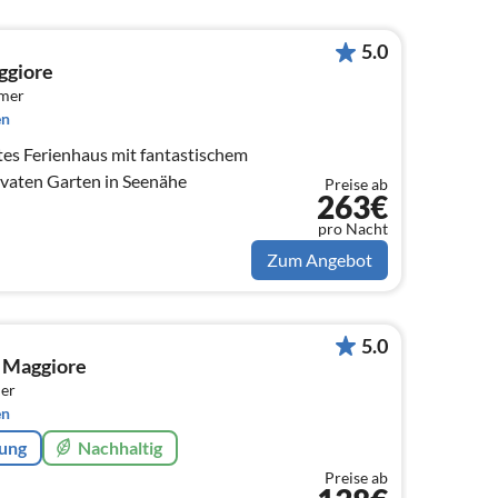
5.0
ggiore
mmer
en
es Ferienhaus mit fantastischem
ivaten Garten in Seenähe
Preise ab
263€
pro Nacht
Zum Angebot
5.0
 Maggiore
er
en
rung
Nachhaltig
Preise ab