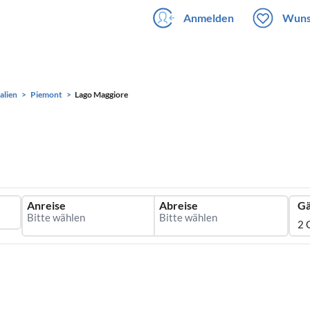
Anmelden
Wuns
talien
Piemont
Lago Maggiore
Anreise
Abreise
Gä
2 