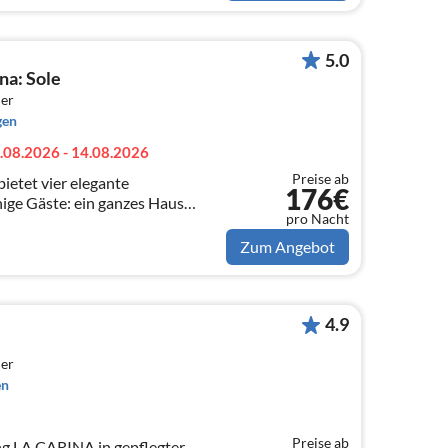
5.0
na: Sole
er
gen
.08.2026 - 14.08.2026
Preise ab
ietet vier elegante
176€
ige Gäste: ein ganzes Haus
pro Nacht
it einem Schlafzimmer (Sole),
d Falco).
Zum Angebot
4.9
er
en
Preise ab
 LA CARINA in gepflegter