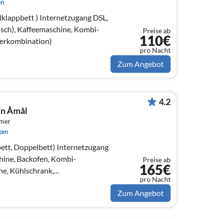
en
nternetzugang DSL,
sch), Kaffeemaschine, Kombi-
Preise ab
110€
ierkombination)
pro Nacht
Zum Angebot
4.2
in Åmål
mmer
gen
elbett) Internetzugang
ine, Backofen, Kombi-
Preise ab
165€
ne, Kühlschrank,
pro Nacht
on)
Zum Angebot