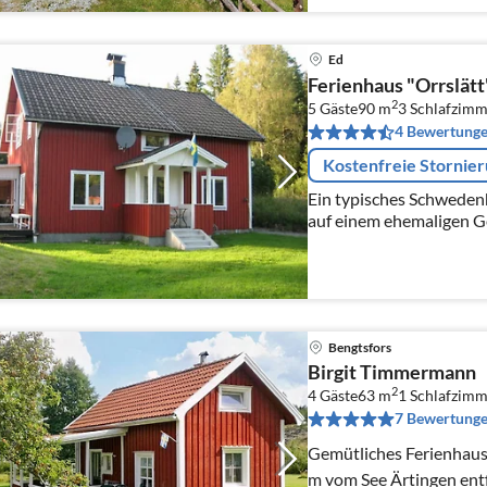
Ed
Ferienhaus "Orrslätt
2
5 Gäste
90 m
3
Schlafzimm
4 Bewertung
Kostenfreie Stornie
Ein typisches Schwedenh
auf einem ehemaligen Ge
Aussicht und in ruhiger
Ausstrahlung.
Bengtsfors
Birgit Timmermann
2
4 Gäste
63 m
1
Schlafzimm
7 Bewertung
Gemütliches Ferienhaus, 
m vom See Ärtingen ent