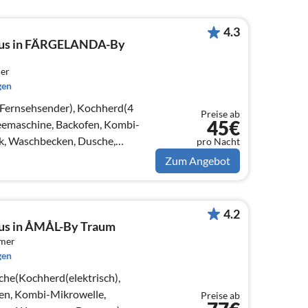
4.3
aus in FÄRGELANDA-By
er
gen
Fernsehsender), Kochherd(4
Preise ab
45€
feemaschine, Backofen, Kombi-
k, Waschbecken, Dusche,
pro Nacht
kohle))
Zum Angebot
4.2
aus in ÅMÅL-By Traum
mmer
gen
che(Kochherd(elektrisch),
en, Kombi-Mikrowelle,
Preise ab