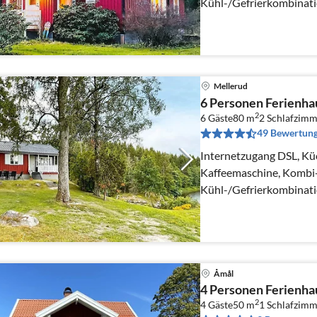
Kühl-/Gefrierkombinat
Mellerud
6 Personen Ferienh
2
6 Gäste
80 m
2
Schlafzimm
49 Bewertun
Internetzugang DSL, Kü
Kaffeemaschine, Kombi-
Kühl-/Gefrierkombinati
Wohn-/Schlafzimmer(Ch
Schlafzimmer(Doppelbe
Åmål
4 Personen Ferienha
2
4 Gäste
50 m
1
Schlafzimm