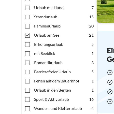
Urlaub mit Hund
7
Strandurlaub
15
Familienurlaub
20
Urlaub am See
21
Erholungsurlaub
5
Ei
mit Seeblick
1
G
Romantikurlaub
3
Barrierefreier Urlaub
5
Ferien auf dem Bauernhof
1
Urlaub in den Bergen
1
Sport & Aktivurlaub
16
Wander- und Kletterurlaub
4