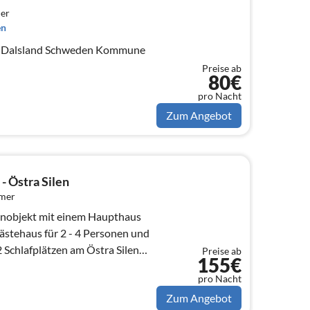
er
en
n Dalsland Schweden Kommune
Preise ab
80€
pro Nacht
Zum Angebot
- Östra Silen
mmer
ienobjekt mit einem Haupthaus
ästehaus für 2 - 4 Personen und
lätzen am Östra Silen
Preise ab
155€
pro Nacht
Zum Angebot