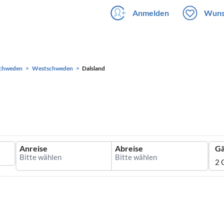
Anmelden
Wuns
chweden
Westschweden
Dalsland
Anreise
Abreise
Gä
2 