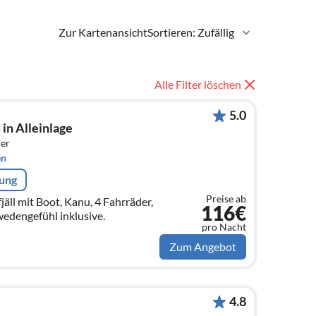
Zur Kartenansicht
Sortieren: Zufällig
Alle Filter löschen
5.0
in Alleinlage
er
en
rung
Preise ab
äll mit Boot, Kanu, 4 Fahrräder,
116€
dengefühl inklusive.
pro Nacht
Zum Angebot
4.8