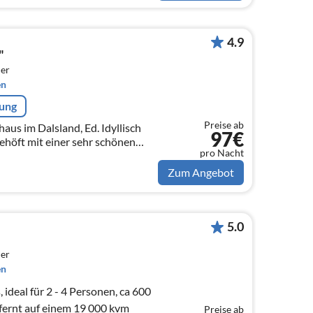
4.9
"
er
en
rung
Preise ab
aus im Dalsland, Ed. Idyllisch
97€
höft mit einer sehr schönen
pro Nacht
 Lage gelegen. Gemütlich und mit
Zum Angebot
5.0
er
en
ideal für 2 - 4 Personen, ca 600
fernt auf einem 19 000 kvm
Preise ab