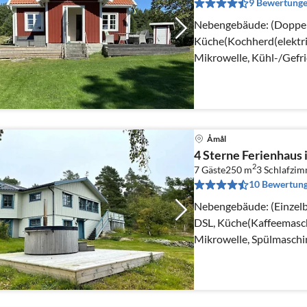
9 Bewertung
Nebengebäude: (Doppelklappbett ) I
Küche(Kochherd(elektri
Mikrowelle, Kühl-/Gefr
Åmål
4 Sterne Ferienhaus 
2
7 Gäste
250 m
3
Schlafzi
10 Bewertun
Nebengebäude: (Einzelbett, Dopp
DSL, Küche(Kaffeemasch
Mikrowelle, Spülmaschi
Kühl-/Gefrierkombinati