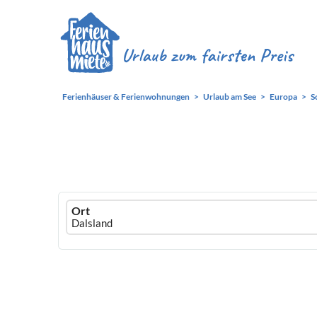
Ferienhäuser & Ferienwohnungen
Urlaub am See
Europa
S
Ferienhausmiete
Ort
logo