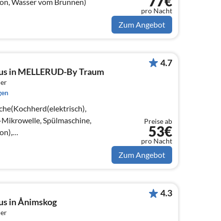
77€
ion, Wasser vom Brunnen)
pro Nacht
Zum Angebot
4.7
aus in MELLERUD-By Traum
er
gen
che(Kochherd(elektrisch),
Mikrowelle, Spülmaschine,
Preise ab
53€
on),
pro Nacht
romecast),
Zum Angebot
tt)
4.3
us in Ånimskog
er