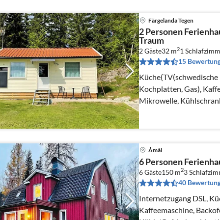
Färgelanda Tegen
2 Personen Ferienh
Traum
2
2 Gäste
32 m
1
Schlafzimm
15 Bewertun
Küche(TV(schwedische 
Kochplatten, Gas), Kaf
Mikrowelle, Kühlschran
Gartenmöbel, Grill(Holz
Åmål
6 Personen Ferienh
2
6 Gäste
150 m
3
Schlafzi
40 Bewertun
Internetzugang DSL, Kü
Kaffeemaschine, Backof