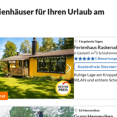
enhäuser für Ihren Urlaub am
Färgelanda Tegen
Ferienhaus Raskerud 
2
6 Gäste
65 m
3
Schlafzimm
5 Bewertung
Kostenfreie Stornie
Ruhige Lage am Kroppefj
WLAN und echtem Schwe
rat
Ed Henneviken
Grann Henneviken