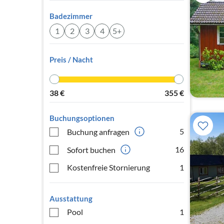
Badezimmer
1
2
3
4
5+
Preis / Nacht
38
€
355
€
Buchungsoptionen
5
Buchung anfragen
16
Sofort buchen
Kostenfreie Stornierung
1
Ausstattung
Pool
1