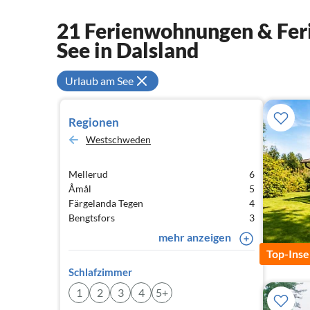
21 Ferienwohnungen & Feri
See in Dalsland
Urlaub am See
Regionen
Westschweden
Mellerud
6
Åmål
5
Färgelanda Tegen
4
Bengtsfors
3
mehr anzeigen
Top-Inse
Schlafzimmer
1
2
3
4
5+