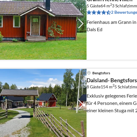
2
5 Gäste
64 m
3
Schlafzimm
2 Bewertung
Ferienhaus am Grann i
Dals Ed
Bengtsfors
Dalsland- Bengtsfors 
2
8 Gäste
154 m
5
Schlafzi
Exklusiv gelegenes Fer
für 4 Personen, einem G
einer kleinen Stuga mit 2 Schlafp
mit hohen Niveau.